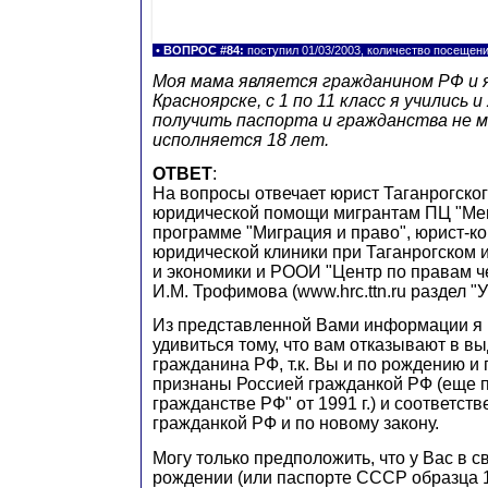
•
ВОПРОС #84:
поступил 01/03/2003, количество посещен
Моя мама является гражданином РФ и я
Красноярске, с 1 по 11 класс я учились и
получить паспорта и гражданства не м
исполняется 18 лет.
ОТВЕТ
:
На вопросы отвечает юрист Таганрогског
юридической помощи мигрантам ПЦ "Ме
программе "Миграция и право", юрист-ко
юридической клиники при Таганрогском 
и экономики и РООИ "Центр по правам ч
И.М. Трофимова (www.hrc.ttn.ru раздел "У
Из представленной Вами информации я 
удивиться тому, что вам отказывают в в
гражданина РФ, т.к. Вы и по рождению 
признаны Россией гражданкой РФ (еще п
гражданстве РФ" от 1991 г.) и соответст
гражданкой РФ и по новому закону.
Могу только предположить, что у Вас в с
рождении (или паспорте СССР образца 19