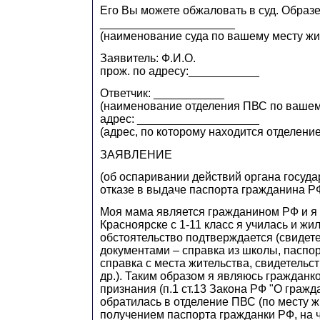
Его Вы можете обжаловать в суд. Образ
_____________________
(наименование суда по вашему месту жи
Заявитель: Ф.И.О.
прож. по адресу:___________
Ответчик: ___________
(наименование отделения ПВС по вашем
адрес: ___________________
(адрес, по которому находится отделени
ЗАЯВЛЕНИЕ
(об оспаривании действий органа госуда
отказе в выдаче паспорта гражданина Р
Моя мама является гражданином РФ и я 
Красноярске с 1-11 класс я училась и жи
обстоятельство подтверждается (свидете
документами – справка из школы, паспор
справка с места жительства, свидетельс
др.). Таким образом я являюсь гражданк
признания (п.1 ст.13 Закона РФ "О гражд
обратилась в отделение ПВС (по месту ж
получением паспорта гражданки РФ, на ч