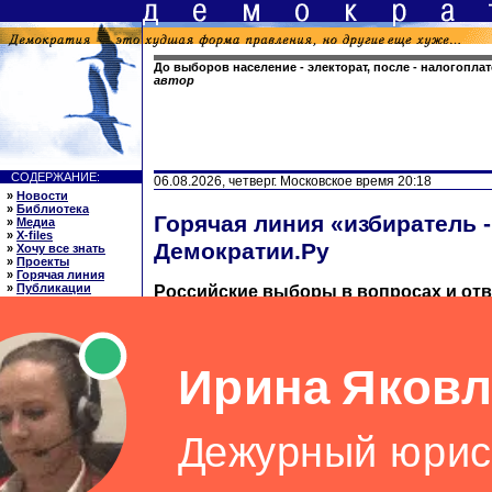
До выборов население - электорат, после - налогопла
автор
СОДЕРЖАНИЕ:
06.08.2026, четверг. Московское время 20:18
»
Новости
»
Библиотека
Горячая линия «избиратель -
»
Медиа
»
X-files
Демократии.Ру
»
Хочу все знать
»
Проекты
»
Горячая линия
»
Публикации
Российские выборы в вопросах и отв
»
Ссылки
»
О нас
Раздел ведет заслуженный юрист России
»
English
юридических наук Ляля Георгиевна Але
ССЫЛКИ: