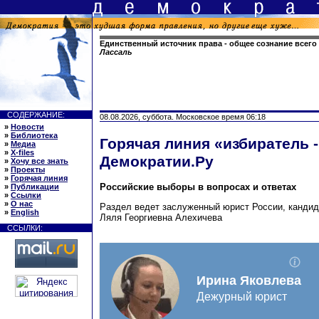
Единственный источник права - общее сознание всего 
Лассаль
СОДЕРЖАНИЕ:
08.08.2026, суббота. Московское время 06:18
»
Новости
»
Библиотека
Горячая линия «избиратель -
»
Медиа
»
X-files
Демократии.Ру
»
Хочу все знать
»
Проекты
»
Горячая линия
Российские выборы в вопросах и ответах
»
Публикации
»
Ссылки
»
О нас
Раздел ведет заслуженный юрист России, кандид
»
English
Ляля Георгиевна Алехичева
ССЫЛКИ: