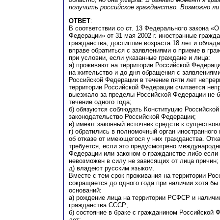
получить российское гражданство. Возможно ли
ОТВЕТ
:
В соответствии со ст. 13 Федерального закона «
Федерации» от 31 мая 2002 г. иностранные гражда
гражданства, достигшие возраста 18 лет и обла
вправе обратиться с заявлениями о приеме в гра
при условии, если указанные граждане и лица:
а) проживают на территории Российской Федераци
на жительство и до дня обращения с заявлениями
Российской Федерации в течение пяти лет непрер
территории Российской Федерации считается неп
выезжало за пределы Российской Федерации не б
течение одного года;
б) обязуются соблюдать Конституцию Российской
законодательство Российской Федерации;
в) имеют законный источник средств к существов
г) обратились в полномочный орган иностранного
об отказе от имеющегося у них гражданства. Отка
требуется, если это предусмотрено международ
Федерации или законом о гражданстве либо если 
невозможен в силу не зависящих от лица причин;
д) владеют русским языком.
Вместе с тем срок проживания на территории Ро
сокращается до одного года при наличии хотя б
оснований:
а) рождение лица на территории РСФСР и наличи
гражданства СССР;
б) состояние в браке с гражданином Российской 
лет;