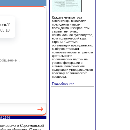
Каждые четыре года
американцы выбирают
президента и вице-
президента, избирая, тем
самым, не только
национальное руководство,
но и политический курс
страны. Система
организации президентских
выборов отражает
правовые нормы и правила
деятельности
политических партий на
уровне федерации и
штатов, политические
традиции и утвердившуюся
практику политического
процесса.
Подробнее
>>>
ий 2544
роживала в Саратовской
данка Израиля. Я хочу