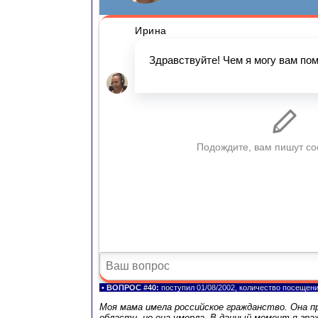
•
ВОПРОС #40:
поступил 01/08/2002, количество посещен
Моя мама имела российское гражданство. Она п
области, но она умерла. В данный момент я граж