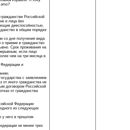
 это?
О гражданстве Российской
не и лица без
дающие дееспособностью,
жданство в общем порядке
и со дня получения вида
 о приеме в гражданство
ывно. Срок проживания на
рерывным, если лицо
олее чем на три месяца в
 Федерации и
анию;
 государства с заявлением
з от иного гражданства не
ным договором Российской
отказ от гражданства
ссийской Федерации
ы одного из следующих
е у него в прошлом
Федерации не менее трех