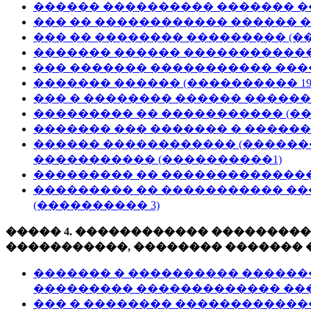
������ ���������� ������� ��
��� �� ������������ ������ �
��� �� �������� ��������� (��
������� ������ �������������
��� ������� ����������� ����
������� ������ (���������� 19
��� � �������� ������ ������
��������� �� ����������� (��
������� ��� ������� � �������
������ ������������ (������
����������� (����������1)
��������� �� ��������������
��������� �� ����������� �
(���������� 3)
����� 4. ������������ ��������
�����������, �������� �������
������� � ���������� �����
��������� ������������� ���
��� � �������� �������������