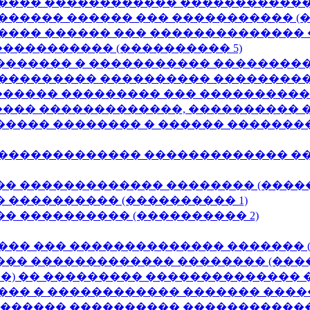
���� ������������ �������������
����� ������ ��� ����������� (�
��� ������ ��� �������������� �
����������� (���������� 5)
������ � ����������� ����������
��������� ���������� ����������
 ������ ��������� ��� ���������
��� �������������, ���������� 
���� �������� � ������ ��������
������������� ������������� ����
� ������������� �������� (�����
 ���������� (���������� 1)
� ���������� (���������� 2)
�� ��� �������������� ������� (
�� ������������� �������� (����
�) �� ��������� �������������� 
��� � ������������ ������� ����
������� ���������� �������������