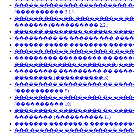
����� �������� ���������� �
(���������� 2.1.)
������ ������, ���������� �
������� (���������� 2.2.)
������ �������� ������ ����
��������� �� ������ ��� ����
������ ����� �������� ������
������ ����� �������� � ����
��������� ��������� �� ����
������������� �������� (����
��������� ��������� �� ����
�������� (���������� 8)
��������� ��������� �� ����
(���������� 9)
��������� ��������� �� ����
(���������� 10)
��������� ��������� �� ����
�������� (���������� 11)
������� ������� � ����������
��� ������� ����������� ����