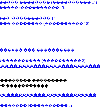
���� �������� (���������� 14)
���� (���������� 15)
� (���������� 17)
�� �������� (���������� 18)
������� ��� ����������
���������� (���������� 2)
�� �� ���������� �����������
��������� ���������
�� �����������
�� ���������� �������������
������� (���������� 2)