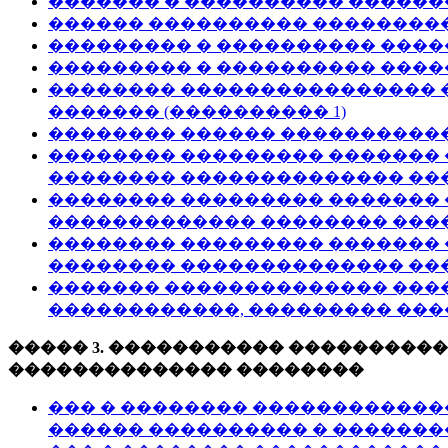
������� � ���������� ������
������ ���������� ���������
��������� � ���������� ����
��������� � ���������� ����
�������� ���������������� 
������� (���������� 1)
�������� ������ ������������
�������� ��������� �������
�������� �������������� ���
�������� ��������� ������� 
������������� �������� ����
�������� ��������� ������� 
�������� �������������� ���
������� �������������� ����
������������, ��������� ���
����� 3. ����������� ���������
�������������� ��������
��� � �������� ������������
������ ���������� � ��������