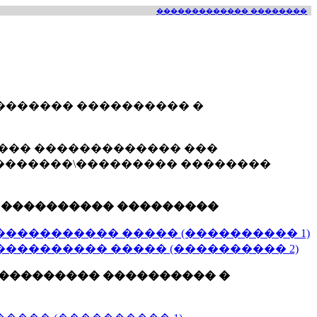
������������� ��������
������� ���������� �
���� ������������� ���
���������\��������� ��������
� ���������� ���������
���������� ����� (���������� 1)
��������� ����� (���������� 2)
����������� ���������� �