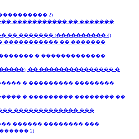
��������� 2)
�� ����������� �� �������
�� ������� (���������� 4)
� ����������� �� �������
�������� � �������������
����), �� ��������������� �
���� � ��������� ��������
���� � ��������� �������� ��
��� ������������� ���
�� ������ �������� ���
����� 2)