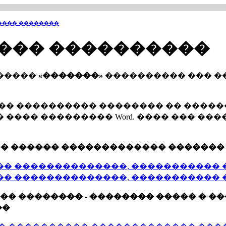
���� ��������
���� ����������
������
«�������»
���������� ��� �
��� ���������� �������� �� ����
 ���� ��������� Word. ���� ��� �
�� ������ ������������� ������
� ��������������, ����������� �
� ��������������, ����������� �
�� �������� - �������� ����� � 
��