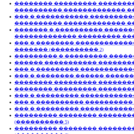
�������� ��������� �������
���������� ������������� ��
��� � ����������� ���������
���������� ������������� ��
������� � ���������� �����
������������� ��������� ���
��� � �������� ������������
������� (���������� 2)
��������� � ��������� ������
������ ����������� ��������
��� � ��������� �����������
��� � �������� ������ ������
�������� ��������� �������� 
�������� ��������� �������� 
��� � ��������� �����������
��� � ���������� ���������� 
��� � ��������� ������������
��������� �������� �������
(���������� 5)
��������� �������� ��������