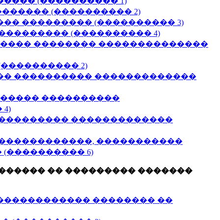
��� (���������� 1)
����� (���������� 2)
�� ��������� (���������� 3)
�������� (���������� 4)
���� �������� ��������������
���������� 2)
�� ���������� �������������
������ ����������
4)
���������� �������������
 ������������, �����������
(���������� 6)
������ �� ��������� �������
������������ �������� ��