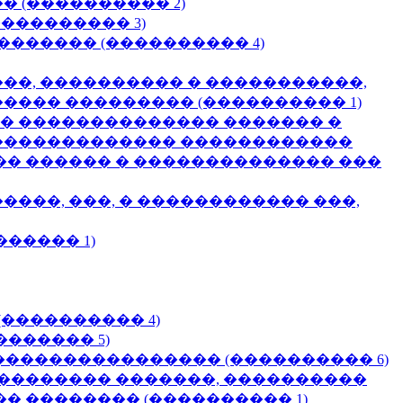
 (���������� 2)
��������� 3)
������ (���������� 4)
�, ���������� � �����������,
��� ��������� (���������� 1)
�� �������������� ������� �
������������� ������������
� ������ � �������������� ���
��, ���, � ������������ ���,
����� 1)
���������� 4)
������ 5)
���������������� (���������� 6)
�������� �������, ����������
 �������� (���������� 1)