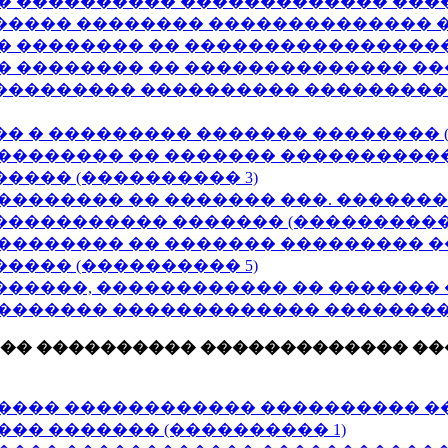
� ���������� ������������� �����
���� �������� �������������� ��
� �������� �� �����������������
� �������� �� �������������� ���
��������� ���������� ���������
 � ��������� ������� �������� (
 �������� �� ������� ����������
���� (���������� 3)
�������� �� ������� ���. ������
���������� ������� (���������� 
�������� �� ������� ��������� 
���� (���������� 5)
�����, ������������ �� �������
������� ������������� �������� 
��� ���������� ������������� ��
���� ������������ ���������� �
�� ������� (���������� 1)