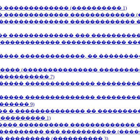
 ������������� (���������� 1)
 ������������� ������������� (�
��������������� ������������� �
� ������������� ��� ����������� 
������������� ������������� ��
���� �������������, �� �������
����� (��������������� ���������
���������� 7)
������ �������������� ���������
����� �������������� ���������
����� 9)
� � �������������� �� ��������
��������� 1)
��� ���������� ������������� �
��������� ��� ����������� (�����
 ��������� (���������� 3)