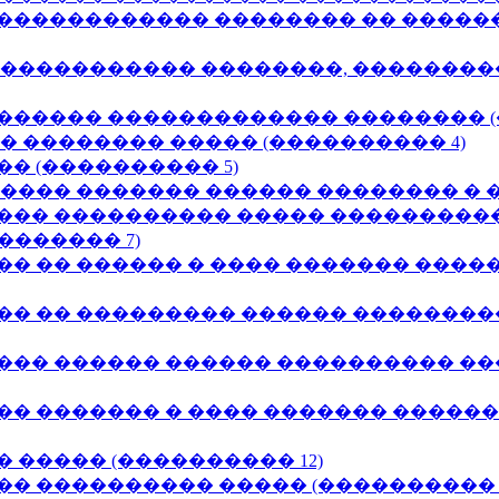
������������ �������� �� �����
������������ ��������, ��������
������ ������������� �������� (
� �������� ����� (���������� 4)
� (���������� 5)
���� ������� ������ �������� � �
��� ���������� ����� ���������
������ 7)
�� �� ������ � ���� ������� ���
�� �� ��������� ������ �������
��� ������ ������ ���������� �
�� ������� � ���� ������� �����
 ����� (���������� 12)
� ���������� ����� (���������� 1