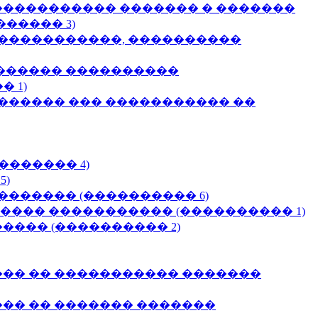
���������� ������� � �������
����� 3)
 �����������, ����������
������ ����������
 1)
������ ��� ����������� ��
������ 4)
)
������ (���������� 6)
���� ����������� (���������� 1)
��� (���������� 2)
�� �� ����������� �������
�� �� ������� �������