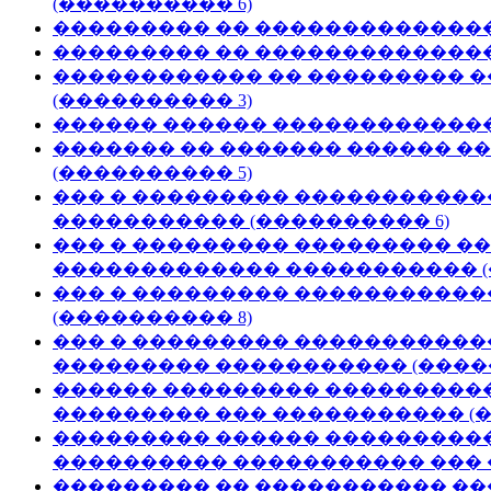
(���������� 6)
��������� �� ��������������
��������� �� ��������������
������������ �� ��������� 
(���������� 3)
������ ������ �������������
������� �� ������� ������ �
(���������� 5)
��� � ��������� �����������
����������� (���������� 6)
��� � ��������� ��������� �
������������� ����������� (
��� � ��������� ����������
(���������� 8)
��� � ��������� �����������
��������� ����������� (�����
������ ��������� ����������
��������� ��� ����������� (�
��������� ������ ����������
���������� ����������� ��� 
��������� �� ����������� ���