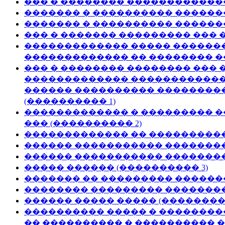
��� � �������� ������������
������� � ���������� �������
������� � ���������� �������
��� � ������� ��������� ��� 
������������� ����� �������
������������� �� �������� �
��� � �������� �������� ���
������������� ������������
������ ���������� ���������
(���������� 1)
������������� � ��������� �
��� (���������� 2)
������������� �� ����������
������ ����������� ��������
������ ����������� ��������
����� ������ (���������� 3)
������� �� ��������� �������
�������� ��������� ��������
������ ����� ����� (��������
���������� ����� � ��������
�� ���������� � ���������� 