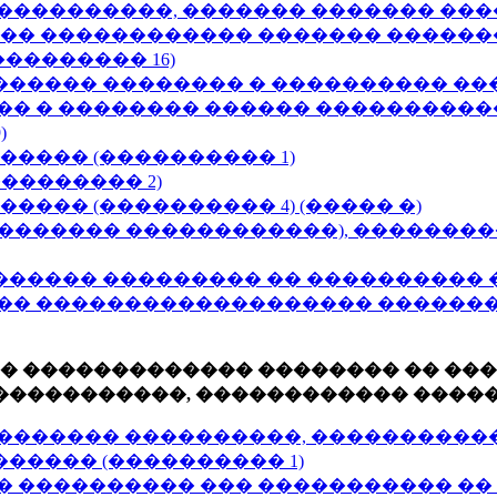
���������, ������� ������� ����
�� ������������ ������� �������
�������� 16)
���� �������� � ���������� ����
� � �������� ������ �����������
)
����� (���������� 1)
�������� 2)
���� (���������� 4) (����� �)
������� ������������), �������
����� ��������� �� ���������� �
��� ������������������� �������
�� ������������� �������� �� ��
 �����������, ������������ ����
�������� ����������, ����������
����� (���������� 1)
 ���������� ��� ����������� �� 