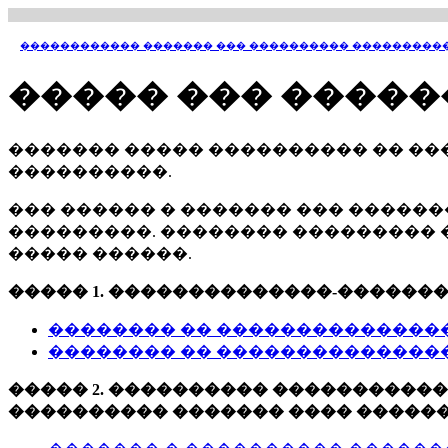
������������ ������� ��� ���������� ���������
����� ��� ����
������� ����� ���������� �� �
����������.
��� ������ � ������� ��� �����
���������. �������� ��������� �
����� ������.
����� 1. ��������������-������
�������� �� ���������������
�������� �� ���������������
����� 2. ���������� �����������
���������� ������� ���� �����