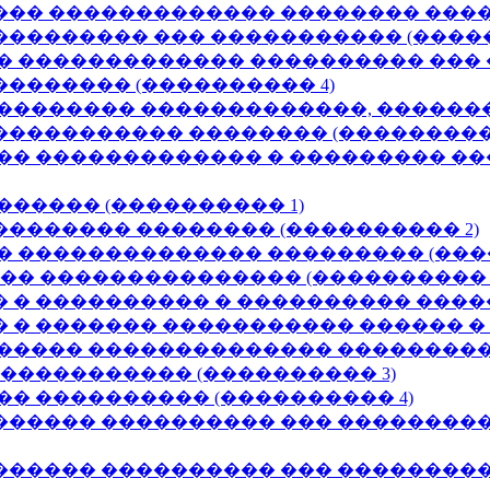
��� ������������� �������� ����
�������� ��� ����������� (�����
� ������������� ���������� ���
������� (���������� 4)
��������� �������������, ������
���������� �������� (����������
�� ������������� � ��������� ��
����� (���������� 1)
������� �������� (���������� 2)
� �������������� ��������� (����
�� ��������������� (���������� 5
� ���������� � ���������� �����
� ������� ����������� ������ � 
����� �������������� ����������
����������� (���������� 3)
� ���������� (���������� 4)
������ ���������� ��� ���������
����� ���������� ��� ���������