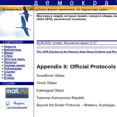
Моя вера в людей, которые правят, говоря в общем, н
(1812-1870), английский писатель
СОДЕРЖАНИЕ:
06.08.2026, четверг. Московское время 17:27
»
Новости
»
Библиотека
The 1999 Election to the Russian State Duma Findings and R
»
Медиа
»
X-files
»
Хочу все знать
»
Проекты
Appendix II: Official Protocols
»
Горячая линия
»
Публикации
»
Ссылки
»
О нас
Sverdlovsk Oblast
»
English
Omsk Oblast
ССЫЛКИ:
Kaliningrad Oblast
Tatarstan Autonomous Republic
Beyond the Border Protocols – Moldova, Azerbaijan, 