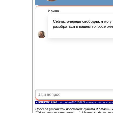
•
ВОПРОС #140:
поступил 01/11/2003, количество посещен
Просьба уточнить положения пункта 9 статьи 4
"Об основных гарантиях …". Могут ли быть исп