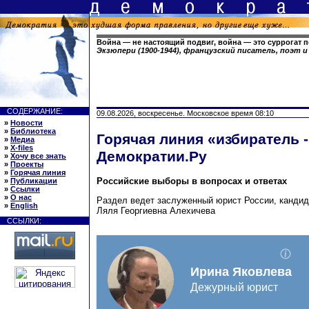
Война — не настоящий подвиг, война — это суррогат 
Экзюпери (1900-1944), французский писатель, поэт
СОДЕРЖАНИЕ:
09.08.2026, воскресенье. Московское время 08:10
»
Новости
»
Библиотека
Горячая линия «избиратель -
»
Медиа
»
X-files
Демократии.Ру
»
Хочу все знать
»
Проекты
»
Горячая линия
Российские выборы в вопросах и ответах
»
Публикации
»
Ссылки
»
О нас
Раздел ведет заслуженный юрист России, кандид
»
English
Ляля Георгиевна Алехичева
ССЫЛКИ: