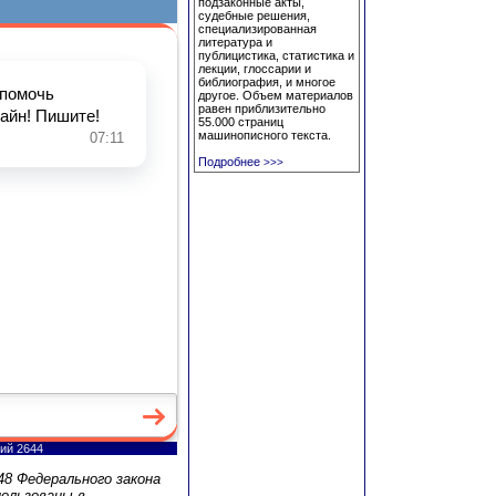
подзаконные акты,
судебные решения,
специализированная
литература и
публицистика, статистика и
лекции, глоссарии и
библиография, и многое
другое. Объем материалов
равен приблизительно
55.000 страниц
машинописного текста.
Подробнее
>>>
ий 2644
8 Федерального закона
ользованы в