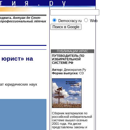
подвига.
Антуан де Сент-
Democracy.ru
Web
 и профессиональный лётчик
ПУБЛИКАЦИИ ИРИС
ПУТЕВОДИТЕЛЬ ПО
 юрист» на
ИЗБИРАТЕЛЬНОЙ
СИСТЕМЕ РФ
Автор:
Демократия.Ру
Форма выпуска:
CD
ат юридических наук
Сборник материалов по
российской избирательной
системе вышел осенью
2001 года. На диске
представлены законы и