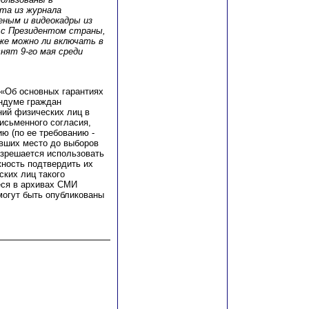
та из журнала
ченым и видеокадры из
 с Президентом страны,
 же можно ли включать в
нят 9-го мая среди
а «Об основных гарантиях
ендуме граждан
ий физических лиц в
исьменного согласия,
ю (по ее требованию -
евших место до выборов
азрешается использовать
жность подтвердить их
ских лиц такого
ся в архивах СМИ
могут быть опубликованы