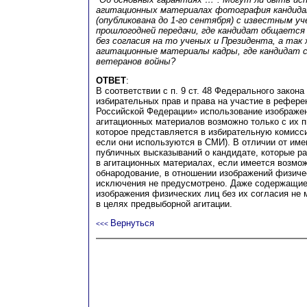
агитационных материалах фотография кандида
(опубликована до 1-го сентября) с известным у
прошлогодней передачи, где кандидат общается
без согласия на то ученых и Президента, а так
агитационные материалы кадры, где кандидат с
ветеранов войны?
ОТВЕТ
:
В соответствии с п. 9 ст. 48 Федерального закон
избирательных прав и права на участие в рефер
Российской Федерации» использование изображен
агитационных материалов возможно только с их п
которое представляется в избирательную комисси
если они используются в СМИ). В отличии от им
публичных высказываний о кандидате, которые р
в агитационных материалах, если имеется возмо
обнародование, в отношении изображений физиче
исключения не предусмотрено. Даже содержащие
изображения физических лиц без их согласия не 
в целях предвыборной агитации.
Вернуться
<<<