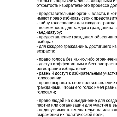
Чтобы выборы считались свободными и
открытость избирательного процесса до
- представительные органы власти, в ко
имеют право избирать своих представит
- тайну голосования для каждого гражда
- возможность для каждого гражданина 
кандидатуру;
- предоставление гражданам объективн
выборах;
- для каждого гражданина, достигшего и
возраста;
- право голоса без каких-либо ограничен
- доступ к эффективным и беспристрас
регистрации избирателей;
- равный доступ к избирательным участк
голосовании;
- право выражать свое волеизъявление 
гражданами, чтобы его голос имел равны
голосами;
- право людей на объединение для созд
партии или организации для участия в в
- недопустимость вмешательства или за
выражении их политической воли;