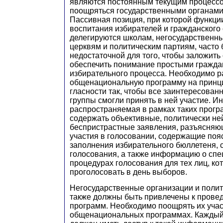
являются постоянным текущим процессо
поощряться государственными органами 
Пассивная позиция, при которой функци
воспитания избирателей и гражданского
делегируются школам, негосударственн
церквям и политическим партиям, часто
недостаточной для того, чтобы заложить
обеспечить понимание простыми гражда
избирательного процесса. Необходимо р
общенациональную программу на принци
гласности так, чтобы все заинтересован
группы смогли принять в ней участие. 
распространяемая в рамках таких прогр
содержать объективные, политически не
беспристрастные заявления, разъясняю
участия в голосовании, содержащие поя
заполнения избирательного бюллетеня, с
голосования, а также информацию о сп
процедурах голосования для тех лиц, ко
проголосовать в день выборов.
Негосударственные организации и полит
также должны быть привлечены к прове
программ. Необходимо поощрять их учас
общенациональных программах. Каждый