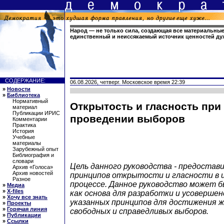
Народ — не только сила, создающая все материальные
единственный и неиссякаемый источник ценностей д
СОДЕРЖАНИЕ:
06.08.2026, четверг. Московское время 22:39
»
Новости
»
Библиотека
Нормативный
Открытость и гласность при
материал
Публикации ИРИС
проведении выборов
Комментарии
Практика
История
Учебные
материалы
Зарубежный опыт
Библиография и
словари
Цель данного руководства - предоста
Архив «Голоса»
Архив новостей
принципов открытости и гласности в 
Разное
процессе. Данное руководство может 
»
Медиа
»
X-files
как основа для разработки и усоверше
»
Хочу все знать
указанных принципов для достижения ж
»
Проекты
»
Горячая линия
свободных и справедливых выборов.
»
Публикации
»
Ссылки