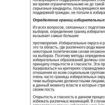
же время ограничительными не до такой
серьезные кандидаты, пользующиеся м
поддержкой граждан, не попали в избир
Определение границ избирательных
Из всех вопросов, связанных с подгото
выборов, определение границ избирател
вызывает самые большие
противоречия. Избирательные округа и р
это та область, где различного рода ман
некоторым политическим силам незако
на выборах. Поэтому методы определен
избирательных образований должны соо
принципу открытости и гласности. Эта 
базироваться на критериях справедливо
отношения ко всем социальным группам.
очень часто границы избирательных окр
теми выборными должностными лицами,
в данный моменту власти и которые стре
своем посту.
Открытость и гласность в данном проце
избежать различных махинаций. В случае