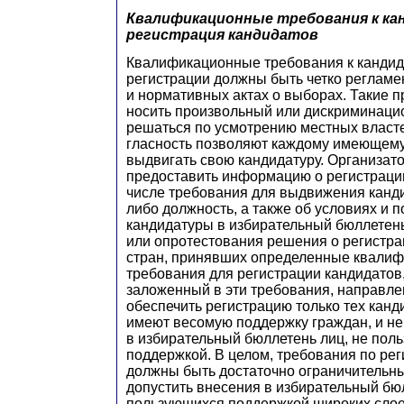
Квалификационные требования к ка
регистрация кандидатов
Квалификационные требования к кандид
регистрации должны быть четко регламе
и нормативных актах о выборах. Такие 
носить произвольный или дискриминаци
решаться по усмотрению местных власте
гласность позволяют каждому имеющему 
выдвигать свою кандидатуру. Организа
предоставить информацию о регистрации
числе требования для выдвижения канди
либо должность, а также об условиях и 
кандидатуры в избирательный бюллетень
или опротестования решения о регистра
стран, принявших определенные квали
требования для регистрации кандидатов
заложенный в эти требования, направлен
обеспечить регистрацию только тех канд
имеют весомую поддержку граждан, и не
в избирательный бюллетень лиц, не по
поддержкой. В целом, требования по ре
должны быть достаточно ограничительны
допустить внесения в избирательный бюл
пользующихся поддержкой широких слоев