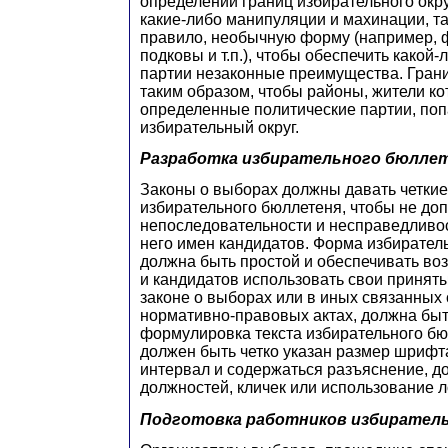
определении границ избирательного ок
какие-либо манипуляции и махинации, так
правило, необычную форму (например, ф
подковы и т.п.), чтобы обеспечить какой
партии незаконные преимущества. Гран
таким образом, чтобы районы, жители к
определенные политические партии, поп
избирательный округ.
Разработка избирательного бюлле
Законы о выборах должны давать четкие
избирательного бюллетеня, чтобы не доп
непоследовательности и несправедливос
него имен кандидатов. Форма избирател
должна быть простой и обеспечивать во
и кандидатов использовать свои приняты
законе о выборах или в иных связанных
нормативно-правовых актах, должна быт
формулировка текста избирательного бю
должен быть четко указан размер шрифт
интервал и содержаться разъяснение, д
должностей, кличек или использование л
Подготовка работников избирател