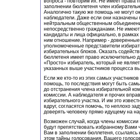
вопроса - повторим их. Не имеет права п
заполнении бюллетеня член избирательн
Аналогично такую же помощь не могут о
наблюдатели. Даже если они назначены 
нейтральным общественным объединен
непосредственно гражданами. Не имеют
кандидаты и лица официально, в рамках
ним отношение. Например - доверенные 
уполномоченные представители избират
избирательных блоков. Оказать содейст
бюллетеня имеет право исключительно д
«Просто» избиратель, который не являет
указанных выше участников процесса в
Если же кто-то из этих самых участников
помощь, то последствия могут быть сам
до отстранения члена избирательной ком
комиссии. А наблюдателя и прочих вправ
избирательного участка. И им это известн
вдруг, согласятся помочь, то неплохо зад
доверять человеку прямо идущему на н
Возможен случай, когда члены комиссии
будут препятствовать избранному Вами 
Вам в заполнении бюллетеня, ссылаясь 
этом тайны голосования. Вашего голосо