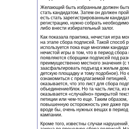
Желающий быть избранным должен быть 
стать кандидатом. Затем он должен прой
есть стать зарегистрированным кандида
регистрацию, нужно собрать необходимо
либо внести избирательный залог.
Как показала практика, нечистая игра мо
на этапе сбора подписей. Такой способ 
используется пока еще многими кандидат
нечистой игры в том, что в период сбора
появляются сборщики подписей под раз
преимущественно местного значения (с
заасфальтировать подъезд к жилым дом
детскую площадку и тому подобное). Но 
ознакомиться с предлагаемой петицией, 
оказывается, что это лист для сбора под
объединение/блок. Но та часть листа, из 
оказывается «случайно» прикрытой текс
петиции или чем-то еще. Таким образом,
повышенную осторожность уже даже при 
вроде бы, очень нужных вещах в период
кампании.
Кроме того, известны случаи нарушений
закона по процедуре сбора подписей. Н