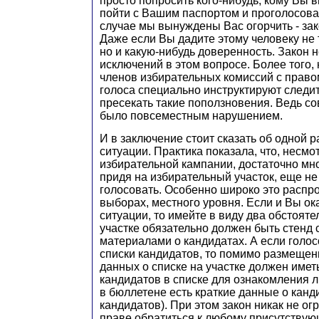
просто попросить кого-нибудь, кому Вы 
пойти с Вашим паспортом и проголосова
случае мы вынуждены Вас огорчить - зак
Даже если Вы дадите этому человеку не 
но и какую-нибудь доверенность. Закон н
исключений в этом вопросе. Более того,
членов избирательных комиссий с прав
голоса специально инструктируют следит
пресекать такие поползновения. Ведь со
было повсеместным нарушением.
И в заключение стоит сказать об одной 
ситуации. Практика показала, что, несм
избирательной кампании, достаточно мно
придя на избирательный участок, еще не 
голосовать. Особенно широко это распро
выборах, местного уровня. Если и Вы ок
ситуации, то имейте в виду два обстояте
участке обязательно должен быть стен
материалами о кандидатах. А если голос
списки кандидатов, то помимо размещен
данных о списке на участке должен име
кандидатов в списке для ознакомления 
в бюллетене есть краткие данные о канди
кандидатов). При этом закон никак не ог
праве обратиться к любому присутствую