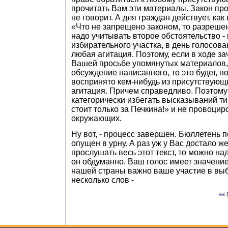
прочитать Вам эти материалы. Закон про
не говорит. А для граждан действует, как
«Что не запрещено законом, то разрешен
надо учитывать второе обстоятельство 
избирательного участка, в день голосов
любая агитация. Поэтому, если в ходе з
Вашей просьбе упомянутых материалов,
обсуждение написанного, то это будет, п
воспринято кем-нибудь из присутствующ
агитация. Причем справедливо. Поэтому
категорически избегать высказываний ти
стоит только за Печкина!» и не провоцир
окружающих.
Ну вот, - процесс завершен. Бюллетень п
опущен в урну. А раз уж у Вас достало ж
прослушать весь этот текст, то можно на
он обдуманно. Ваш голос имеет значение
нашей страны важно ваше участие в выбо
несколько слов -
«« 