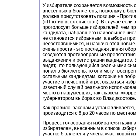
У избирателя сохраняется возможность о
внесенных в бюллетень, поскольку в бю
должна присутствовать позиция «Против
(»Против всех списков»). В случае если 
проголосует больше избирателей, чем п
кандидата, набравшего наибольшее число
не становится избранным, а выборы пр
несостоявшимися, и назначаются новые.
очень проста - это последняя линия обор
создаются противоправные препятствия
выдвижения и регистрации кандидатов. 
видят, что пользующийся реальными сим
попал в бюллетень, то они могут воспре
остальным кандидатам, которые не побр
участие в нечестной игре, оказаться из
известный случай реального использова
место в нашумевших, так скажем, «кор
губернатором выборах во Владивостоке.
Как правило, законами устанавливается,
производится с 8 до 20 часов по местно
Процесс голосования избирателя начина
избирателем, внесенным в список избир
участке бюллетеня у члена участковой и