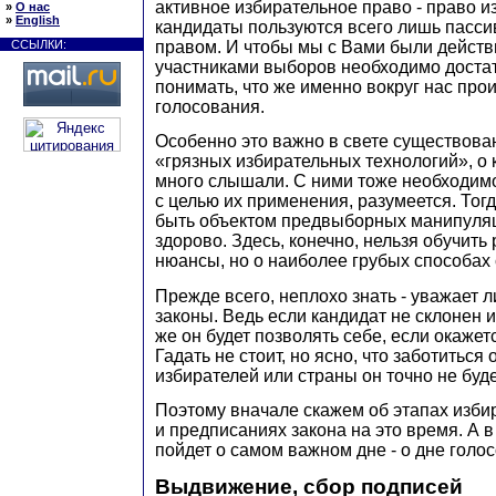
активное избирательное право - право и
»
О нас
»
English
кандидаты пользуются всего лишь пасс
правом. И чтобы мы с Вами были дейст
ССЫЛКИ:
участниками выборов необходимо доста
понимать, что же именно вокруг нас про
голосования.
Особенно это важно в свете существова
«грязных избирательных технологий», о 
много слышали. С ними тоже необходим
с целью их применения, разумеется. Тог
быть объектом предвыборных манипуляц
здорово. Здесь, конечно, нельзя обучить
нюансы, но о наиболее грубых способах с
Прежде всего, неплохо знать - уважает 
законы. Ведь если кандидат не склонен и
же он будет позволять себе, если окаже
Гадать не стоит, но ясно, что заботиться 
избирателей или страны он точно не буде
Поэтому вначале скажем об этапах изби
и предписаниях закона на это время. А 
пойдет о самом важном дне - о дне голо
Выдвижение, сбор подписей