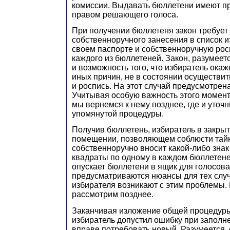
комиссии. Выдавать бюллетени имеют пр
правом решающего голоса.
При получении бюллетеня закон требует 
собственноручного занесения в список 
своем паспорте и собственноручную рос
каждого из бюллетеней. Закон, разумеет
и возможность того, что избиратель окаже
иных причин, не в состоянии осуществи
и роспись. На этот случай предусмотрен
Учитывая особую важность этого момент
мы вернемся к нему позднее, где и уточ
упомянутой процедуры.
Получив бюллетень, избиратель в закры
помещении, позволяющем соблюсти тайн
собственноручно вносит какой-либо зна
квадраты по одному в каждом бюллетене
опускает бюллетени в ящик для голосова
предусматриваются нюансы для тех случа
избирателя возникают с этим проблемы.
рассмотрим позднее.
Заканчивая изложение общей процедуры,
избиратель допустил ошибку при заполн
вправе потребовать новый. Разумеется, 