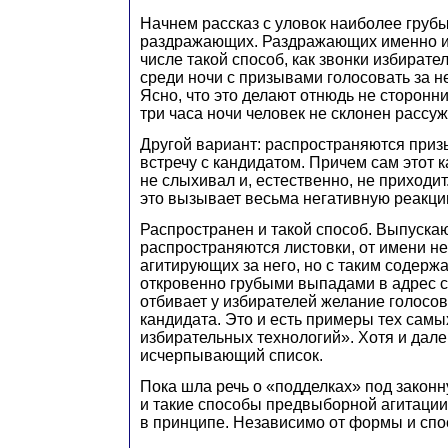
Начнем рассказ с уловок наиболее груб
раздражающих. Раздражающих именно из
числе такой способ, как звонки избират
среди ночи с призывами голосовать за н
Ясно, что это делают отнюдь не сторонни
три часа ночи человек не склонен рассуж
Другой вариант: распространяются приз
встречу с кандидатом. Причем сам этот к
не слыхивал и, естественно, не приходит
это вызывает весьма негативную реакци
Распространен и такой способ. Выпуска
распространяются листовки, от имени не
агитирующих за него, но с таким содерж
откровенно грубыми выпадами в адрес с
отбивает у избирателей желание голосов
кандидата. Это и есть примеры тех самы
избирательных технологий». Хотя и дале
исчерпывающий список.
Пока шла речь о «подделках» под законн
и такие способы предвыборной агитаци
в принципе. Независимо от формы и спо