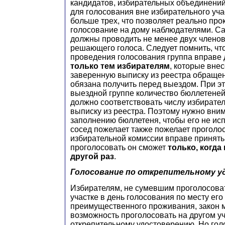
кандидатов, избирательных объединений
для голосования вне избирательного уча
больше трех, что позволяет реально пр
голосование на дому наблюдателями. С
должны проводить не менее двух членов
решающего голоса. Следует помнить, ч
проведения голосования группа вправе 
только тем избирателям
, которые вне
заверенную выписку из реестра обращен
обязана получить перед выездом. При э
выездной группе количество бюллетеней
должно соответствовать числу избирател
выписку из реестра. Поэтому нужно вним
заполнению бюллетеня, чтобы его не ис
сосед пожелает также пожелает проголос
избирательной комиссии вправе принять 
проголосовать он сможет
только, когда
другой раз
.
Г
олосование по открепительному 
Избирателям, не сумевшим проголосова
участке в день голосования по месту его
преимущественного проживания, закон 
возможность проголосовать на другом уч
открепительному удостоверению. Но гол