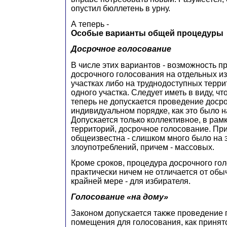
опустил бюллетень в урну.
А теперь -
О
собые варианты общей процедуры
Д
осрочное голосование
В числе этих вариантов - возможность 
досрочного голосования на отдельных и
участках либо на труднодоступных терри
одного участка. Следует иметь в виду, чт
теперь не допускается проведение доср
индивидуальном порядке, как это было 
Допускается только коллективное, в рам
территорий, досрочное голосование. При
общеизвестна - слишком много было на 
злоупотреблений, причем - массовых.
Кроме сроков, процедура досрочного го
практически ничем не отличается от об
крайней мере - для избирателя.
Г
олосование «на дому»
Законом допускается также проведение 
помещения для голосования, как принято