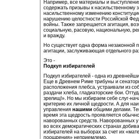
Например, все материалы и выступлени
содержать призывы к насильственному з
насильственному изменению конституцио
нарушению целостности Российской Фед
войны. Также запрещается агитация, в
социальную, расовую, национальную, ре
и вражду.
Но существует одна форма незаконной 
агитации, заслуживающая отдельного ра
Это -
П
одкуп избирателей
Подкуп избирателей - одна из древнейш
Еще в Древнем Риме трибуны и сенатор
расположения плебса, устраивали из со
раздачи хлеба, гладиаторские бои. Оттуд
зрелищ!». Но мы избираем себе слуг-нач
критерию их личной щедрости. А для на
управления
нашими
общими делами. Те
время эта щедрость проявляется обычно
наворованных средств. Наворованных у 
во всех демократических странах добив
избирателей на выборах за счет их «мат
поощрения» неприемлемо.