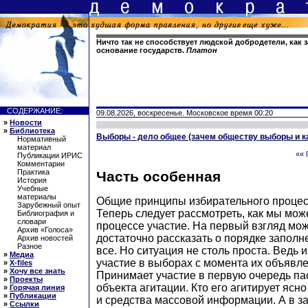
Ничто так не способствует людской добродетели, как 
основание государств.
Платон
СОДЕРЖАНИЕ:
09.08.2026, воскресенье. Московское время 00:20
»
Новости
»
Библиотека
Выборы - дело общее (зачем обществу выборы и ка
Нормативный
материал
«« 
Публикации ИРИС
Комментарии
Практика
Часть особенная
История
Учебные
материалы
Общие принципы избирательного процес
Зарубежный опыт
Теперь следует рассмотреть, как мы мож
Библиография и
словари
процессе участие. На первый взгляд мож
Архив «Голоса»
достаточно рассказать о порядке заполн
Архив новостей
Разное
все. Но ситуация не столь проста. Ведь
»
Медиа
участие в выборах с момента их объявл
»
X-files
»
Хочу все знать
Принимает участие в первую очередь пас
»
Проекты
объекта агитации. Кто его агитирует ясно
»
Горячая линия
»
Публикации
и средства массовой информации. А в за
»
Ссылки