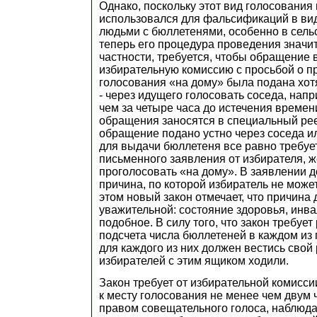
Однако, поскольку этот вид голосования
использовался для фальсификаций в ви
людьми с бюллетенями, особенно в сель
теперь его процедура проведения значи
частности, требуется, чтобы обращение 
избирательную комиссию с просьбой о 
голосования «на дому» была подана хот
- через идущего голосовать соседа, напр
чем за четыре часа до истечения времен
обращения заносятся в специальный рее
обращение подано устно через соседа ил
для выдачи бюллетеня все равно требуе
письменного заявления от избирателя, 
проголосовать «на дому». В заявлении 
причина, по которой избиратель не може
этом новый закон отмечает, что причина
уважительной: состояние здоровья, инва
подобное. В силу того, что закон требует
подсчета числа бюллетеней в каждом из
для каждого из них должен вестись свой р
избирателей с этим ящиком ходили.
Закон требует от избирательной комисси
к месту голосования не менее чем двум 
правом совещательного голоса, наблюда