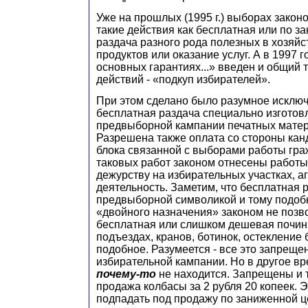
Уже на прошлых (1995 г.) выборах зако
такие действия как бесплатная или по 
раздача разного рода полезных в хозяй
продуктов или оказание услуг. А в 1997 г
основных гарантиях...» введен и общий 
действий - «подкуп избирателей».
При этом сделано было разумное исклю
бесплатная раздача специально изготов
предвыборной кампании печатных матер
Разрешена также оплата со стороны кан
блока связанной с выборами работы граж
таковых работ законом отнесены работы
дежурству на избирательных участках, а
деятельность. Заметим, что бесплатная 
предвыборной символикой и тому подоб
«двойного назначения» законом не позво
бесплатная или слишком дешевая почин
подъездах, кранов, ботинок, остекление 
подобное. Разумеется - все это запреще
избирательной кампании. Но в другое 
почему-то
не находится. Запрещены и т
продажа колбасы за 2 рубля 20 копеек. Э
подпадать под продажу по заниженной ц