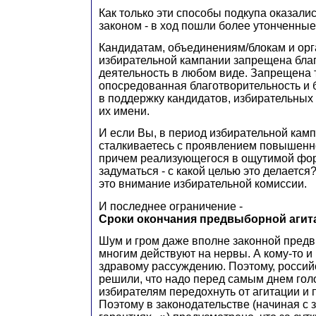
Как только эти способы подкупа оказал
законом - в ход пошли более утонченны
Кандидатам, объединениям/блокам и ор
избирательной кампании запрещена бла
деятельность в любом виде. Запрещена 
опосредованная благотворительность и 
в поддержку кандидатов, избирательных
их имени.
И если Вы, в период избирательной камп
сталкиваетесь с проявлением повышенн
причем реализующегося в ощутимой фор
задуматься - с какой целью это делается
это внимание избирательной комиссии.
И последнее ограничение -
С
роки окончания предвыборной агит
Шум и гром даже вполне законной пред
многим действуют на нервы. А кому-то и 
здравому рассуждению. Поэтому, россий
решили, что надо перед самым днем гол
избирателям передохнуть от агитации и 
Поэтому в законодательстве (начиная с 