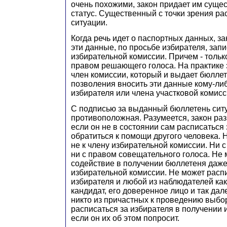
очень похожими, закон придает им суще
статус. Существенный с точки зрения р
ситуации.
Когда речь идет о паспортных данных, за
эти данные, по просьбе избирателя, зап
избирательной комиссии. Причем - тольк
правом решающего голоса. На практике 
член комиссии, который и выдает бюллет
позволения вносить эти данные кому-ли
избирателя или члена участковой комисс
С подписью за выданный бюллетень ситу
противоположная. Разумеется, закон ра
если он не в состоянии сам расписаться 
обратиться к помощи другого человека. Н
не к члену избирательной комиссии. Ни
ни с правом совещательного голоса. Не 
содействие в получении бюллетеня даже
избирательной комиссии. Не может расп
избирателя и любой из наблюдателей как
кандидат, его доверенное лицо и так дале
никто из причастных к проведению выбо
расписаться за избирателя в получении
если он их об этом попросит.