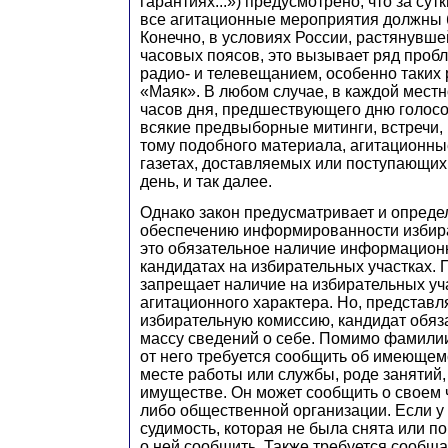
гарантиях...») предусмотрено, что за сут
все агитационные мероприятия должны
Конечно, в условиях России, растянувше
часовых поясов, это вызывает ряд пробл
радио- и телевещанием, особенно таких 
«Маяк». В любом случае, в каждой местн
часов дня, предшествующего дню голос
всякие предвыборные митинги, встречи, 
тому подобного материала, агитационны
газетах, доставляемых или поступающих 
день, и так далее.
Однако закон предусматривает и опред
обеспечению информированности избира
это обязательное наличие информацион
кандидатах на избирательных участках. 
запрещает наличие на избирательных уч
агитационного характера. Но, представл
избирательную комиссию, кандидат обяз
массу сведений о себе. Помимо фамилии
от него требуется сообщить об имеющем
месте работы или службы, роде занятий,
имуществе. Он может сообщить о своем ч
либо общественной организации. Если у
судимость, которая не была снята или по
о ней сообщить. Также требуется сообщ