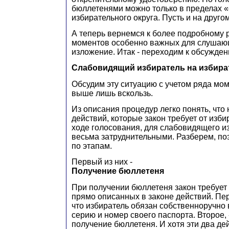
бюллетенями можно только в пределах «
избирательного округа. Пусть и на другом
А теперь вернемся к более подробному
моментов особенно важных для слушаю
изложение. Итак - переходим к обсужден
С
лабовидящий избиратель на избира
Обсудим эту ситуацию с учетом ряда мо
выше лишь вскользь.
Из описания процедур легко понять, что
действий, которые закон требует от изб
ходе голосования, для слабовидящего и
весьма затруднительными. Разберем, по
по этапам.
Первый из них -
П
олучение бюллетеня
При получении бюллетеня закон требует 
прямо описанных в законе действий. Пер
что избиратель обязан собственноручно 
серию и номер своего паспорта. Второе, 
получение бюллетеня. И хотя эти два де