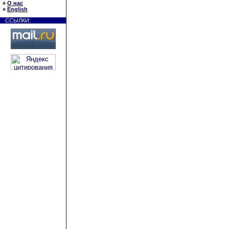
»
О нас
»
English
ССЫЛКИ: