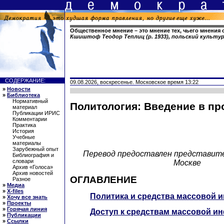
Общественное мнение – это мнение тех, чьего мнения
Кшиштоф Теодор Теплиц (р. 1933), польский культу
СОДЕРЖАНИЕ:
09.08.2026, воскресенье. Московское время 13:22
»
Новости
»
Библиотека
Нормативный
Политология: Введение в п
материал
Публикации ИРИС
Комментарии
Практика
История
Учебные
материалы
Зарубежный опыт
Перевод предоставлен представит
Библиография и
словари
Москве
Архив «Голоса»
Архив новостей
ОГЛАВЛЕНИЕ
Разное
»
Медиа
»
X-files
Политика и средства массовой
»
Хочу все знать
»
Проекты
»
Горячая линия
Доступ к средствам массовой и
»
Публикации
»
Ссылки