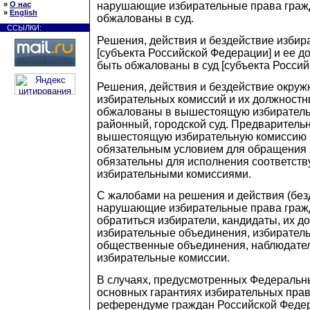
»
О нас
нарушающие избирательные права гражд
»
English
обжалованы в суд.
ССЫЛКИ:
Решения, действия и бездействие избир
[субъекта Российской Федерации] и ее д
быть обжалованы в суд [субъекта Россий
Решения, действия и бездействие окруж
избирательных комиссий и их должностн
обжалованы в вышестоящую избиратель
районный, городской суд.
Предварительн
вышестоящую избирательную комиссию 
обязательным условием для обращения в
обязательны для исполнения соответст
избирательными комиссиями.
С жалобами на решения и действия (без
нарушающие избирательные права гражд
обратиться избиратели, кандидаты, их д
избирательные объединения, избиратель
общественные объединения, наблюдател
избирательные комиссии.
В случаях, предусмотренных Федеральн
основных гарантиях избирательных прав 
референдуме граждан Российской Феде