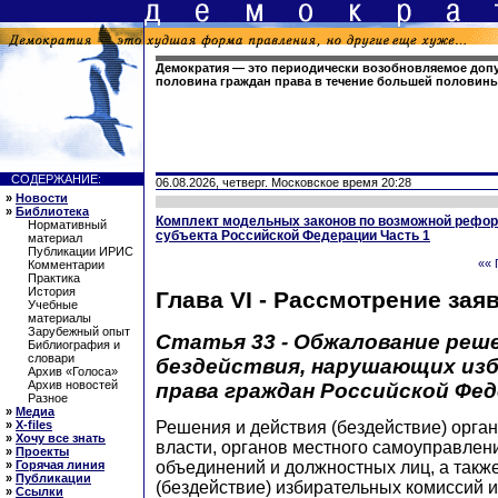
Демократия — это периодически возобновляемое допу
половина граждан права в течение большей половин
СОДЕРЖАНИЕ:
06.08.2026, четверг. Московское время 20:28
»
Новости
»
Библиотека
Комплект модельных законов по возможной рефор
Нормативный
субъекта Российской Федерации Часть 1
материал
Публикации ИРИС
«« 
Комментарии
Практика
История
Глава VI - Рассмотрение зая
Учебные
материалы
Зарубежный опыт
Статья 33 - Обжалование реше
Библиография и
словари
бездействия, нарушающих из
Архив «Голоса»
Архив новостей
права граждан Российской Фе
Разное
»
Медиа
»
X-files
Решения и действия (бездействие) орга
»
Хочу все знать
власти, органов местного самоуправлен
»
Проекты
»
Горячая линия
объединений и должностных лиц, а такж
»
Публикации
(бездействие) избирательных комиссий и
»
Ссылки