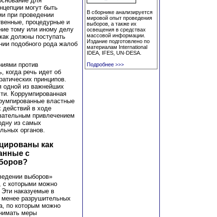
основание для
нцепции могут быть
В сборнике анализируется
ми при проведении
мировой опыт проведения
твенные, процедурные и
выборов, а также их
ние тому или иному делу
освещения в средствах
массовой информации.
 как должны поступать
Издание подготовлено по
нии подобного рода жалоб
материалам International
IDEA, IFES, UN-DESA.
ниями против
Подробнее
>>>
, когда речь идет об
ратических принципов.
я одной из важнейших
сти. Коррумпированная
ррумпированные властные
 действий в ходе
язательным привлечением
одну из самых
льных органов.
ицированы как
анные с
боров?
ведении выборов»
, с которыми можно
 Эти наказуемые в
т менее разрушительных
а, по которым можно
инимать меры