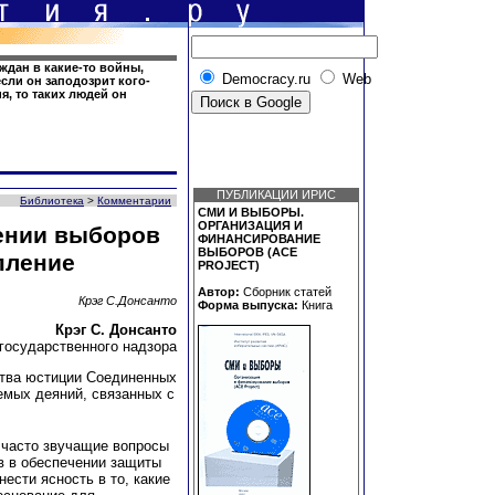
ждан в какие-то войны,
Democracy.ru
Web
если он заподозрит кого-
я, то таких людей он
ПУБЛИКАЦИИ ИРИС
Библиотека
>
Комментарии
СМИ И ВЫБОРЫ.
ОРГАНИЗАЦИЯ И
ении выборов
ФИНАНСИРОВАНИЕ
ВЫБОРОВ (ACE
пление
PROJECT)
Автор:
Сборник статей
Крэг С.Донсанто
Форма выпуска:
Книга
Крэг С. Донсанто
государственного надзора
тва юстиции Соединенных
емых деяний, связанных с
 часто звучащие вопросы
в в обеспечении защиты
ести ясность в то, какие