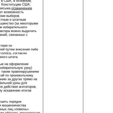
 в США, в основном,
. Конституцию США;
 весьма
ограниченное
ет возможность
нии выборов.
естным и штатным
ьшинство (за некоторыми
м избирательного
рактера можно выделить
ений, связанных с
твия по
ей путем внесения либо
голоса, согласно
ного штата.
ные на оформление
 избирательную урну)
К таким правонарушениям
сий по произвольному
нию за других прямо на
бильной урны для
же действия агитаторов,
му искажению итогов
ушить порядок
рии мошенничества
нных лиц «помочь»
им образом, предложения