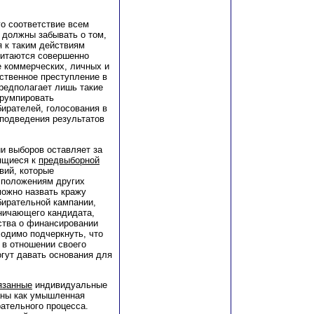
о соответствие всем
 должны забывать о том,
я к таким действиям
читаются совершенно
 коммерческих, личных и
ственное преступление в
редполагает лишь такие
румпировать
бирателей, голосования в
 подведения результатов
и выборов оставляет за
сящиеся к
предвыборной
вий, которые
 положениям других
можно назвать кражу
бирательной кампании,
рничающего кандидата,
ства о финансировании
одимо подчеркнуть, что
 в отношении своего
гут давать основания для
язанные
индивидуальные
аны как умышленная
ательного процесса.