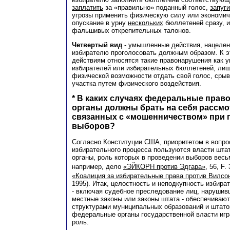
заплатить
за «правильно» поданный голос,
запуг
угрозы применить физическую силу или экономич
опускание в урну
нескольких
бюллетеней сразу, 
фальшивых открепительных талонов.
Четвертый вид
- умышленные действия, нацелен
избирателю проголосовать должным образом. К 
действиям относятся такие правонарушения как 
избирателей или избирательных бюллетеней, лиш
физической возможности отдать свой голос, срыв
участка путем физического воздействия.
* В каких случаях федеральные пра
органы должны брать на себя рассмо
связанных с «мошенничеством» при 
выборов?
Согласно Конституции США, приоритетом в вопро
избирательного процесса пользуются власти шта
органы, роль которых в проведении выборов весьм
например, дело
«ЭЙКОРН против Эдгара»,
56, F. 
«Коалиция за избирательные права против Вилсо
1995). Итак, целостность и неподкупность избир
- включая судебное преследование лиц, наруши
местные законы или законы штата - обеспечиваю
структурами муниципальных образований и штато
федеральные органы государственной власти иг
роль.