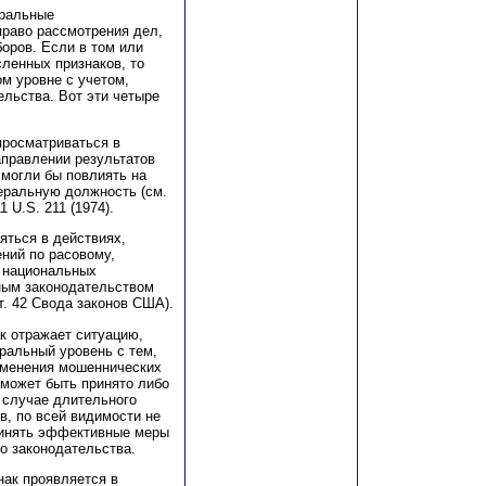
еральные
право рассмотрения дел,
оров. Если в том или
ленных признаков, то
ом уровне с учетом,
льства. Вот эти четыре
просматриваться в
аправлении результатов
 могли бы повлиять на
еральную должность (см.
1 U.S. 211 (1974).
яться в действиях,
ний по расовому,
и национальных
ым законодательством
 т. 42 Свода законов США).
к отражает ситуацию,
ральный уровень с тем,
именения мошеннических
 может быть принято либо
 случае длительного
в, по всей видимости не
ринять эффективные меры
о законодательства.
ак проявляется в