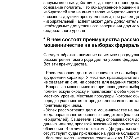
злоумышленных действиях, дающих в плане дока
основание полагать, что обнаруженное мошенниче
избирателей или на иных этапах избирательного 
связано с другими преступлениями, при расслед
«избирательный» аспект может дать дополнитель
необходимые для успешного завершения других 
федерального уровня.
* В чем состоят преимущества рассмо
мошенничестве на выборах федерал
Следует обратить внимание на четыре процедур
рассмотрения такого рода дел на уровне федера
Вот эти преимущества.
- Расследование дел о мошенничестве на выборах
трудоемкий характер. У местных правоохранитель
не хватает ни сил, ни средств для ведения такого
- Вопросы о мошенничестве при проведении выбо
политическую окраску и привлекают к себе чрезм
местном уровне. Местные прокуроры (которых об
нередко уклоняются от предъявления исков по та
понятным причинам.
- Успех рассмотрения дел о мошенничестве на выб
когда опрашиваются основные свидетели (включ
избирателей). Свидетели всегда опрашиваются до 
данных или под присягой показаний оформляютс
обвинения. В отличие от системы (федеральных с
отсутствуют суды присяжных на уровне большого
:
большое жюри - коллегия присяжных из 12-22 ч