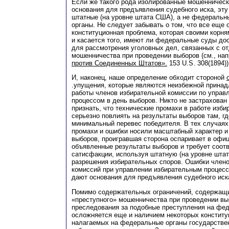
Если же такого рода изолированные мошенническ
основания для предъявления судебного иска, эту
штатные (на уровне штата США), а не федераль
органы. Не следует забывать о том, что все еще
конституционная проблема, которая своими корня
и касается того, имеют ли федеральные суды до
для рассмотрения уголовных дел, связанных с 
мошенничества при проведении выборов (см., на
против Соединенных Штатов».
153 U.S. 308(1894))
И, наконец, наше определение обходит стороной
.упущения, которые являются неизбежной прина
работы членов избирательной комиссии по упра
процессом в день выборов. Никто не застрахован
признать, что технические промахи в работе изби
серьезно повлиять на результаты выборов там, г
минимальный перевес победителя. В тех случаях,
промахи и ошибки носили масштабный характер и
выборов, проигравшая сторона оспаривает в офи
объявленные результаты выборов и требует соо
сатисфакции, используя штатную (на уровне шта
разрешения избирательных споров. Ошибки член
комиссий при управлении избирательным процесс
дают основания для предъявления судебного иск
Помимо содержательных ограничений, содержащи
«преступного» мошенничества при проведении вы
преследования за подобные преступления на фе
осложняется еще и наличием некоторых конститу
налагаемых на федеральные органы государствен