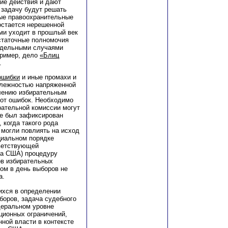
ие действия и дают
 задачу будут решать
ные правоохранительные
 остается нерешенной
ми уходит в прошлый век
статочные полномочия
отдельными случаями
пример, дело
«Блиц
.
ошибки
и иные промахи и
длежностью напряженной
влению избирательным
 от ошибок. Необходимо
рательной комиссии могут
де был зафиксирован
 когда такого рода
 могли повлиять на исход
циальном порядке
тветствующей
та США) процедуру
ов избирательных
ом в день выборов не
а.
хся в определении
боров, задача судебного
деральном уровне
ционных ограничений,
ной власти в контексте