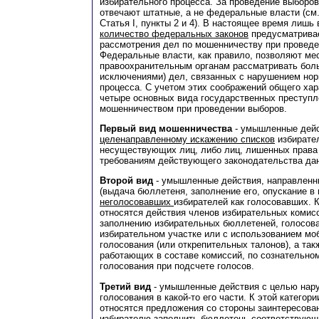
избирательного процесса. За проведение выборов
отвечают штатные, а не федеральные власти (см
Статья I, пункты 2 и 4). В настоящее время лишь
количество федеральных законов
предусматрива
рассмотрения дел по мошенничеству при проведе
Федеральные власти, как правило, позволяют м
правоохранительным органам рассматривать бол
исключениями) дел, связанных с нарушением нор
процесса. С учетом этих соображений общего ха
четыре основных вида государственных преступл
мошенничеством при проведении выборов.
Первый вид мошенничества
- умышленные дейс
целенаправленному искажению списков
избирател
несуществующих лиц, либо лиц, лишенных права 
требованиям действующего законодательства дан
Второй вид
- умышленные действия, направлен
(выдача бюллетеня, заполнение его, опускание в
неголосовавших
избирателей как голосовавших. 
относятся действия членов избирательных комис
заполнению избирательных бюллетеней, голосова
избирательном участке или с использованием мо
голосования (или открепительных талонов), а так
работающих в составе комиссий, по сознательно
голосования при подсчете голосов.
Третий вид
- умышленные действия с целью нар
голосования в какой-то его части. К этой катего
относятся предложения со стороны заинтересова
избирателю заполнить бюллетень соответствующ