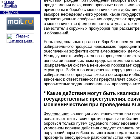
действия граждан при проведении выборов дают 
»
О нас
предъявления иска, какие правовые нормы или ко
»
English
применены в борьбе с мошенническими действия
ССЫЛКИ:
выборов нефедерального уровня, какие государс
организационные соображения определяют прида
о мошенничестве федерального статуса, а также
заместители окружных прокуроров при рассмотре
и обращений.
Роль федеральных органов в борьбе с преступле
избирательного процесса невозможно переоценить
обеспечении эффективности американских демок
Неподкупность избирательного процесса являетс
ценностей нашей системы представительной вла
избирательная система неизбежно порождает ко
структуры. Работа по искоренению коррупционных
избирательного процесса вместе со скорым и об
виновных к ответственности представляет собой 
приоритетных задач национальных правоохраните
* Какие действия могут быть квалиф
государственные преступления, связ
мошенничеством при проведении вы
Федеральная
концепция «мошенничества при про
охватывает лишь такие противоправные действия
бороться только путем судебного преследования.
уголовном порядке действия следует отличать о
нарушений норм избирательного законодательств
проводить внесудебные разбирательства или пр