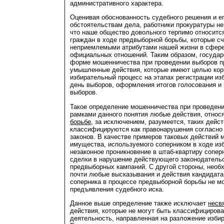
административного характера.
Оценивая обоснованность судебного решения и ег
обстоятельствам дела, работники прокуратуры не
что наше общество довольного терпимо относитс
граждан в ходе предвыборной борьбы, которые с
неприемлемыми атрибутами нашей жизни в сфере
официальных отношений. Таким образом, государ
форме мошенничества при проведении выборов п
умышленные действия, которые имеют целью кор
избирательный процесс на этапах регистрации из
день выборов, оформления итогов голосования и
выборов.
Такое определение мошенничества при проведени
рамками данного понятия любые действия, отно
борьбе,
за исключением, разумеется, таких дейст
классифицируются как правонарушения согласно
законов. В качестве примеров таковых действий 
имущества, используемого соперником в ходе из
незаконное проникновение в штаб-квартиру сопе
сделки в нарушение действующего законодатель
предвыборных кампаний. С другой стороны, необх
почти любые высказывания и действия кандидата
соперника в процессе предвыборной борьбы не мо
предъявления судебного иска.
Данное выше определение также исключает
несв
действия, которые не могут быть классифициров
деятельность, направленная на разложение избир