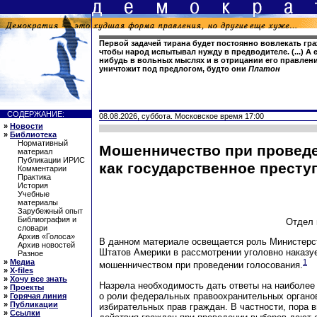
Первой задачей тирана будет постоянно вовлекать гра
чтобы народ испытывал нужду в предводителе. (...) А 
нибудь в вольных мыслях и в отрицании его правлени
уничтожит под предлогом, будто они
Платон
СОДЕРЖАНИЕ:
08.08.2026, суббота. Московское время 17:00
»
Новости
»
Библиотека
Нормативный
Мошенничество при провед
материал
Публикации ИРИС
как государственное престу
Комментарии
Практика
История
Учебные
материалы
Зарубежный опыт
Библиография и
Отдел 
словари
Архив «Голоса»
В данном материале освещается роль Министерс
Архив новостей
Штатов Америки в рассмотрении уголовно наказу
Разное
»
Медиа
1
мошенничеством при проведении голосования.
»
X-files
»
Хочу все знать
Назрела необходимость дать ответы на наиболее
»
Проекты
о роли федеральных правоохранительных органо
»
Горячая линия
»
Публикации
избирательных прав граждан. В частности, пора вн
»
Ссылки