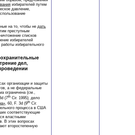
ивания
избирателей путем
еское давление,
использование
ные на то, чтобы не
дать
этим преступным
уничтожение списков
ение избирателей
 работы избирательного
воохранительные
трение дел,
проведении
сах организации и защиты
тов, а не федеральные
а ограничена (см.,
th
3d (7
Cir. 1995); дело
th
на»,
60, F. 3d (9
Cir.
ательного процесса в США
вших соответствующие
тся властными
в. В этих вопросах
рают второстепенную