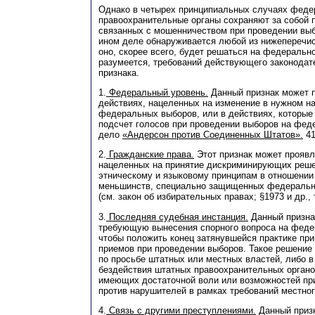
Однако в четырех принципиальных случаях фед
правоохранительные органы сохраняют за собой 
связанных с мошенничеством при проведении выб
ином деле обнаруживается любой из нижеперечис
оно, скорее всего, будет решаться на федеральн
разумеется, требований действующего законодате
признака.
1.
Федеральный уровень.
Данный признак может 
действиях, нацеленных на изменение в нужном н
федеральных выборов, или в действиях, которые
подсчет голосов при проведении выборов на фед
дело
«Андерсон против Соединенных Штатов».
41
2.
Гражданские права.
Этот признак может проявл
нацеленных на принятие дискриминирующих реше
этническому и языковому принципам в отношени
меньшинств, специально защищенных федеральн
(см. закон об избирательных правах; §1973 и др.,
3.
Последняя судебная инстанция.
Данный призна
требующую вынесения спорного вопроса на феде
чтобы положить конец затянувшейся практике пр
приемов при проведении выборов. Такое решение
по просьбе штатных или местных властей, либо в
бездействия штатных правоохранительных органо
имеющих достаточной воли или возможностей п
против нарушителей в рамках требований местног
4.
Связь с другими преступлениями.
Данный призн