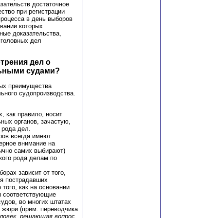
зательств достаточное
ство при регистрации
процесса в день выборов
овании которых
ные доказательства,
уголовных дел
трения дел о
ьными судами?
ных преимущества
льного судопроизводства.
, как правило, носит
ных органов, зачастую,
 рода дел.
ров всегда имеют
ерное внимание на
ычно самих выбирают)
кого рода делам по
орах зависит от того,
ая пострадавших
того, как на основании
я соответствующие
удов, во многих штатах
 жюри (прим. переводчика
еловек, решающая вопрос