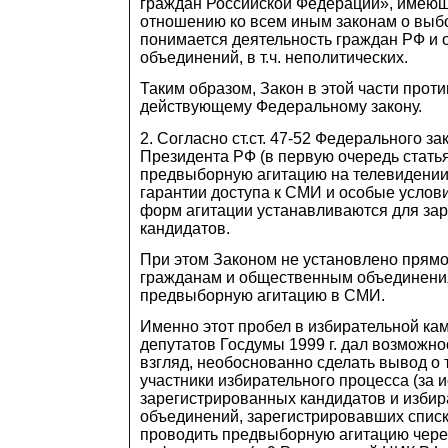
граждан Российской Федерации», имеющ
отношению ко всем иным законам о выбо
понимается деятельность граждан РФ и
объединений
,
в т.ч. неполитических.
Таким образом, Закон в этой части прот
действующему Федеральному закону.
2. Согласно ст.ст. 47-52 Федерального з
Президента РФ (в первую очередь стат
предвыборную агитацию на телевидении
гарантии доступа к СМИ и особые услов
форм агитации устанавливаются для за
кандидатов.
При этом Законом не установлено прямо
гражданам и общественным объединени
предвыборную агитацию в СМИ.
Именно этот пробел в избирательной ка
депутатов Госдумы 1999 г. дал возможно
взгляд, необоснованно сделать вывод о 
участники избирательного процесса (за
зарегистрированных кандидатов и изби
объединений, зарегистрировавших списк
проводить предвыборную агитацию чере