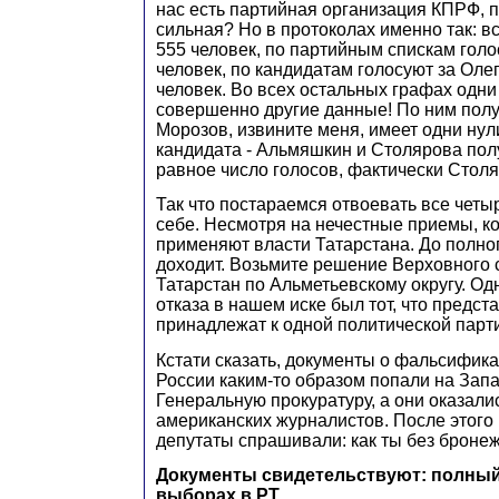
нас есть партийная организация КПРФ, 
сильная? Но в протоколах именно так: вс
555 человек, по партийным спискам голо
человек, по кандидатам голосуют за Оле
человек. Во всех остальных графах одни 
совершенно другие данные! По ним получ
Морозов, извините меня, имеет одни нули
кандидата - Альмяшкин и Столярова по
равное число голосов, фактически Стол
Так что постараемся отвоевать все четыр
себе. Несмотря на нечестные приемы, к
применяют власти Татарстана. До полно
доходит. Возьмите решение Верховного 
Татарстан по Альметьевскому округу. Од
отказа в нашем иске был тот, что предс
принадлежат к одной политической парт
Кстати сказать, документы о фальсифик
России каким-то образом попали на Запа
Генеральную прокуратуру, а они оказалис
американских журналистов. После этого 
депутаты спрашивали: как ты без броне
Документы свидетельствуют: полный
выборах в РТ