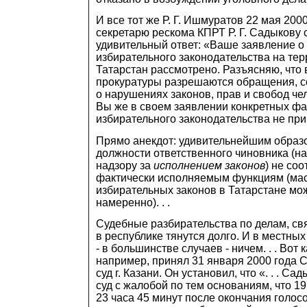
И все тот же Р. Г. Ишмуратов 22 мая 200
секретарю рескома КПРТ Р. Г. Садыкову
удивительный ответ: «Ваше заявление 
избирательного законодательства на те
Татарстан рассмотрено. Разъясняю, что 
прокуратуры разрешаются обращения, 
о нарушениях законов, прав и свобод че
Вы же в своем заявлении конкретных ф
избирательного законодательства не при
Прямо анекдот: удивительнейшим образ
должности ответственного чиновника (на
надзору за
исполнением законов
) не соо
фактически исполняемым функциям (ма
избирательных законов в Татарстане мо
намеренно). . .
Судебные разбирательства по делам, св
в республике тянутся долго. И в местны
- в большинстве случаев - ничем. . . Вот
например, принял 31 января 2000 года 
суд г. Казани. Он установил, что «. . . Сад
суд с жалобой по тем основаниям, что 19
23 часа 45 минут после окончания голос