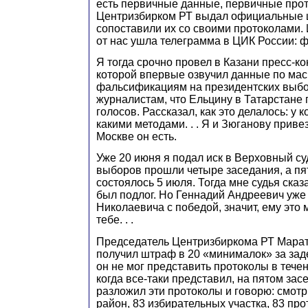
есть первичные данные, первичные прот
Центризбирком РТ выдал официальные ц
сопоставили их со своими протоколами.
от нас ушла телеграмма в ЦИК России: 
Я тогда срочно провел в Казани пресс-к
которой впервые озвучил данные по м
фальсификациям на президентских выбо
журналистам, что Ельцину в Татарстане
голосов. Рассказал, как это делалось: у 
какими методами. . . Я и Зюганову привез
Москве он есть.
Уже 20 июня я подал иск в Верховный суд
выборов прошли четыре заседания, а пя
состоялось 5 июля. Тогда мне судья сказа
был подлог. Но Геннадий Андреевич уже
Николаевича с победой, значит, ему это
тебе. . .
Председатель Центризбиркома РТ Марат
получил штраф в 20 «минималок» за зад
он не мог представить протоколы в течен
когда все-таки представил, на пятом зас
разложил эти протоколы и говорю: смотр
район, 83 избирательных участка, 83 про