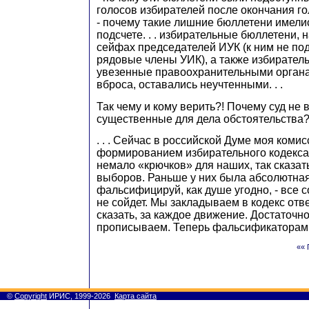
голосов избирателей после окончания г
- почему такие лишние бюллетени имелис
подсчете. . . избирательные бюллетени,
сейфах председателей ИУК (к ним не по
рядовые члены УИК), а также избирател
увезенные правоохранительными органа
вброса, оставались неучтенными. . .
Так чему и кому верить?! Почему суд не 
существенные для дела обстоятельства?
. . . Сейчас в российской Думе моя коми
формированием избирательного кодекса
немало «крючков» для наших, так сказат
выборов. Раньше у них была абсолютная
фальсифицируй, как душе угодно, - все с
не сойдет. Мы закладываем в кодекс отв
сказать, за каждое движение. Достаточно
прописываем. Теперь фальсификаторам п
«« 
©
Copyright
ИРИС, 1999-2026
Карта сайта