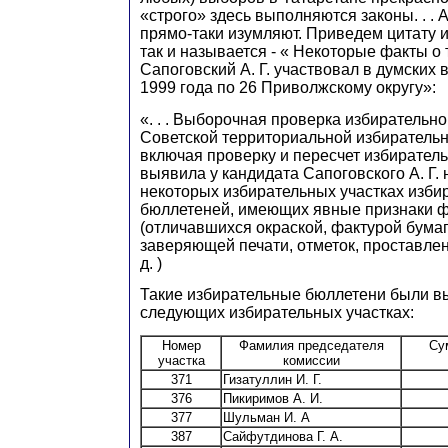
«строго» здесь выполняются законы. . .
прямо-таки изумляют. Приведем цитату и
так и называется - « Некоторые факты о 
Сапоговский А. Г. участвовал в думских
1999 года по 26 Приволжскому округу»:
«. . . Выборочная проверка избирательн
Советской территориальной избирательн
включая проверку и пересчет избирател
выявила у кандидата Сапоговского А. Г.
некоторых избирательных участках изби
бюллетеней, имеющих явные признаки 
(отличавшихся окраской, фактурой бумаг
заверяющей печати, отметок, проставлен
д. )
Такие избирательные бюллетени были в
следующих избирательных участках:
Номер
Фамилия председателя
Су
участка
комиссии
371
Гизатуллин И. Г.
376
Пикиримов А. И.
377
Шульман И. А
387
Сайфутдинова Г. А.