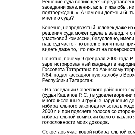
Решение суда вопиющее: «представленн
заседании заявления, акты и жалобы, н
подтверждены». А чем они должны быть
мнению суда?
Конечно, непредвзятый человек даже из
решения суда может сделать вывод, что
участковой комиссии, безусловно, имели
наш суд часто - по вполне понятным при
видеть даже то, что лежит на поверхности.
Понятно, почему 9 февраля 2000 года Р. 
зарегистрирован ный кандидат в народн
Госсовета Татарстана по Азинскому тер
N84, подал кассационную жалобу в Верх
Республики Татарстан:
«На заседании Советского районного суда 
(судья Кашапов Р. С. ) в удовлетворени
многочисленные и грубые нарушения д
избирательного законодательства в ходе 
2000 г. и при подсчете голосов со сторон
избирательной комиссии было отказано 
голословности моих доводов.
Секретарь участковой избирательной ко