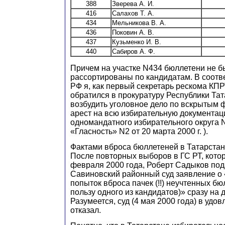
388
Зверева А. И.
416
Салахов Т. А.
434
Мельникова В. А.
436
Поковин А. В.
437
Кузьменко И. В.
440
Сабиров А. Ф.
Причем на участке N434 бюллетени не 
рассортированы по кандидатам. В соответ
РФ я, как первый секретарь рескома КПР
обратился в прокуратуру Республики Тат
возбудить уголовное дело по вскрытым 
арест на всю избирательную документа
одномандатного избирательного округа N
«Гласность» N2 от 20 марта 2000 г. ).
Фактами вброса бюллетеней в Татарстан
После повторных выборов в ГС РТ, кото
февраля 2000 года, Роберт Садыков под
Савиновский районный суд заявление о 
попыток вброса пачек (!!) неучтенных бю
пользу одного из кандидатов)» сразу на д
Разумеется, суд (4 мая 2000 года) в уд
отказал.