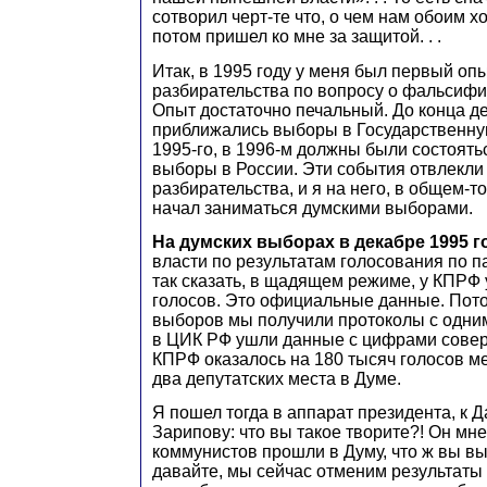
сотворил черт-те что, о чем нам обоим х
потом пришел ко мне за защитой. . .
Итак, в 1995 году у меня был первый оп
разбирательства по вопросу о фальсиф
Опыт достаточно печальный. До конца дел
приближались выборы в Государственну
1995-го, в 1996-м должны были состоять
выборы в России. Эти события отвлекли
разбирательства, и я на него, в общем-то
начал заниматься думскими выборами.
На думских выборах в декабре 1995 г
власти по результатам голосования по 
так сказать, в щадящем режиме, у КПРФ 
голосов. Это официальные данные. Пото
выборов мы получили протоколы с одни
в ЦИК РФ ушли данные с цифрами совер
КПРФ оказалось на 180 тысяч голосов ме
два депутатских места в Думе.
Я пошел тогда в аппарат президента, к 
Зарипову: что вы такое творите?! Он мне 
коммунистов прошли в Думу, что ж вы в
давайте, мы сейчас отменим результаты 