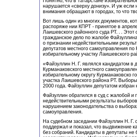
Понятно, что в Татарстане избирательно
нарушается «сверху донизу». И уж если 
внимания обращают в городах, то что тв
Вот лишь один из многих документов, ко
распоряже нии КПРТ - принятое в апрел
Лаишевского районного суда РТ. . . Этот с
гражданское дело по жалобе Файзуллин
о признании недействительными резуль
депутатов местного самоуправления по
избирательному участку Лаишевского рай
«Файзуллин Н. Г. являлся кандидатом в 
Курманаковского местного самоуправле
избирательному округу Курманаковско го
участка Лаишевского района РТ. Выборы
2000 года. Файзуллин депутатом избран 
Файзуллин обратился в суд с жалобой и 
недействительными результаты выборов. .
нарушением законодательства о выборах
самоуправления.
На судебном заседании Файзуллин Н. Г. 
поддержал и показал, что выдвижение к
без собраний. Кандидаты в депутаты не