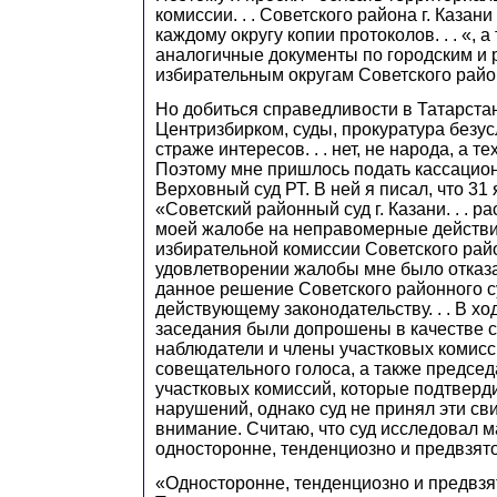
комиссии. . . Советского района г. Казан
каждому округу копии протоколов. . . «, 
аналогичные документы по городским и
избирательным округам Советского райо
Но добиться справедливости в Татарста
Центризбирком, суды, прокуратура безус
страже интересов. . . нет, не народа, а тех
Поэтому мне пришлось подать кассацио
Верховный суд РТ. В ней я писал, что 31
«Советский районный суд г. Казани. . . рас
моей жалобе на неправомерные действи
избирательной комиссии Советского райо
удовлетворении жалобы мне было отказа
данное решение Советского районного с
действующему законодательству. . . В хо
заседания были допрошены в качестве 
наблюдатели и члены участковых комисс
совещательного голоса, а также председ
участковых комиссий, которые подтверд
нарушений, однако суд не принял эти св
внимание. Считаю, что суд исследовал 
односторонне, тенденциозно и предвзято. 
«Односторонне, тенденциозно и предвзят