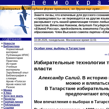
Знаете ли вы, что ключевые для русского сознани
«справедливость» не переводятся на другие языки
раскрывает суть нашей цивилизации точнее любы
трактатов.
Вячеслав Никонов, депутат Государст
«Единой России», председатель комитета Госуд
образованию. Член Высшего совета партии «Еди
СОДЕРЖАНИЕ:
10.08.2026, понедельник. Московское время 11:01
»
Новости
»
Библиотека
Особая зона: выборы в Татарстане
Нормативный
материал
«« 
Публикации ИРИС
Комментарии
Практика
Избирательные технологии 
История
Учебные
власти
материалы
Зарубежный опыт
Библиография и
Александр Салий
.
В историю 
словари
Архив «Голоса»
можно и вляпаться.
Архив новостей
Разное
В Татарстане избирательн
»
Медиа
предпочитают вто
»
X-files
»
Хочу все знать
»
Проекты
Мои впечатления о выборах в Татарс
»
Горячая линия
»
Публикации
»
Ссылки