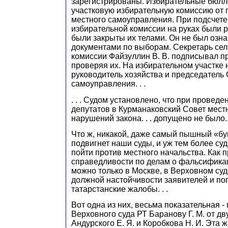
зарегистрированы. Избирательные бюлл
участковую избирательную комиссию от 
местного самоуправления. При подсчете
избирательной комиссии на руках были р
были закрыты их телами. Он не был озн
документами по выборам. Секретарь сел
комиссии Файзуллин В. В. подписывал п
проверяя их. На избирательном участке
руководитель хозяйства и председатель
самоуправления. . .
. . . Судом установлено, что при провед
депутатов в Курманаковский Совет мест
нарушений закона. . . допущено не было. .
Что ж, никакой, даже самый пышный «бу
подвигнет наши суды, и уж тем более суд
пойти против местного начальства. Как 
справедливости по делам о фальсифика
можно только в Москве, в Верховном суде 
должной настойчивости заявителей и п
татарстанские жалобы. . .
Вот одна из них, весьма показательная 
Верховного суда РТ Баранову Г. М. от дв
Андурского Е. Я. и Коробкова Н. И. Эта