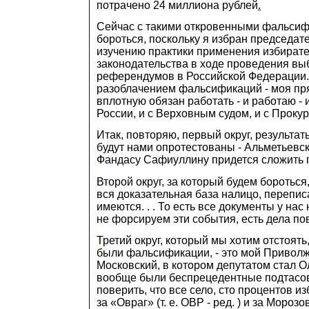
потрачено 24 миллиона рублей
.
Сейчас с такими откровенными фальсиф
бороться, поскольку я избран председат
изучению практики применения избират
законодательства в ходе проведения вы
референдумов в Российской Федерации.
разоблачением фальсификаций - моя пр
вплотную обязан работать - и работаю -
России, и с Верховным судом, и с Прокур
Итак, повторяю, первый округ, результа
будут нами опротестованы - Альметьевск
Фандасу Сафиуллину придется сложить 
Второй округ, за который будем бороться
вся доказательная база налицо, перепи
имеются. . . То есть все документы у нас
не форсируем эти события, есть дела по
Третий округ, который мы хотим отстоять,
были фальсификации, - это мой Приволжс
Московский, в котором депутатом стал О
вообще были беспрецедентные подтасов
поверить, что все село, сто процентов и
за «Овраг» (т. е. ОВР - ред. ) и за Морозо