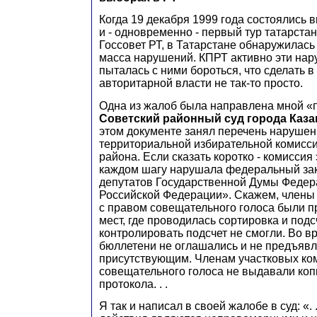
Когда 19 декабря 1999 года состоялись 
и - одновременно - первый тур татарста
Госсовет РТ, в Татарстане обнаружилась 
масса нарушений. КПРТ активно эти на
пыталась с ними бороться, что сделать в
авторитарной власти не так-то просто.
Одна из жалоб была направлена мной «
Советский районный суд города Каза
этом документе занял перечень наруше
территориальной избирательной комисси
района. Если сказать коротко - комиссия
каждом шагу нарушала федеральный за
депутатов Государственной Думы Федер
Российской Федерации». Скажем, члены
с правом совещательного голоса были п
мест, где проводилась сортировка и подсч
контролировать подсчет не смогли. Во в
бюллетени не оглашались и не предъяв
присутствующим. Членам участковых ко
совещательного голоса не выдавали коп
протокола. . .
Я так и написал в своей жалобе в суд: «. 