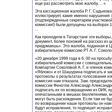
еще раз рассмотреть мою жалобу. . . «
Эта кассационная жалоба Р. Г. Садыкова
иллюстрирует, какие именно нарушения 
(подтвержденные секретарем участково
комиссии!) были допущены на выборах 1
. .
Как проходили в Татарстане эти выборы,
документ, более похожий на рассказ из 
придумаешь». Это жалоба, поданная в 
избирательную комиссию РТ А. Г. Соколо
«20 декабря 1999 года в 6. 00 на просьб
избирательной комиссии с совещательны
Компартии Соколовой А. Г. и членов ком
«Яблоко» и от Шашурина подписать и за
протоколы о результатах голосования и
комиссия нам отказала. Зам. председате
комиссии Фенотов Александр Александ
подписать их по возвращению из ОИК, ку
опечатанными в мешках бюллетенями, мо
могут быть расхождения. Если там не бу
по возвращении наши протоколы он нам 
будут исправления, то подпишет исправ