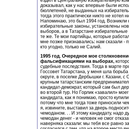
ездил в Центральную избирательную ко
доказывал, как у нас впервые были исп
бюллетеней, не выданных на избиратель
тогда этого практически никто не хотел н
Напоминаю, это был 1994 год. Возникли
избирательные законы, установлены но
выборов, а в Татарстане избирательные
те же. Те мои партийцы, которые работа
мне позже признавались: нам сказали - п
кто угодно, только не Салий.
1995 год. Очередное мое столкновени
фальсификациями на выборах,
котор
судебные последствия. Тогда в марте п
Госсовет Татарстана, у меня шла борьба
округе, в поселке Дербышки г. Казани, с
крупным татарстанским предпринимател
кандидат-демократ, который сам был д
во второй тур. Но Горлик «завалил» моег
кандидата, как я понимаю, просто купили
потому что мне тогда тоже приносили че
я, извините, выставил за дверь подносит
чемоданом. . . И этому кандидату, надо 
чемодан денег - и человек не смог отказа
наверняка сказали: мы тебя все равно з
согласился с тем, что на второе место я