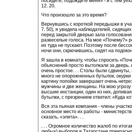
посидите, подождите меня» - и с тем уеха
12. 20.
Что произошло за это время?
Вернувшись с короткой передышки в уча
7. 50), я увидела наблюдателей, сидящи
перед закрытой дверью зала голосования
развеселые голоса. На мое «Почему?» ре
их туда не пускают. Поэтому после бесс
ночи они, скрючившись, сидят на подоко
Я зашла в комнату, чтобы спросить «Поч
объяснений просто вытолкали за дверь.
очень простое. . . Столы были сдвинуты, 
много не опорожненных бутылок, окурки 
картину попойки завершают очень нетрез
мужчины и две женщины. На мою угрозу 
высшие инстанции, один из них, допивая
бутылки, с презрением ответил: «Куда хот
Вся эта пьяная компания - члены участк
основное место их работы - министерств
сказать, «элита». . .
. . . Огромное количество жалоб по итога
любых) выборов в Татарстане прекрасно