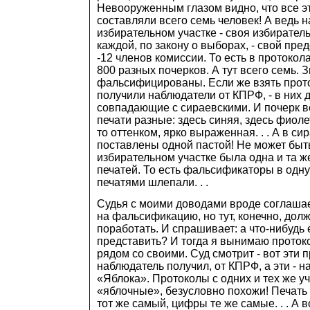
Невооруженным глазом видно, что все э
составляли всего семь человек! А ведь 
избирательном участке - своя избиратель
каждой, по закону о выборах, - свой пре
-12 членов комиссии. То есть в протоко
800 разных почерков. А тут всего семь. З
фальсифицированы. Если же взять прот
получили наблюдатели от КПРФ, - в них 
совпадающие с сираевскими. И почерк в
печати разные: здесь синяя, здесь фиоле
то оттенком, ярко выраженная. . . А в си
поставлены одной пастой! Не может быт
избирательном участке была одна и та ж
печатей. То есть фальсификаторы в одн
печатями шлепали. . .
Судья с моими доводами вроде соглашае
на фальсификацию, но тут, конечно, до
поработать. И спрашивает: а что-нибудь
представить? И тогда я вынимаю проток
рядом со своими. Суд смотрит - вот эти
наблюдатель получил, от КПРФ, а эти - 
«Яблока». Протоколы с одних и тех же уч
«яблочные», безусловно похожи! Печать 
тот же самый, цифры те же самые. . . А