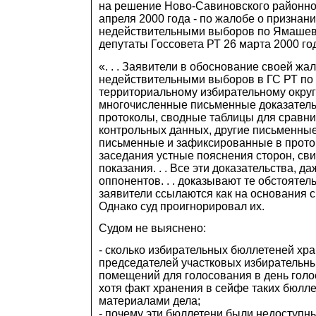
на решение Ново-Савиновского районного
апреля 2000 года - по жалобе о признан
недействительными выборов по Ямашевс
депутаты Госсовета РТ 26 марта 2000 го
«. . . Заявители в обоснование своей жа
недействительными выборов в ГС РТ п
территориальному избирательному окру
многочисленные письменные доказательс
протоколы, сводные таблицы для сравни
контрольных данных, другие письменные
письменные и зафиксированные в прото
заседания устные пояснения сторон, св
показания. . . Все эти доказательства, д
оппонентов. . . доказывают те обстоятел
заявители ссылаются как на основания св
Однако суд проигнорировал их.
Судом не выяснено:
- сколько избирательных бюллетеней хр
председателей участковых избирательны
помещений для голосования в день голос
хотя факт хранения в сейфе таких бюлл
материалами дела;
- почему эти бюллетени были недоступн