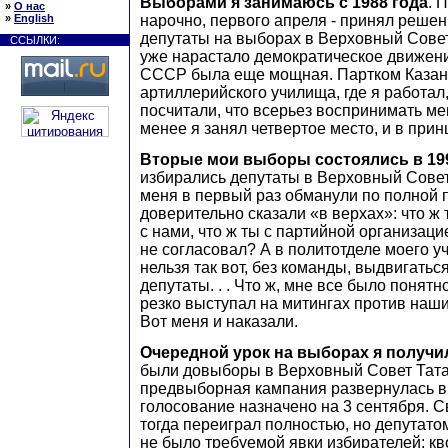
Выборами я занимаюсь
с 1988 года
. 
»
О нас
нарочно, первого апреля - принял решен
»
English
депутаты на выборах в Верховный Сове
ССЫЛКИ:
уже нарастало демократическое движени
СССР была еще мощная. Партком Казан
артиллерийского училища, где я работал
посчитали, что всерьез воспринимать мен
менее я занял четвертое место, и в при
Вторые мои выборы состоялись в 199
избирались депутаты в Верховный Совет
меня в первый раз обманули по полной 
доверительно сказали «в верхах»: что ж
с нами, что ж ты с партийной организац
не согласовал? А в политотделе моего у
нельзя так вот, без команды, выдвигатьс
депутаты. . . Что ж, мне все было понятн
резко выступал на митингах против наш
Вот меня и наказали.
Очередной урок на выборах я получил
были довыборы в Верховный Совет Тата
предвыборная кампания развернулась в
голосование назначено на 3 сентября. С
тогда переиграл полностью, но депутатом
не было требуемой явки избирателей: кв