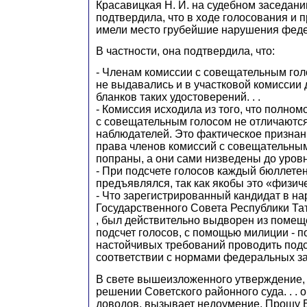
Красавицкая Н. И. на судебном заседании 
подтвердила, что в ходе голосования и п
имели место грубейшие нарушения федер
В частности, она подтвердила, что:
- Членам комиссии с совещательным го
не выдавались и в участковой комиссии
бланков таких удостоверений. . .
- Комиссия исходила из того, что полно
с совещательным голосом не отличаютс
наблюдателей. Это фактическое признани
права членов комиссий с совещательны
попраны, а они сами низведены до уровн
- При подсчете голосов каждый бюллетен
предъявлялся, так как якобы это «физиче
- Что зарегистрированный кандидат в н
Государственного Совета Республики Тат
, был действительно выдворен из помещ
подсчет голосов, с помощью милиции - п
настойчивых требований проводить подс
соответствии с нормами федеральных зак
В свете вышеизложенного утверждение,
решении Советского районного суда. . . 
доводов, вызывает недоумение. Прошу 