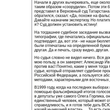
Начали в других вычеркивать, еще окол
таким образом «соорудили». Потом эти б
представил в Верховный суд Татарстана.
обратился, сказал: «Да, похоже на фаль
Давайте назначим экспертизу. Но платит
я? Суд должен установить истину!
На тогдашнее судебное заседание вызв
типографии, где печатались официальны
подтвердил: да, вот эти - не наши бюллет
были отпечатаны на определенной бумаге
другая. Да и печать, сразу видно, другая. .
Но судья словно не видел ничего. Вся до
мою пользу, а он заверяет: Александр Ив
против вас! Понятно, какие у меня тогда
судье, который отправляет судебное про
Российской Федерации, а пользуется аб
методами, характерными для восточных 
В1999 году, когда на последних выборах 
помощью фальсификаций итогов голосов
в депутаты уже самого Олега Горлика, о
единственный человек, который может о
справедливость, и я готов тебе дать В
нашей нынешней власти». . . То есть сн