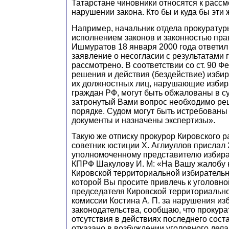
Татарстане чиновники относятся к расс
нарушении закона. Кто бы и куда бы эти
Например, начальник отдела прокуратур
исполнением законов и законностью прав
Ишмуратов 18 января 2000 года ответил
заявление о несогласии с результатами г
рассмотрено. В соответствии со ст. 90 Фе
решения и действия (бездействие) изби
их должностных лиц, нарушающие избир
граждан РФ, могут быть обжалованы в с
затронутый Вами вопрос необходимо ре
порядке. Судом могут быть истребованы
документы и назначены экспертизы».
Такую же отписку прокурор Кировского ра
советник юстиции Х. Аглиуллов прислал 
уполномоченному представителю избира
КПРФ Шакулову И. М: «На Вашу жалобу 
Кировской территориальной избирательн
которой Вы просите привлечь к уголовно
председателя Кировской территориальн
комиссии Костина А. П. за нарушения из
законодательства, сообщаю, что прокур
отсутствия в действиях последнего соста
отказано в возбуждении уголовного дела. 