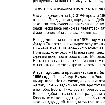
республики ни одного коммуниста не будет
То есть чисто психологически начали на 
Что ж, я доложил на ЦК КПРФ про эти 18
голосов. Посидели мы, порядили. . . Дей
такая: затеем судебное разбирательство
фактически весь регион вылетает: три та
Думе теряем. И мы не стали судиться.
Еще должен сказать, что в 1995 году мы
Думу в Татарстане в четырех округах - в
Нижнекамске, в Набережных Челнах и в 
Приволжскому округу. Но нам всем, кан
сделали почетное второе место. Методам
Но так как у нас по партийным спискам 
мы опять же не стали тратить время на 
А тут подоспели президентские выбо
1996 года.
Первый тур. Видим, что Зюга
выигрывает. Но по телевидению начался 
же так, Ельцин ездил к Минтимеру, тот е
и на тебе, Борис Николаевич проигрывае
Ельцин, действительно, проиграл достат
Казань не может выдать данные об итога
течение двух дней. Два дня считает голос