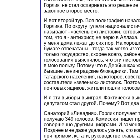
Горлик, не стал оспаривать это решение 
законное второе место.
И вот второй тур. Вся полиграфия начал
Горлика. По округу гуляли националистич
называют - «зеленые») листовки, которы
том, что я - антихрист, не верю в Аллаха.
у меня дома лежат до сих пор. На хоро
бумаге отпечатаны - тогда так могло изг
только государство, скорее всего, район
голосования выяснилось, что эти листов
в мою пользу. Потому что в Дербышках ж
бывшие ленинградские блокадники. Там
татарского населения, на которое, собс
составители «зеленых» листовок. Поэтому
почтовых ящиков, жители пошли голосоват
И я эти выборы выиграл. Фактически выигр
депутатом стал другой. Почему? Вот два
Санаторий «Ливадия». Горлик получает т
получаю 349 голосов. Комиссия пишет пр
совершенно другими цифрами. И заменя
Позднее мне даже удалось узнать, кто ко
при прямом, кстати, руководстве главы