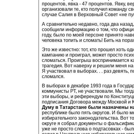
процентов, явка - 47 процентов. Явку, вер
организовали те, кто получил команду св
случае Салия в Верховный Совет «не пу
А сравнительно недавно, года два назад,
сообщили информацию о том, что офици
году, было по моей персоне принято нав
человека топить и сломать! Бить на пора
Это же известно: тот, кто прошел хоть о
кампанию и проиграл, может просто пси
сломаться. Проигрыш воспринимается к
трагедия. Вот наверху и решили меня на
Я участвовал в выборах. . . раз девять, п
сломался.
В выборах в декабре 1993 года в Госуд
коммунисты РТ, не участвовали. Мы тогд
эти выборы, и референдум по Конституц
подписания Договора между Москвой и 
Думу в Татарстане были назначены на
республике было пять округов. И было 
избирательного законодательства. Вот т
округе я собрал документы о фальсифик
уже не просто слова о подтасовках - был