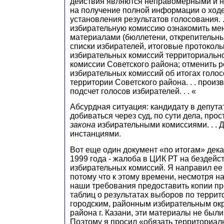
действия являются неправомерными и 
на получение полной информации о ходе
установления результатов голосования. .
избирательную комиссию ознакомить ме
материалами (бюллетени, открепительны
списки избирателей, итоговые протоколы
избирательных комиссий территориальн
комиссии Советского района; отменить 
избирательных комиссий об итогах голо
территории Советского района. . . прои
подсчет голосов избирателей. . . «
Абсурдная ситуация: кандидату в депут
добиваться через суд, по сути дела, про
закона
избирательными комиссиями. . . 
инстанциями.
Вот еще один документ «по итогам» дек
1999 года - жалоба в ЦИК РТ на бездейс
избирательных комиссий. Я направил ее 
потому что к этому времени, несмотря н
наши требования предоставить копии пр
таблиц о результатах выборов по терри
городским, районным избирательным ок
района г. Казани, эти материалы не были
Поэтому я просил «обязать территориа