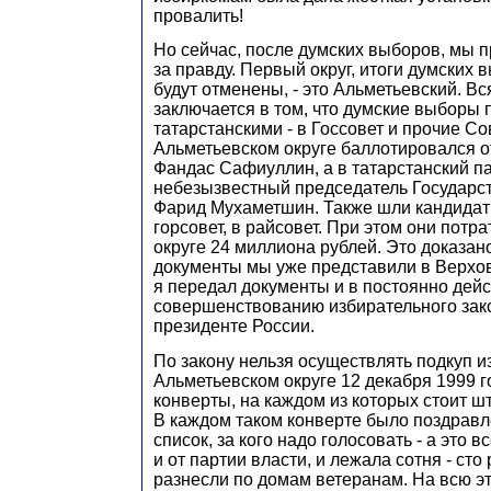
провалить!
Но сейчас, после думских выборов, мы 
за правду. Первый округ, итоги думских 
будут отменены, - это Альметьевский. Вс
заключается в том, что думские выборы 
татарстанскими - в Госсовет и прочие Со
Альметьевском округе баллотировался о
Фандас Сафиуллин, а в татарстанский п
небезызвестный председатель Государс
Фарид Мухаметшин. Также шли кандидаты
горсовет, в райсовет. При этом они потр
округе 24 миллиона рублей. Это доказан
документы мы уже представили в Верхов
я передал документы и в постоянно дей
совершенствованию избирательного зак
президенте России.
По закону нельзя осуществлять подкуп и
Альметьевском округе 12 декабря 1999 
конверты, на каждом из которых стоит 
В каждом таком конверте было поздравл
список, за кого надо голосовать - а это 
и от партии власти, и лежала сотня - сто
разнесли по домам ветеранам. На всю э