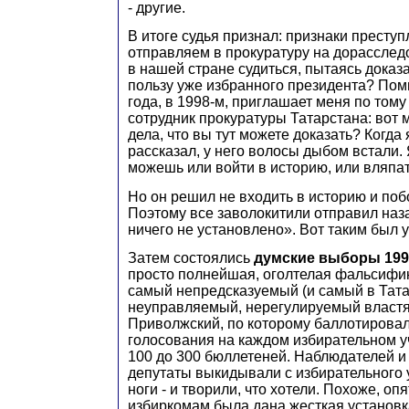
- другие.
В итоге судья признал: признаки престу
отправляем в прокуратуру на дорасследо
в нашей стране судиться, пытаясь дока
пользу уже избранного президента? Пом
года, в 1998-м, приглашает меня по том
сотрудник прокуратуры Татарстана: вот
дела, что вы тут можете доказать? Когда 
рассказал, у него волосы дыбом встали.
можешь или войти в историю, или вляпа
Но он решил не входить в историю и поб
Поэтому все заволокитили отправил наз
ничего не установлено». Вот таким был у
Затем состоялись
думские выборы 199
просто полнейшая, оголтелая фальсифик
самый непредсказуемый (и самый в Тат
неуправляемый, нерегулируемый властям
Приволжский, по которому баллотировалс
голосования на каждом избирательном у
100 до 300 бюллетеней. Наблюдателей и
депутаты выкидывали с избирательного у
ноги - и творили, что хотели. Похоже, оп
избиркомам была дана жесткая установк