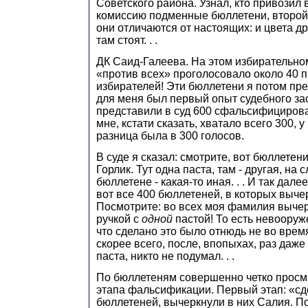
Советского района. Узнал, кто привозил
комиссию подменные бюллетени, второй
они отличаются от настоящих: и цвета др
там стоят. . .
ДК Саид-Галеева. На этом избирательно
«против всех» проголосовало около 40 
избирателей! Эти бюллетени я потом пре
для меня был первый опыт судебного за
представили в суд 600 сфальсифициров
мне, кстати сказать, хватало всего 300, у
разница была в 300 голосов.
В суде я сказал: смотрите, вот бюллетени
Горлик. Тут одна паста, там - другая, на
бюллетене - какая-то иная. . . И так дале
вот все 400 бюллетеней, в которых выче
Посмотрите: во всех моя фамилия выче
ручкой с
одной
пастой! То есть невооруж
что сделано это было отнюдь не во врем
скорее всего, после, впопыхах, раз даже 
паста, никто не подумал. . .
По бюллетеням совершенно четко просм
этапа фальсификации. Первый этап: «сд
бюллетеней, вычеркнули в них Салия. По