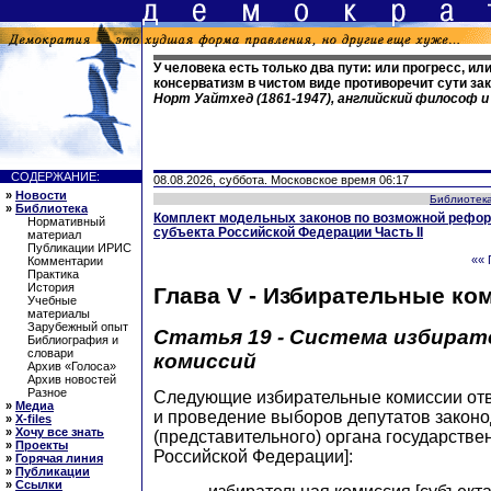
У человека есть только два пути: или прогресс, ил
консерватизм в чистом виде противоречит сути за
Норт Уайтхед (1861-1947), английский философ 
СОДЕРЖАНИЕ:
08.08.2026, суббота. Московское время 06:17
»
Новости
Библиотек
»
Библиотека
Комплект модельных законов по возможной рефор
Нормативный
субъекта Российской Федерации Часть II
материал
Публикации ИРИС
«« 
Комментарии
Практика
История
Глава V - Избирательные ко
Учебные
материалы
Зарубежный опыт
Статья 19 - Система избира
Библиография и
словари
комиссий
Архив «Голоса»
Архив новостей
Разное
Следующие избирательные комиссии отв
»
Медиа
и проведение выборов депутатов законо
»
X-files
»
Хочу все знать
(представительного) органа государстве
»
Проекты
Российской Федерации]:
»
Горячая линия
»
Публикации
»
Ссылки