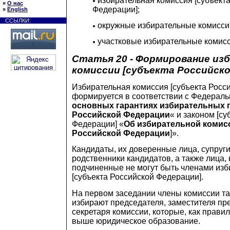
избирательная комиссия [субъект
»
О нас
Федерации];
»
English
ССЫЛКИ:
окружные избирательные комисси
участковые избирательные комисс
Статья 20 - Формирование из
комиссии [субъекта Российско
Избирательная комиссия [субъекта Росс
формируется в соответствии с Федераль
основных гарантиях избирательных 
Российской Федерации
« и законом [с
Федерации] «
Об избирательной комисс
Российской Федерации
]».
Кандидаты, их доверенные лица, супруги
родственники кандидатов, а также лица,
подчиненные не могут быть членами изб
[субъекта Российской Федерации].
На первом заседании члены комиссии т
избирают председателя, заместителя пр
секретаря комиссии, которые, как прави
выше юридическое образование.