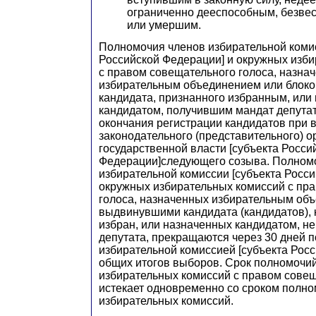
ограниченно дееспособным, безве
или умершим.
Полномочия членов избирательной комис
Российской Федерации] и окружных изб
с правом совещательного голоса, назна
избирательным объединением или блок
кандидата, признанного избранным, или
кандидатом, получившим мандат депута
окончания регистрации кандидатов при 
законодательного (представительного) о
государственной власти [субъекта Росси
Федерации]следующего созыва. Полном
избирательной комиссии [субъекта Росс
окружных избирательных комиссий с пр
голоса, назначенных избирательным объ
выдвинувшими кандидата (кандидатов), 
избран, или назначенных кандидатом, н
депутата, прекращаются через 30 дней 
избирательной комиссией [субъекта Рос
общих итогов выборов. Срок полномочий
избирательных комиссий с правом совещ
истекает одновременно со сроком полно
избирательных комиссий.