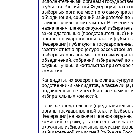
исполнительными органами государстве
[субъекта Российской Федерации] на ос
выборных органов местного самоуправл
объединений, собраний избирателей по 
службы, учебы и жительства. В течение 
назначения членов окружной избиратель
законодательные (представительные) и
органы государственной власти [субъект
Федерации] публикуют в государственны
газетах отчет о процедуре рассмотрени
выборных органов местного самоуправл
объединений, собраний избирателей по м
службы, учебы и жительства при отборе 
комиссии.
Кандидаты, их доверенные лица, супруги
родственники кандидатов, а также лица,
подчиненные не могут быть членами ок
избирательных комиссий.
Если законодательные (представительны
органы государственной власти [субъект
Федерации] не назначат членов окружны
комиссий в сроки, установленные в част
окружные избирательные комиссии фор
избирательной комиссией [субъекта Рос