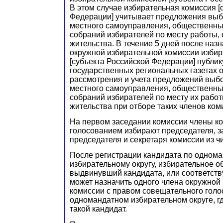
В этом случае избирательная комиссия [
Федерации] учитывает предложения выб
местного самоуправления, общественны
собраний избирателей по месту работы, 
жительства. В течение 5 дней после наз
окружной избирательной комиссии избир
[субъекта Российской Федерации] публик
государственных региональных газетах о
рассмотрения и учета предложений выб
местного самоуправления, общественны
собраний избирателей по месту их работ
жительства при отборе таких членов ком
На первом заседании комиссии члены к
голосованием избирают председателя, з
председателя и секретаря комиссии из ч
После
регистрации кандидата по одном
избирательному округу, избирательное о
выдвинувший кандидата, или соответст
может назначить одного члена окружной
комиссии с правом совещательного голо
одномандатном избирательном округе, г
такой кандидат.