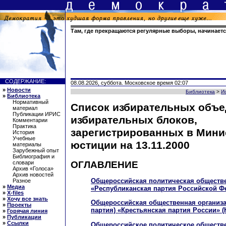
Там, где прекращаются регулярные выборы, начинаетс
СОДЕРЖАНИЕ:
08.08.2026, суббота. Московское время 02:07
»
Новости
Библиотека
>
И
»
Библиотека
Нормативный
Список избирательных объе
материал
Публикации ИРИС
избирательных блоков,
Комментарии
Практика
зарегистрированных в Мини
История
Учебные
юстиции на 13.11.2000
материалы
Зарубежный опыт
Библиография и
ОГЛАВЛЕНИЕ
словари
Архив «Голоса»
Архив новостей
Общероссийская политическая обществе
Разное
»
Медиа
«Республиканская партия Российской Ф
»
X-files
»
Хочу все знать
Общероссийская общественная организа
»
Проекты
партия) «Крестьянская партия России» (
»
Горячая линия
»
Публикации
»
Ссылки
Общероссийское политическое обществ