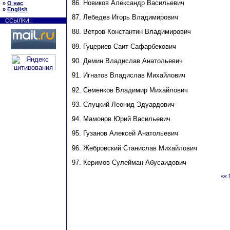
86. Новиков Александр Васильевич
»
О нас
»
English
87. Лебедев Игорь Владимирович
ССЫЛКИ:
88. Ветров Константин Владимирович
89. Гуцериев Саит Сафарбекович
90. Демин Владислав Анатольевич
91. Игнатов Владислав Михайлович
92. Семенков Владимир Михайлович
93. Слуцкий Леонид Эдуардович
94. Мамонов Юрий Васильевич
95. Гузанов Алексей Анатольевич
96. Жебровский Станислав Михайлович
97. Керимов Сулейман Абусаидович
«« 