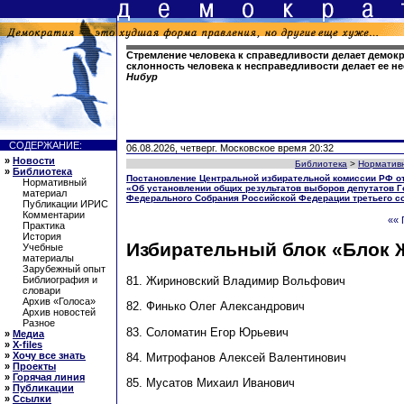
Стремление человека к справедливости делает демок
склонность человека к несправедливости делает ее 
Нибур
СОДЕРЖАНИЕ:
06.08.2026, четверг. Московское время 20:32
»
Новости
Библиотека
>
Норматив
»
Библиотека
Постановление Центральной избирательной комиссии РФ от 
Нормативный
«Об установлении общих результатов выборов депутатов 
материал
Федерального Собрания Российской Федерации третьего с
Публикации ИРИС
Комментарии
«« 
Практика
История
Избирательный блок «Блок 
Учебные
материалы
Зарубежный опыт
81. Жириновский Владимир Вольфович
Библиография и
словари
Архив «Голоса»
82. Финько Олег Александрович
Архив новостей
Разное
83. Соломатин Егор Юрьевич
»
Медиа
»
X-files
»
Хочу все знать
84. Митрофанов Алексей Валентинович
»
Проекты
»
Горячая линия
85. Мусатов Михаил Иванович
»
Публикации
»
Ссылки