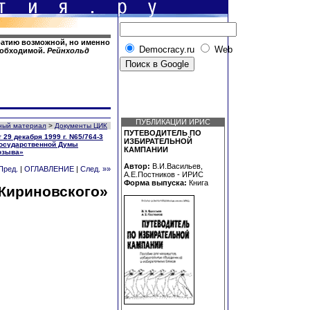
ратию возможной, но именно
Democracy.ru
Web
необходимой.
Рейнхольд
ПУБЛИКАЦИИ ИРИС
ный материал
>
Документы ЦИК
ПУТЕВОДИТЕЛЬ ПО
29 декабря 1999 г. N65/764-3
ИЗБИРАТЕЛЬНОЙ
Государственной Думы
КАМПАНИИ
озыва»
Автор:
В.И.Васильев,
Пред.
|
ОГЛАВЛЕНИЕ
|
След. »»
А.Е.Постников - ИРИС
Форма выпуска:
Книга
Жириновского»