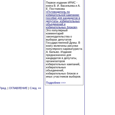
Первое издание ИРИС -
книга В. И. Васильева и А.
Е. Постникова
«Путеводитель по
избирательной кампании:
пособие для кандидатов в
депутаты, избирательных
объединений и
избирательных блоков»
.
Это популярный
комментарий
законодательства о
выборах депутатов
Государственной Думы. В
книгу включены рисунки
популярного карикатуриста
А. Бильжо. Издание
предназначено для
кандидатов в депутаты,
организаторов
избирательных кампаний,
избирательных
объединений,
избирательных блоков и
иных участников выборов.
Подробнее
>>>
Пред.
|
ОГЛАВЛЕНИЕ
|
След. »»