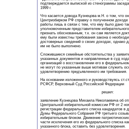
подтверждается выпиской из стенограммы заседа
1999 г.
Что касается довода Кузнецова
м
.Н. о том, что о
Центризбирком РФ справку о полученном доходе 
работы лишь в связи с тем, что ему было дано та
уполномоченным представителем избирательного 
признать обоснованным, т.к. он сам является док
ему были известны требования закона о необход
достоверных сведений о своих доходах, однако д
им не было выполнено.
Сложившиеся семейные обстоятельства у заявит
указанных документов и направленные в суд ход
организаций о восстановлении его в федеральном
не могут по указанным выше мотивам служить ос
удовлетворению предъявленного им требования.
На основании изложенного и руководствуясь
с
т.с
РСФСР, Верховный Суд Российской Федерации
решил:
заявление Кузнецова Михаила Николаевича об от
Центральной избирательной комиссии РФ от 2 ноя
регистрации федерального списка кандидатов в 
Думы Федерального Собрания РФ третьего созыв
избирательным блоком. Движение патриотических
части исключения его из федерального списка ка
указанного блока, оставить без удовлетворения.