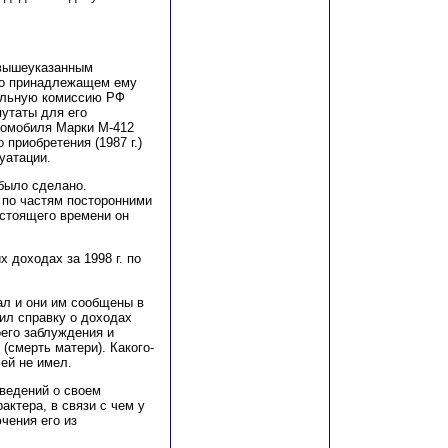
 вышеуказанным
х о принадлежащем ему
ельную комиссию РФ
утаты для его
втомобиля Марки М-412
о приобретения (1987 г.)
уатации.
 было сделано.
 по частям посторонними
астоящего времени он
 доходах за 1998 г. по
ал и они им сообщены в
ил справку о доходах
оего заблуждения и
(смерть матери). Какого-
ей не имел.
сведений о своем
актера, в связи с чем у
чения его из