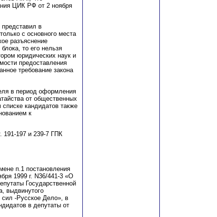
ния ЦИК РФ от 2 ноября
н представил в
только с основного места
кое разъяснение
блока, то его нельзя
тором юридических наук и
имости предоставления
анное требование закона
еля в период оформления
атайства от общественных
 списке кандидатов также
нованием к
т. 191-197 и 239-7
Г
ПК
мене п.1 постановления
бря 1999 г. N36/441-3 «О
депутаты Государственной
а, выдвинутого
 сил -Русское Дело», в
ндидатов в депутаты от