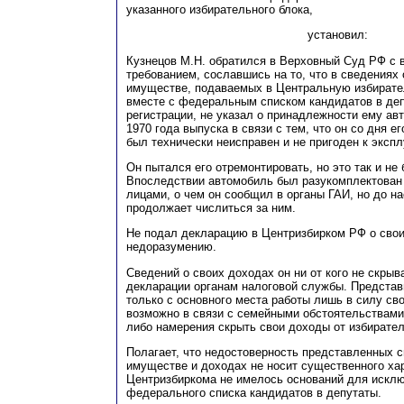
указанного избирательного блока,
установил:
Кузнецов
М
.Н. обратился в Верховный Суд РФ с
требованием, сославшись на то, что в сведения
имуществе, подаваемых в Центральную избират
вместе с федеральным списком кандидатов в деп
регистрации, не указал о принадлежности ему а
1970 года выпуска в связи с тем, что он со дня ег
был технически неисправен и не пригоден к экспл
Он пытался его отремонтировать, но это так и не
Впоследствии автомобиль был разукомплектован
лицами, о чем он сообщил в органы ГАИ, но до н
продолжает числиться за ним.
Не подал декларацию в Центризбирком РФ о своих
недоразумению.
Сведений о своих доходах он ни от кого не скрыв
декларации органам налоговой службы. Представ
только с основного места работы лишь в силу св
возможно в связи с семейными обстоятельствами 
либо намерения скрыть свои доходы от избирател
Полагает, что недостоверность представленных 
имуществе и доходах не носит существенного хар
Центризбиркома не имелось оснований для исклю
федерального списка кандидатов в депутаты.