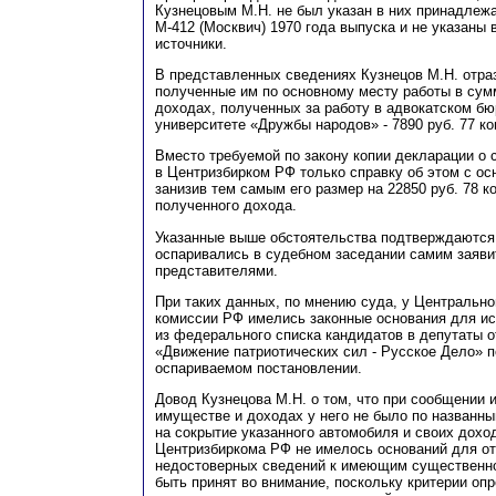
Кузнецовым
М
.Н. не был указан в них принадле
М-412 (Москвич) 1970 года выпуска и не указаны в
источники.
В пре
д
ставленных сведениях Кузнецов М.Н. отра
полученные им по основному месту работы в сумм
доходах, полученных за работу в адвокатском бюр
университете «Дружбы народов» - 7890 руб. 77 ко
Вместо требуемой по закону копии декларации о 
в Центризбирком РФ только справку об этом с ос
занизив тем самым его размер на 22850 руб. 78 ко
полученного дохода.
Указанные выше обстоятельства подтверждаются
оспаривались в судебном заседании самим заяви
представителями.
При таких данных, по мнению суда, у Центрально
комиссии РФ имелись законные основания для и
из федерального списка кандидатов в депутаты о
«Движение патриотических сил - Русское Дело» п
оспариваемом постановлении.
Довод Кузнецова
М
.Н. о том, что при сообщении 
имуществе и доходах у него не было по назван
на сокрытие указанного автомобиля и своих доход
Центризбиркома РФ не имелось оснований для от
недостоверных сведений к имеющим существенно
быть принят во внимание, поскольку критерии оп