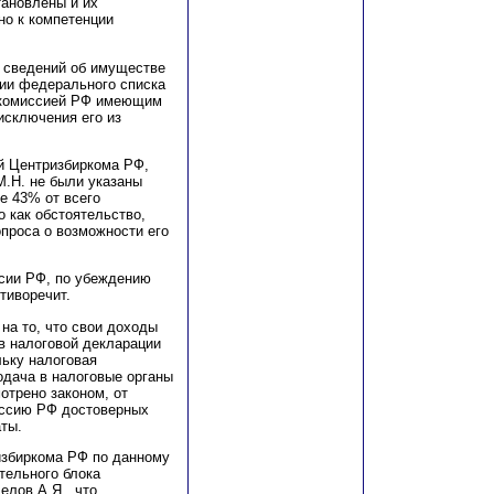
тановлены и их
но к компетенции
 сведений об имуществе
ции федерального списка
к
омиссией РФ имеющим
исключения его из
й Центризбиркома РФ,
М
.Н. не были указаны
ре 43% от всего
о как обстоятельство,
проса о возможности его
сии РФ, по убеждению
тиворечит.
на то, что свои доходы
 в налоговой декларации
льку налоговая
одача в налоговые органы
мотрено законом, от
иссию РФ достоверных
аты.
избиркома РФ по данному
тельного блока
Белов
А
.Я., что