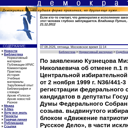
Если кто-то считает, что демократия и исполнение зако
этот человек глубоко заблуждается.
Владимир Путин, 
21.12.2012
СОДЕРЖАНИЕ:
07.08.2026, пятница. Московское время 11:14
»
Новости
Библиотека
>
Нормативный материал
>
Судебна
»
Библиотека
Нормативный
По заявлению Кузнецова Ми
материал
Публикации ИРИС
Николаевича об отмене п.1 
Комментарии
Практика
Центральной избирательной
История
Учебные
от 2 ноября 1999 г. N36/441-3
материалы
Зарубежный опыт
регистрации федерального 
Библиография и
словари
кандидатов в депутаты Госу
Архив «Голоса»
Архив новостей
Думы Федерального Собрани
Разное
»
Медиа
»
X-files
созыва. выдвинутого избир
»
Хочу все знать
»
Проекты
блоком «Движение патриотич
»
Горячая линия
»
Публикации
Русское Дело», в части искл
»
Ссылки