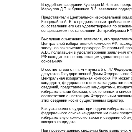
В судебном заседании Кузнецов М.Н. и его пред
Меркулов
Д
.Т. и Кувшинов В.3. заявление подде
Представители Центральной избирательной комис
К
онцедайло А. В. с предъявленным требованием 
об оставлении его без удовлетворения по основа
оспариваемом постановлении Центризбиркома РФ
Выслушав объяснения заявителя, его представит
Центральной избирательной комиссии РФ, иссле
заслушав заключение прокурора Генеральной пр
А.В
., полагавшей в удовлетворении заявления от
РФ находит его не подлежащим удовлетворению
основаниям.
В соответствии с
п
.п.
«г» пункта 6
с
т.47 Федераль
депутатов Государственной Думы Федерального 
Центральная избирательная комиссия РФ может о
кандидата, федерального списка кандидатов в с
сведений, представленных кандидатами, избира
избирательными блоками, о включенных в список
соответствии с настоящим Федеральным законом
этих сведений носит существенный характер.
Как установлено судом, при подаче избирательн
федерального списка кандидатов им были предс
избирательную комиссию также и сведения об им
каждого кандидата.
При проверке данных сведений было выявлено, ч