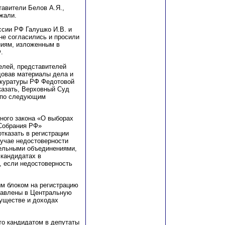
ставители Белов
А
.Я.,
ржали.
сии РФ Галушко И.В. и
не согласились и просили
ниям, изложенным в
.
елей, представителей
довав материалы дела и
окуратуры РФ Федотовой
казать, Верховный Суд
 по следующим
ного закона «О выборах
Собрания РФ»
тказать в регистрации
лучае недостоверности
тельными объединениями,
 кандидатах в
, если недостоверность
ым блоком на регистрацию
тавлены в Центральную
уществе и доходах
то кандидатом в депутаты