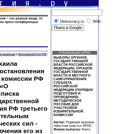
нов – это разные вещи, то
Democracy.ru
Web
на пресс-конференции
ПУБЛИКАЦИИ ИРИС
я практика
>
Верховный Суд РФ
ВЫБОРЫ ОРГАНОВ
ГОСУДАРСТВЕННОЙ
хаила
ВЛАСТИ РОССИЙСКОЙ
ФЕДЕРАЦИИ, ОРГАНОВ
постановления
ГОСУДАРСТВЕННОЙ
ВЛАСТИ И МЕСТНОГО
 комиссии РФ
САМОУПРАВЛЕНИЯ
СУБЪЕКТА
 «О
РОССИЙСКОЙ
ФЕДЕРАЦИИ (ПОРЯДОК
списка
ПОДГОТОВКИ И
ПРОВЕДЕНИЯ):
дарственной
МЕТОДИЧЕСКОЕ
ПОСОБИЕ ДЛЯ
я РФ третьего
УЧАСТКОВОЙ
ИЗБИРАТЕЛЬНОЙ
ательным
КОМИССИИ
еских сил -
Автор:
Редакция журнала
«Местная власть»-ИРИС
Форма выпуска:
Книга
ючения его из