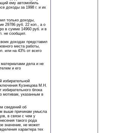
жащий ему автомобиль
се доходы за 1998 г. и их
зил только доходы,
е 29786 руб. 22 коп
., а о
о в сумме 14960 руб. и в
п. не сообщил.
своих доходах представил
новного места работы,
п. или на 43% от всего
 материалами дела и не
телем и его
й избирательной
сключения Кузнецова М.Н.
т избирательного блока
о мотивам, указанным в
им сведений об
ным выше причинам умысла
ов, в связи с чем у
несения такого рода
е значение, не может
ределения характера тех