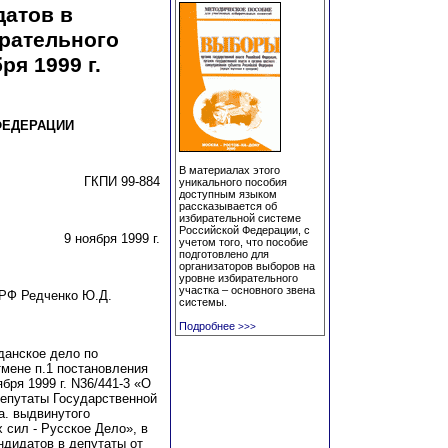
датов в
ирательного
ря 1999 г.
ФЕДЕРАЦИИ
В материалах этого
ГКПИ 99-884
уникального пособия
доступным языком
рассказывается об
избирательной системе
Российской Федерации, с
9 ноября 1999 г.
учетом того, что пособие
подготовлено для
организаторов выборов на
уровне избирательного
участка – основного звена
РФ Редченко Ю.Д.
системы.
Подробнее
>>>
данское дело по
мене п.1 постановления
бря 1999 г. N36/441-3 «О
депутаты Государственной
а. выдвинутого
 сил - Русское Дело», в
ндидатов в депутаты от