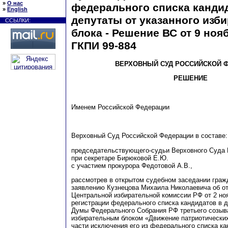
»
О нас
федерального списка канди
»
English
депутаты от указанного изб
ССЫЛКИ:
блока - Решение ВС от 9 нояб
ГКПИ 99-884
ВЕРХОВНЫЙ СУД РОССИЙСКОЙ 
РЕШЕНИЕ
Именем Российской Федерации
Верховный Суд Российской Федерации в составе:
председательствующего-судьи Верховного Суда 
при секретаре Бирюковой Е.Ю.
с участием прокурора Федотовой А.В.,
рассмотрев в открытом судебном заседании граж
заявлению Кузнецова Михаила Николаевича об от
Центральной избирательной комиссии РФ от 2 ноя
регистрации федерального списка кандидатов в 
Думы Федерального Собрания РФ третьего созыв
избирательным блоком «Движение патриотических
части исключения его из федерального списка ка