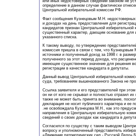
или иных недостоверных сведений законом не ус
определение в данном случае фактически отнесе
Центральной избирательной комиссии РФ.
Факт сообщения Кузнецовым М.Н. недостоверных
и доходах на день предоставления для регистра
кандидатов признан Центральной избирательной
существенный характер, дающим основание для 
указанного списка.
К такому выводу, по утверждению представителе
комиссия пришла в связи с тем, что Кузнецовым
источники и полученный доход за 1998 г. в разме
полученного за этот период дохода, что расценен
имеющее существенное значение для решения во
регистрации в качестве кандидата в депутаты.
Данный вывод Центральной избирательной комис
суда, требованиям вышеназванного Закона не про
Ссылка заявителя и его представителей при этом 
он ни от кого не скрывал и полностью отразил их
также не может быть принята во внимание, поско
декларация не носит публичного характера и ее п
.не освобождала Кузнецова М.Н
., как это предус
направления в Центральную избирательную ком
сведений о своих доходах как кандидата в депут
Согласился по существу с таким выводом Центр
вопросу и уполномоченный представитель избира
«Движение патриотических сил - Русской Дело» 