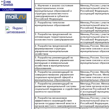
»
О нас
»
English
1. Изучение и анализ состояния
Миннац России с участ
территориальных основ
исполнительной власти
ССЫЛКИ:
муниципальных образований и
Российской Федерации,
структуры органов местного
ассоциаций муниципал
самоуправления в субъектах
Российской Федерации
2. Разработка типологии
Миннац России с участ
муниципальных образований
исполнительной власти
Российской Федерации,
ассоциаций муниципал
3. Разработка предложений по
Миннац России с участ
оптимизации территориальных
исполнительной власти
основ местного самоуправления
Российской Федерации,
ассоциаций муниципал
4. Разработка предложений по
Миннац России, Минэко
формированию структуры
участием союзов и асс
управления муниципальным
муниципальных образо
хозяйством
5. Разработка рекомендаций по
Миннац России, Госстро
совершенствованию управления
участием союзов и асс
жилищным и коммунальным
муниципальных образо
хозяйством в муниципальных
образованиях
6. Разработка рекомендаций по
Миннац России, Минобр
совершенствованию управления
Минздрав России, Минк
социально-культурной сферой в
участием союзов и асс
муниципальных образованиях
муниципальных образо
7. Разработка рекомендаций по
Минтруд России, Минна
развитию муниципальной системы
участием органов испо
социальной поддержки и содействия
субъектов Российской 
занятости населения
и ассоциаций муниципа
образований
8. Разработка механизмов
Миннац России с участ
эффективного взаимодействия
исполнительной власти
органов государственной власти и
Российской Федерации,
органов местного самоуправления
ассоциаций муниципал