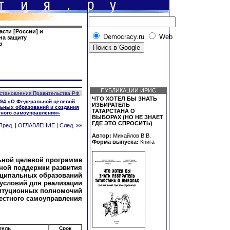
сти [России] и
Democracy.ru
Web
на защиту
в
ПУБЛИКАЦИИ ИРИС
становления Правительства РФ
ЧТО ХОТЕЛ БЫ ЗНАТЬ
1394 «О Федеральной целевой
ИЗБИРАТЕЛЬ
ьных образований и создания
ТАТАРСТАНА О
тного самоуправления»
ВЫБОРАХ (НО НЕ ЗНАЕТ
ГДЕ ЭТО СПРОСИТЬ)
Пред.
|
ОГЛАВЛЕНИЕ
|
След. »»
Автор:
Михайлов В.В.
Форма выпуска:
Книга
ьной целевой программе
ной поддержки развития
ципальных образований
 условий для реализации
итуционных полномочий
естного самоуправления
тель
Срок