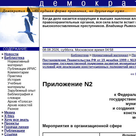
Когда дело касается коррупции в высших эшелонах вла
правоохранительных органов, вся сила власти встает 
высокопоставленных преступников.
Владимир Рыжко
СОДЕРЖАНИЕ:
08.08.2026, суббота. Московское время 04:58
»
Новости
Библиотека
>
Нормативный материал
>
По
»
Библиотека
Постановление Правительства РФ от 15 декабря 1999 г. N
Нормативный
программе государственной поддержки развития муниципал
материал
условий для реализации конституционных полномочий мес
Публикации ИРИС
Комментарии
«« 
Практика
История
Приложение N2
Учебные
материалы
Зарубежный опыт
к Федерал
Библиография и
словари
государствен
Архив «Голоса»
муни
Архив новостей
и создания
Разное
конст
»
Медиа
»
X-files
м
»
Хочу все знать
»
Проекты
Мероприятия в организационной сфере
»
Горячая линия
»
Публикации
»
Ссылки
Исполни