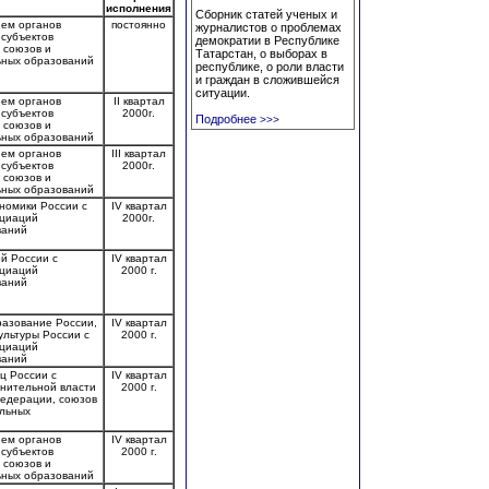
исполнения
Сборник статей ученых и
ием органов
постоянно
журналистов о проблемах
 субъектов
демократии в Республике
 союзов и
Татарстан, о выборах в
ьных образований
республике, о роли власти
и граждан в сложившейся
ситуации.
ием органов
II квартал
 субъектов
2000г.
Подробнее
>>>
 союзов и
ьных образований
ием органов
III квартал
 субъектов
2000г.
 союзов и
ьных образований
номики России с
IV квартал
оциаций
2000г.
ваний
й России с
IV квартал
оциаций
2000 г.
ваний
азование России,
IV квартал
ультуры России с
2000 г.
оциаций
ваний
ц России с
IV квартал
лнительной власти
2000 г.
Федерации, союзов
льных
ием органов
IV квартал
 субъектов
2000 г.
 союзов и
ьных образований