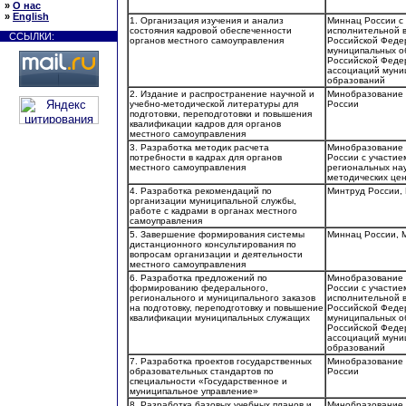
»
О нас
»
English
1. Организация изучения и анализ
Миннац России с 
состояния кадровой обеспеченности
исполнительной в
ССЫЛКИ:
органов местного самоуправления
Российской Феде
муниципальных о
Российской Феде
ассоциаций муни
образований
2. Издание и распространение научной и
Минобразование 
учебно-методической литературы для
России
подготовки, переподготовки и повышения
квалификации кадров для органов
местного самоуправления
3. Разработка методик расчета
Минобразование 
потребности в кадрах для органов
России с участи
местного самоуправления
региональных на
методических це
4. Разработка рекомендаций по
Минтруд России,
организации муниципальной службы,
работе с кадрами в органах местного
самоуправления
5. Завершение формирования системы
Миннац России, 
дистанционного консультирования по
вопросам организации и деятельности
местного самоуправления
6. Разработка предложений по
Минобразование 
формированию федерального,
России с участие
регионального и муниципального заказов
исполнительной в
на подготовку, переподготовку и повышение
Российской Феде
квалификации муниципальных служащих
муниципальных о
Российской Феде
ассоциаций муни
образований
7. Разработка проектов государственных
Минобразование 
образовательных стандартов по
России
специальности «Государственное и
муниципальное управление»
8. Разработка базовых учебных планов и
Минобразование 