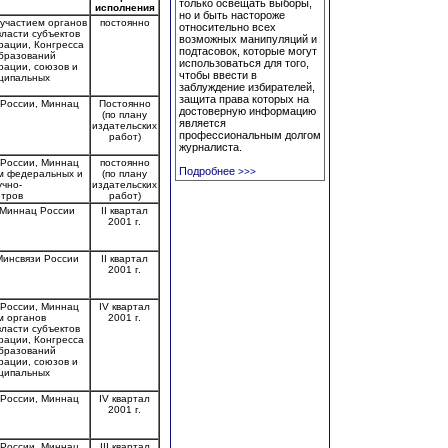
только освещать выборы,
исполнения
но и быть настороже
участием органов
постоянно
относительно всех
ласти субъектов
возможных манипуляций и
рации, Конгресса
подтасовок, которые могут
бразований
использоваться для того,
рации, союзов и
чтобы ввести в
ципальных
заблуждение избирателей,
защита права которых на
России, Миннац
Постоянно
достоверную информацию
(по плану
является
издательских
профессиональным долгом
работ)
журналиста.
России, Миннац
постоянно
Подробнее
>>>
ем федеральных и
(по плану
учно-
издательских
нтров
работ)
 Миннац России
II квартал
2001 г.
Минсвязи России
II квартал
2001 г.
России, Миннац
IV квартал
м органов
2001 г.
ласти субъектов
рации, Конгресса
бразований
рации, союзов и
ципальных
России, Миннац
IV квартал
2001 г.
России, Миннац
III квартал