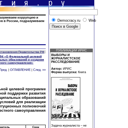
разумеваем коррупцию и
Democracy.ru
Web
ю в России, подразумеваем
ПУБЛИКАЦИИ ИРИС
становления Правительства РФ
ВЫБОРЫ И
1394 «О Федеральной целевой
ЖУРНАЛИСТСКОЕ
ьных образований и создания
РАССЛЕДОВАНИЕ
тного самоуправления»
Автор:
ИРИС
Пред.
|
ОГЛАВЛЕНИЕ
|
След. »»
Форма выпуска:
Книга
ьной целевой программе
ной поддержки развития
ципальных образований
 условий для реализации
итуционных полномочий
естного самоуправления
Задача журналиста – не
нитель
Срок