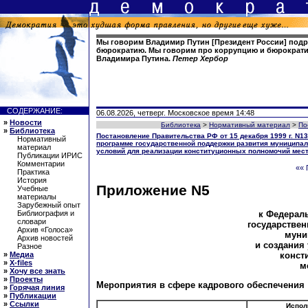
Мы говорим Владимир Путин [Президент России] под
бюрократию. Мы говорим про коррупцию и бюрократи
Владимира Путина.
Петер Хербор
СОДЕРЖАНИЕ:
06.08.2026, четверг. Московское время 14:48
»
Новости
Библиотека
>
Нормативный материал
>
По
»
Библиотека
Постановление Правительства РФ от 15 декабря 1999 г. N
Нормативный
программе государственной поддержки развития муниципал
материал
условий для реализации конституционных полномочий мес
Публикации ИРИС
Комментарии
«« 
Практика
История
Приложение N5
Учебные
материалы
Зарубежный опыт
к Федерал
Библиография и
словари
государствен
Архив «Голоса»
муни
Архив новостей
и создания
Разное
конст
»
Медиа
»
X-files
м
»
Хочу все знать
»
Проекты
Мероприятия в сфере кадрового обеспечения
»
Горячая линия
»
Публикации
»
Ссылки
Испол