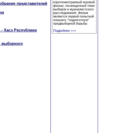
короткометражный игровой
Собрания представителей
фильм, посвященный теме
выборов и журналистского
на
расследования. Фильм
является первой попыткой
показать “подноготную”
предвыборной борьбы
 - Хасэ Республики
Подробнее
>>>
и выборного