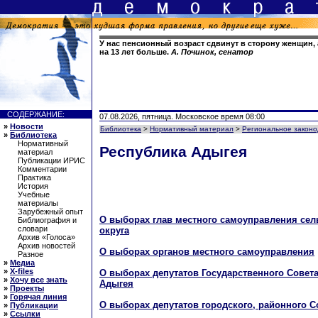
У нас пенсионный возраст сдвинут в сторону женщин, 
на 13 лет больше.
А. Починок, сенатор
СОДЕРЖАНИЕ:
07.08.2026, пятница. Московское время 08:00
»
Новости
Библиотека
>
Нормативный материал
>
Региональное законо
»
Библиотека
Нормативный
Республика Адыгея
материал
Публикации ИРИС
Комментарии
Практика
История
Учебные
материалы
Зарубежный опыт
О выборах глав местного самоуправления сел
Библиография и
словари
округа
Архив «Голоса»
Архив новостей
О выборах органов местного самоуправления
Разное
»
Медиа
»
X-files
О выборах депутатов Государственного Совета
»
Хочу все знать
Адыгея
»
Проекты
»
Горячая линия
О выборах депутатов городского, районного 
»
Публикации
»
Ссылки