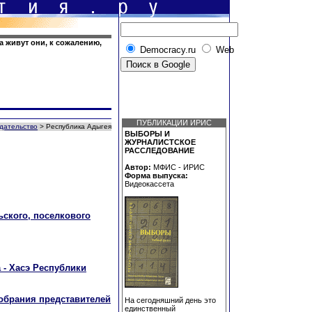
а живут они, к сожалению,
Democracy.ru
Web
ПУБЛИКАЦИИ ИРИС
дательство
> Республика Адыгея
ВЫБОРЫ И
ЖУРНАЛИСТСКОЕ
РАССЛЕДОВАНИЕ
Автор:
МФИС - ИРИС
Форма выпуска:
Видеокассета
ьского, поселкового
 - Хасэ Республики
Собрания представителей
На сегодняшний день это
единственный