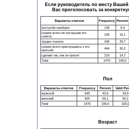
Если руководитель по месту Вашей
Вас проголосовать за конкретную
Варианты ответов
Frequency
Percent
поступлю наоборот
138
9,4
скорее всего не послушаю его
236
16,1
совета
трудно сказать
436
29,7
скорее всего прислушаюсь к его
444
30,2
просьбе
сделаю так, как он просит
216
14,7
Total
1470
100,0
Пол
Варианты ответов
Frequency
Percent
Valid Pe
мужской
645
43,9
43,9
женский
825
56,1
56,1
Total
1470
100,0
100,
Возраст