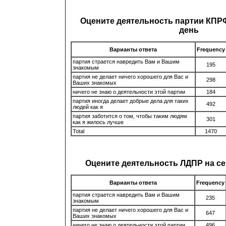
Оцените деятельность партии КПР
день
Варианты ответа
Frequency
партия страется навредить Вам и Вашим
195
знакомым
партия не делает ничего хорошего для Вас и
298
Ваших знакомых
ничего не знаю о деятельности этой партии
184
партия иногда делает добрые дела для таких
492
людей как я
партия заботится о том, чтобы таким людям
301
как я жилось лучше
Total
1470
Оцените деятельность ЛДПР на с
Варианты ответа
Frequency
партия страется навредить Вам и Вашим
235
знакомым
партия не делает ничего хорошего для Вас и
647
Ваших знакомых
ничего не знаю о деятельности этой партии
496