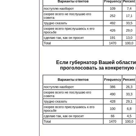
Варианты ответов
Frequency
Percent
поступлю наоборот
109
7,4
скорее всего не послушаю его
252
17,1
совета
трудно сказать
492
33,5
скорее всего прислушаюсь к его
426
29,0
просьбе
сделаю так, как он просит
191
13,0
Total
1470
100,0
Если губернатор Вашей области
проголосовать за конкретную п
Варианты ответов
Frequency
Percent
поступлю наоборот
386
26,3
скорее всего не послушаю его
490
33,3
совета
трудно сказать
428
29,1
скорее всего прислушаюсь к его
100
6,8
просьбе
сделаю так, как он просит
66
4,5
Total
1470
100,0