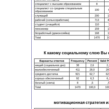
специалист с высшим образованием
8
специалист со средним специальным
100
образованием
служащий
200
1
рабочий (сельхозработник)
713
4
студент (учащийся)
110
пенсионер
159
1
безработный (домохозяйка)
168
1
Total
1470
1
К какому социальному слою Вы 
Варианты ответов
Frequency
Percent
Valid P
нищий (социальное дно)
38
2,6
2,
малообеспеченный
411
28,0
28
среднего достатка
921
62,7
62
хорошо обеспеченный
92
6,3
6,
богатый (элита)
8
,5
,
Total
1470
100,0
100
мотивационная стратегия и