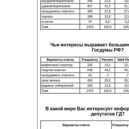
неудовлетворительно
346
23,5
23,
удовлетворительно
457
31,1
31,
затрудняюсь ответить
405
27,6
27,
хорошо
188
12,8
12,
отлично
74
5,0
5,
Total
1470
100,0
100
Чьи интересы выражает большин
Госдумы РФ?
Варианты ответа
Frequency
Percent
Valid P
мафиозных структур
192
13,1
13,
«партии власти»
648
44,1
44,
затрудняюсь ответить
10
,7
,7
свои личные
430
29,3
29,
рядовых избирателей
190
12,9
12,
Total
1470
100,0
100
В какой мере Вас интересует инфо
депутатов ГД?
Варианты ответа
Frequency