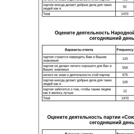
партия иногда делает добрые дела для таких
92
людей как я
Total
1470
Оцените деятельность Народной
сегодняшний ден
Варианты ответа
Frequency
партия страется навредить Вам и Вашим
120
знакомым
партия не делает ничего хорошего для Вас и
558
Ваших знакомых
ничего не знаю о деятельности этой партии
675
партия иногда делает добрые дела для таких
105
людей как я
партия заботится о том, чтобы таким людям
12
как я жилось лучше
Total
1470
Оцените деятельность партии «Сою
сегодняшний ден