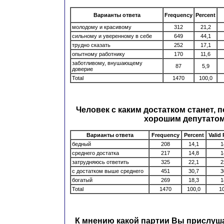
Варианты ответа
Frequency
Percent
молодому и красивому
312
21,2
сильному и уверенному в себе
649
44,1
трудно сказать
252
17,1
опытному работнику
170
11,6
заботливому, внушающему
87
5,9
доверие
Total
1470
100,0
Человек с каким достатком станет, 
хорошим депутато
Варианты ответа
Frequency
Percent
Valid
бедный
208
14,1
1
среднего достатка
217
14,8
1
затрудняюсь ответить
325
22,1
2
с достатком выше среднего
451
30,7
3
богатый
269
18,3
1
Total
1470
100,0
1
К мнению какой партии Вы прислуш