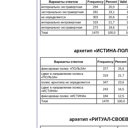
Варианты ответов
Frequency
Percent
Valid
интернально-экстравертная
294
20,0
2
экстернально-экстравертная
281
19,1
1
не определяется
303
20,6
2
интернально-интровертная
319
21,7
2
интернально-экстравертная
273
18,6
1
Total
1470
100,0
1
архетип «ИСТИНА-ПО
Варианты ответов
Frequency
Percent
фиксирован полюс «ПОЛЬЗА»
377
25,6
сдвиг в направлении полюса
319
21,7
«ПОЛЬЗА»
полюс архетипа не определяется
347
23,6
сдвиг в направлении полюса
243
16,5
«ИСТИНА»
фиксирован полюс «ИСТИНА»
184
12,5
Total
1470
100,0
архетип «РИТУАЛ-СВОЕ