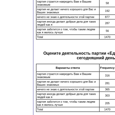
партия страется навредить Вам и Вашим
58
знакомым
партия не делает ничего хорошего для Вас и
192
Ваших знакомых
ничего не знаю о деятельности этой партии
877
партия иногда делает добрые дела для таких
287
людей как я
партия заботится о том, чтобы таким людям
56
как я жилось лучше
Total
1470
Оцените деятельность партии «Ед
сегодняшний ден
Варианты ответа
Frequency
партия страется навредить Вам и Вашим
316
знакомым
партия не делает ничего хорошего для Вас и
281
Ваших знакомых
ничего не знаю о деятельности этой партии
365
партия иногда делает добрые дела для таких
303
людей как я
партия заботится о том, чтобы таким людям
205
как я жилось лучше
Total
1470