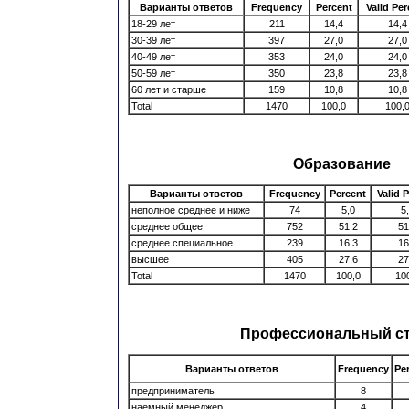
Варианты ответов
Frequency
Percent
Valid Pe
18-29 лет
211
14,4
14,4
30-39 лет
397
27,0
27,0
40-49 лет
353
24,0
24,0
50-59 лет
350
23,8
23,8
60 лет и старше
159
10,8
10,8
Total
1470
100,0
100,
Образование
Варианты ответов
Frequency
Percent
Valid 
неполное среднее и ниже
74
5,0
5
среднее общее
752
51,2
51
среднее специальное
239
16,3
16
высшее
405
27,6
27
Total
1470
100,0
10
Профессиональный ст
Варианты ответов
Frequency
Pe
предприниматель
8
наемный менеджер
4