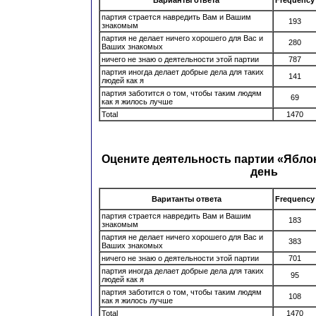
Варианты ответа
Frequency
партия страется навредить Вам и Вашим
193
знакомым
партия не делает ничего хорошего для Вас и
280
Ваших знакомых
ничего не знаю о деятельности этой партии
787
партия иногда делает добрые дела для таких
141
людей как я
партия заботится о том, чтобы таким людям
69
как я жилось лучше
Total
1470
Оцените деятельность партии «Ябло
день
Ваританты ответа
Frequency
партия страется навредить Вам и Вашим
183
знакомым
партия не делает ничего хорошего для Вас и
383
Ваших знакомых
ничего не знаю о деятельности этой партии
701
партия иногда делает добрые дела для таких
95
людей как я
партия заботится о том, чтобы таким людям
108
как я жилось лучше
Total
1470