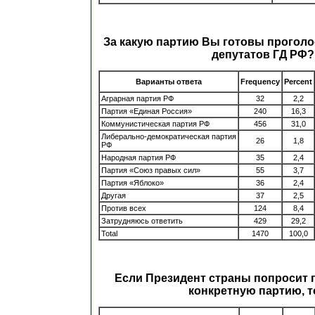
За какую партию Вы готовы проголо
депутатов ГД РФ?
Варианты ответа
Frequency
Percent
Аграрная партия РФ
32
2,2
Партия «Единая Россия»
240
16,3
Коммунистическая партия РФ
456
31,0
Либерально-демократическая партия
26
1,8
РФ
Народная партия РФ
35
2,4
Партия «Союз правых сил»
55
3,7
Партия «Яблоко»
36
2,4
Другая
37
2,5
Против всех
124
8,4
Затрудняюсь ответить
429
29,2
Total
1470
100,0
Если Президент страны попросит 
конкретную партию, то 