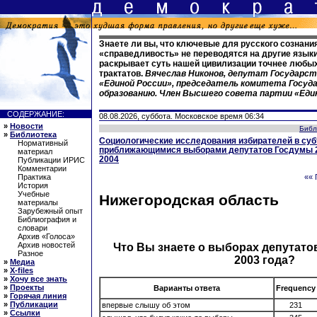
Знаете ли вы, что ключевые для русского сознани
«справедливость» не переводятся на другие языки
раскрывает суть нашей цивилизации точнее любы
трактатов.
Вячеслав Никонов, депутат Государст
«Единой России», председатель комитета Госуд
образованию. Член Высшего совета партии «Еди
СОДЕРЖАНИЕ:
08.08.2026, суббота. Московское время 06:34
»
Новости
Библ
»
Библиотека
Социологические исследования избирателей в суб
Нормативный
приближающимися выборами депутатов Госдумы 2
материал
2004
Публикации ИРИС
Комментарии
Практика
«« 
История
Учебные
Нижегородская область
материалы
Зарубежный опыт
Библиография и
словари
Архив «Голоса»
Архив новостей
Что Вы знаете о выборах депутато
Разное
2003 года?
»
Медиа
»
X-files
»
Хочу все знать
»
Проекты
Варианты ответа
Frequency
»
Горячая линия
»
Публикации
впервые слышу об этом
231
»
Ссылки