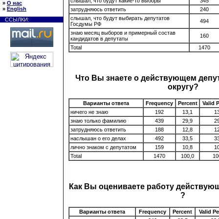
слышал, что будут какие-то выборы
345
»
О нас
»
English
затрудняюсь ответить
240
слышал, что будут выбирать депутатов
ССЫЛКИ:
494
Госдумы РФ
знаю месяц выборов и примерный состав
160
кандидатов в депутаты
Total
1470
Что Вы знаете о действующем депу
округу?
Варианты ответа
Frequency
Percent
Valid 
ничего не знаю
192
13,1
13
знаю только фамилию
439
29,9
29
затрудняюсь ответить
188
12,8
12
наслышан о его делах
492
33,5
33
лично знаком с депутатом
159
10,8
10
Total
1470
100,0
10
Как Вы оцениваете работу действующ
?
Варианты ответа
Frequency
Percent
Valid P