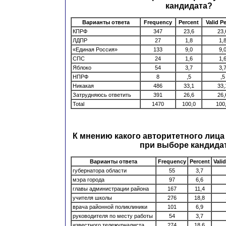
кандидата?
Варианты ответа
Frequency
Percent
Valid P
КПРФ
347
23,6
23,
ЛДПР
27
1,8
1,
«Единая Россия»
133
9,0
9,
СПС
24
1,6
1,
Яблоко
54
3,7
3,
НПРФ
8
,5
,5
Никакая
486
33,1
33,
Затрудняюсь ответить
391
26,6
26,
Total
1470
100,0
100
К мнению какого авторитетного лиц
при выборе кандида
Варианты ответа
Frequency
Percent
Vali
губернатора области
55
3,7
мэра города
97
6,6
главы администрации района
167
11,4
учителя школы
276
18,8
врача районной поликлиники
101
6,9
руководителя по месту работы
54
3,7
известного тележурналиста
274
18,6