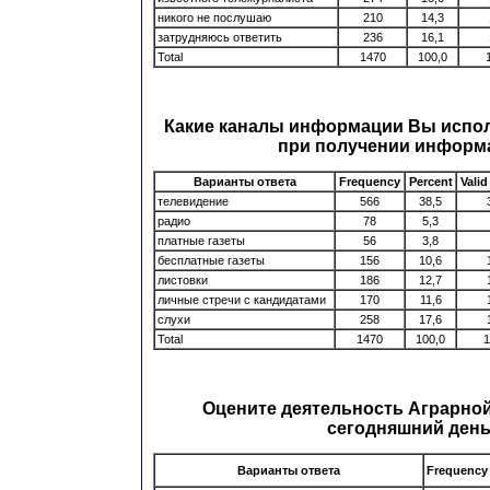
никого не послушаю
210
14,3
затрудняюсь ответить
236
16,1
Total
1470
100,0
Какие каналы информации Вы испол
при получении информ
Варианты ответа
Frequency
Percent
Valid
телевидение
566
38,5
радио
78
5,3
платные газеты
56
3,8
бесплатные газеты
156
10,6
листовки
186
12,7
личные стречи с кандидатами
170
11,6
слухи
258
17,6
Total
1470
100,0
1
Оцените деятельность Аграрной
сегодняшний ден
Варианты ответа
Frequency