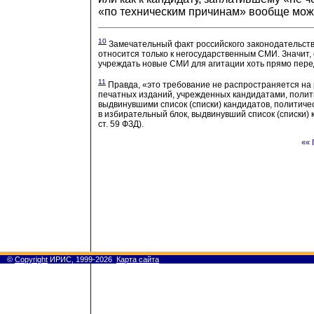
«по техническим причинам» вообще може
10
Замечательный факт российского законодательств
относится только к негосударственным СМИ. Значит, 
учреждать новые СМИ для агитации хоть прямо пере
11
Правда, «это требование не распространяется на
печатных изданий, учрежденных кандидатами, полит
выдвинувшими список (списки) кандидатов, политич
в избирательный блок, выдвинувший список (списки) к
ст. 59 ФЗД).
«« 
©
Copyright
ИРИС, 1999-2026
Карта сайта