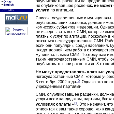
опубликовать расценки на предоставлени
»
О нас
»
English
не опубликовавшее расценок,
не может
услуги
по агитации.
ССЫЛКИ:
Список государственных и муниципальн
опубликовавших расценки, должен иметь
комиссиях субъектов Федерации. Однако
не исчерпывать всех СМИ, которые имею
платных услуг по агитации, поскольку в 
оказаться негосударственные СМИ. Рабо
если они популярны среди населения, б
плодотворной, чем работа с государств
муниципальными СМИ. Поэтому вам име
таким негосударственным СМИ, чтобы о
опубликовать свои расценки до 3-го октя
Не могут предоставлять платные усл
негосударственные СМИ, которые учреж
10
3 сентября 2002 года
. Однако это не о
учрежденным партиями.
СМИ, опубликовавшее расценки, должна
услуги всем кандидатам, партиям, блок
11
условиях оплаты»
. Это не значит, чт
относится к вам также хорошо, как к кан
или как к кандидату, заплатившему «не ч