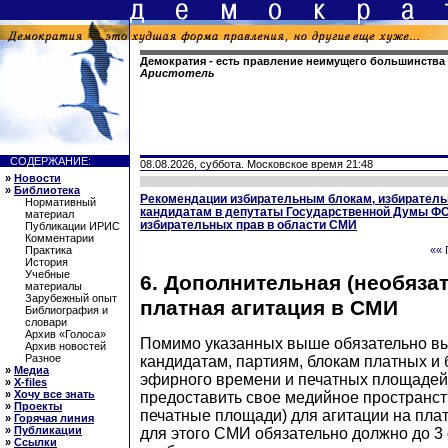
Демократия - есть правление неимущего большинства 
Аристотель
СОДЕРЖАНИЕ:
08.08.2026, суббота. Московское время 21:48
»
Новости
»
Библиотека
Рекомендации избирательным блокам, избирател
Нормативный
кандидатам в депутаты Государственной Думы Ф
материал
избирательных прав в области СМИ
Публикации ИРИС
Комментарии
Практика
«« 
История
Учебные
6. Дополнительная (необяза
материалы
Зарубежный опыт
платная агитация в СМИ
Библиография и
словари
Архив «Голоса»
Помимо указанных выше обязательно в
Архив новостей
Разное
кандидатам, партиям, блокам платных и
»
Медиа
эфирного времени и печатных площаде
»
X-files
»
Хочу все знать
предоставить свое медийное пространст
»
Проекты
печатные площади) для агитации на плат
»
Горячая линия
»
Публикации
для этого СМИ обязательно должно до 3 о
»
Ссылки