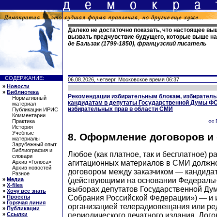
Далеко не достаточно показать, что настоящее вы
вызвать предчувствие будущего, которые выше н
де Бальзак (1799-1850), французский писатель
СОДЕРЖАНИЕ:
06.08.2026, четверг. Московское время 06:37
»
Новости
»
Библиотека
Рекомендации избирательным блокам, избирател
Нормативный
кандидатам в депутаты Государственной Думы Ф
материал
избирательных прав в области СМИ
Публикации ИРИС
Комментарии
Практика
«« 
История
Учебные
8. Оформление договоров и
материалы
Зарубежный опыт
Библиография и
Любое (как платное, так и бесплатное) 
словари
агитационных материалов в СМИ должн
Архив «Голоса»
Архив новостей
договором между заказчиком — кандидат
Разное
(действующими на основании Федеральн
»
Медиа
»
X-files
выборах депутатов Государственной Ду
»
Хочу все знать
Собрания Российской Федерации») — и
»
Проекты
»
Горячая линия
организацией телерадиовещания или ре
»
Публикации
периодического печатного издания. Дого
»
Ссылки