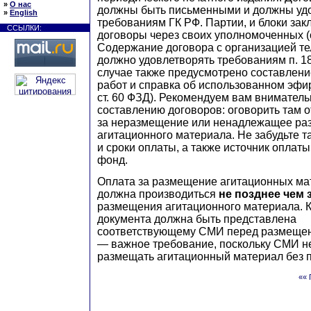
»
О нас
должны быть письменными и должны уд
»
English
требованиям ГК РФ. Партии, и блоки зак
ССЫЛКИ:
договоры через своих уполномоченных (с
Содержание договора с организацией т
должно удовлетворять требованиям п. 18 
случае также предусмотрено составлени
работ и справка об использованном эфир
ст. 60 ФЗД). Рекомендуем вам вниматель
составлению договоров: оговорить там 
за неразмещение или ненадлежащее р
агитационного материала. Не забудьте т
и сроки оплаты, а также источник оплат
фонд.
Оплата за размещение агитационных м
должна производиться
не позднее чем 
размещения агитационного материала. 
документа должна быть представлена
соответствующему СМИ перед размещен
— важное требование, поскольку СМИ н
размещать агитационный материал без 
«« 