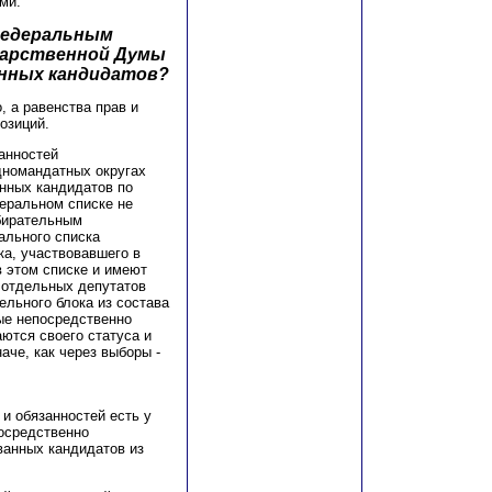
ми.
Федеральным
дарственной Думы
нных кандидатов?
, а равенства прав и
позиций.
занностей
дномандатных округах
анных кандидатов по
еральном списке не
збирательным
ального списка
ка, участвовавшего в
в этом списке и имеют
 отдельных депутатов
ельного блока из состава
ые непосредственно
ются своего статуса и
аче, как через выборы -
и обязанностей есть у
осредственно
ванных кандидатов из