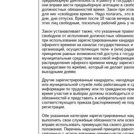
предвыборную деятельность и работу в государс
они вправе вести предвыборную агитацию в своб
должностных обязанностей время. Закон при этом
для них «свободное время». Надо полагать, это 
дни, дни отпуска. Время после 18 часов вечера 
этих лиц свободным, поскольку рабочий день у н
Закон устанавливает также, что указанные прави
свободное от исполнения должностных обязаннос
при использовании зарегистрированными кандида
эфирного времени на каналах государственных 
организаций, осуществляющих теле- и (или) ради
принципом равных возможностей доступа к госуд
муниципальным средствам массовой информации,
распределения эфирного времени между зарегис
кандидатами по жребию, который не делает разл
выходными днями.
Другие зарегистрированные кандидаты, находящи
или муниципальной службе либо работающие в с
информации по трудовому или по гражданско-пра
время участия в выборах должны освободиться 
обязанностей и представить в избирательную ко
соответствующего приказа (распоряжения) не поз
регистрации.
Обе указанные категории зарегистрированных ка
выполнять свои служебные обязанности или осво
вправе использовать преимущества своего должн
положения. Перечень нарушений принципа равного
связанных с использованием преимуществ служе