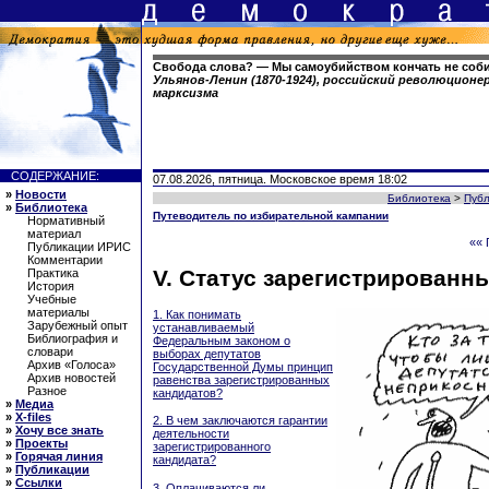
Свобода слова? — Мы самоубийством кончать не соб
Ульянов-Ленин (1870-1924), российский революционе
марксизма
СОДЕРЖАНИЕ:
07.08.2026, пятница. Московское время 18:02
»
Новости
Библиотека
>
Пуб
»
Библиотека
Путеводитель по избирательной кампании
Нормативный
материал
«« 
Публикации ИРИС
Комментарии
V. Статус зарегистрированн
Практика
История
Учебные
материалы
1. Как понимать
Зарубежный опыт
устанавливаемый
Библиография и
Федеральным законом о
словари
выборах депутатов
Архив «Голоса»
Государственной Думы принцип
Архив новостей
равенства зарегистрированных
Разное
кандидатов?
»
Медиа
»
X-files
2. В чем заключаются гарантии
»
Хочу все знать
деятельности
»
Проекты
зарегистрированного
»
Горячая линия
кандидата?
»
Публикации
»
Ссылки
3. Оплачиваются ли