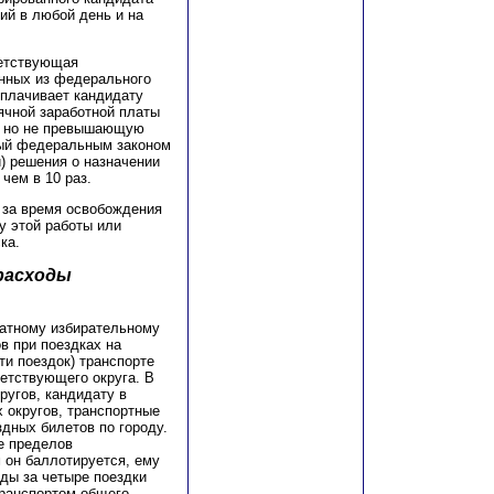
ий в любой день и на
ветствующая
енных из федерального
ыплачивает кандидату
ячной заработной платы
), но не превышающую
ный федеральным законом
) решения о назначении
чем в 10 раз.
 за время освобождения
у этой работы или
ка.
расходы
датному избирательному
в при поездках на
ти поездок) транспорте
етствующего округа. В
ругов, кандидату в
х округов, транспортные
дных билетов по городу.
е пределов
м он баллотируется, ему
ды за четыре поездки
ранспортом общего