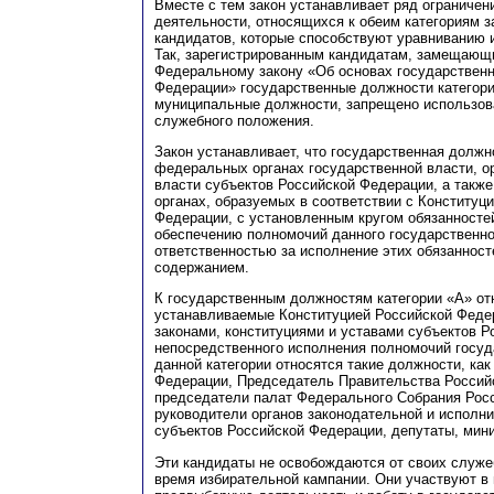
Вместе с тем закон устанавливает ряд ограниче
деятельности, относящихся к обеим категориям 
кандидатов, которые способствуют уравниванию и
Так, зарегистрированным кандидатам, замещающ
Федеральному закону «Об основах государствен
Федерации» государственные должности категори
муниципальные должности, запрещено использов
служебного положения.
Закон устанавливает, что государственная должн
федеральных органах государственной власти, о
власти субъектов Российской Федерации, а также
органах, образуемых в соответствии с Конституц
Федерации, с установленным кругом обязанносте
обеспечению полномочий данного государственно
ответственностью за исполнение этих обязаннос
содержанием.
К государственным должностям категории «А» от
устанавливаемые Конституцией Российской Фед
законами, конституциями и уставами субъектов 
непосредственного исполнения полномочий госуд
данной категории относятся такие должности, ка
Федерации, Председатель Правительства Россий
председатели палат Федерального Собрания Рос
руководители органов законодательной и исполн
субъектов Российской Федерации, депутаты, мини
Эти кандидаты не освобождаются от своих служе
время избирательной кампании. Они участвуют в