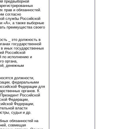
ний предвыборной
зарегистрированных
х прав и обязанностей.
им согласно
ной службы Российской
и «А», а также выборные
ать преимущества своего
ость _ это должность в
рганах государственной
 в иных государственных
ией Российской
й по исполнению и
го органа,
тей, денежным
носятся должности,
ерации, федеральными
Российской Федерации для
арственных органов. К
к Президент Российской
ской Федерации,
сийской Федерации,
ительной власти
стры, судьи и др.
бных обязанностей на
 ней, совмещая