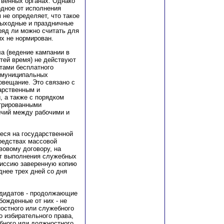
твенных органах. Однако
одное от исполнения
 не определяет, что такое
выходные и праздничные
вряд ли можно считать для
их не нормирован.
ла (ведение кампании в
тей время) не действуют
тами бесплатного
и муниципальных
овещание. Это связано с
арственным и
 а также с порядком
трированными
ичий между рабочими и
еся на государственной
редствах массовой
вовому договору, на
от выполнения служебных
миссию заверенную копию
днее трех дней со дня
ндидатов - продолжающие
божденные от них - не
остного или служебного
 избирательного права,
бного или должностного