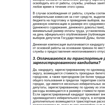
освободить его от работы, службы, учебных занят
любое время в течение этого срока.
В случае освобождения от работы, службы соот
избирательная комиссия за счет средств, выдел
бюджета на подготовку и проведение выборов, в
денежную компенсацию в размере его среднемес
(денежного содержания, денежного довольствия
минимальный размер оплаты труда, установлен
на день официального опубликования (публикации
выборов депутатов Государственной Думы, более 
Денежная компенсация выплачивается кандидату
от основной работы на основании приказа по мест
службы о предоставления неоплачиваемого отпус
3. Оплачиваются ли транспортные 
зарегистрированного кандидата?
Да, кандидату, зарегистрированному по одноман
округу, возмещается стоимость проездных билето
городском, а также пригородном (не более тридца
общего пользования в пределах территории соотв
городах, где имеется несколько избирательных ок
депутаты, зарегистрированному по одному из эти
расходы возмещаются в размере стоимости проез
Если зарегистрированный кандидат проживает вн
одномандатного избирательного округа, в которо
дополнительно возмещаются транспортные расхо
железнодорожным, водным или автомобильным т