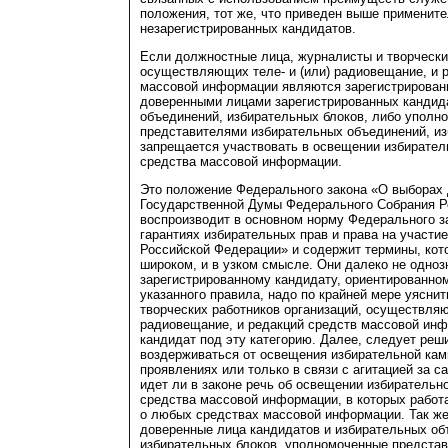
положения, тот же, что приведен выше примените
незарегистрированных кандидатов.
Если должностные лица, журналисты и творческие
осуществляющих теле- и (или) радиовещание, и 
массовой информации являются зарегистрирован
доверенными лицами зарегистрированных кандид
объединений, избирательных блоков, либо упол
представителями избирательных объединений, из
запрещается участвовать в освещении избирател
средства массовой информации.
Это положение Федерального закона «О выборах 
Государственной Думы Федерального Собрания Р
воспроизводит в основном норму Федерального з
гарантиях избирательных прав и права на участи
Российской Федерации» и содержит термины, кот
широком, и в узком смысле. Они далеко не одноз
зарегистрированному кандидату, ориентированно
указанного правила, надо по крайней мере уяснит
творческих работников организаций, осуществляю
радиовещание, и редакций средств массовой инф
кандидат под эту категорию. Далее, следует реш
воздерживаться от освещения избирательной кам
проявлениях или только в связи с агитацией за са
идет ли в законе речь об освещении избирательн
средства массовой информации, в которых работ
о любых средствах массовой информации. Так ж
доверенные лица кандидатов и избирательных об
избирательных блоков, уполномоченные представ