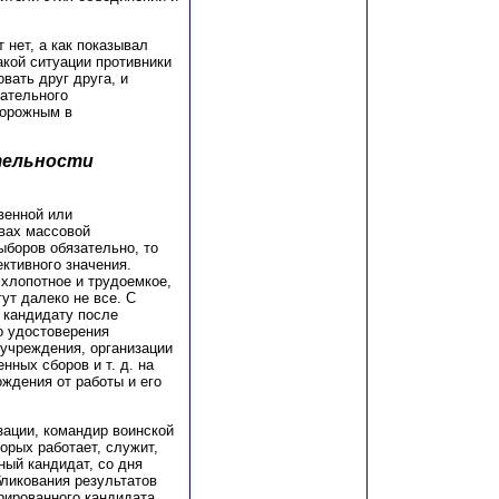
 нет, а как показывал
акой ситуации противники
ать друг друга, и
рательного
торожным в
тельности
венной или
вах массовой
ыборов обязательно, то
ективного значения.
 хлопотное и трудоемкое,
ут далеко не все. С
 кандидату после
о удостоверения
 учреждения, организации
нных сборов и т. д. на
ждения от работы и его
зации, командир воинской
торых работает, служит,
ный кандидат, со дня
бликования результатов
рированного кандидата