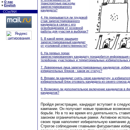
»
О нас
транспортные расходы
»
English
зарегистрированного
кандидата?
ССЫЛКИ:
4. Не прерывается ли трудовой
стаж зарегистрированного
кандидата в связи с его
освобождением от основной
работы для участия в выборах?
5. В какой мере защищен
зарегистрированный кандидат
от уголовной ответственности?
6. На первых порах
зарегистрированному кандидату понадобится информация 
телефонах участковых и территориальных избирательных ко
7. Доверенные лица зарегистрированных кандидатов, изби
избирательных блоков - каков их статус?
8. Вправе ли кандидат снять свою кандидатуру, а избирате
избирательный блок отозвать кандидата из своего списка д
9. Возможно ли дополнительное включение кандидатов в ф
кандидатов?
Пройдя регистрацию, кандидат вступает в следу
кампании. Он получает новые правовые возможно
борьбе. Но в то же время его деятельность став
законом ограничительные рамки. Активное испол
своих прав наполняет избирательную кампанию д
Строгое соблюдение главными фигурантами изби