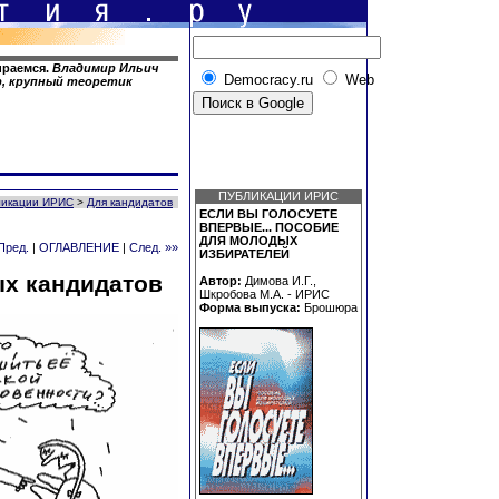
ираемся.
Владимир Ильич
Democracy.ru
Web
р, крупный теоретик
ПУБЛИКАЦИИ ИРИС
ликации ИРИС
>
Для кандидатов
ЕСЛИ ВЫ ГОЛОСУЕТЕ
ВПЕРВЫЕ... ПОСОБИЕ
ДЛЯ МОЛОДЫХ
Пред.
|
ОГЛАВЛЕНИЕ
|
След. »»
ИЗБИРАТЕЛЕЙ
ых кандидатов
Автор:
Димова И.Г.,
Шкробова М.А. - ИРИС
Форма выпуска:
Брошюра