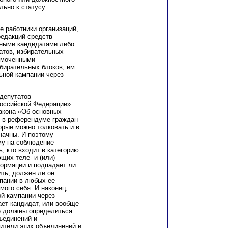
льно к статусу
 работники организаций,
редакций средств
ными кандидатами либо
атов, избирательных
номоченными
бирательных блоков, им
ьной кампании через
депутатов
оссийской Федерации»
акона «Об основных
е в референдуме граждан
орые можно толковать и в
начны. И поэтому
му на соблюдение
ь, кто входит в категорию
щих теле- и (или)
ормации и подпадает ли
ить, должен ли он
пании в любых ее
мого себя. И наконец,
ой кампании через
ает кандидат, или вообще
е должны определиться
ъединений и
ители этих объединений и