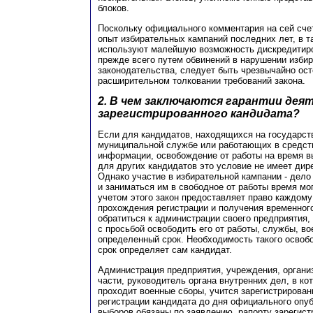
блоков.
Поскольку официального комментария на сей счет
опыт избирательных кампаний последних лет, в т
используют малейшую возможность дискредитиров
прежде всего путем обвинений в нарушении изби
законодательства, следует быть чрезвычайно ос
расширительном толковании требований закона.
2. В чем заключаются гарантии дея
зарегистрированного кандидата?
Если для кандидатов, находящихся на государст
муниципальной службе или работающих в средст
информации, освобождение от работы на время в
для других кандидатов это условие не имеет дир
Однако участие в избирательной кампании - дело
и заниматься им в свободное от работы время мог
учетом этого закон предоставляет право каждому
прохождения регистрации и получения временног
обратиться к администрации своего предприятия,
с просьбой освободить его от работы, службы, вое
определенный срок. Необходимость такого освобо
срок определяет сам кандидат.
Администрация предприятия, учреждения, органи
части, руководитель органа внутренних дел, в ко
проходит военные сборы, учится зарегистрирован
регистрации кандидата до дня официального опу
выборов обязаны по заявлению, рапорту зарегист