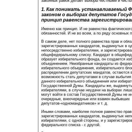
законных рамок делает выборы честными и чисты
1. Как понимать устанавливаемый 
законом о выборах депутатов Госу
принцип равенства зарегистрирова
Именно как принцип. И не равенства фактического
обязанностей. И не во всем, а по ряду основных 
В самом деле, нет полного равенства прав и обя
зарегистрированных кандидатов, выдвинутых в о
непосредственно избирателями, и зарегистриров
общефедеральному списку. Кандидат в общефед
образует избирательного фонда, он создается и
объединением. Неизбранные кандидаты из федер
избирательного объединения, избирательного бло
распределении депутатских мандатов, остаются 
возможность стать депутатами в случае выбытия
данного избирательного объединения или избират
Государственной Думы. Кандидаты же, выдвинут
избирателями, в случае неудачи на выборах лиша
могут войти в состав Государственной Думы не ин
очередные, внеочередные или взамен выбывших
депутатов-«одномандатников» и т. д.
Иными словами, наиболее полное равенство прав 
зарегистрированных кандидатов, выдвинутых неп
избирателями, с одной стороны, и у зарегистриро
федерального списка - с другой.