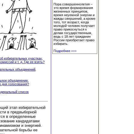
Пора совершеннолетия –
это время формирования
жизненных принципов,
время неуемной энергии и
жажды свершений, а кроме
того, тот возраст, когда
молодой человек получает
право прикоснуться к
делам государственным,
ведь с 18 лет гражданин
России приобретает право
избирать.
Подробнее
>>>
об избирательных участках,
миссий и т. д. Где ее взять?
рательных объединений,
льное объединение,
о дня голосования?
едеральный список
ющий этап избирательной
сти в предвыборной
ится в определенные
ьзование кандидатами
инамизмом и энергией.
рательной борьбы ее