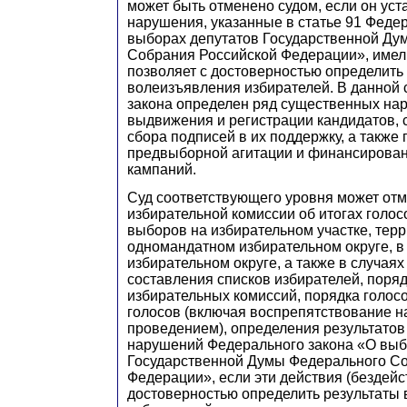
может быть отменено судом, если он уста
нарушения, указанные в статье 91 Феде
выборах депутатов Государственной Ду
Собрания Российской Федерации», имели
позволяет с достоверностью определить
волеизъявления избирателей. В данной 
закона определен ряд существенных на
выдвижения и регистрации кандидатов, 
сбора подписей в их поддержку, а также
предвыборной агитации и финансирова
кампаний.
Суд соответствующего уровня может от
избирательной комиссии об итогах голос
выборов на избирательном участке, терр
одномандатном избирательном округе, 
избирательном округе, а также в случая
составления списков избирателей, пор
избирательных комиссий, порядка голос
голосов (включая воспрепятствование н
проведением), определения результатов
нарушений Федерального закона «О выб
Государственной Думы Федерального С
Федерации», если эти действия (бездейс
достоверностью определить результаты