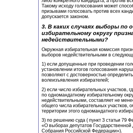
либо конкретного кандидата, а против вс
Такому исходу голосования может способ
призывами голосовать против всех канди
допускается законом.
3. В каких случаях выборы по
избирательному округу приз
недействительными?
Окружная избирательная комиссия призн
выборов недействительными в следующи
1) если допущенные при проведении го
установлении итогов голосования наруш
позволяют с достоверностью определить
волеизъявления избирателей;
2) если число избирательных участков, г
по одномандатному избирательному окр
недействительными, составляет не мене
общего числа избирательных участков, 
территории этого одномандатного избира
3) по решению суда ( пункт 3 статьи 79 
«О выборах депутатов Государственной
Собрания Российской Федерации»).