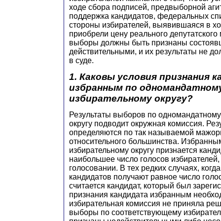
ходе сбора подписей, предвыборной агит
поддержка кандидатов, федеральных спи
стороны избирателей, выявившаяся в хо
приобрели цену реального депутатского 
выборы должны быть признаны состояв
действительными, и их результаты не д
в суде.
1. Каковы условия признания 
избранным по одномандатном
избирательному округу?
Результаты выборов по одномандатному
округу подводит окружная комиссия. Ре
определяются по так называемой мажор
относительного большинства. Избранны
избирательному округу признается канди
наибольшее число голосов избирателей,
голосовании. В тех редких случаях, когд
кандидатов получают равное число голо
считается кандидат, который был зареги
признания кандидата избранным необхо
избирательная комиссия не приняла реше
выборы по соответствующему избирател