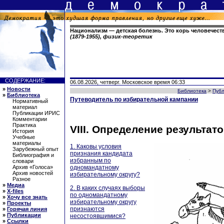
Национализм — детская болезнь. Это корь человечест
(1879-1955), физик-теоретик
СОДЕРЖАНИЕ:
06.08.2026, четверг. Московское время 06:33
»
Новости
Библиотека
>
Пуб
»
Библиотека
Путеводитель по избирательной кампании
Нормативный
материал
Публикации ИРИС
Комментарии
Практика
VIII. Определение результат
История
Учебные
материалы
1. Каковы условия
Зарубежный опыт
признания кандидата
Библиография и
избранным по
словари
одномандатному
Архив «Голоса»
Архив новостей
избирательному округу?
Разное
»
Медиа
2. В каких случаях выборы
»
X-files
по одномандатному
»
Хочу все знать
избирательному округу
»
Проекты
признаются
»
Горячая линия
»
Публикации
несостоявшимися?
»
Ссылки