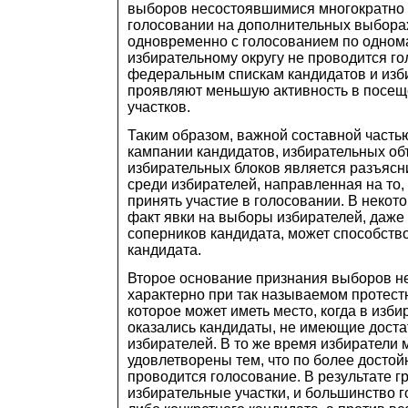
выборов несостоявшимися многократно 
голосовании на дополнительных выборах
одновременно с голосованием по одном
избирательному округу не проводится г
федеральным спискам кандидатов и изби
проявляют меньшую активность в посещ
участков.
Таким образом, важной составной часть
кампании кандидатов, избирательных об
избирательных блоков является разъясн
среди избирателей, направленная на то,
принять участие в голосовании. В некот
факт явки на выборы избирателей, даже
соперников кандидата, может способств
кандидата.
Второе основание признания выборов 
характерно при так называемом протест
которое может иметь место, когда в изб
оказались кандидаты, не имеющие дост
избирателей. В то же время избиратели 
удовлетворены тем, что по более досто
проводится голосование. В результате г
избирательные участки, и большинство го