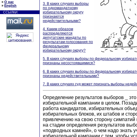
»
О нас
3. В каких случаях выборы
»
English
по одномандатному
избирательному округу
ССЫЛКИ:
признаются
недействительными?
4. Каким образом
распределяются
депутатские мандаты по
результатам голосования по
федеральному
избирательному округу?
5. В каких случаях выборы по федеральному избират
признаны несостоявшимися?
6. В каких случаях выборы по федеральному избират
признаны недействительными?
7. В каких случаях суд может признать выборы неде
Определение результатов выборов _ это
избирательной кампании в целом. Позад
работа кандидатов, избирательных объе
избирательных блоков, их штабов и стор
привлечению на свою сторону симпатий 
на стадии определения результатов выб
«подводных камней», о чем надо знать 
избирательной кампании с тем, чтобы ус