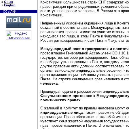
Конституции большинства стран СНГ содержат н
»
О нас
»
English
право граждан при определенных условиях обра
институты по правам человека. В России это прав
ССЫЛКИ:
Конституции.
Непременным условием обращения лица в Комите
созданный в соответствии с Международным пакт
политических правах, является участие страны, 
находится это лицо, в этом Пакте и Факультативн
Россия ратифицировала и сам Пакт и Факультати
Международный пакт о гражданских и политич
провозглашен Генеральной Ассамблеей ООН 16.12.
государство, которое ратифицировало Пакт, обяз
и свободы, установленные в Пакте, каждому чело
другие правовые акты должны соответствовать п
органы, выносящие индивидуальные решения, - на
орган администрации - обязаны уважать права че
Пакте. На страже соблюдения прав человека и ст
человека
.
Процедура подачи и рассмотрения индивидуальн
Факультативном протоколе к Международному 
политических правах
.
С жалобой в Комитет по правам человека могут 
индивидуальные лица
. Таким правом не облада
организации. Право обратиться с жалобой имеет т
чувствует себя жертвой нарушения государствен
прав, провозглашенных в Пакте. Это означает, чт