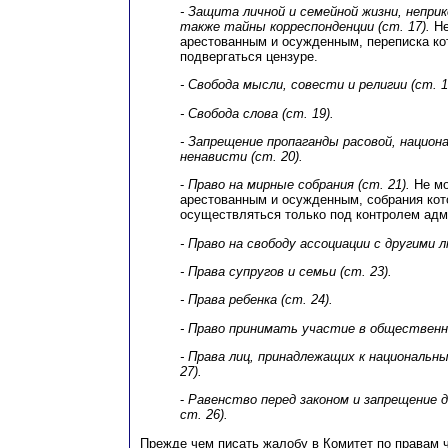
- Защита личной и семейной жизни, непри
также тайны корреспонденции (ст. 17).
Не
арестованным и осужденным, переписка к
подвергаться цензуре.
- Свобода мысли, совести и религии (ст. 1
- Свобода слова (ст. 19).
- Запрещение пропаганды расовой, национа
ненависти (ст. 20).
-
Право на мирные собрания (ст. 21).
Не мо
арестованным и осужденным, собрания кот
осуществляться только под контролем адм
- Право на свободу ассоциации с другими л
- Права супругов и семьи (ст. 23).
- Права ребенка (ст. 24).
- Право принимать участие в общественно
- Права лиц, принадлежащих к националь
27).
-
Равенство перед законом и запрещение ди
ст. 26).
Прежде чем писать жалобу в Комитет по правам 