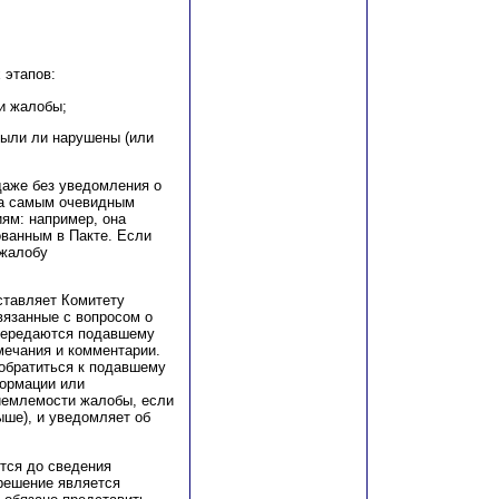
.
 этапов:
и жалобы;
были ли нарушены (или
даже без уведомления о
ба самым очевидным
ям: например, она
ованным в Пакте. Если
 жалобу
ставляет Комитету
вязанные с вопросом о
передаются подавшему
мечания и комментарии.
обратиться к подавшему
ормации или
иемлемости жалобы, если
ыше), и уведомляет об
тся до сведения
 решение является