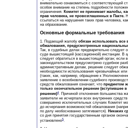
внимательно ознакомиться с соответствующей ст
особое внимание на степень подробности положе
ограничения.
Комитет не принимает жалобы, к
прав человека, не провозглашенных в Пакте.
Н
ссылаться на нарушения таких прав человека, как
на образование.
Основные формальные требования
1. Подающий жалобу
обязан использовать все 
обжалования, предусмотренные национальны
Так, в судебных делах предварительно следует 
суде вышестоящей (кассационной) инстанции. В 
следует обратиться в вышестоящий орган; если 
законодательством предусмотрено судебное разб
административным делам, решение следует обжал
необходимости использования чрезвычайных или
(таких, как, например, обращение к Уполномочен
заявление о возобновлении судебного производст
средств обжалования означает, что
предметом ж
только окончательное решение (вступившее в
4
решение)
. Причиной отклонения большинства жа
заявители не исчерпали всех внутренних средств
совершенно исключительных случаях Комитет мо
до исчерпания возможностей обжалования (напри
по делу необоснованно затягивается).
Никаких с
со дня принятия государственным органом оконч
5
установлено
.