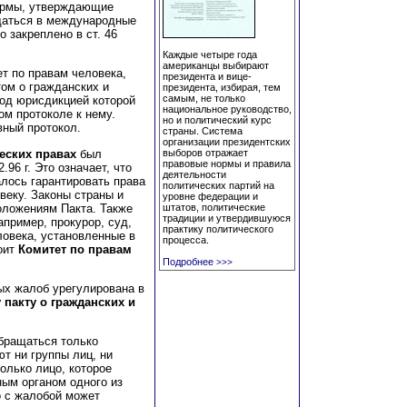
ормы, утверждающие
щаться в международные
о закреплено в ст. 46
Каждые четыре года
американцы выбирают
т по правам человека,
президента и вице-
ом о гражданских и
президента, избирая, тем
самым, не только
под юрисдикцией которой
национальное руководство,
ом протоколе к нему.
но и политический курс
вный протокол.
страны. Система
организации президентских
еских правах
был
выборов отражает
правовые нормы и правила
96 г. Это означает, что
деятельности
алось гарантировать права
политических партий на
веку. Законы страны и
уровне федерации и
оложениям Пакта. Также
штатов, политические
традиции и утвердившуюся
пример, прокурор, суд,
практику политического
ловека, установленные в
процесса.
оит
Комитет по правам
Подробнее
>>>
ых жалоб урегулирована в
пакту о гражданских и
обращаться только
ют ни группы лиц, ни
олько лицо, которое
ным органом одного из
о с жалобой может