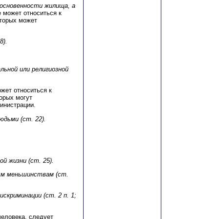
косновенности жилища, а
 может относиться к
оторых может
8).
льной или религиозной
жет относиться к
орых могут
инистрации.
юдьми (ст. 22).
й жизни (ст. 25).
ным меньшинствам (ст.
скриминации (ст. 2 п. 1;
человека, следует