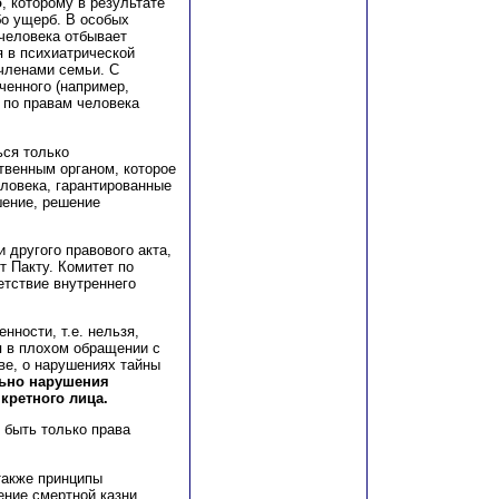
о
, которому в результате
бо ущерб. В особых
 человека отбывает
я в психиатрической
членами семьи. С
ченного (например,
 по правам человека
ься только
твенным органом, которое
еловека, гарантированные
шение, решение
 другого правового акта,
т Пакту. Комитет по
етствие внутреннего
нности, т.е. нельзя,
 в плохом обращении с
ве, о нарушениях тайны
льно нарушения
кретного лица.
 быть только права
также принципы
ние смертной казни,