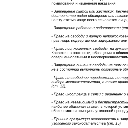
помилования и изменения наказания.
-
Запрещение пыток или жестоких, бесче
достоинство видов обращения или наказани
на эту статью чаще всего ссылаются лица
- Запрещение рабства и работорговли (ст.
-
Право на свободу и личную неприкосновен
прав лица, подвергшегося задержанию или 
-
Право лиц, лишенных свободы, на гуманно
Касается, в частности, обращения с обви
совершеннолетними и несовершеннолетним
- Запрещение лишения свободы на том осн
не в состоянии выполнить договорные обя
- Право на свободное передвижение по те
выбора местожительства, а также право
(ст. 12).
- Право иностранца в связи с решением о 
-
Право на независимый и беспристрастный
наиболее обширная статья, в которой уста
обвиняемого и принципы уголовной процед
- Принцип презумпции невиновности и за
уголовного законодательства (ст. 15).