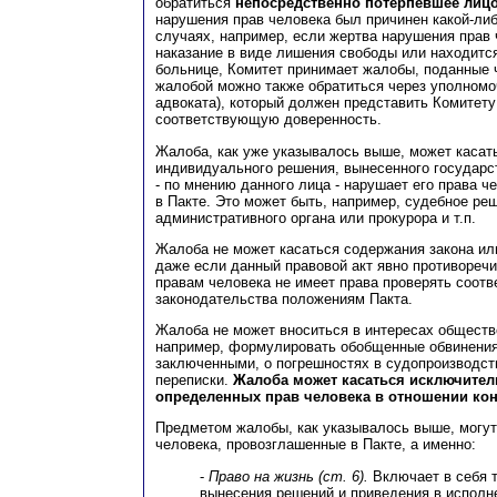
обратиться
непосредственно потерпевшее лиц
нарушения прав человека был причинен какой-ли
случаях, например, если жертва нарушения прав
наказание в виде лишения свободы или находитс
больнице, Комитет принимает жалобы, поданные 
жалобой можно также обратиться через уполномо
адвоката), который должен представить Комитету
соответствующую доверенность.
Жалоба, как уже указывалось выше, может касат
индивидуального решения, вынесенного государс
- по мнению данного лица - нарушает его права ч
в Пакте. Это может быть, например, судебное ре
административного органа или прокурора и т.п.
Жалоба не может касаться содержания закона или
даже если данный правовой акт явно противоречи
правам человека не имеет права проверять соотв
законодательства положениям Пакта.
Жалоба не может вноситься в интересах обществе
например, формулировать обобщенные обвинения
заключенными, о погрешностях в судопроизводст
переписки.
Жалоба может касаться исключите
определенных прав человека в отношении кон
Предметом жалобы, как указывалось выше, могут
человека, провозглашенные в Пакте, а именно:
-
Право на жизнь (ст. 6).
Включает в себя 
вынесения решений и приведения в исполне