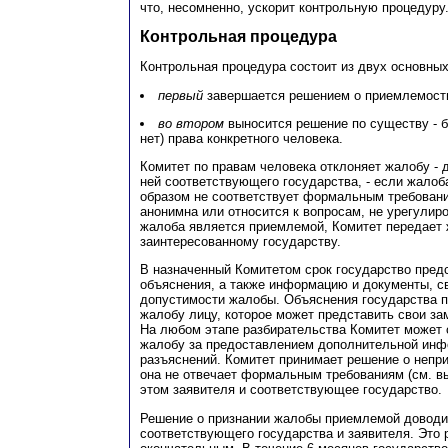
что, несомненно, ускорит контрольную процедуру
Контрольная процедура
Контрольная процедура состоит из двух основных
первый
завершается решением о приемлемост
во втором
выносится решение по существу - 
нет) права конкретного человека.
Комитет по правам человека отклоняет жалобу - 
ней соответствующего государства, - если жало
образом не соответствует формальным требовани
анонимна или относится к вопросам, не урегулир
жалоба является приемлемой, Комитет передает
заинтересованному государству.
В назначенный Комитетом срок государство пред
объяснения, а также информацию и документы, с
допустимости жалобы. Объяснения государства 
жалобу лицу, которое может представить свои за
На любом этапе разбирательства Комитет может 
жалобу за предоставлением дополнительной инф
разъяснений. Комитет принимает решение о непр
она не отвечает формальным требованиям (см. в
этом заявителя и соответствующее государство.
Решение о признании жалобы приемлемой доводи
соответствующего государства и заявителя. Это