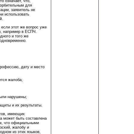
о означает, что,
корбительным для
ации, заявитель не
ни использовать
й.
 если этот же вопрос уже
, например в ЕСПЧ.
дного и того же
одновременно.
профессию, дату и место
ется жалоба;
были нарушены;
ащиты и их результаты.
нтов, имеющих
а может быть составлена
ем, что официальными
зский, жалобу и
дном из этих языков,