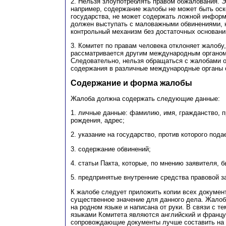
2. Нельзя злоупотреблять правом обжалования. Эт
например, содержание жалобы не может быть ос
государства, не может содержать ложной информ
должен выступать с маловажными обвинениями, 
контрольный механизм без достаточных основани
3. Комитет по правам человека отклоняет жалобу,
рассматривается другим международным органом
Следовательно, нельзя обращаться с жалобами о
содержания в различные международные органы 
Содержание и форма жалобы
Жалоба должна содержать следующие данные:
1. личные данные: фамилию, имя, гражданство, 
рождения, адрес;
2. указание на государство, против которого пода
3. содержание обвинений;
4. статьи Пакта, которые, по мнению заявителя, 
5. предпринятые внутренние средства правовой з
К жалобе следует приложить копии всех докуме
существенное значение для данного дела. Жалоб
на родном языке и написана от руки. В связи с т
языками Комитета являются английский и францу
сопровождающие документы лучше составить на о