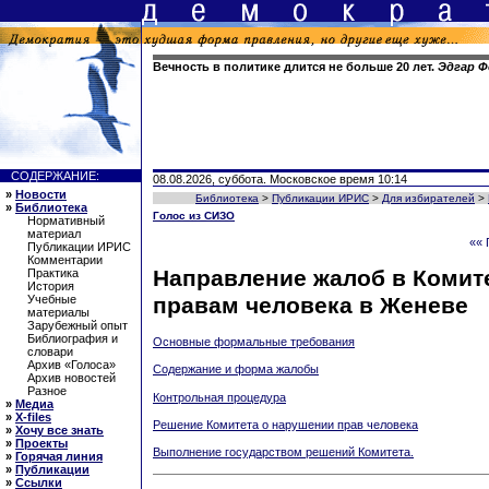
Вечность в политике длится не больше 20 лет.
Эдгар Ф
СОДЕРЖАНИЕ:
08.08.2026, суббота. Московское время 10:14
»
Новости
Библиотека
>
Публикации ИРИС
>
Для избирателей
>
»
Библиотека
Голос из СИЗО
Нормативный
материал
«« 
Публикации ИРИС
Комментарии
Направление жалоб в Комит
Практика
История
правам человека в Женеве
Учебные
материалы
Зарубежный опыт
Библиография и
Основные формальные требования
словари
Архив «Голоса»
Содержание и форма жалобы
Архив новостей
Разное
Контрольная процедура
»
Медиа
»
X-files
Решение Комитета о нарушении прав человека
»
Хочу все знать
»
Проекты
Выполнение государством решений Комитета.
»
Горячая линия
»
Публикации
»
Ссылки