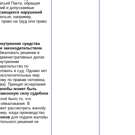
атьей Пакта, обращая
ний и допускаемые
асающихся нарушений
ельзя, например,
 право на труд или право
внутренние средства
м законодательством
.
обжаловать решение в
административных делах
внутренним
ирательство по
овать в суд. Однако нет
 исключительных мер
ному по правам человека,
ва). Принцип исчерпания
алобы может быть
 законную силу судебное
лоб было то, что
 обжалования. В
жет рассмотреть жалобу
мер, когда производство
роков
для подачи жалобы
ательного решения не