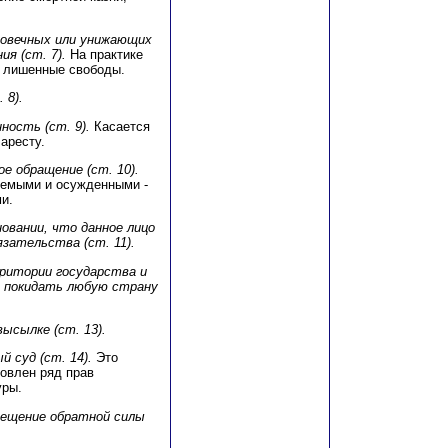
ловечных или унижающих
я (ст. 7).
На практике
, лишенные свободы.
 8).
ность (ст. 9).
Касается
аресту.
е обращение (ст. 10).
няемыми и осужденными -
и.
овании, что данное лицо
зательства (ст. 11).
рритории государства и
 покидать любую страну
высылке (ст. 13).
 суд (ст. 14).
Это
новлен ряд прав
уры.
прещение обратной силы