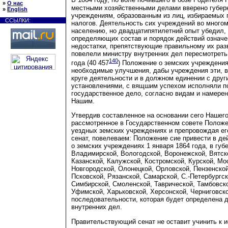
В 1864 году, по воле почившего в бозе Родителя 
»
О нас
местными хозяйственными делами вверено губер
»
English
учреждениям, образованным из лиц, избираемых
ССЫЛКИ:
налогов. Деятельность сих учреждений во много
населению, но двадцатипятилетний опыт убедил, 
определяющих состав и порядок действий означе
недостатки, препятствующие правильному их ра
повелели министру внутренних дел пересмотреть
140
года (40 457
) Положение о земских учреждения
необходимые улучшения, дабы учреждения эти, 
круге деятельности и в должном единении с дру
установлениями, с вящшим успехом исполняли п
государственное дело, согласно видам и намере
Нашим.
Утвердив составленное на основании сего Нашего
рассмотренное в Государственном совете Положе
уездных земских учреждениях и препровождая е
сенат, повелеваем: Положение сие привести в де
о земских учреждениях 1 января 1864 года, в губ
Владимирской, Вологодской, Воронежской, Вятск
Казанской, Калужской, Костромской, Курской, Мо
Новгородской, Олонецкой, Орловской, Пензенской
Псковской, Рязанской, Самарской, С.-Петербургск
Симбирской, Смоленской, Таврической, Тамбовско
Уфимской, Харьковской, Херсонской, Черниговско
последовательности, которая будет определена 
внутренних дел.
Правительствующий сенат не оставит учинить к 