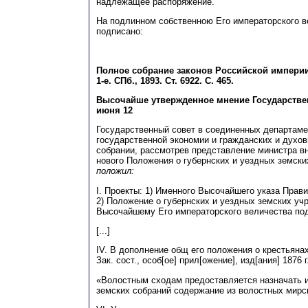
надлежащее распоряжение.
На подлинном собственною Его императорского в
подписано:
Полное собрание законов Российской империи. С
1-е. СПб., 1893. Ст. 6922. С. 465.
Высочайше утвержденное мнение Государственн
июня 12
Государственный совет в соединенных департаме
государственной экономии и гражданских и духо
собрании, рассмотрев представление министра вн
нового Положения о губернских и уездных земск
положил:
I. Проекты: 1) Именного Высочайшего указа Прав
2) Положение о губернских и уездных земских уч
Высочайшему Его императорского величества по
[...]
IV. В дополнение общ его положения о крестьянах 
Зак. сост., особ[ое] прил[ожение], изд[ания] 1876 г
«Волостным сходам предоставляется назначать 
земских собраний содержание из волостных мирс