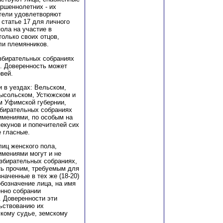
ершеннолетних - их
ители удовлетворяют
 статье 17 для личного
ола на участие в
олько своих отцов,
ли племянников.
избирательных собраниях
х. Доверенность может
вей.
и в уездах: Вельском,
сысольском, Устюжском и
м Уфимской губернии,
збирательных собраниях
 имениями, по особым на
екунов и попечителей сих
 гласные.
лиц женского пола,
мениями могут и не
избирательных собраниях,
ь прочим, требуемым для
наченные в тех же (18-20)
бозначение лица, на имя
енно собрании
. Доверенности эти
ьствованию их
скому судье, земскому