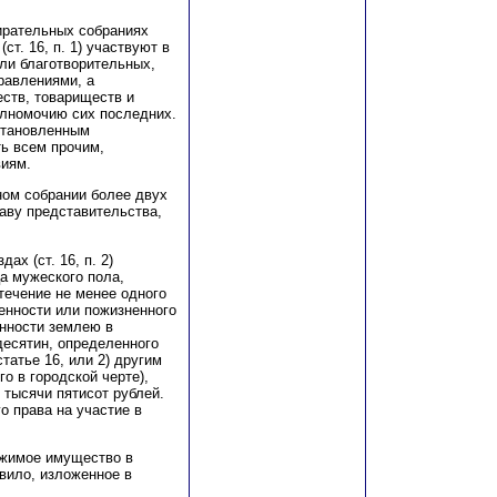
ирательных собраниях
т. 16, п. 1) участвуют в
ли благотворительных,
равлениями, а
ств, товариществ и
олномочию сих последних.
становленным
ь всем прочим,
виям.
ном собрании более двух
раву представительства,
ах (ст. 16, п. 2)
а мужеского пола,
 течение не менее одного
венности или пожизненного
инности землею в
десятин, определенного
татье 16, или 2) другим
 в городской черте),
 тысячи пятисот рублей.
о права на участие в
жимое имущество в
вило, изложенное в