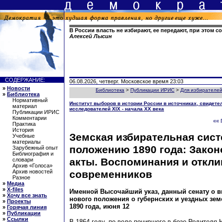
В России власть не избирают, ее передают, при этом с
Алексей Лысин
СОДЕРЖАНИЕ:
06.08.2026, четверг. Московское время 23:03
»
Новости
Библиотека
>
Публикации ИРИС
>
Для избирателе
»
Библиотека
Нормативный
Институт выборов в истории России в источниках, свидете
материал
исследователей XIX - начала XX века
Публикации ИРИС
Комментарии
«« 
Практика
История
Земская избирательная сист
Учебные
материалы
положению 1890 года: Зако
Зарубежный опыт
Библиография и
акты. Воспоминания и откли
словари
Архив «Голоса»
современников
Архив новостей
Разное
»
Медиа
»
X-files
Именной Высочайший указ, данный сенату о в
»
Хочу все знать
нового положения о губернских и уездных зе
»
Проекты
1890 года, июня 12
»
Горячая линия
»
Публикации
»
Ссылки