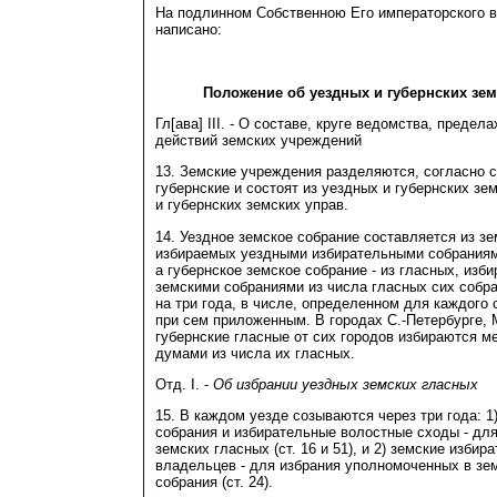
На подлинном Собственною Его императорского 
написано:
Положение об уездных и губернских зе
Гл[ава] III. - О составе, круге ведомства, предел
действий земских учреждений
13. Земские учреждения разделяются, согласно с
губернские и состоят из уездных и губернских зе
и губернских земских управ.
14. Уездное земское собрание составляется из зе
избираемых уездными избирательными собраниям
а губернское земское собрание - из гласных, из
земскими собраниями из числа гласных сих собр
на три года, в числе, определенном для каждого
при сем приложенным. В городах С.-Петербурге,
губернские гласные от сих городов избираются 
думами из числа их гласных.
Отд. I. -
Об избрании уездных земских гласных
15. В каждом уезде созываются через три года: 1
собрания и избирательные волостные сходы - дл
земских гласных (ст. 16 и 51), и 2) земские изби
владельцев - для избрания уполномоченных в зе
собрания (ст. 24).