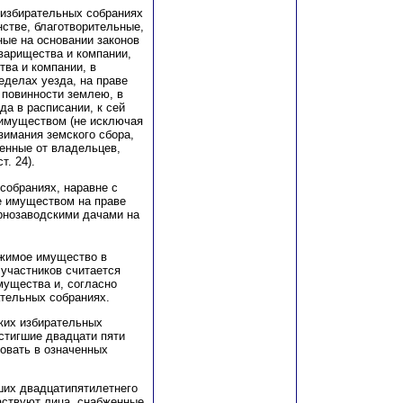
 избирательных собраниях
нстве, благотворительные,
ные на основании законов
варищества и компании,
тва и компании, в
еделах уезда, на праве
 повинности землею, в
да в расписании, к сей
имуществом (не исключая
зимания земского сбора,
ченные от владельцев,
. 24).
собраниях, наравне с
е имуществом на праве
рнозаводскими дачами на
жимое имущество в
 участников считается
ущества и, согласно
ательных собраниях.
ских избирательных
остигшие двадцати пяти
вовать в означенных
ших двадцатипятилетнего
аствуют лица, снабженные