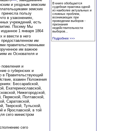
Нашего
, заведывание
В книге обобщается
нским и уездным земским
судебная практика одной
 плательщиками земских
из наиболее актуальных и
м принесла пользу
сложных проблем,
что в узаконениях,
возникающих при
проведении выборов -
нных учреждений, есть
признания
звитию. Посему Мы
недействительности
 изданное 1 января 1864
выборов...
х и ввести в него
Подробнее
>>>
в предоставленном им
гими правительственными
орученное им важное
ниям их Основателя и
 повеления и
ние о губернских и
го в Правительствующий
йствие, взамен Положения
ерниях: Бессарабской,
ой, Екатеринославской,
сковской, Нижегородской,
, Пермской, Полтавской,
ой, Саратовской,
й, Тверской, Тульской,
й и Ярославской, в той
для сего министром
исполнению сего