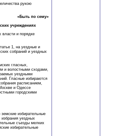
величества рукою
«Быть по сему»
мских учреждениях
ах власти и порядке
татье 1, на уездные и
мских собраний и уездных
мских гласных,
и и волостными сходами,
бираемых уездными
аний. Гласные избираются
 собрания расписанием,
 Москве и Одессе
местными городскими
) земские избирательные
я избрания уездных
рательные съезды мелких
мские избирательные