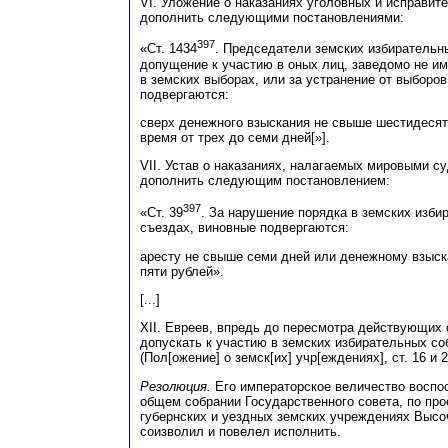
VI. Уложение о наказаниях уголовных и исправител
дополнить следующими постановлениями:
397
«Ст. 1434
. Председатели земских избирательны
допущение к участию в оных лиц, заведомо не и
в земских выборах, или за устранение от выборо
подвергаются:
сверх денежного взыскания не свыше шестидесяти
время от трех до семи дней[»].
VII. Устав о наказаниях, налагаемых мировыми суд
дополнить следующим постановлением:
397
«Ст. 39
. За нарушение порядка в земских изби
съездах, виновные подвергаются:
аресту не свыше семи дней или денежному взыс
пяти рублей».
[...]
XII. Евреев, впредь до пересмотра действующих о
допускать к участию в земских избирательных со
(Пол[ожение] о земск[их] учр[еждениях], ст. 16 и 2
Резолюция.
Его императорское величество воспо
общем собрании Государственного совета, по про
губернских и уездных земских учреждениях Высо
соизволил и повелел исполнить.