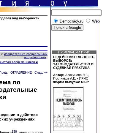
оздавая вид выборности.
Democracy.ru
Web
ПУБЛИКАЦИИ ИРИС
й
>
Избиратели со специальными
НЕДЕЙСТВИТЕЛЬНОСТЬ
потребностями
ВЫБОРОВ:
льствах современников и
ЗАКОНОДАТЕЛЬСТВО И
СУДЕБНАЯ ПРАКТИКА
Пред.
|
ОГЛАВЛЕНИЕ
|
След. »»
Автор:
Алехичева Л.Г.,
Постников А.Е. - ИРИС
ема по
Форма выпуска:
Книга
нодательные
ки
ведении в действие
мских учреждениях
139