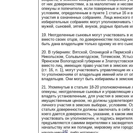
от них доверенностями, а за малолетних и несов
опекуны и попечители, если поверенные и попеч
условиям, определенным в пункте 1 статьи 16 и в
участия в означенных собраниях. Лица женского п
избирательных собраниях могут уполномочивать т
мужей, сыновей, зятей, внуков, родных братьев и
19. Неотделенные сыновья могут участвовать в 
вместо своих отцов, по доверенностям последни
быть дана владельцем только одному из его сыно
20. В губерниях: Вятской, Олонецкой и Пермской 
Никольском, Сольвычегодском, Тотемском, Усть
Яренском Вологодской губернии и Златоустовско
вместо лиц, имеющих право участия в земских и
(ст. 16, п. 1), могут участвовать управляющие их
то уполномочиям от владельцев имений или от оп
владельцев. Они могут быть избираемы в земские
21. Упомянутые в статьях 18-20 уполномоченные 
опекуны, неотделенные сыновья и управляющие и
владеть установленным, для участия в земских 
имущественным цензом, но должны удовлетворят
личного участия в земских выборах, условиям. Оз
статьях доверенности должны заключать в себе о
коего дается доверенность, указание, в каком им
участвовать он уполномочен, и подпись верителя
предъявляются самими верителями к засвидетел
начальству или же полиции, мировому или город
142
начальнику
, либо нотариусу.