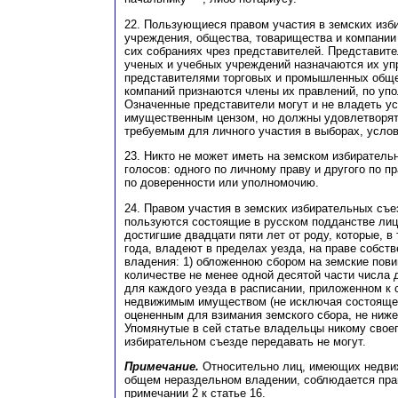
22. Пользующиеся правом участия в земских изб
учреждения, общества, товарищества и компании (с
сих собраниях чрез представителей. Представите
ученых и учебных учреждений назначаются их уп
представителями торговых и промышленных обще
компаний признаются члены их правлений, по уп
Означенные представители могут и не владеть у
имущественным цензом, но должны удовлетворят
требуемым для личного участия в выборах, усло
23. Никто не может иметь на земском избиратель
голосов: одного по личному праву и другого по п
по доверенности или уполномочию.
24. Правом участия в земских избирательных съезд
пользуются состоящие в русском подданстве лиц
достигшие двадцати пяти лет от роду, которые, в
года, владеют в пределах уезда, на праве собст
владения: 1) обложенною сбором на земские пов
количестве не менее одной десятой части числа 
для каждого уезда в расписании, приложенном к с
недвижимым имуществом (не исключая состоящего
оцененным для взимания земского сбора, не ниже
Упомянутые в сей статье владельцы никому своег
избирательном съезде передавать не могут.
Примечание.
Относительно лиц, имеющих недви
общем нераздельном владении, соблюдается пра
примечании 2 к статье 16.