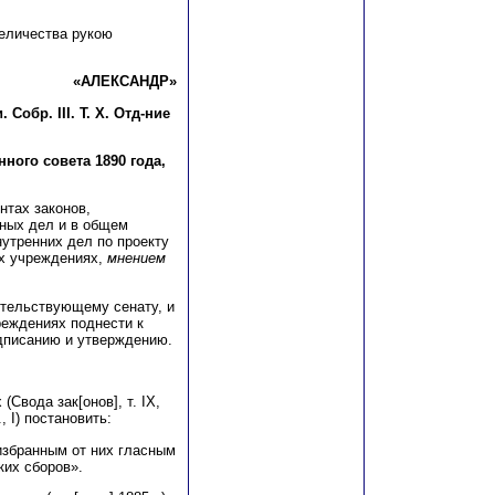
еличества рукою
«АЛЕКСАНДР»
обр. III. Т. Х. Отд-ние
ого совета 1890 года,
нтах законов,
вных дел и в общем
утренних дел по проекту
их учреждениях,
мнением
ительствующему сенату, и
реждениях поднести к
дписанию и утверждению.
(Свода зак[онов], т. IX,
., I) постановить:
избранным от них гласным
ких сборов».