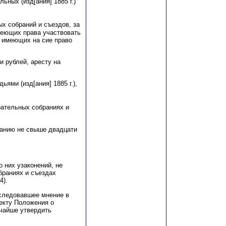
ьных (изд[ания] 1885 г.)
х собраний и съездов, за
меющих права участвовать
в имеющих на сие право
 рублей, аресту на
ьями (изд[ания] 1885 г.),
рательных собраниях и
канию не свыше двадцати
 них узаконений, не
браниях и съездах
4).
следовавшее мнение в
екту Положения о
чайше утвердить