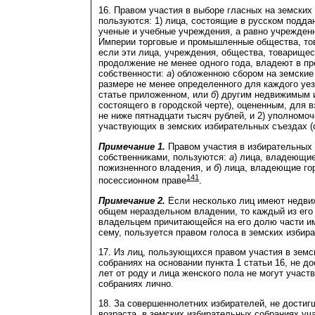
16. Правом участия в выборе гласных на земских
пользуются: 1) лица, состоящие в русском подда
ученые и учебные учреждения, а равно учрежден
Империи торговые и промышленные общества, то
если эти лица, учреждения, общества, товарищес
продолжение не менее одного года, владеют в пр
собственности:
а
) обложенною сбором на земские
размере не менее определенного для каждого уез
статье приложенном, или
б
) другим недвижимым 
состоящего в городской черте), оцененным, для в
не ниже пятнадцати тысяч рублей, и 2) уполномо
участвующих в земских избирательных съездах (ст
Примечание 1.
Правом участия в избирательных 
собственниками, пользуются:
а
) лица, владеющи
пожизненного владения, и
б
) лица, владеющие го
141
посессионном праве
.
Примечание 2.
Если несколько лиц имеют недви
общем нераздельном владении, то каждый из его
владельцем причитающейся на его долю части им
сему, пользуется правом голоса в земских избир
17. Из лиц, пользующихся правом участия в зем
собраниях на основании пункта 1 статьи 16, не д
лет от роду и лица женского пола не могут участ
собраниях лично.
18. За совершеннолетних избирателей, не достиг
возраста, в земских избирательных собраниях уч