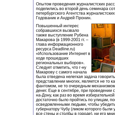
Опытом проведения журналистских рас
поделились во второй день семинара сот
петербургского Агентства журналистски
Годованик и Андрей Пронин.
Повышенный интерес
собравшихся вызвало
также выступление Рубена
Макарова (в 1999-2001 гг. –
глава информационного
ресурса Deadline.ru)
«Использование Интернет в
ходе прошедших
региональных выборов».
Следует отметить, что г-ну
Макарову с самого начала
была отведена нелегкая задача говорить 
представлении многих, является не то к
фантомом, не то очередным механизмо
денег. Еще в сентябре, при проведении 
на-Дону, как раз во время избирательно
достаточно было пройтись по улицам, по
осведомленными людьми, чтобы убедитьс
губернатору Чубу (ликом которого были
все стены и столбы в городе), ни его м