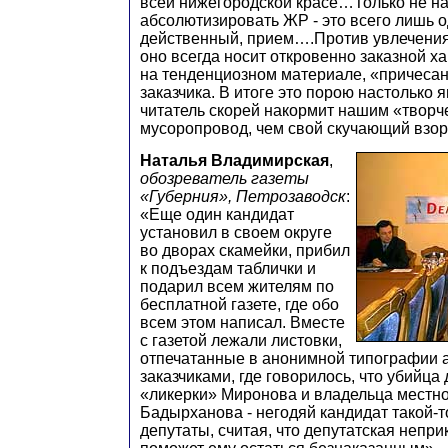
всей нижегородской красе…Только не н
абсолютизировать ЖР - это всего лишь о
действенный, прием….Против увлечения 
оно всегда носит откровенно заказной ха
на тенденциозном материале, «причеса
заказчика. В итоге это порою настолько 
читатель скорей накормит нашим «творч
мусоропровод, чем свой скучающий взор
Наталья Владимирская
,
обозреватель газеты
«Губерния», Петрозаводск
:
«Еще один кандидат
установил в своем округе
во дворах скамейки, прибил
к подъездам таблички и
подарил всем жителям по
бесплатной газете, где обо
всем этом написал. Вместе
с газетой лежали листовки,
отпечатанные в анонимной типографии
заказчиками, где говорилось, что убийца
«ликерки» Миронова и владельца местно
Бадырханова - негодяй кандидат такой-т
депутаты, считая, что депутатская непр