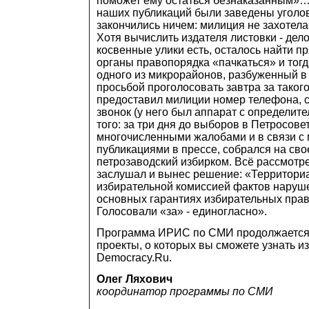
поможет ему остаться безнаказанным»
наших публикаций были заведены уголов
закончились ничем: милиция не захотела
Хотя вычислить издателя листовки - дело
косвенные улики есть, осталось найти п
органы правопорядка «пачкаться» и тогд
одного из микрорайонов, разбуженный в 
просьбой проголосовать завтра за такого
предоставил милиции номер телефона, с
звонок (у него был аппарат с определи
того: за три дня до выборов в Петросове
многочисленными жалобами и в связи с
публикациями в прессе, собрался на сво
петрозаводский избирком. Всё рассмотре
заслушал и вынес решение: «Территори
избирательной комиссией фактов наруше
основных гарантиях избирательных прав
Голосовали «за» - единогласно».
Программа ИРИС по СМИ продолжается.
проекты, о которых вы cможете узнать и
Democracy.Ru.
Олег Ляхович
координатор программы по СМИ