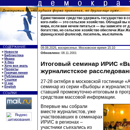
Единственное средство удержать государство в с
кого-либо — это сельское хозяйство. Обладай вы 
мира, если вам нечем питаться — вы зависите от 
богатство, но сельское хозяйство обеспечи
Жан Жа
французский философ, писатель, мыслитель
СОДЕРЖАНИЕ:
09.08.2026, воскресенье. Московское время 15:10
»
Новости
Обновлено:
08.11.2001
»
Библиотека
»
Медиа
»
X-files
Итоговый семинар ИРИС «В
»
Хочу все знать
»
Проекты
журналистское расследован
»
Горячая линия
»
Публикации
»
Ссылки
27-28 октября в московской гостинице 
»
О нас
семинар из серии «Выборы и журналист
»
English
ставший промежуточно-итоговым в про
ССЫЛКИ:
средствам массовой информации.
Впервые мы собрали
вместе журналистов, уже
участвовавших в семинарах
ИРИС в регионах –
участники съехались из