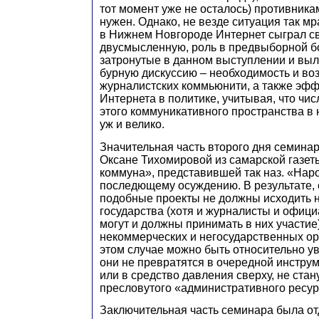
тот момент уже не осталось) противника
нужен. Однако, не везде ситуация так мра
в Нижнем Новгороде Интернет сыграл св
двусмысленную, роль в предвыборной бо
затронутые в данном выступлении и вы
бурную дискуссию – необходимость и во
журналистских коммьюнити, а также эфф
Интернета в политике, учитывая, что чи
этого коммуникативного пространства в 
уж и велико.
Значительная часть второго дня семина
Оксане Тихомировой из самарской газе
коммуна», представившей так наз. «Нар
последющему осуждению. В результате, 
подобные проекты не должны исходить н
государства (хотя и журналисты и офиц
могут и должны принимать в них участие)
некоммерческих и негосударственных ор
этом случае можно быть относительно ув
они не превратятся в очередной инстру
или в средство давления сверху, не стан
пресловутого «административного ресур
Заключительная часть семинара была от