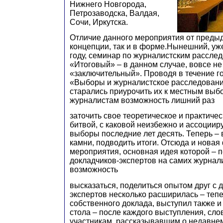
Нижнего Новгорода,
Петрозаводска, Валдая,
Сочи, Иркутска.
Отличие данного мероприятия от предыд
концепции, так и в форме.Нынешний, уж
году, семинар по журналистским рассле
«Итоговый» – в данном случае, вовсе не
«заключительный». Проводя в течение 
«Выборы и журналистское расследовани
старались приурочить их к местным выб
журналистам возможность лишний раз
заточить свое теоретическое и практиче
битвой, с каковой неизбежно и ассоциир
выборы последние лет десять. Теперь –
камни, подводить итоги. Отсюда и нова
мероприятия, основная идея которой – п
докладчиков-экспертов на самих журнали
возможность
высказаться, поделиться опытом друг с 
экспертов несколько расширилась – теп
собственного доклада, выступил также и
стола – после каждого выступления, сло
участникам, рассказывавшим о недавне