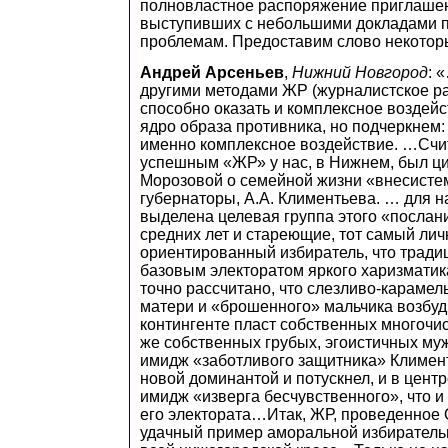
полновластное распоряжение приглаше
выступивших с небольшими докладами 
проблемам. Предоставим слово некоторы
Андрей Арсеньев
,
Нижний Новгород
: 
другими методами ЖР (журналистское р
способно оказать и комплексное воздей
ядро образа противника, но подчеркнем:
именно комплексное воздействие. …Счит
успешным «ЖР» у нас, в Нижнем, был ци
Морозовой о семейной жизни «внесисте
губернаторы, А.А. Климентьева. … для 
выделена целевая группа этого «посла
средних лет и стареющие, тот самый лич
ориентированный избиратель, что тради
базовым электоратом яркого харизматик
точно рассчитано, что слезливо-карамел
матери и «брошенного» мальчика возбуд
контингенте пласт собственных многочи
же собственных грубых, эгоистичных муж
имидж «заботливого защитника» Климен
новой доминантой и потускнел, и в цент
имидж «изверга бесчувственного», что и
его электората…Итак, ЖР, проведенное 
удачный пример аморальной избиратель