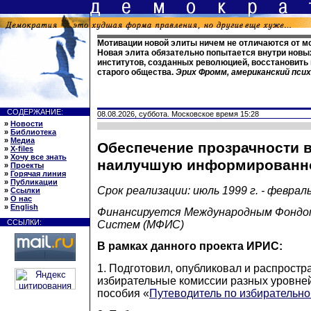
Мотивации новой элиты ничем не отличаются от м
Новая элита обязательно попытается внутри новы
институтов, созданных революцией, восстановить
старого общества.
Эрих Фромм, американский пси
СОДЕРЖАНИЕ:
08.08.2026, суббота. Московское время 15:28
»
Новости
»
Библиотека
»
Медиа
Обеспечение прозрачности 
»
X-files
»
Хочу все знать
наилучшую информированн
»
Проекты
»
Горячая линия
»
Публикации
Срок реализации: июль 1999 г. - февраль
»
Ссылки
»
О нас
»
English
Финансируется Международным Фондо
ССЫЛКИ:
Систем (МФИС)
В рамках данного проекта ИРИС:
1. Подготовил, опубликовал и распростр
избирательные комиссии разных уровней
пособия «
Путеводитель по избирательн