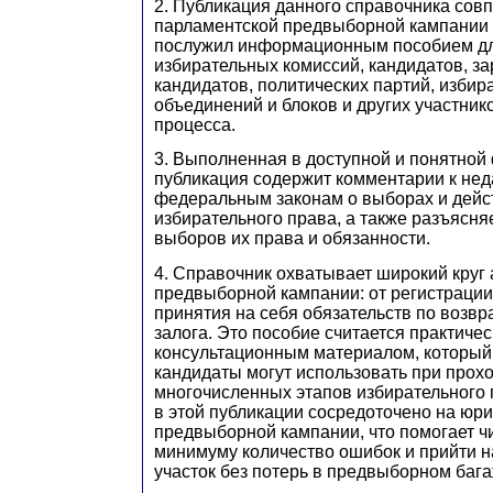
2. Публикация данного справочника сов
парламентской предвыборной кампании 1
послужил информационным пособием дл
избирательных комиссий, кандидатов, з
кандидатов, политических партий, избир
объединений и блоков и других участник
процесса.
3. Выполненная в доступной и понятной 
публикация содержит комментарии к не
федеральным законам о выборах и дей
избирательного права, а также разъясня
выборов их права и обязанности.
4. Справочник охватывает широкий круг 
предвыборной кампании: от регистрации
принятия на себя обязательств по возвр
залога. Это пособие считается практиче
консультационным материалом, который
кандидаты могут использовать при прох
многочисленных этапов избирательного
в этой публикации сосредоточено на юр
предвыборной кампании, что помогает чи
минимуму количество ошибок и прийти 
участок без потерь в предвыборном бага