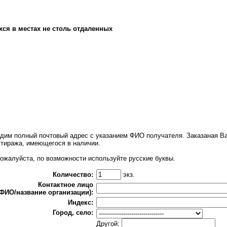
хся в местах не столь отдаленных
одим полный почтовый адрес с указанием ФИО получателя. Заказаная Ва
тиража, имеющегося в наличии.
жалуйста, по возможности используйте русские буквы.
Количество:
экз.
Контактное лицо
(ФИО/название организации):
Индекс:
Город, село:
Другой: