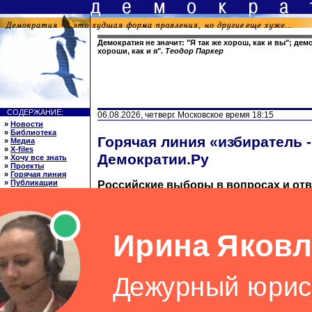
Демократия не значит: "Я так же хорош, как и вы"; дем
хороши, как и я".
Теодор Паркер
СОДЕРЖАНИЕ:
06.08.2026, четверг. Московское время 18:15
»
Новости
»
Библиотека
Горячая линия «избиратель -
»
Медиа
»
X-files
Демократии.Ру
»
Хочу все знать
»
Проекты
»
Горячая линия
»
Публикации
Российские выборы в вопросах и отв
»
Ссылки
»
О нас
Раздел ведет заслуженный юрист России
»
English
юридических наук Ляля Георгиевна Але
ССЫЛКИ: