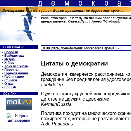
Равенство прав не в том, что все ими воспользуются, а
предоставлены.
Сенека Луций Анней (Младший)
СОДЕРЖАНИЕ:
10.08.2026, понедельник. Московское время 07:55
»
Новости
»
Библиотека
»
Медиа
Цитаты о демократии
»
X-files
»
Хочу все знать
»
Проекты
»
Горячая линия
Демократия измеряется расстоянием, ко
»
Публикации
гражданин без предъявления удостовере
»
Ссылки
»
О нас
anekdot.ru
»
English
Судя по списку крупнейших подрядчиков 
ССЫЛКИ:
детстве не дружил с девочками.
KermlinRussia
Политика походит на мифического сфинк
пожирает тех, которые не разгадывают ее
А де Ривароль