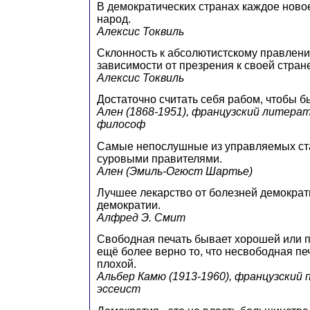
В демократических странах каждое ново
народ.
Алексис Токвиль
Склонность к абсолютистскому правлени
зависимости от презрения к своей стран
Алексис Токвиль
Достаточно считать себя рабом, чтобы б
Ален (1868-1951), французский литера
философ
Самые непослушные из управляемых ст
суровыми правителями.
Ален (Эмиль-Огюст Шартье)
Лучшее лекарство от болезней демокра
демократии.
Алфред Э. Смит
Свободная печать бывает хорошей или п
ещё более верно то, что несвободная пе
плохой.
Альбер Камю (1913-1960), французский 
эссеист