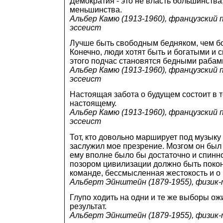
Демократия - это не власть большинства
меньшинства.
Альбер Камю (1913-1960), французский 
эссеист
Лучше быть свободным бедняком, чем б
Конечно, люди хотят быть и богатыми и 
этого подчас становятся бедными рабам
Альбер Камю (1913-1960), французский 
эссеист
Настоящая забота о будущем состоит в т
настоящему.
Альбер Камю (1913-1960), французский 
эссеист
Тот, кто довольно марширует под музыку 
заслужил мое презрение. Мозгом он был
ему вполне было бы достаточно и спинно
позором цивилизации должно быть покон
команде, бессмысленная жестокость и о
Альберт Эйнштейн (1879-1955), физик
Глупо ходить на одни и те же выборы ож
результат.
Альберт Эйнштейн (1879-1955), физик