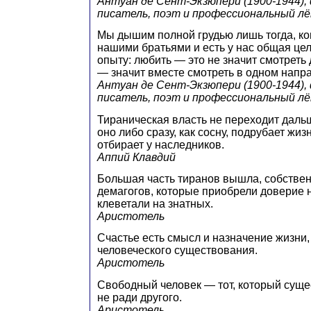
Антуан де Сент-Экзюпери (1900-1944),
писатель, поэт и профессиональный л
Мы дышим полной грудью лишь тогда, ко
нашими братьями и есть у нас общая цел
опыту: любить — это не значит смотреть 
— значит вместе смотреть в одном напр
Антуан де Сент-Экзюпери (1900-1944),
писатель, поэт и профессиональный л
Тираническая власть не переходит дальш
оно либо сразу, как сосну, подрубает жиз
отбирает у наследников.
Аппий Клавдий
Большая часть тиранов вышла, собствен
демагогов, которые приобрели доверие н
клеветали на знатных.
Аристотель
Счастье есть смысл и назначение жизни,
человеческого существования.
Аристотель
Свободный человек — тот, который сущес
не ради другого.
Аристотель