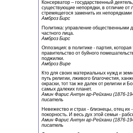
Консерватор – государственный деятель
существующие непорядки, в отличие от 
стремящегося заменить их непорядками 
Амброз Бирс
Политика: управление общественными 
частного лица.
Амброз Бирс
Оппозиция: в политике - партия, которая
правительство от буйного помешательст
поджилки.
Амброз Вире
Кто для своих материальных нужд и зем
путь религии, лживого благочестия, хан
окраски, тот так же далек от религии и Бо
самых далеких планет.
Амин Фарис Антун ар-Рейхани (1876-194
писатель
Невежество и страх - близнецы, отец их - 
покорность. И весь дух этой семьи - рабс
Амин Фарис Антун ар-Рейхани (1876-194
писатель