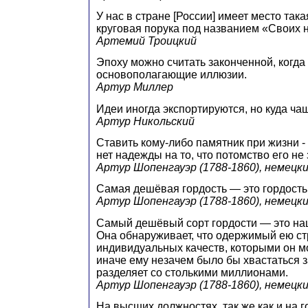
У нас в стране [России] имеет место така
круговая порука под названием «Своих 
Артемий Троицкий
Эпоху можно считать законченной, когда
основополагающие иллюзии.
Артур Миллер
Идеи иногда экспортируются, но куда ча
Артур Никольский
Ставить кому-либо памятник при жизни - 
нет надежды на то, что потомство его не 
Артур Шопенгауэр (1788-1860), немецк
Самая дешёвая гордость — это гордость
Артур Шопенгауэр (1788-1860), немецк
Самый дешёвый сорт гордости — это нац
Она обнаруживает, что одержимый ею ст
индивидуальных качеств, которыми он м
иначе ему незачем было бы хвастаться за
разделяет со столькими миллионами.
Артур Шопенгауэр (1788-1860), немецк
На высших должностях, так же как и на 