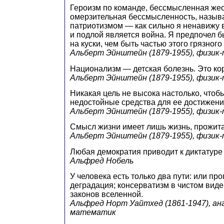
Героизм по команде, бессмысленная жес
омерзительная бессмысленность, назы
патриотизмом — как сильно я ненавижу в
и подлой является война. Я предпочел 
на куски, чем быть частью этого грязного
Альберт Эйнштейн (1879-1955), физик
Национализм — детская болезнь. Это кор
Альберт Эйнштейн (1879-1955), физик
Никакая цель не высока настолько, что
недостойные средства для ее достижени
Альберт Эйнштейн (1879-1955), физик
Смысл жизни имеет лишь жизнь, прожита
Альберт Эйнштейн (1879-1955), физик
Любая демократия приводит к диктатуре
Альфред Нобель
У человека есть только два пути: или про
деградация; консерватизм в чистом виде
законов вселенной.
Альфред Норт Уайтхед (1861-1947), ан
математик