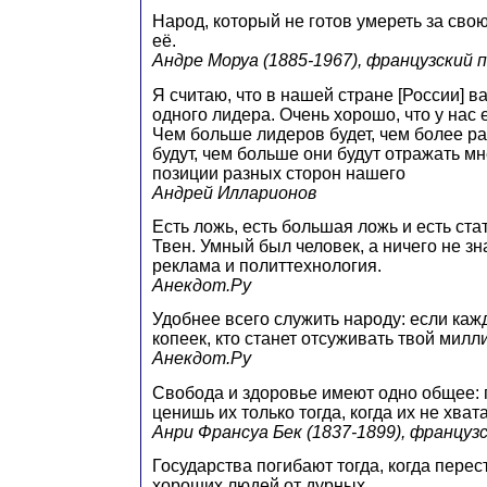
Народ, который не готов умереть за свою
её.
Андре Моруа (1885-1967), французский 
Я считаю, что в нашей стране [России] в
одного лидера. Очень хорошо, что у нас 
Чем больше лидеров будет, чем более р
будут, чем больше они будут отражать мн
позиции разных сторон нашего
Андрей Илларионов
Есть ложь, есть большая ложь и есть стат
Твен. Умный был человек, а ничего не зна
реклама и политтехнология.
Анекдот.Ру
Удобнее всего служить народу: если каж
копеек, кто станет отсуживать твой милл
Анекдот.Ру
Свобода и здоровье имеют одно общее:
ценишь их только тогда, когда их не хвата
Анри Франсуа Бек (1837-1899), француз
Государства погибают тогда, когда перес
хороших людей от дурных.