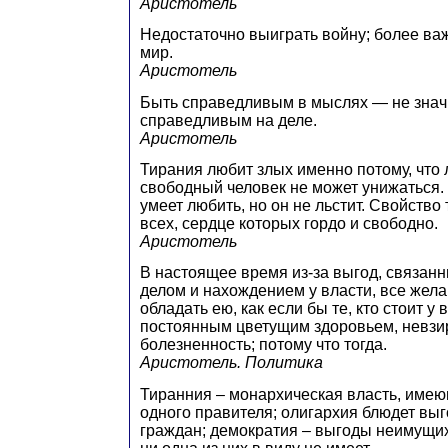
Аристотель
Недостаточно выиграть войну; более ва
мир.
Аристотель
Быть справедливым в мыслях — не знач
справедливым на деле.
Аристотель
Тирания любит злых именно потому, что 
свободный человек не может унижаться.
умеет любить, но он не льстит. Свойство 
всех, сердце которых гордо и свободно.
Аристотель
В настоящее время из-за выгод, связан
делом и нахождением у власти, все жел
обладать ею, как если бы те, кто стоит у
постоянным цветущим здоровьем, невзи
болезненность; потому что тогда.
Аристотель. Политика
Тиранния – монархическая власть, име
одного правителя; олигархия блюдет вы
граждан; демократия – выгоды неимущи