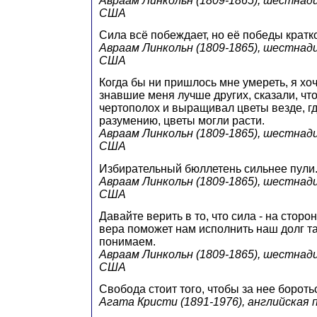
Авраам Линкольн (1809-1865), шестна
США
Сила всё побеждает, но её победы крат
Авраам Линкольн (1809-1865), шестна
США
Когда бы ни пришлось мне умереть, я хоч
знавшие меня лучше других, сказали, чт
чертополох и выращивал цветы везде, гд
разумению, цветы могли расти.
Авраам Линкольн (1809-1865), шестна
США
Избирательный бюллетень сильнее пули
Авраам Линкольн (1809-1865), шестна
США
Давайте верить в то, что сила - на сторо
вера поможет нам исполнить наш долг та
понимаем.
Авраам Линкольн (1809-1865), шестна
США
Свобода стоит того, чтобы за нее бороть
Агата Кристи (1891-1976), английская