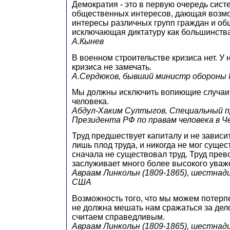
Демократия - это в первую очередь сист
общественных интересов, дающая возмо
интересы различных групп граждан и об
исключающая диктатуру как большинства
А.Кынев
В военном строительстве кризиса нет. У 
кризиса не замечать.
А.Сердюков, бывший министр обороны 
Мы должны исключить вопиющие случаи
человека.
Абдул-Хаким Султыгов, Специальный 
Президента РФ по правам человека в Ч
Труд предшествует капиталу и не зависит
лишь плод труда, и никогда не мог сущес
сначала не существовал труд. Труд прев
заслуживает много более высокого уваж
Авраам Линкольн (1809-1865), шестна
США
Возможность того, что мы можем потерп
не должна мешать нам сражаться за дел
считаем справедливым.
Авраам Линкольн (1809-1865), шестна