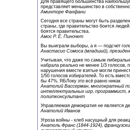
Для правящего большинства наибольшу
представляет меньшинство в собственно
Аминторе Фанфани
Сегодня все страны могут быть разделен
страны, где правительство боится людей,
боятся правительства.
Амос Р. Е. Пиночет
Вы выиграли выборы, а я — подсчет гол
Анастасио Сомоса (младший), президе
Учитывая, что даже по самым либераль
набрала реально не менее 1/3 голосов, 
нарушения вместе взятые могли принест
1/50 голосов избирателей. То есть вмес
бы 47%. ЯБЛоку это всё равно никак
Анатолий Вассерман, многократный п
интеллектуальных игр, программист, 
политконсультант
Управляемая демократия не является д
Анатолий Иванов
Угроза войны - хлеб насущный для реакц
Анатоль Франс (1844-1924), французски