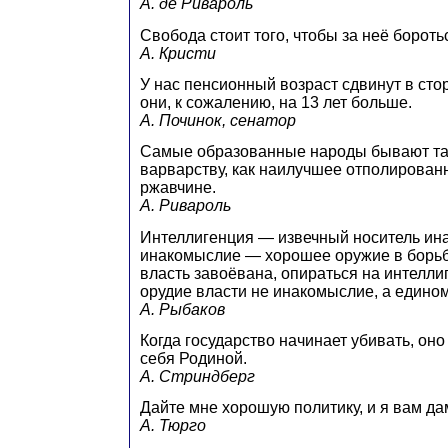
А. де Ривароль
Свобода стоит того, чтобы за неё бороть
А. Кристи
У нас пенсионный возраст сдвинут в сто
они, к сожалению, на 13 лет больше.
А. Починок, сенатор
Самые образованные народы бывают так
варварству, как наилучшее отполированн
ржавчине.
А. Ривароль
Интеллигенция — извечный носитель ин
инакомыслие — хорошее оружие в борьбе
власть завоёвана, опираться на интелл
орудие власти не инакомыслие, а едино
А. Рыбаков
Когда государство начинает убивать, оно
себя Родиной.
А. Стриндберг
Дайте мне хорошую политику, и я вам д
А. Тюрго