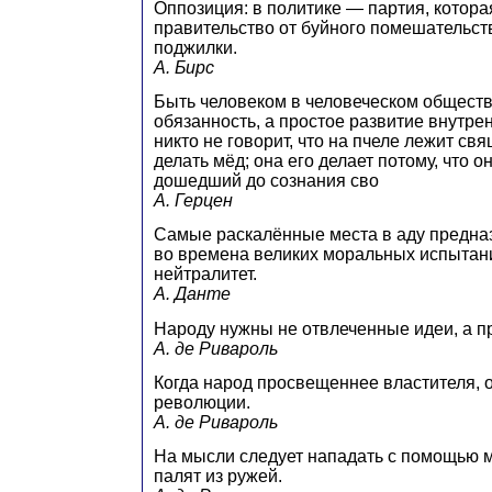
Оппозиция: в политике — партия, котора
правительство от буйного помешательст
поджилки.
А. Бирс
Быть человеком в человеческом обществ
обязанность, а простое развитие внутре
никто не говорит, что на пчеле лежит св
делать мёд; она его делает потому, что о
дошедший до сознания сво
А. Герцен
Самые раскалённые места в аду предназ
во времена великих моральных испытан
нейтралитет.
А. Данте
Народу нужны не отвлеченные идеи, а п
А. де Ривароль
Когда народ просвещеннее властителя, о
революции.
А. де Ривароль
На мысли следует нападать с помощью м
палят из ружей.