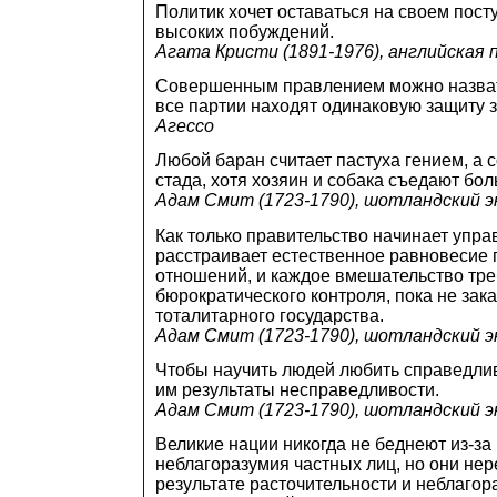
Политик хочет оставаться на своем пост
высоких побуждений.
Агата Кристи (1891-1976), английская
Совершенным правлением можно назвать
все партии находят одинаковую защиту з
Агессо
Любой баран считает пастуха гением, а 
стада, хотя хозяин и собака съедают бол
Адам Смит (1723-1790), шотландский 
Как только правительство начинает управ
расстраивает естественное равновеси
отношений, и каждое вмешательство тре
бюрократического контроля, пока не зак
тоталитарного государства.
Адам Смит (1723-1790), шотландский 
Чтобы научить людей любить справедлив
им результаты несправедливости.
Адам Смит (1723-1790), шотландский 
Великие нации никогда не беднеют из-за
неблагоразумия частных лиц, но они нер
результате расточительности и неблагор