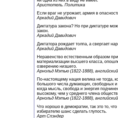
ни одна из них в виду не имеет.
Аристотель. Политика
Если враг не угрожает, армия в опасност
Аркадий Давидович
Диктатура закона? Но при диктатуре мо
закон.
Аркадий Давидович
Диктатора рождает толпа, а свергает нар
Аркадий Давидович
Неравенство естественным образом при
материализации высшего класса, опошл
озверению низшего.
Арнольд Мэтью (1822-1888), английский
По-настоящему нация велика не тогда, ко
большого числа думающих, свободных и 
когда мысль, свобода и энергия подчин
высокому, чем у среднего члена обществ
Арнольд Мэтью (1822-1888), английский
Что хорошо в демократии, так это то, чт
избирателю шанс сделать глупость.
Арт Спэндер