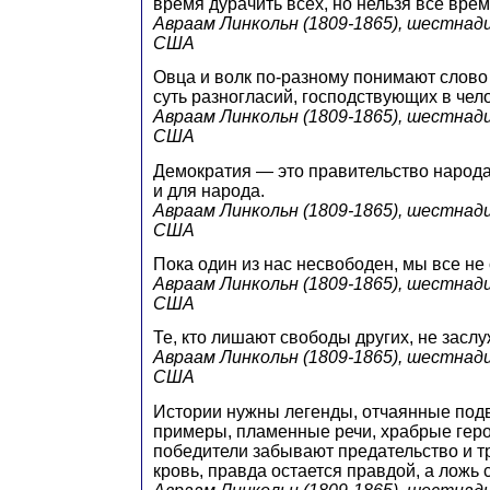
время дурачить всех, но нельзя всё врем
Авраам Линкольн (1809-1865), шестна
США
Овца и волк по-разному понимают слово
суть разногласий, господствующих в чел
Авраам Линкольн (1809-1865), шестна
США
Демократия — это правительство народа
и для народа.
Авраам Линкольн (1809-1865), шестна
США
Пока один из нас несвободен, мы все не
Авраам Линкольн (1809-1865), шестна
США
Те, кто лишают свободы других, не засл
Авраам Линкольн (1809-1865), шестна
США
Истории нужны легенды, отчаянные под
примеры, пламенные речи, храбрые геро
победители забывают предательство и т
кровь, правда остается правдой, а ложь 