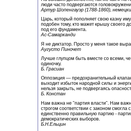
люди часто подвергаются головокружен
Артур Шопенгауэр (1788-1860), немецк
Царь, который пополняет свою казну им
подобен тому, кто мажет крышу своего до
под его фундамента.
Ас-Самарканди
Я не диктатор. Просто у меня такое выр
Аугусто Пиночет
Лучше глупцом быть вместе со всеми, ч
одиночку.
Б. Грасиан
Оппозиция — предохранительный клапан
выходит избыток народной силы и энерг
нельзя закрыть, не подвергаясь опаснос
Б. Констан
Нам важна не "партия власти". Нам важн
строгом соответствии с законом смогла 
единственно правильную партию - парти
демократических выборов.
Б.Н.Ельцин