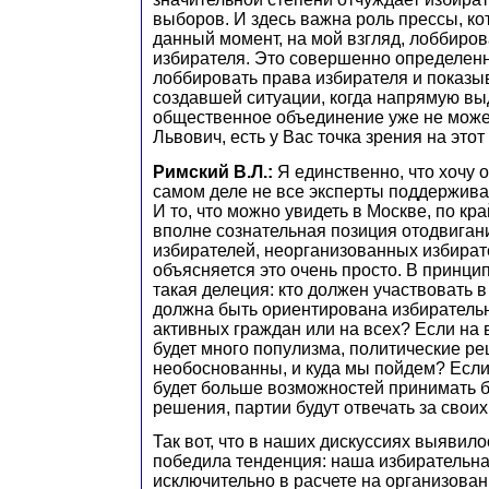
выборов. И здесь важна роль прессы, ко
данный момент, на мой взгляд, лоббиров
избирателя. Это совершенно определен
лоббировать права избирателя и показы
создавшей ситуации, когда напрямую вы
общественное объединение уже не може
Львович, есть у Вас точка зрения на этот
Римский В.Л.:
Я единственно, что хочу о
самом деле не все эксперты поддерживаю
И то, что можно увидеть в Москве, по кр
вполне сознательная позиция отодвиган
избирателей, неорганизованных избират
объясняется это очень просто. В принцип
такая делеция: кто должен участвовать 
должна быть ориентирована избиратель
активных граждан или на всех? Если на в
будет много популизма, политические ре
необоснованны, и куда мы пойдем? Если 
будет больше возможностей принимать 
решения, партии будут отвечать за своих 
Так вот, что в наших дискуссиях выявил
победила тенденция: наша избирательна
исключительно в расчете на организован