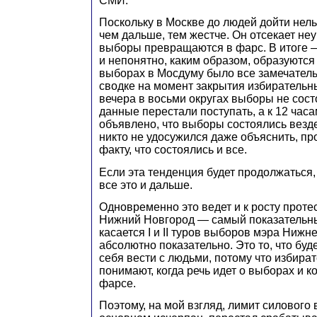
СМИ.
Поскольку в Москве до людей дойти нельз
чем дальше, тем жестче. Он отсекает не
выборы превращаются в фарс. В итоге 
и непонятно, каким образом, образуются
выборах в Мосдуму было все замечатель
сводке на момент закрытия избирательны
вечера в восьми округах выборы не сост
данные перестали поступать, а к 12 час
объявлено, что выборы состоялись везде
никто не удосужился даже объяснить, пр
факту, что состоялись и все.
Если эта тенденция будет продолжаться
все это и дальше.
Одновременно это ведет и к росту проте
Нижний Новгород — самый показательны
касается I и II туров выборов мэра Ниж
абсолютно показательно. Это то, что буде
себя вести с людьми, потому что избира
понимают, когда речь идет о выборах и ко
фарсе.
Поэтому, на мой взгляд, лимит силового