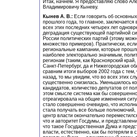
Итак, начнем. Я предоставляю слово Ал
Владимировичу Кыневу.
Кынев А. В.:
Если говорить об основных
прошлого года, то главное, заключается в
всех этих последних четырех лет однов
деградация существующей партийной с
России политических партий (этому мож
множество примеров). Практически, есл
региональные кампании, которые прошли
наиболее электорально значимым, поли
регионам (таким, как Красноярский край,
Санкт-Петербург, да и Нижегородская обл
сравним итоги выборов 2002 года с тем, 
назад, то мы увидим, что во всех этих с
существенно снизилась. Уменьшилось к
кандидатов, количество депутатов от пол
этом смысле система как бы совершенно
отреагировала на общие изменения ситуа
стало совершенно очевидно, что исполн
стала получать все больше полномочий,
центр власти окончательно переместился
что и авторитет Госдумы, и представлени
что такое Государственная Дума и пред
власти, естественно, как бы потеряли в 