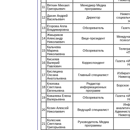
Вяткин Михаил
Менеджер Медиа
11
Григорьевич
программы
Нижег
Дахин Андрей
12
Директор
социаль
Васильевич
э
Егорова Алла
13
Обозреватель
Газет
Владимировна
Жмыриков
Междуна
14
Александр
Вице-президент
психол
Николаевич
Кальчева
Телегр
15
Марина
Обозреватель
«П
Николаевна
Кисилев
Газета «
16
Валерий
Корреспондент
Н
Павлович
Кислицина
Избират
17
Оксана
Главный специалист
Нижего
Анатольевна
Клопова
Редактор
Борское
18
Светлана
информационных
Евгеньевна
программ
Ковалева Елена
Газета «
19
Обозреватель
Валерьевна
Н
Инф
Козин Алексей
аналитич
20
Ведущий специалист
Николаевич
Админист
Нижего
Колесник
Руководитель Медиа
21
Светлана
программы
Григорьевна