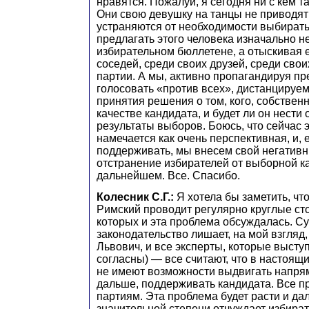
нравятся. Пожалуй, я сегодня ни с кем т
Они свою девушку на танцы не приводят 
устраняются от необходимости выбирать
предлагать этого человека изначально не
избирательном бюллетене, а отыскивая е
соседей, среди своих друзей, среди сво
партии. А мы, активно пропагандируя п
голосовать «против всех», дистанцируем
принятия решения о том, кого, собственн
качестве кандидата, и будет ли он нести 
результаты выборов. Боюсь, что сейчас 
намечается как очень перспективная, и, 
поддерживать, мы внесем свой негативн
отстранение избирателей от выборной к
дальнейшем. Все. Спасибо.
Колесник С.Г.:
Я хотела бы заметить, ч
Римский проводит регулярно круглые сто
которых и эта проблема обсуждалась. 
законодательство лишает, на мой взгляд,
Львович, и все эксперты, которые выступ
согласны) — все считают, что в настоящ
не имеют возможности выдвигать напря
дальше, поддерживать кандидата. Все п
партиям. Эта проблема будет расти и да
значительной степени отчуждает избират