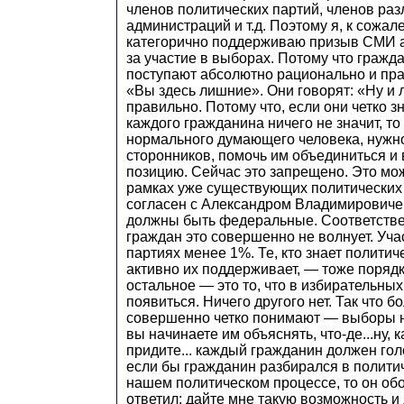
членов политических партий, членов ра
администраций и т.д. Поэтому я, к сожал
категорично поддерживаю призыв СМИ а
за участие в выборах. Потому что гражда
поступают абсолютно рационально и пра
«Вы здесь лишние». Они говорят: «Ну и 
правильно. Потому что, если они четко зн
каждого гражданина ничего не значит, то
нормального думающего человека, нужно
сторонников, помочь им объединиться и
позицию. Сейчас это запрещено. Это мож
рамках уже существующих политических 
согласен с Александром Владимировичем
должны быть федеральные. Соответстве
граждан это совершенно не волнует. Уча
партиях менее 1%. Те, кто знает политиче
активно их поддерживает, — тоже порядк
остальное — это то, что в избирательны
появиться. Ничего другого нет. Так что 
совершенно четко понимают — выборы не
вы начинаете им объяснять, что-де...ну, ка
придите... каждый гражданин должен голо
если бы гражданин разбирался в политич
нашем политическом процессе, то он об
ответил: дайте мне такую возможность и 