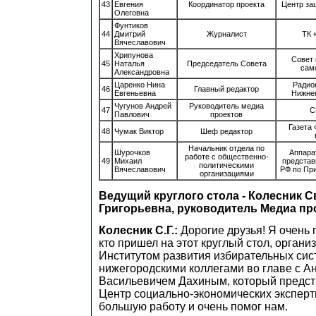
43
Евгения
Координатор проекта
Центр за
Олеговна
Фунтиков
44
Дмитрий
Журналист
ТК 
Вячеславович
Хрипунова
Совет
45
Наталья
Председатель Совета
сам
Александровна
Царенко Нина
Радио
46
Главный редактор
Евгеньевна
Нижне
Чугунов Андрей
Руководитель медиа
47
С
Павлович
проектов
Газета
48
Чумак Виктор
Шеф редактор
Начальник отдела по
Шурочков
Аппара
работе с общественно-
49
Михаил
представ
политическими
Вячеславович
РФ по Пр
организациями
Ведущий круглого стола - Колесник С
Григорьевна, руководитель Медиа п
Колесник С.Г.:
Дорогие друзья! Я очень 
кто пришел на этот круглый стол, орган
Институтом развития избирательных сист
нижегородскими коллегами во главе с А
Васильевичем Дахиным, который предст
Центр социально-экономических эксперт
большую работу и очень помог нам.