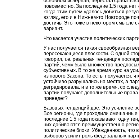
основном исчерпан, перестал срабатыва
повсеместно. За последние 1,5 года нет 
когда этим путем удалось добиться резул
взгляд, его и в Нижнем-то Новгороде поч
достичь. Это тоже в некотором смысле 
вариант.
Что касается участия политических парти
У нас получается такая своеобразная в
пересекающиеся плоскости. С одной стор
говорил, т.е. реальная тенденция послед
партий, чему было множество предпосыл
субъективных. В то же время курс на ус
из нового Закона. То есть, получается, ч
устойчиво разрушались на местах, а пар
деградировала, и в то же время, со след
партии получают дополнительные права.
приведет?
Базовых тенденций две. Это усиление р
Все регионы, где проходили смешанные 
последние 1,5 года показывают одну тен
них добиваются преимущественно реги
политические блоки. Убежденность, что
выборов усилит роль федеральных парти