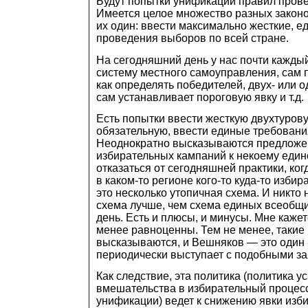
Будут попытки унификации правил пров
Имеется целое множество разных законо
их один: ввести максимально жесткие, 
проведения выборов по всей стране.
На сегодняшний день у нас почти кажды
систему местного самоуправления, сам 
как определять победителей, двух- или о
сам устанавливает пороговую явку и т.д.
Есть попытки ввести жесткую двухтурову
обязательную, ввести единые требования
Неоднократно высказываются предложен
избирательных кампаний к некоему едино
отказаться от сегодняшней практики, ко
в каком-то регионе кого-то куда-то избир
это несколько утопичная схема. И никто н
схема лучше, чем схема единых всеобщ
день. Есть и плюсы, и минусы. Мне кажет
менее равноценны. Тем не менее, такие
высказываются, и Вешняков — это один и
периодически выступает с подобными з
Как следствие, эта политика (политика у
вмешательства в избирательный процесс
унификации) ведет к снижению явки изби