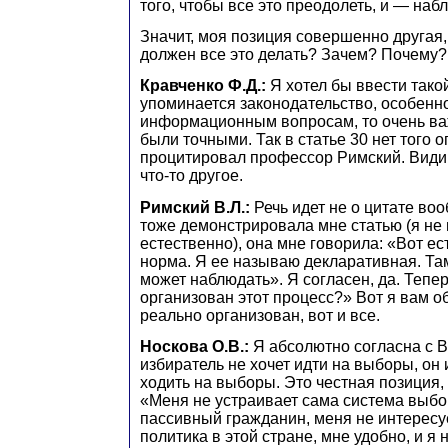
того, чтобы все это преодолеть, и — наб
Значит, моя позиция совершенно другая
должен все это делать? Зачем? Почему?
Кравченко Ф.Д.:
Я хотел бы ввести тако
упоминается законодательство, особенн
информационным вопросам, то очень ва
были точными. Так в статье 30 нет того 
процитировал профессор Римский. Видим
что-то другое.
Римский В.Л.:
Речь идет не о цитате во
тоже демонстрировала мне статью (я не
естественно), она мне говорила: «Вот ес
норма. Я ее называю декларативная. Та
может наблюдать». Я согласен, да. Тепер
организован этот процесс?» Вот я вам о
реально организован, вот и все.
Носкова О.В.:
Я абсолютно согласна с В
избиратель не хочет идти на выборы, он
ходить на выборы. Это честная позиция, 
«Меня не устраивает сама система выбо
пассивный гражданин, меня не интересу
политика в этой стране, мне удобно, и я