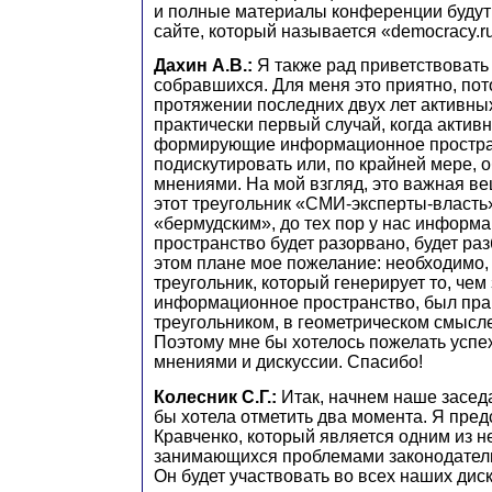
и полные материалы конференции будут
сайте, который называется «democraсy.r
Дахин А.В.:
Я также рад приветствовать 
собравшихся. Для меня это приятно, пот
протяжении последних двух лет активны
практически первый случай, когда актив
формирующие информационное простран
подискутировать или, по крайней мере, 
мнениями. На мой взгляд, это важная вещ
этот треугольник «СМИ-эксперты-власть
«бермудским», до тех пор у нас информ
пространство будет разорвано, будет ра
этом плане мое пожелание: необходимо,
треугольник, который генерирует то, чем
информационное пространство, был пр
треугольником, в геометрическом смысле
Поэтому мне бы хотелось пожелать усп
мнениями и дискуссии. Спасибо!
Колесник С.Г.:
Итак, начнем наше засед
бы хотела отметить два момента. Я пре
Кравченко, который является одним из н
занимающихся проблемами законодатель
Он будет участвовать во всех наших дис