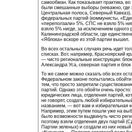
самообман. Как показывает практика, во 
были смешанные выборы (неважно, где э
Центральная полоса, Северный Кавказ),
федеральных партий (коммунисты, «Единс
«переползали» 5%. СПС не взяло 5% ниг
взяло 5% нигде, за исключением одного
Калининградской области, где единствен
«Яблока» вскоре из этой партии вышел.
Во всех остальных случаях речь идет то
списках. Вот, например, Красноярский кр
— чисто региональные конструкции: блок
Александра Уса, северная партия и бло
То же самое можно сказать обо всех ост
Федеральном законе попытались обойти
тем, что просто запретили существован
партий. Однако это обойти очень просто:
юридических лица, отделения партий, ко
не говорят, создать любой избирательны
названием, — вот вам и избирательная к
Например, этим путем пошли уже на выб
было возможности выдвинуть чисто реги
поэтому взяли отделения двух партий (
Партии зеленых) и создали из них новый