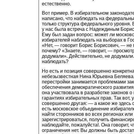
естественно.
Вот пример. В избирательном законодате
написано, что наблюдать на федеральн
только структура федерального уровня.
у нас была встреча с Надеждиным Бори
Ему был задан вопрос: может ли москов
избирателей наблюдать на выборах в Г
«Нет, — говорит Борис Борисович, — не
почему? «Знаете, — говорит, — просмотр
додумали». Действительно, не додумали
наблюдать?
Но есть и позиция совершенно конкретна
небезызвестная Нина Юрьевна Беляева,
перестройки занимается проблемами за
обеспечения демократического развития. 
она участвовала в разработке законов о 
гарантиях избирательных прав. Так вот, 
совершенно другая: — а какое же здесь
есть московское объединение избирателе
найти сторонников во всех регионах или 
зарегистрироваться, получить финансир
наблюдайте, пожалуйста!. Она говорит, ч
ограничения нет. Вы должны быть доста