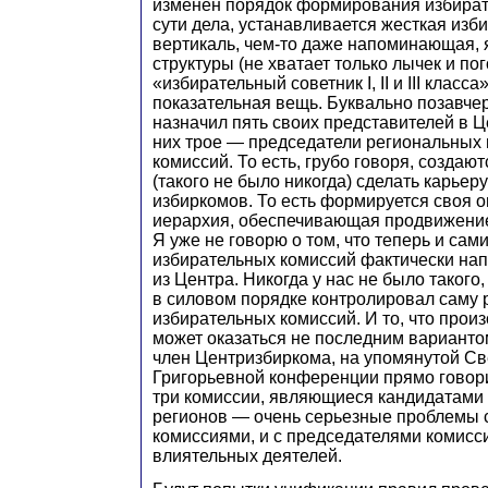
изменен порядок формирования избират
сути дела, устанавливается жесткая изб
вертикаль, чем-то даже напоминающая, 
структуры (не хватает только лычек и пог
«избирательный советник I, II и III класса
показательная вещь. Буквально позавче
назначил пять своих представителей в Ц
них трое — председатели региональных
комиссий. То есть, грубо говоря, создаю
(такого не было никогда) сделать карьер
избиркомов. То есть формируется своя 
иерархия, обеспечивающая продвижение
Я уже не говорю о том, что теперь и сам
избирательных комиссий фактически на
из Центра. Никогда у нас не было такого
в силовом порядке контролировал саму 
избирательных комиссий. И то, что прои
может оказаться не последним варианто
член Центризбиркома, на упомянутой С
Григорьевной конференции прямо говорил
три комиссии, являющиеся кандидатами 
регионов — очень серьезные проблемы 
комиссиями, и с председателями комисси
влиятельных деятелей.