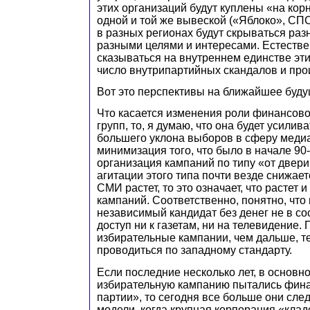
этих организаций будут куплены «на корн
одной и той же вывеской («Яблоко», СПС,
в разных регионах будут скрываться раз
разными целями и интересами. Естествен
сказываться на внутреннем единстве эти
число внутрипартийных скандалов и про
Вот это перспективы на ближайшее буду
Что касается изменения роли финансо
групп, то, я думаю, что она будет усилива
большего уклона выборов в сферу медиа.
минимизация того, что было в начале 90
организация кампаний по типу «от двери
агитации этого типа почти везде снижает
СМИ растет, то это означает, что растет и
кампаний. Соответственно, понятно, что 
независимый кандидат без денег не в со
доступ ни к газетам, ни на телевидение. 
избирательные кампании, чем дальше, т
проводиться по западному стандарту.
Если последние несколько лет, в основн
избирательную кампанию пытались фина
партии», то сегодня все больше они сле
модели, когда крупная корпорация «клад