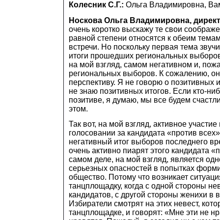
Колесник С.Г.:
Ольга Владимировна, Вам
Носкова Ольга Владимировна, дирек
очень коротко выскажу те свои соображе
равной степени относятся к обеим тема
встречи. Но поскольку первая тема звуч
итоги прошедших региональных выборов»
на мой взгляд, самом негативном и, пож
региональных выборов. К сожалению, о
перспективу. Я не говорю о позитивных и
не знаю позитивных итогов. Если кто-ниб
позитиве, я думаю, мы все будем счаст
этом.
Так вот, на мой взгляд, активное участие
голосовании за кандидата «против всех»
негативный итог выборов последнего вр
очень активно пиарят этого кандидата «п
самом деле, на мой взгляд, является од
серьезных опасностей в попытках форм
общество. Потому что возникает ситуаци
танцплощадку, когда с одной стороны не
кандидатов, с другой стороны женихи в 
Избиратели смотрят на этих невест, кото
танцплощадке, и говорят: «Мне эти не нр