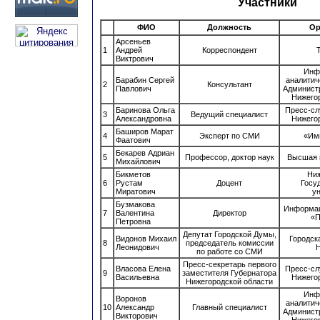
Участники
ФИО
Должность
Ор
Арсеньев
1
Андрей
Корреспондент
Виктрович
Инф
Барабин Сергей
аналитич
2
Консультант
Павлович
Админист
Нижего
Баринова Ольга
Пресс-сл
3
Ведущий специалист
Александровна
Нижего
Баширов Марат
4
Эксперт по СМИ
«Им
Фаатович
Бекарев Адриан
5
Профессор, доктор наук
Высшая 
Михайлович
Бикметов
Ниж
6
Рустам
Доцент
Госу
Миратович
у
Бузмакова
Информац
7
Валентина
Директор
«П
Петровна
Депутат Городской Думы,
Видонов Михаил
Городск
8
председатель комиссии
Леонидович
Н
по работе со СМИ
Пресс-секретарь первого
Власова Елена
Пресс-сл
9
заместителя Губернатора
Васильевна
Нижего
Нижегородской области
Инф
Воронов
аналитич
10
Александр
Главный специалист
Админист
Викторович
Нижего