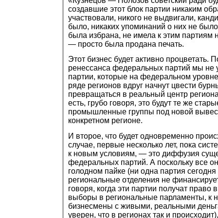
«Кузнецов — Полозов советский ради бу
создавшие этот блок партии никаким обр
участвовали, никого не выдвигали, канди
было, никаких упоминаний о них не было,
была избрана, не имела к этим партиям 
— просто была продана печать.
Этот бизнес будет активно процветать. П
ренессанса федеральных партий мы не 
партии, которые на федеральном уровне 
ряде регионов вдруг начнут цвести бурн
превращаться в реальный центр региона
есть, грубо говоря, это будут те же ста
промышленные группы под новой вывес
конкретном регионе.
И второе, что будет одновременно проис
случае, первые несколько лет, пока сис
к новым условиям, — это диффузия сущ
федеральных партий. А поскольку все он
голодном пайке (ни одна партия сегодня
региональные отделения не финансирует)
говоря, когда эти партии получат право 
выборы в региональные парламенты, к н
бизнесмены с живыми, реальными деньг
уверен, что в регионах так и происходит)