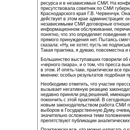
ресурса и в независимые СМИ. На конф
присутствовала советник по СМИ губерн
Краснодарского края Г.В. Червенчук. Она
действует в этом крае администрация: о
независимыми СМИ договорные отноше
информационном обслуживании, перечисл
понятно, что это определяет поведение 
прямого принуждения нет. Пытаясь смягч
сказала: «Ну, не хотят, пусть не подписы
Такая практика, я думаю, повсеместна и
Большинство выступавших говорили об 
«черного пиара», и о том, что пресса в
в этом. И опять-таки, практически все п
мнению: особых результатов подобная пр
Необходимо отметить, что участие прес
вызывает негативную реакцию законодат
недавно приняли ряд решений, имеющих,
покончить с этой практикой. В сегодняшн
новым законодательством работа СМИ 
выборов в Государственную Думу, очевид
значительно осложнена теми положения
препятствуют публикации аналитических
Практически все, что можно написать о 