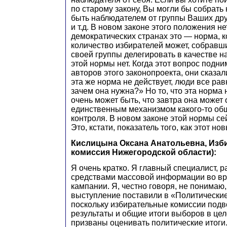
по старому закону, Вы могли бы собрать
быть наблюдателем от группы Ваших дру
и т.д. В новом законе этого положения нет
демократических странах это — норма, к
количество избирателей может, собравши
своей группы делегировать в качестве н
этой нормы нет. Когда этот вопрос подн
авторов этого законопроекта, они сказали
эта же норма не действует, люди все рав
зачем она нужна?» Но то, что эта норма 
очень может быть, что завтра она может 
единственным механизмом какого-то об
контроля. В новом законе этой нормы се
Это, кстати, показатель того, как этот но
Кислицына Оксана Анатольевна, Изб
комиссия Нижегородской области):
Я очень кратко. Я главный специалист, 
средствами массовой информации во вр
кампании. Я, честно говоря, не понимаю
выступление поставили в «Политические
поскольку избирательные комиссии под
результаты и общие итоги выборов в цел
призваны оценивать политические итоги