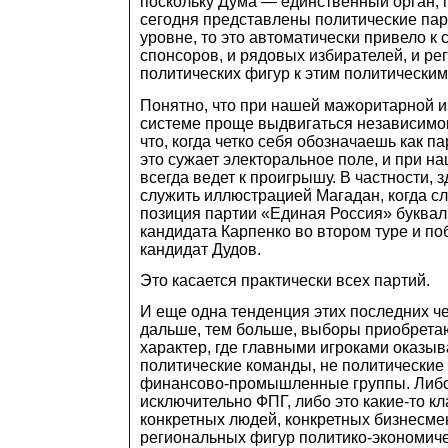
поскольку Дума — единственный орган, 
сегодня представлены политические па
уровне, то это автоматически привело к
спонсоров, и рядовых избирателей, и р
политических фигур к этим политическим
Понятно, что при нашей мажоритарной 
системе проще выдвигаться независимо
что, когда четко себя обозначаешь как п
это сужает электоральное поле, и при н
всегда ведет к проигрышу. В частности, 
служить иллюстрацией Магадан, когда с
позиция партии «Единая Россия» буквал
кандидата Карпенко во втором туре и п
кандидат Дудов.
Это касается практически всех партий.
И еще одна тенденция этих последних че
дальше, тем больше, выборы приобрета
характер, где главными игроками оказы
политические команды, не политические 
финансово-промышленные группы. Либо
исключительно ФПГ, либо это какие-то 
конкретных людей, конкретных бизнесме
региональных фигур политико-экономиче