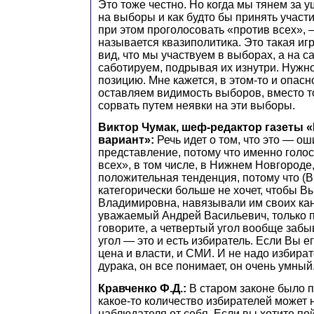
Это тоже честно. Но когда мы тянем за 
на выборы и как будто бы принять участи
при этом проголосовать «против всех», 
называется квазиполитика. Это такая иг
вид, что мы участвуем в выборах, а на 
саботируем, подрывая их изнутри. Нужн
позицию. Мне кажется, в этом-то и опасн
оставляем видимость выборов, вместо то
сорвать путем неявки на эти выборы.
Виктор Чумак, шеф-редактор газеты 
вариант»:
Речь идет о том, что это — о
представление, потому что именно голо
всех», в том числе, в Нижнем Новгороде,
положительная тенденция, потому что (
категорически больше не хочет, чтобы Вы
Владимировна, навязывали им своих кан
уважаемый Андрей Васильевич, только п
говорите, а четвертый угол вообще забы
угол — это и есть избиратель. Если Вы е
цена и власти, и СМИ. И не надо избира
дурака, он все понимает, он очень умный
Кравченко Ф.Д.:
В старом законе было п
какое-то количество избирателей может 
наблюдателя от себя. Если вы хотите по