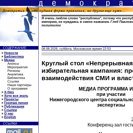
Я очень люблю слово "республика", потому что респу
империю, не нуждаясь в смене названия.
Глеб Павловс
политолог
СОДЕРЖАНИЕ:
08.08.2026, суббота. Московское время 22:53
»
Новости
»
Библиотека
»
Медиа
Круглый стол «Непрерывная
Анонсы
Мероприятия
избирательная кампания: п
Регионы
Аналитика
взаимодействия СМИ и влас
Библиотека
Ссылки
Наши партнеры
МЕДИА ПРОГРАММА 
О программе
»
X-files
при участии
»
Хочу все знать
Нижегородского центра социальн
»
Проекты
»
Горячая линия
экспертизы
»
Публикации
»
Ссылки
»
О нас
»
English
ССЫЛКИ:
Конференц-зал гост