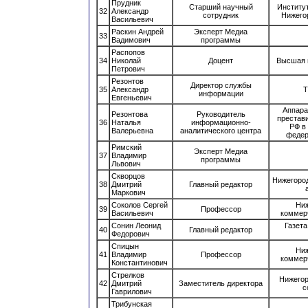
Прудник
Старший научный
Институ
32
Александр
сотрудник
Нижего
Васильевич
Раскин Андрей
Эксперт Медиа
33
Вадимович
программы
Распопов
34
Николай
Доцент
Высшая 
Петрович
Резонтов
Директор службы
35
Александр
Т
информации
Евгеньевич
Аппара
Резонтова
Руководитель
престав
36
Наталья
информационно-
РФ в
Валерьевна
аналитического центра
федер
Римский
Эксперт Медиа
37
Владимир
программы
Львович
Скворцов
Нижегоро
38
Дмитрий
Главный редактор
Маркович
Соколов Сергей
Ниж
39
Профессор
Васильевич
коммер
Сонин Леонид
Газет
40
Главный редактор
Федорович
Спицын
Ниж
41
Владимир
Профессор
коммер
Константинович
Стрелков
Нижегор
42
Дмитрий
Заместитель директора
с
Гаврилович
Трибунская