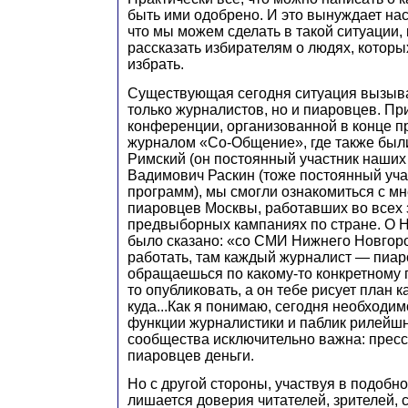
быть ими одобрено. И это вынуждает нас
что мы можем сделать в такой ситуации, 
рассказать избирателям о людях, которы
избрать.
Существующая сегодня ситуация вызыва
только журналистов, но и пиаровцев. Пр
конференции, организованной в конце п
журналом «Со-Общение», где также был
Римский (он постоянный участник наших
Вадимович Раскин (тоже постоянный уч
программ), мы смогли ознакомиться с м
пиаровцев Москвы, работавших во всех
предвыборных кампаниях по стране. О 
было сказано: «со СМИ Нижнего Новгор
работать, там каждый журналист — пиар
обращаешься по какому-то конкретному п
то опубликовать, а он тебе рисует план ка
куда...Как я понимаю, сегодня необходим
функции журналистики и паблик рилейшн
сообщества исключительно важна: пресс
пиаровцев деньги.
Но с другой стороны, участвуя в подобно
лишается доверия читателей, зрителей, 