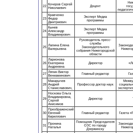
Ниж
Кочеров Сергей
22
Доцент
гос
Николаевич
педагогич
Кравченко
Эксперт Медиа
23
Федор
программы
Дмитриевич
Кынев
Эксперт Медиа
24
Александр
программы
Владимирович
Руководитель пресс-
службы
Лапина Елена
Законода
25
Законодательного
Валерьевна
Нижего
собрания Нижегородской
области
Ларионова
26
Екатерина
Директор
«Л
Андреевна
Ляпин Виктор
27
Главный редактор
Га
Вениаминович
Макарычев
Межву
28
Андрей
Профессор доктор наук
социаль
Станиславович,
экспертиз
Носкова Ольга
Владимировна,
29
Директор
Сергей
Анисимов
Преображенский
30
Евгений
Главный редактор
Газета «
Кириллович
Помощник Председателя
Пронина
Законода
31
ОЗС по городу
Наталья
Нижего
Дзержинску