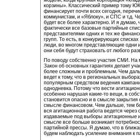
корзины». Классический пример тому Ю
финансирует почти всех сегодня, перечи
коммунистам, и «Яблоку», и СПС и т.д. Ч
будет все более характерно. И я думаю, 
фактически все базовые партийные спис
представителями одних и тех же фина
групп. То есть, в конкурирующих списках
люди, во многом представляющие одни и
они себя будут страховать от любого раз
По поводу собственно участия СМИ. На 
Закон об основных гарантиях делает уч
более сложным и проблемным. Чем даль
ведет к тому, что в региональных выбора
популярным средством ведения кампании
однодневка. Потому что вести агитацио
особенно нарушая какие-то вещи, в собс
становится опасно и в смысле закрытия с
смысле финансовом. Чем дальше, тем б
вся агитационная работа ведется через
издаваемые под выборы агитационные из
смысле все больше возникает потребност
партийной прессы. Я думаю, что в ближ
будем наблюдать усиление внимания к 