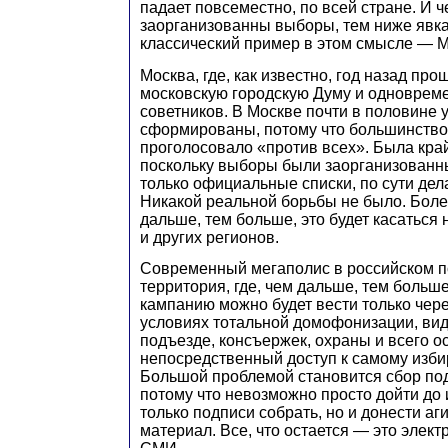
падает повсеместно, по всей стране. И 
заорганизованны выборы, тем ниже явк
классический пример в этом смысле — М
Москва, где, как известно, год назад пр
московскую городскую Думу и одновре
советников. В Москве почти в половине 
сформированы, потому что большинство
проголосовало «против всех». Была край
поскольку выборы были заорганизованн
только официальные списки, по сути дел
Никакой реальной борьбы не было. Более
дальше, тем больше, это будет касаться 
и других регионов.
Современный мегаполис в российском 
территория, где, чем дальше, тем больш
кампанию можно будет вести только чер
условиях тотальной домофонизации, ви
подъезде, консъержек, охраны и всего о
непосредственный доступ к самому изби
Большой проблемой становится сбор под
потому что невозможно просто дойти до 
только подписи собрать, но и донести а
материал. Все, что остается — это элек