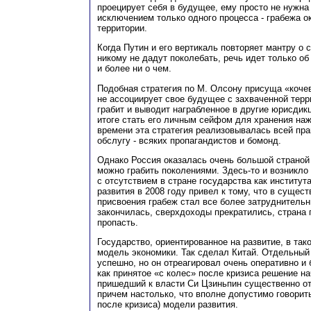
проецирует себя в будущее, ему просто не нужна
исключением только одного процесса - грабежа о
территории.
Когда Путин и его вертикаль повторяет мантру о 
никому не дадут поколебать, речь идет только об
и более ни о чем.
Подобная стратегия по М. Олсону присуща «коче
не ассоциирует свое будущее с захваченной терри
грабит и выводит награбленное в другие юрисдик
итоге стать его личным сейфом для хранения наж
времени эта стратегия реализовывалась всей пра
обслугу - всяких пропагандистов и бомонд.
Однако Россия оказалась очень большой страной 
можно грабить поколениями. Здесь-то и возникло
с отсутствием в стране государства как институт
развития в 2008 году привел к тому, что в суще
присвоения грабеж стал все более затруднительн
закончилась, сверхдоходы прекратились, страна 
пропасть.
Государство, ориентированное на развитие, в так
модель экономики. Так сделал Китай. Отдельный
успешно, но он отреагировал очень оперативно и б
как принятое «с колес» после кризиса решение на
пришедший к власти Си Цзиньпин существенно от
причем настолько, что вполне допустимо говорит
после кризиса) модели развития.