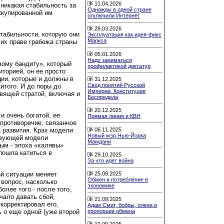
11.04.2026
 никакая стабильность за
Однажды в одной стране
ккупированной им
отключили Интернет
28.03.2026
стабильности, которую они
Эксплуатация как идея-фикс
Маркса
 их праве грабежа страны
05.01.2026
Надо заниматься
вому бандиту», который
профилактикой диктатур
торией, он ее просто
ции, которые и должны в
31.12.2025
Свод понятий Русской
итого. И до поры до
Империи. Конституция
вящей стратой, включая и
Беспредела
20.12.2025
и очень богатой, ее
Прямая линия и КВН
 противоречие, связанное
06.11.2025
а развития. Крах модели
Новый мэр Нью-Йорка
ствующей модели
Мамдани
ым - эпоха «халявы»
пошла катиться в
29.10.2025
За что идет война
25.09.2025
ой ситуации меняет
Обмен и потребление в
 вопрос, насколько
экономике
олее того - после того,
чало давать сбой,
21.09.2025
корректировал его,
Адам Смит, бобры, олени и
пропорции обмена
ь о еще одной (уже второй
12.09.2025