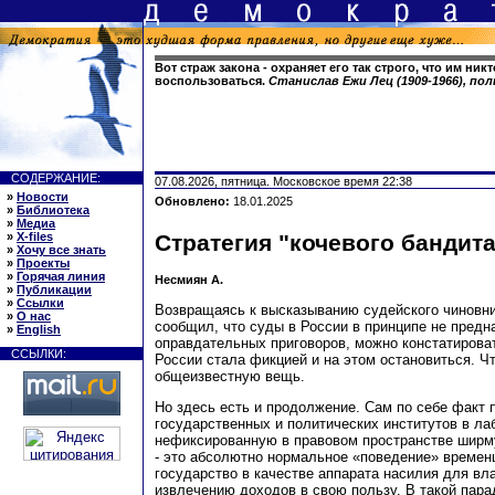
Вот страж закона - охраняет его так строго, что им ник
воспользоваться.
Станислав Ежи Лец (1909-1966), по
СОДЕРЖАНИЕ:
07.08.2026, пятница. Московское время 22:38
»
Новости
Обновлено:
18.01.2025
»
Библиотека
»
Медиа
»
X-files
Стратегия "кочевого бандита
»
Хочу все знать
»
Проекты
»
Горячая линия
Несмиян А.
»
Публикации
»
Ссылки
Возвращаясь к высказыванию судейского чиновни
»
О нас
сообщил, что суды в России в принципе не пред
»
English
оправдательных приговоров, можно констатироват
ССЫЛКИ:
России стала фикцией и на этом остановиться. Ч
общеизвестную вещь.
Но здесь есть и продолжение. Сам по себе факт
государственных и политических институтов в л
нефиксированную в правовом пространстве ширм
- это абсолютно нормальное «поведение» времен
государство в качестве аппарата насилия для вл
извлечению доходов в свою пользу. В такой пара