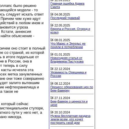
Главная ошибка Адама
коллапс было решено
Смита
вающейся модели - то
есь следует искать ответ
04.08.2025
Последний трамвай
. Причем чем хуже идут
действий в любом ином и
22.05.2025
ановится угроза
Европа и Россия. Огород и
Кстати, аннексия
козел
найти объяснение -
08.01.2025
Что Маркс и Энгельс не
поняли в потреблении
ричем оно стоит в полный
е со страной, из которой
01.01.2025
ь в итоге подальше от
Новогодняя статья от
не в России, она в
Владимира Пастухова
т теперь в силу
22.12.2024
 касты исчезла эта
Уязвимость Орешника и
 всех метка зачумленных
России
ане они тоже совершенно
будет залито вытекшим
08.12.2024
щие нефтехранилища и
Процесс образования цен по
Бем-Баверку
а такое не
27.11.2024
Бем-Баверк о ценности и
 который сейчас
цене
зистенциальном ступоре,
тного пути у него нет, а
20.10.2024
Нужна бесплатная раздача
ано никогда.
земли всем, кто хочет
построить свой дом