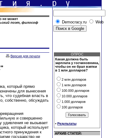
то не может
Democracy.ru
Web
льский поэт, философ
ОПРОС
Версия для печати
Какая должна быть
зарплата у госчиновника,
"
чтобы он не брал взятки
в 1 млн долларов?
2 млн долларов
1 млн долларов
ка, который прямо
назначены для вынесения
100.000 долларов
ь, что судебная власть в
10.000 долларов
то, собственно, обсуждать
1.000 долларов
100 долларов
 превращения
абильную и совершенно
у удивления не вызывает
•
Результаты
щика, который использует
астного принуждения к
АРХИВ СТАТЕЙ:
дигме государство не