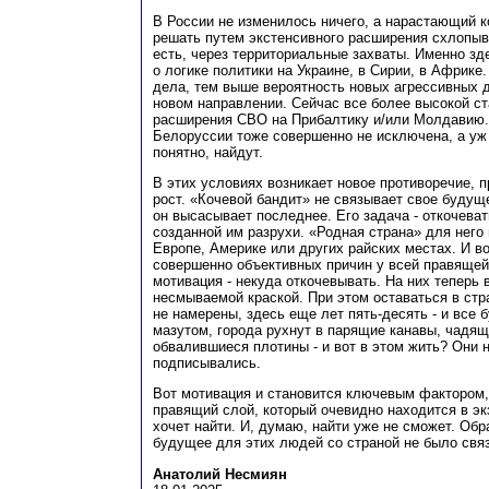
В России не изменилось ничего, а нарастающий 
решать путем экстенсивного расширения схлопы
есть, через территориальные захваты. Именно зд
о логике политики на Украине, в Сирии, в Африке
дела, тем выше вероятность новых агрессивных 
новом направлении. Сейчас все более высокой ст
расширения СВО на Прибалтику и/или Молдавию. 
Белоруссии тоже совершенно не исключена, а уж 
понятно, найдут.
В этих условиях возникает новое противоречие, п
рост. «Кочевой бандит» не связывает свое будуще
он высасывает последнее. Его задача - откочеват
созданной им разрухи. «Родная страна» для него 
Европе, Америке или других райских местах. И во
совершенно объективных причин у всей правящей
мотивация - некуда откочевывать. На них теперь
несмываемой краской. При этом оставаться в стр
не намерены, здесь еще лет пять-десять - и все 
мазутом, города рухнут в парящие канавы, чадя
обвалившиеся плотины - и вот в этом жить? Они н
подписывались.
Вот мотивация и становится ключевым фактором,
правящий слой, который очевидно находится в эк
хочет найти. И, думаю, найти уже не сможет. Обра
будущее для этих людей со страной не было связ
Анатолий Несмиян