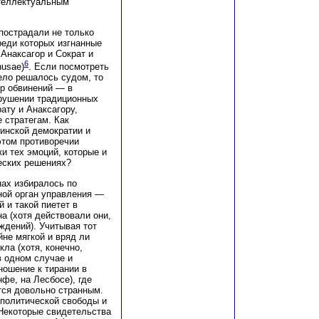
нтеллектуальным
пострадали не только
реди которых изгнанные
Анаксагор и Сократ и
6
nusae)
. Если посмотреть
дело решалось судом, то
ер обвинений — в
арушении традиционных
ату и Анаксагору,
 стратегам. Как
инской демократии и
этом противоречии
и тех эмоций, которые и
еских решениях?
ах избиралось по
ной орган управления —
 и такой пиетет в
а (хотя действовали они,
ждений). Учитывая тот
йне мягкой и вряд ли
ла (хотя, конечно,
в одном случае и
ношение к тирании в
нфе, на Лесбосе), где
тся довольно странным.
 политической свободы и
Некоторые свидетельства