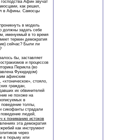
 господства Афин звучат
амосцами, как решил,
ыл в Афины. Самосцы
проникнуть в модель
но должны задать себе
м, именуемый в то время
имеет термин демократия
ие) сейчас? Были ли
?
залось бы, заставляет
 остракизмов и процессов
иторика Перикла (во
тавлена Фукидидом)
ним афинским
 «хтоническое», стояло,
ских граждан,
давших их обвинителей
ние не похоже на
вописуемых в
 поведение толпы,
 и сикофанты страдали
а поведение людей,
юч к пониманию истоков
явлениях эта демократия
 жребий как инструмент
олитиков через
ие в тюрьму или