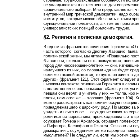
странные, труднообъяснимые особенности полисн
не укладываются в естественные для современн
«рационального выбора». Мне представляется, чт
внутренний мир греческой демократии, надо обра
институтов, которые можно объяснить с точки зр
функциональной полезности, а к тем ее практикам
универсалистских позиций объяснить трудно.
§2. Религия и полисная демократия.
В одном из фрагментов сочинения Гераклита «О 
часть которого, согласно Диогену Лаэрцию, была
политической жизни, мы читаем: «Правильно пос
бы все они, сколько ни есть возмужалых, повесил
город для несовершеннолетних — они, изгнавшие
наилучшего из них, со словами «да не будет сре
если же таковой окажется, то пусть он живет в д
других» (фрагмент 121). Этот фрагмент следует 
широком контексте отношения Гераклита к своим 
в целом ценил очень невысоко: «Каков у них ум
певцам они верят, и учитель у них — толпа, ибо н
плохи, немногие же — хороши» (фрагмент 104). К
можно рассматривать как политическую позицию 
принадлежавшего к царскому роду. Но можно за 
увидеть и нечто иное — осуждение каких-то серь
религиозных верованиях, происходивших в это вр
осуждает Гомера и Архилоха, отрицает полезност
и Пифагора, Ксенофана и Гекатея. Связано ли о
демократии с осуждением им же народных певцо
мыслителей? Не следует ли, если мы хотим серье