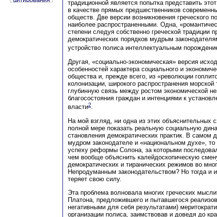
традиционной является попытка представить этот
в качестве прямых предшественников современн
обществ. Две версии возникновения греческого п
наиболее распространенными. Одна, «романтичес
степени следуя собственно греческой традиции 
демократических порядков мудрым законодателям
устройство полиса интеллектуальным порождение
Другая, «социально-экономическая» версия исход
особенностей характера социального и экономиче
общества и, прежде всего, из «революции гоплит
колонизации, широкого распространения морской 
глубинную связь между ростом экономической не
благосостояния граждан и интенциями к установ
2
власти
.
На мой взгляд, ни одна из этих объяснительных с
полной мере показать реальную социальную дин
становления демократических практик. В самом д
мудром законодателе и «национальном духе», то 
успеху реформы Солона, за которыми последовал
чем вообще объяснить калейдоскопическую смену
демократических и тиранических режимов во мног
Непродуманным законодательством? Но тогда и и
теряет свою силу.
Эта проблема волновала многих греческих мысли
Платона, предложившего и пытавшегося реализова
негативными для себя результатами) меритократ
организации полиса, заимствовав и доведя до кр