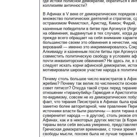
где истоки полисной демократии, обратиться к и
коллизиям античности?
В Афинах в V веке от демократических порядков 
множество политических деятелей и стратегов, с
остракизмом Фемистокл, Аристид, Кимон; Фидий, 
казненные победители в битве при Аргинусе (Argi
на обвинения, выдвинутые в тех случаях, когда 
прежде всего обращает на себя внимание характ
большинстве своем это обвинения в нечестии, н
верований — именно это инкриминировалось Сокр
Алкивиаду и казненным после битвы при Аргинусе
совместить политическую свободу в условиях аф
почти инквизиторские обвинения? Не здесь ли, в 
следует искать корни афинской демократии, исток
мотивировали широкое участие народа в политич
Почему столь большое число магистратов в Афин
жребию? Почему так велик по численности основ
совет пятисот? Откуда такой страх перед тиранией
отношении «тираноубийц» Гармодия и Аристогитон
по-видимому, совсем не из демократических побу
факт, что тирания Писистрата в Афинах была кра
заметно более авторитарной, чем правление Перик
источники власти были различны — воля тирана 
суверенитет народа — в другом), столь резкое от
Афинах, как и в некоторых других местах (в Кори
тираны вели себя весьма умеренно, представляе
Греческая демократия временами, с точки зрения
свободы мысли, похоже была не лучше тирании. 