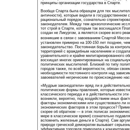
принципы организации государства в Спарте.
Вообще Спарта была образцом для тех мыслителе
античности), которые видели в государственном 
рациональный порядок, сознательно спроектиров
законодателем. Между тем археологические иссл
тот строй в Спарте, которым так восхищался Пла
создан не Ликургом, а является скорее всего реа
возникшие в связи с завоеванием Спартой Мессе
установлен примерно на 100-150 лет позднее, че
законодательство. Постоянная борьба за контрол
территорией с враждебным населением и создала
уравнительного и крайне милитаризированного об
восхищал многих ориентированных на социальну
политических мыслителей. Близкий по типу полит
городов также, по всей вероятности, обязан сво
необходимости постоянного контроля над зависи
завоевателей негреческим по происхождению нас
«Мудрые законодатели» вряд ли в действительно
политические формы правления, которые извест
классического периода и в действительности эт
возникли, вероятно, под воздействием иных факт
факторы экономическими или существовало ли х
экономических факторов в этом процессе? Приме
скорее об обратном — в этих полисах экономичес
мере в классическое время) сознательно подавля
вспомнить железные деньги в Спарте). Сам аргум
природе греческой демократии вызывает серьезны
эффективная торговля приводила к концентрации