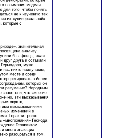
ой демократии, которые
ого понимания модели
о для того, чтобы понять
щаться не к изучению тех
ения их «универсальной»
, которые с
природе», значительная
 посвящена анализу
тупили бы эфесцы, если
и друг друга и оставили
 Гермодора, мужа
ди нас никто наилучшим,
ругом месте и среди
интерпретировать в более
согражданам, которых он
 или разумение? Народным
е знают они, что «многие
онечно, эти высказывания
аристократа,
этими высказываниями
езных изменений в
емя. Гераклит резко
ь «многознания» Гесиода
суждение Гераклитом
в и много знающих
зно разобраться в том,