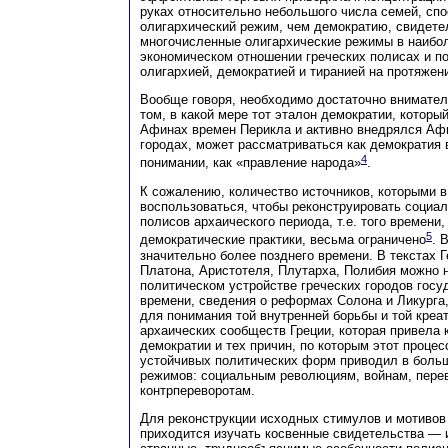
руках относительно небольшого числа семей, сп
олигархический режим, чем демократию, свидет
многочисленные олигархические режимы в наибо
экономическом отношении греческих полисах и п
олигархией, демократией и тиранией на протяжении
Вообще говоря, необходимо достаточно внимател
том, в какой мере тот эталон демократии, которы
Афинах времен Перикла и активно внедрялся Аф
городах, может рассматриваться как демократия 
4
понимании, как «правление народа»
.
К сожалению, количество источников, которыми 
воспользоваться, чтобы реконструировать социал
полисов архаического периода, т.е. того времени,
5
демократические практики, весьма ограничено
. 
значительно более позднего времени. В текстах 
Платона, Аристотеля, Плутарха, Полибия можно 
политическом устройстве греческих городов госу
времени, сведения о реформах Солона и Ликурга,
для понимания той внутренней борьбы и той креа
архаических сообществ Греции, которая привела 
демократии и тех причин, по которым этот процес
устойчивых политических форм приводил в больш
режимов: социальным революциям, войнам, пере
контрпереворотам.
Для реконструкции исходных стимулов и мотивов
приходится изучать косвенные свидетельства — и