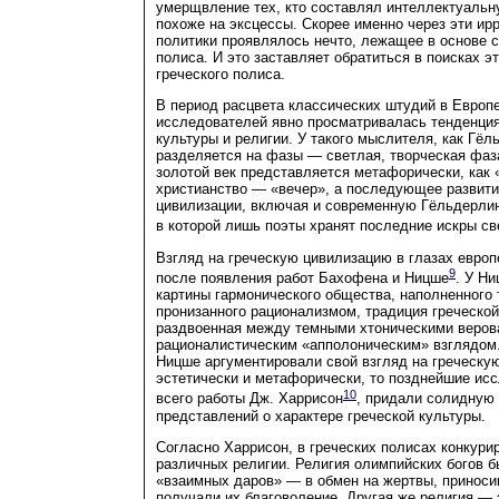
умерщвление тех, кто составлял интеллектуальн
похоже на эксцессы. Скорее именно через эти и
политики проявлялось нечто, лежащее в основе 
полиса. И это заставляет обратиться в поисках э
греческого полиса.
В период расцвета классических штудий в Европе
исследователей явно просматривалась тенденция
культуры и религии. У такого мыслителя, как Гё
разделяется на фазы — светлая, творческая фаз
золотой век представляется метафорически, как 
христианство — «вечер», а последующее развити
цивилизации, включая и современную Гёльдерли
в которой лишь поэты хранят последние искры св
Взгляд на греческую цивилизацию в глазах евро
9
после появления работ Бахофена и Ницше
. У Н
картины гармонического общества, наполненного 
пронизанного рационализмом, традиция греческой
раздвоенная между темными хтоническими веров
рационалистическим «апполоническим» взглядом
Ницше аргументировали свой взгляд на греческу
эстетически и метафорически, то позднейшие ис
10
всего работы Дж. Харрисон
, придали солидную
представлений о характере греческой культуры.
Согласно Харрисон, в греческих полисах конкури
различных религии. Религия олимпийских богов б
«взаимных даров» — в обмен на жертвы, принос
получали их благоволение. Другая же религия — 