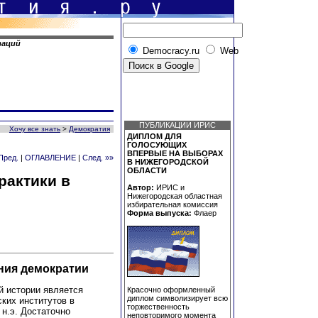
таций
Democracy.ru
Web
ПУБЛИКАЦИИ ИРИС
Хочу все знать
>
Демократия
ДИПЛОМ ДЛЯ
ГОЛОСУЮЩИХ
ВПЕРВЫЕ НА ВЫБОРАХ
Пред.
|
ОГЛАВЛЕНИЕ
|
След. »»
В НИЖЕГОРОДСКОЙ
ОБЛАСТИ
рактики в
Автор:
ИРИС и
Нижегородская областная
избирательная комиссия
Форма выпуска:
Флаер
ния демократии
й истории является
Красочно оформленный
диплом символизирует всю
ких институтов в
торжественность
о н.э. Достаточно
неповторимого момента