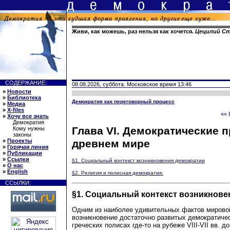
Живи, как можешь, раз нельзя как хочется.
Цецилий С
СОДЕРЖАНИЕ:
08.08.2026, суббота. Московское время 13:46
»
Новости
»
Библиотека
Демократия как переговорный процесс
»
Медиа
»
X-files
«« 
»
Хочу все знать
Демократия
Глава VI. Демократические п
Кому нужны
законы
древнем мире
»
Проекты
»
Горячая линия
»
Публикации
»
Ссылки
§1. Социальный контекст возникновения демократии
»
О нас
»
English
§2. Религия и полисная демократия.
ССЫЛКИ:
§1. Социальный контекст возникнове
Одним из наиболее удивительных фактов мирово
возникновение достаточно развитых демократичес
греческих полисах где-то на рубеже VIII-VII вв. д