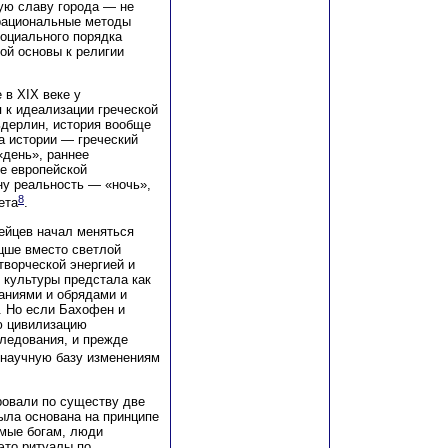
ую славу города — не
ррациональные методы
социального порядка
той основы к религии
 в ХIХ веке у
 к идеализации греческой
льдерлин, история вообще
а истории — греческий
«день», раннее
е европейской
ну реальность — «ночь»,
8
ета
.
пейцев начал меняться
ицше вместо светлой
творческой энергией и
 культуры предстала как
аниями и обрядами и
. Но если Бахофен и
ю цивилизацию
следования, и прежде
 научную базу изменениям
ровали по существу две
ыла основана на принципе
имые богам, люди
это ритуалы по