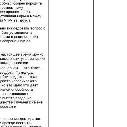
особных скорее породить
ельством чему —
лее процветавших в
остоянная борьба между
 VII-V вв. до н.э.
ьно исследовать вопрос о
й был установлен в
инами в союзнических
в современном ее
в настоящее время можно
ьные институты греческих
 когда возникали
В основном — это тексты
Геродота, Фукидида,
найти свидетельства о
дарств классического
 но это мало что дает
тивной способности
к возникновению
с вместо создания
инстве случаев к смене
воротам и
 появления демократии
 прежде всего те