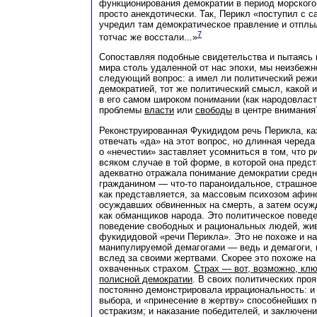
функционирования демократии в период морского
просто анекдотически. Так, Перикл «поступил с с
учредил там демократическое правление и отпл
7
тотчас же восстали...»
Сопоставляя подобные свидетельства и пытаясь 
мира столь удаленной от нас эпохи, мы неизбеж
следующий вопрос: а имел ли политический режи
демократией, тот же политический смысл, какой 
в его самом широком понимании (как народовласт
проблемы
власти
или
свободы
в центре внимания
Реконструированная Фукидидом речь Перикла, ка
отвечать «да» на этот вопрос, но длинная череда
о «нечестии» заставляет усомниться в том, что р
всяком случае в той форме, в которой она предс
адекватно отражала понимание демократии сред
гражданином — что-то параноидальное, страшное,
как представляется, за массовым психозом афин
осуждавших обвиненных на смерть, а затем осуж
как обманщиков народа. Это политическое поведе
поведение свободных и рациональных людей, жи
фукидидовой «речи Перикла». Это не похоже и на
манипулируемой демагогами — ведь и демагоги,
вслед за своими жертвами. Скорее это похоже н
охваченных страхом.
Страх — вот, возможно, кл
полисной демократии
. В своих политических про
постоянно демонстрировала иррациональность: и
выбора, и «принесение в жертву» способнейших п
остракизм; и наказание победителей, и заключен