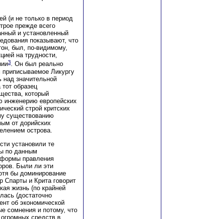
й (и не только в период
строе прежде всего
анный и установленный
едования показывают, что
тон, был, по-видимому,
кцией на трудности,
3
нии
. Он был реально
м приписываемое Ликургу
ь над значительной
 тот образец
щества, который
ю инженерию европейских
ический строй критских
ему существованию
мым от дорийских
елением острова.
сти установили те
ны по данным
и формы правления
оров. Были ли эти
отя бы доминирование
р Спарты и Крита говорит
кая жизнь (по крайней
лась (достаточно
ент об экономической
е сомнения и потому, что
 огромных средств в