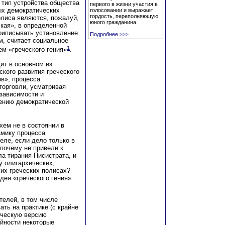
 тип устройства общества
первого в жизни участия в
ых демократических
голосовании и выражает
гордость, переполняющую
олиса являются, пожалуй,
юного гражданина.
кая», в определенной
приписывать установление
Подробнее
>>>
, считает социальное
1
м «греческого гения»
.
ит в основном из
ского развития греческого
ов», процесса
торговли, усматривая
зависимости и
лению демократической
хем не в состоянии в
амику процесса
еле, если дело только в
почему не привели к
а тирания Писистрата, и
 олигархических,
их греческих полисах?
дея «греческого гения»
телей, в том числе
ть на практике (с крайне
ическую версию
айности некоторые