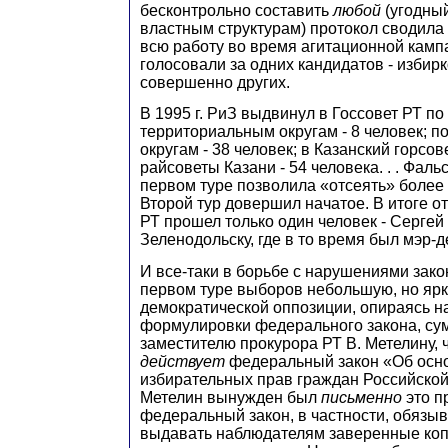
бесконтрольно составить
любой
(угодный
властным структурам) протокол сводила 
всю работу во время агитационной камп
голосовали за одних кандидатов - изби
совершенно других.
В 1995 г. РиЗ выдвинул в Госсовет РТ п
территориальным округам - 8 человек; 
округам - 38 человек; в Казанский горсове
райсоветы Казани - 54 человека. . . Фал
первом туре позволила «отсеять» более 
Второй тур довершил начатое. В итоге о
РТ прошел только один человек - Сергей 
Зеленодольску, где в то время был мэр-д
И все-таки в борьбе с нарушениями зак
первом туре выборов небольшую, но яр
демократической оппозиции, опираясь 
формулировки федерального закона, сум
заместителю прокурора РТ В. Метелину, 
действует
федеральный закон «Об осн
избирательных прав граждан Российско
Метелин вынужден был
письменно
это пр
федеральный закон, в частности, обязы
выдавать наблюдателям заверенные коп