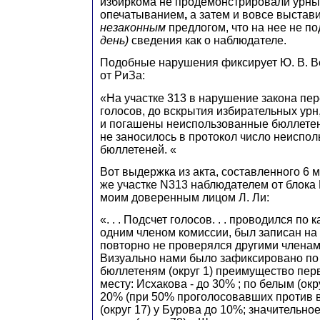
избиркома не продемонстрировали урны
опечатыванием
,
а затем и вовсе выстави
незаконным
предлогом, что на нее не п
день)
сведения как о наблюдателе.
Подобные нарушения фиксирует Ю. В. В
от РиЗа:
«На участке 313 в нарушение закона пе
голосов, до вскрытия избирательных урн
и погашены неиспользованные бюллетен
не заносилось в протокол число неиспо
бюллетеней. «
Вот выдержка из акта, составленного 6 м
же участке N313 наблюдателем от блока 
моим доверенным лицом Л. Ли:
«. . . Подсчет голосов. . . проводился по
одним членом комиссии, был записан на 
повторно не проверялся другими членами
Визуально нами было зафиксировано по
бюллетеням (округ 1) преимущество пер
месту: Исхакова - до 30% ; по белым (окр
20% (при 50% проголосовавших против 
(округ 17) у Бурова до 10%; значительн