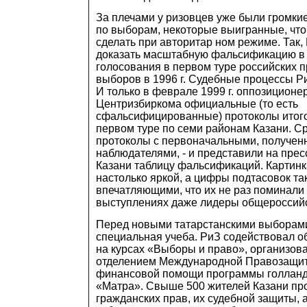
За плечами у ризовцев уже были громки
по выборам, некоторые выигранные, что
сделать при авторитар ном режиме. Так,
доказать масштабную фальсификацию в 
голосования в первом туре российских 
выборов в 1996 г. Судебные процессы Ри
И только в феврале 1999 г. оппозиционе
Центризбиркома официальные (то есть
сфальсифицированные) протоколы итого
первом туре по семи районам Казани. С
протоколы с первоначальными, получе
наблюдателями, - и представили на пре
Казани таблицу фальсификаций. Картинк
настолько яркой, а цифры подтасовок та
впечатляющими, что их не раз поминали 
выступлениях даже лидеры общероссийс
Перед новыми татарстанскими выборам
специальная учеба. РиЗ содействовал о
на курсах «Выборы и право», организов
отделением Международной Правозащит
финансовой помощи программы голланд
«Матра». Свыше 500 жителей Казани пр
гражданских прав, их судебной защиты, а