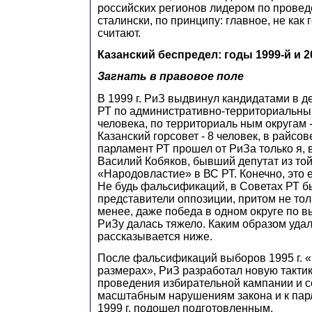
российских регионов лидером по прове
сталински, по принципу: главное, не как г
считают.
Казанский беспредел: годы 1999-й и 2
Загнать в правовое поле
В 1999 г. РиЗ выдвинул кандидатами в де
РТ по административно-территориальным
человека, по территориаль ным округам -
Казанский горсовет - 8 человек, в райсов
парламент РТ прошел от РиЗа только я, 
Василий Кобяков, бывший депутат из той
«Народовластие» в ВС РТ. Конечно, это
Не будь фальсификаций, в Советах РТ б
представители оппозиции, притом не тол
менее, даже победа в одном округе по 
РиЗу далась тяжело. Каким образом удал
рассказывается ниже.
После фальсификаций выборов 1995 г. «
размерах», РиЗ разработал новую тактик
проведения избирательной кампании и 
масштабным нарушениям закона и к па
1999 г. подошел подготовленным.