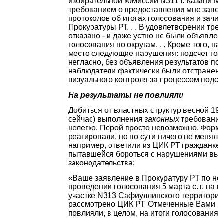
избирательной комиссии N311 г. Казани М
требованием о предоставлении мне зав
протоколов об итогах голосования и зач
Прокуратуры РТ. . . В удовлетворении т
отказано - и даже устно не были объявл
голосования по округам. . . Кроме того, 
место следующие нарушения: подсчет г
негласно, без объявления результатов п
наблюдатели фактически были отстране
визуального контроля за процессом подсче
На результаты не повлияли
Добиться от властных структур весной 199
сейчас) выполнения
законных
требовани
нелегко. Порой просто невозможно. Фо
реагировали, но по сути ничего не менялос
например, ответили из ЦИК РТ гражданке 
пытавшейся бороться с нарушениями в
законодательства:
«Ваше заявление в Прокуратуру РТ по н
проведении голосования 5 марта с. г. на
участке N313 Сафиуллинского территори
рассмотрено ЦИК РТ. Отмеченные Вами 
повлияли, в целом, на итоги голосования