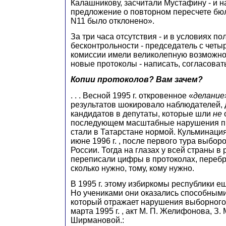
Калашникову, засчитали Мустафину - и н
предложение о повторном пересчете бюл
N11 было отклонено».
За три часа отсутствия - и в условиях по
бесконтрольности - председатель с чет
комиссии имели великолепную возможно
новые протоколы - написать, согласовать,
Копии протоколов? Вам зачем?
. . . Весной 1995 г. откровенное «
делание
результатов шокировало наблюдателей, 
кандидатов в депутаты, которые шли
не
о
последующем масштабные нарушения пр
стали в Татарстане нормой. Кульминаци
июне 1996 г. , после первого тура выбор
России. Тогда на глазах у всей страны в
переписали цифры в протоколах, перебр
сколько нужно, тому, кому нужно.
В 1995 г. этому избиркомы республики еще
Но учениками они оказались способными
который отражает нарушения выборного
марта 1995 г. , акт М. П. Желифонова, З. 
Ширмановой.: