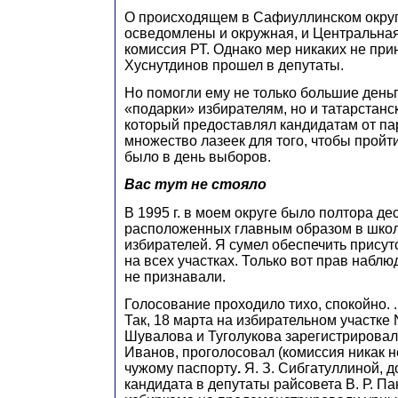
О происходящем в Сафиуллинском окру
осведомлены и окружная, и Центральна
комиссия РТ. Однако мер никаких не при
Хуснутдинов прошел в депутаты.
Но помогли ему не только большие день
«подарки» избирателям, но и татарстанс
который предоставлял кандидатам от па
множество лазеек для того, чтобы пройти
было в день выборов.
Вас тут не стояло
В 1995 г. в моем округе было полтора дес
расположенных главным образом в школа
избирателей. Я сумел обеспечить прису
на всех участках. Только вот прав набл
не признавали.
Голосование проходило тихо, спокойно. .
Так, 18 марта на избирательном участке
Шувалова и Туголукова зарегистрировали
Иванов, проголосовал (комиссия никак н
чужому паспорту
.
Я. З. Сибгатуллиной, 
кандидата в депутаты райсовета В. Р. П