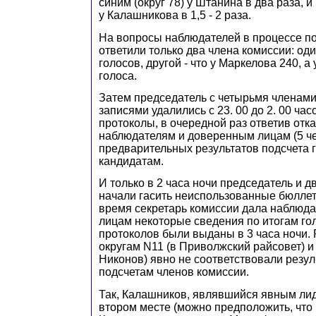
синим (округ 78) у Штанина в два раза, и
у Калашникова в 1,5 - 2 раза.
На вопросы наблюдателей в процессе по
ответили только два члена комиссии: оди
голосов, другой - что у Маркелова 240, а
голоса.
Затем председатель с четырьмя членами
записями удалились с 23. 00 до 2. 00 час
протоколы, в очередной раз ответив отк
наблюдателям и доверенным лицам (5 че
предварительных результатов подсчета 
кандидатам.
И только в 2 часа ночи председатель и д
начали гасить неиспользованные бюллете
время секретарь комиссии дала наблюд
лицам некоторые сведения по итогам гол
протоколов были выданы в 3 часа ночи. 
округам N11 (в Приволжский райсовет) и
Никонов) явно не соответствовали резу
подсчетам членов комиссии.
Так, Калашников, являвшийся явным лид
втором месте (можно предположить, что 