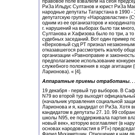
правовое поле взвалили на себя предсе
РиЗа Ильдус Султанов и юрист РиЗа Мас
народные депутаты Татарстана в 1990 - 1
депутатскую группу «Народовластие» (Су
одним из ее организаторов и координато
г. нарушений на выборах было так много,
Султанова и Хафизова было по три, а то и
судебных заседаний. Вот один пример п
«Верховный суд РТ признал незаконным
отказавшегося рассмотреть жалобу общ
организации «Равноправие и законность
предполагаемое использование конкуре
служебного положения в ходе агитации (
Ларионова). « [4].
Аппаратные приемы отработаны. . 
19 декабря - первый тур выборов. В Са
N79 во второй тур выходят официальны
(начальник управления социальной защит
Ларионова и я, кандидат от РиЗа. Хотя
кандидатом в депутаты 27. 10. 99 собра
школы N95, ее поддерживала партия вла
новый век», которую возглавляет (в нар
основах народовластия в РТ») председа
Фарид Мухаметшин. Отношение к нам дв