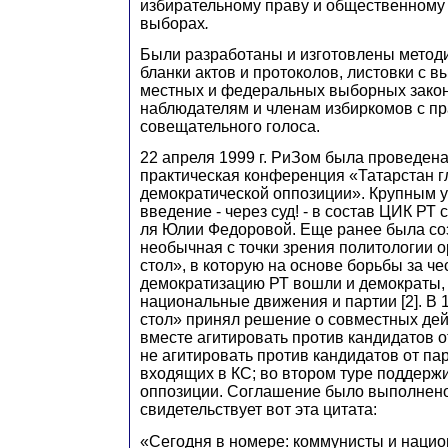
избирательному праву и общественному
выборах
.
Были разработаны и изготовлены метод
бланки актов и протоколов, листовки с 
местных и федеральных выборных закон
наблюдателям и членам избиркомов с п
совещательного голоса.
22 апреля 1999 г. РиЗом была проведена
практическая конференция «Татарстан 
демократической оппозиции». Крупным 
введение - через суд! - в состав ЦИК РТ
ля Юлии Федоровой. Еще ранее была с
необычная с точки зрения политологии 
стол», в которую на основе борьбы за ч
демократизацию РТ вошли и демократы, 
национальные движения и партии [2]. В 1
стол» принял решение о совместных дей
вместе агитировать против кандидатов о
не агитировать против кандидатов от па
входящих в КС; во втором туре поддержи
оппозиции. Соглашение было выполнен
свидетельствует вот эта цитата:
«Сегодня в номере: коммунисты и наци