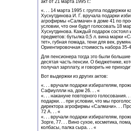
акт от 21 марта 1995 г.:
«. . . 14 марта 1995 г. группа поддержки
Хуснутдинова И. Г. вручала подарки изб
агрофирмы «Салмачи» в доме 41 по про
условии, что они будут голосовать 18 ма
Хуснутдинова. Каждый подарок состоял
предметов: бутылка 0,5 л. вина марки «С
тет», губная помада, тени для век, румяна.
Ориентировочная стоимость набора 35-40
Для пенсионера тогда это были большие
десятая часть пенсии. О бюджетнике, к
получал зарплату, и говорить не приходи
Вот выдержки из других актов:
«. . . вручали подарки избирателям, пр
Сафиуллли на, дом 26. . . «
«. . . накануне повторного голосования. .
подарки. . . при условии, что мы проголо
директора агрофирмы «Салмачи». . . Пр
72 А. . . «
«. . . вручали подарки избирателям, про
Зорге, 77. . . Вино сухое, косметика, пома
колбасы, палка сыра. . . «