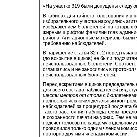
«На участке 319 были допущены следу
В кабинах для тайного голосования и в
избирательного участка находились аги
изображением бюллетеней, на которых 
жирным шрифтом фамилии глав админис
района. Агитационные материалы были 
требованию наблюдателей.
В нарушение статьи 32 п. 2 перед начал
(до вскрытия ящиков) не были подсчита
неиспользованные бюллетени. Соответс
оглашались и не заносились в протокол 
неиспользованных бюллетеней.
Перед вскрытием ящиков председатель 
для всего состава наблюдателей ряд ст
шести метров от стола
с бюллетенями 
полностью исключил детальный контроль
наблюдателей за процедурой подсчета б
такого расстояния наблюдателям предл
в сохранности печати на урнах. Тем не м
подсчет голосов по каждому отдельному 
проводился только одним членом комисс
повторно другими членами комиссии.