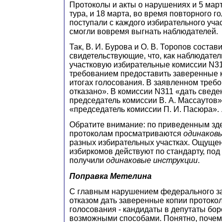
Протоколы и акты о нарушениях и 5 март
тура, и 18 марта, во время повторного г
поступали с каждого избирательного участк
смогли вовремя выгнать наблюдателей.
Так, В. И. Бурова и О. В. Торопов состав
свидетельствующие, что, как наблюдател
участковую избирательные комиссии N311
требованием предоставить заверенные 
итогах голосования. В заявленном треб
отказано». В комиссии N311 «дать сведе
председатель комиссии В. А. Массаутов»
«председатель комиссии П. И. Пасюра». .
Обратите внимание: по приведенным зде
протоколам просматриваются
одинаков
разных избирательных участках. Ощущен
избиркомов действуют по стандарту, под к
получили
одинаковые инструкции
.
Поправка Метелина
С главным нарушением федерального за
отказом дать заверенные копии протокол
голосования - кандидаты в депутаты боро
возможными способами. Понятно, почем