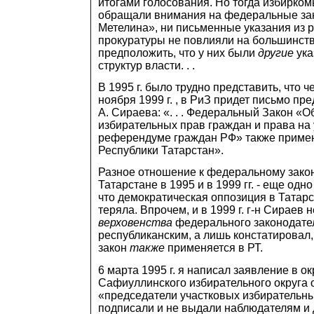
итогами голосования. Но тогда избирком
обращали внимания на федеральные за
Метелина», ни письменные указания из 
прокуратуры не повлияли на большинств
предположить, что у них были
другие
ука
структур власти. . .
В 1995 г. было трудно представить, что ч
ноября 1999 г. , в РиЗ придет письмо пр
А. Сираева: «. . . Федеральный Закон «
избирательных прав граждан и права на 
референдуме граждан РФ» также примен
Республики Татарстан».
Разное отношение к федеральному закон
Татарстане в 1995 и в 1999 гг. - еще одно
что демократическая оппозиция в Татарс
теряла. Впрочем, и в 1999 г. г-н Сираев 
верховенства
федерального законодате
республиканским, а лишь констатировал
закон
также
применяется в РТ.
6 марта 1995 г. я написал заявление в 
Сафиуллинского избирательного округа о
«председатели участковых избирательных
подписали и не выдали наблюдателям и