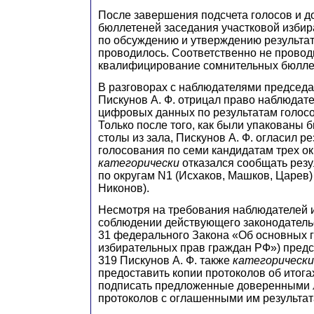
После завершения подсчета голосов и д
бюллетеней заседания участковой избир
по обсуждению и утверждению результат
проводилось. Соответственно не провод
квалифицирование сомнительных бюлле
В разговорах с наблюдателями председа
Пискунов А. Ф. отрицал право наблюдат
цифровых данных по результатам голосо
Только после того, как были упакованы 
столы из зала, Пискунов А. Ф. огласил р
голосования по семи кандидатам трех ок
категорически
отказался сообщать резу
по округам N1 (Исхаков, Машков, Царев)
Никонов).
Несмотря на требования наблюдателей 
соблюдении действующего законодательс
31 федерального Закона «Об основных 
избирательных прав граждан РФ») предс
319 Пискунов А. Ф. также
категорически
предоставить копии протоколов об итога
подписать предложенные доверенными 
протоколов с оглашенными им результат