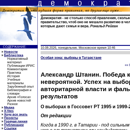
Демократия - не столько способ правления, скольк
правительство, чтоб оно не мешало развитию в че
которые дают семья и вера.
Рональд Рейган
СОДЕРЖАНИЕ:
10.08.2026, понедельник. Московское время 10:46
»
Новости
»
Библиотека
Особая зона: выборы в Татарстане
Нормативный
материал
«« 
Публикации ИРИС
Комментарии
Практика
Александр Штанин. Победа 
История
Учебные
невероятной. Успех на выбо
материалы
Зарубежный опыт
авторитарной власти и фал
Библиография и
словари
результатов
Архив «Голоса»
Архив новостей
Разное
О выборах в Госсовет РТ 1995 и 1999-
»
Медиа
»
X-files
»
Хочу все знать
От редакции
»
Проекты
»
Горячая линия
Когда в 1990 г. в Татарии - под сильны
»
Публикации
»
Ссылки