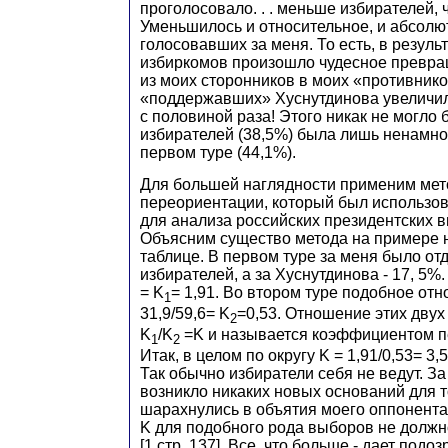
проголосовало. . . меньше избирателей, 
Уменьшилось и относительное, и абсолю
голосовавших за меня. То есть, в резуль
избиркомов произошло чудесное превра
из моих сторонников в моих «противнико
«поддержавших» Хуснутдинова увеличил
с половиной раза! Этого никак не могло бы
избирателей (38,5%) была лишь ненамно
первом туре (44,1%).
Для большей наглядности применим ме
переориентации, который был использо
для анализа российских президентских вы
Объясним существо метода на примере 
таблице. В первом туре за меня было от
избирателей, а за Хуснутдинова - 17, 5%
= K
= 1,91. Во втором туре подобное от
1
31,9/59,6= K
=0,53. Отношение этих дву
2
K
/K
=K и называется коэффициентом п
1
2
Итак, в целом по округу K = 1,91/0,53= 3
Так обычно избиратели себя не ведут. За
возникло никаких новых оснований для то
шарахнулись в объятия моего оппонента
K для подобного рода выборов не должн
[1,стр. 137]. Все, что больше - дает подо