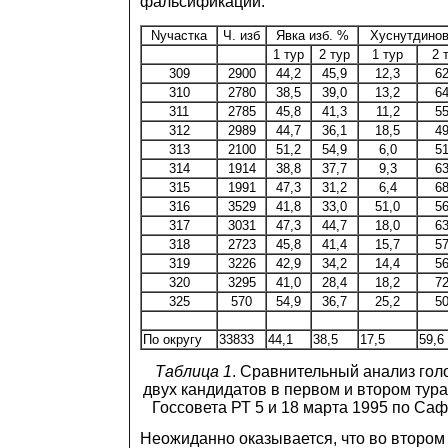
фальсификации.
Nучастка
Ч. изб
Явка изб. %
Хуснутдино
1 тур
2 тур
1 тур
2 
309
2900
44,2
45,9
12,3
62
310
2780
38,5
39,0
13,2
64
311
2785
45,8
41,3
11,2
55
312
2989
44,7
36,1
18,5
49
313
2100
51,2
54,9
6,0
51
314
1914
38,8
37,7
9,3
63
315
1991
47,3
31,2
6,4
68
316
3529
41,8
33,0
51,0
56
317
3031
47,3
44,7
18,0
63
318
2723
45,8
41,4
15,7
57
319
3226
42,9
34,2
14,4
56
320
3295
41,0
28,4
18,2
72
325
570
54,9
36,7
25,2
50
По округу
33833
44,1
38,5
17,5
59,6
Таблица 1
. Сравнительный анализ гол
двух кандидатов в первом и втором тур
Госсовета РТ 5 и 18 марта 1995 по Саф
Неожиданно оказывается, что во втором 