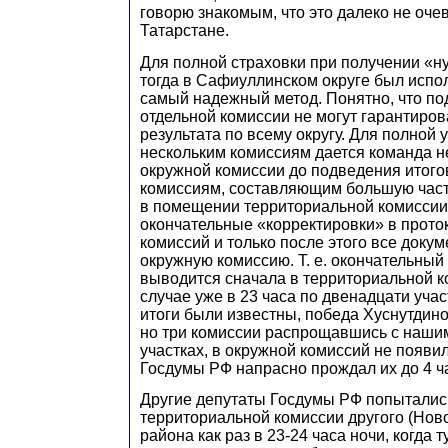
говорю знакомым, что это далеко не оче
Татарстане.
Для полной страховки при получении «н
тогда в Сафиуллинском округе был испо
самый надежный метод. Понятно, что по
отдельной комиссии не могут гарантиров
результата по всему округу. Для полной
нескольким комиссиям дается команда н
окружной комиссии до подведения итого
комиссиям, составляющим большую часть
в помещении территориальной комиссии
окончательные «корректировки» в прото
комиссий и только после этого все доку
окружную комиссию. Т. е. окончательный 
выводится сначала в территориальной к
случае уже в 23 часа по двенадцати уч
итоги были известны, победа Хуснутдин
но три комиссии распрощавшись с наши
участках, в окружной комиссий не появи
Госдумы РФ напрасно прождал их до 4 ча
Другие депутаты Госдумы РФ попыталис
территориальной комиссии другого (Нов
района как раз в 23-24 часа ночи, когда 