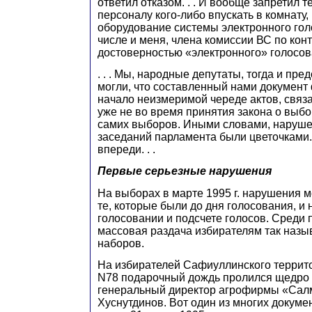
ответил отказом. . . И вообще запретил 
персоналу кого-либо впускать в комнату,
оборудование системы электронного гол
числе и меня, члена комиссии ВС по кон
достоверностью «электронного» голосов
. . . Мы, народные депутаты, тогда и пре
могли, что составленный нами документ
начало неизмеримой череде актов, свя
уже не во время принятия закона о выбо
самих выборов. Иными словами, наруше
заседаний парламента были цветочками.
впереди. . .
Первые серьезные нарушения
На выборах в марте 1995 г. нарушения 
те, которые были до дня голосования, и
голосовании и подсчете голосов. Среди
массовая раздача избирателям так наз
наборов.
На избирателей Сафиуллинского террито
N78 подарочный дождь пролился щедро -
генеральный директор агрофирмы «Сал
Хуснутдинов. Вот один из многих докумен