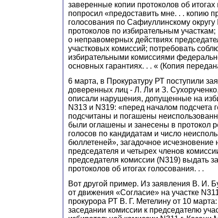
заверенные копии протоколов об итогах г
попросил «предоставить мне. . . копию п
голосования по Сафиуллинскому округу 
протоколов по избирательным участкам;
о неправомерных действиях председате
участковых комиссий; потребовать собл
избирательными комиссиями федерально
основных гарантиях. . . « (Копия передан
6 марта, в Прокуратуру РТ поступили за
доверенных лиц - Л. Ли и З. Сухорученк
описали нарушения, допущенные на изб
N313 и N319: «перед началом подсчета 
подсчитаны и погашены неиспользованн
были оглашены и занесены в протокол р
голосов по кандидатам и число неиспол
бюллетеней», загадочное исчезновение н
председателя и четырех членов комиссии
председателя комиссии (N319) выдать з
протоколов об итогах голосования. . .
Вот другой пример. Из заявления В. И. 
от движения «Согласие» на участке N31
прокурора РТ В. Г. Метелину от 10 марта
заседании комиссии к председателю уча