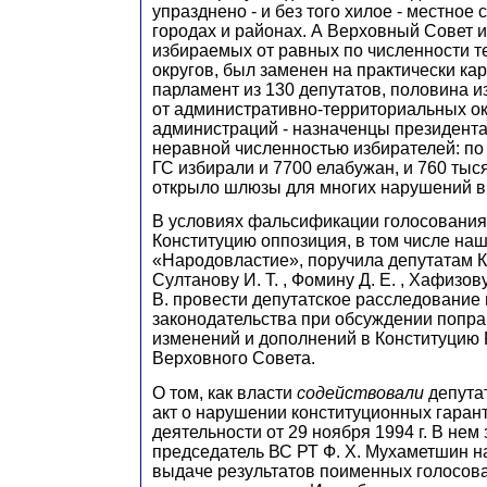
упразднено - и без того хилое - местное
городах и районах. А Верховный Совет и
избираемых от равных по численности 
округов, был заменен на практически ка
парламент из 130 депутатов, половина и
от административно-территориальных ок
администраций - назначенцы президента
неравной численностью избирателей: по
ГС избирали и 7700 елабужан, и 760 тыс
открыло шлюзы для многих нарушений в 
В условиях фальсификации голосования 
Конституцию оппозиция, в том числе наш
«Народовластие», поручила депутатам Ко
Султанову И. Т. , Фомину Д. Е. , Хафизову
В. провести депутатское расследование
законодательства при обсуждении попра
изменений и дополнений в Конституцию Р
Верховного Совета.
О том, как власти
содействовали
депутат
акт о нарушении конституционных гаран
деятельности от 29 ноября 1994 г. В нем
председатель ВС РТ Ф. Х. Мухаметшин н
выдаче результатов поименных голосова