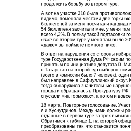
продолжить борьбу во втором туре.
А вот на участке 318 была противополож
видимо, поменяли местами две горки бю
бюллетеней за меня посчитали кандидату
54 бюллетеня засчитали мне, у меня там 
всего 4,3%. В пользу такой подтасовки го
даже
во втором туре у меня там было 30
«даже» вы поймете немного ниже.
В ответ на нарушения со стороны избир
туре Государственная Дума РФ своим п
принятым по инициативе депутата В. Ми
в Татарстан на второй тур выборов коми
(всего в комиссии было 7 человек), один
был направлен в Сафиуллинский округ. К
тогда обнаружила значительные нарушен
города и обращалась в Прокуратуру РФ, 
спускали «на тормозах», а потом и вовсе
18 марта. Повторное голосование. Участ
я и Хуснутдинов. Между нами должны ра
отданные в первом туре за трех выбывш
Обратимся к таблице 1, на которой офи
преобразованы так, что становится пон