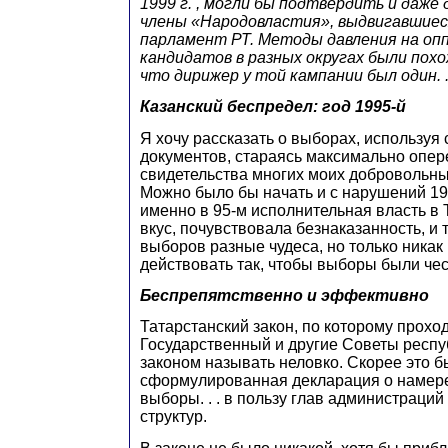
1999 г. , могли бы подтвердить и даже
члены «Народовластия», выдвигавшиеся
парламент РТ. Методы давления на оп
кандидатов в разных округах были похо
что дирижер у той кампании был один. .
Казанский беспредел: год 1995-й
Я хочу рассказать о выборах, используя
документов, стараясь максимально опере
свидетельства многих моих добровольн
Можно было бы начать и с нарушений 198
именно в 95-м исполнительная власть в
вкус, почувствовала безнаказанность, и
выборов разные чудеса, но только никак 
действовать так, чтобы выборы были че
Беспрепятственно и эффективно
Татарстанский закон, по которому прохо
Государственный и другие Советы респу
законом называть неловко. Скорее это б
сформулированная декларация о намер
выборы. . . в пользу глав администраций
структур.