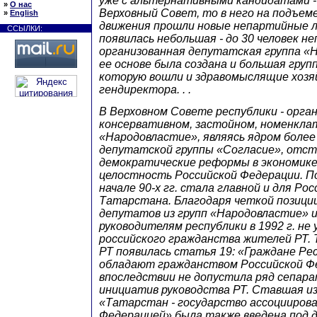
уже с альтернативными кандидатами -
»
О нас
Верховный Совет, то в него на подъем
»
English
движения прошли новые непартийные 
ССЫЛКИ:
появилась небольшая - до 30 человек не
организованная депутатская группа «
ее основе была создана и большая групп
которую вошли и здравомыслящие хозя
гендиректора. . .
В Верховном Совете республики - орган
консервативном, застойном, номенклат
«Народовластие», являясь ядром более
депутатской группы «Согласие», отс
демократические реформы в экономике,
целостность Российской Федерации. П
начале 90-х гг. стала главной и для Рос
Татарстана. Благодаря четкой позици
депутатов из групп «Народовластие» 
руководителям республики в 1992 г. не
российского гражданства жителей РТ. 
РТ появилась статья 19: «Граждане Р
обладают гражданством Российской Ф
впоследствии не допустила ряд сепар
инициатив руководства РТ. Ставшая и
«Татарстан - государство ассоциирова
Федерацией» была также введена под д