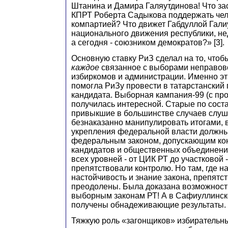
Штанина и Дамира Галяутдинова! Что за
КПРТ Роберта Садыкова поддержать чел
компартией? Что движет Габдуллой Гал
национального движения республики, н
а сегодня - союзником демократов?» [3].
Основную ставку РиЗ сделал на то, чтоб
каждое
связанное с выборами неправов
избиркомов и администрации. Именно эт
помогла РиЗу провести в татарстанский
кандидата. Выборная кампания-99 (с про
получилась интересной. Старые по сост
привыкшие в большинстве случаев слуша
безнаказанно манипулировать итогами, 
укрепления федеральной власти должны
федеральным законом, допускающим кон
кандидатов и общественных объединений
всех уровней - от ЦИК РТ до участковой 
препятствовали контролю. Но там, где 
настойчивость и знание закона, препятс
преодолены. Была доказана возможност
выборным законам РТ! А в Сафиуллинск
получены обнадеживающие результаты.
Тяжкую роль «загонщиков» избирательн