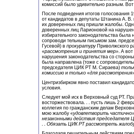
комиссий было удивительно разным. Вот п
После подведения итогов голосования 1
от кандидатов в депутаты Штанина А. В. 
их доверенных лиц пришли жалобы. Одн
доверенных лиц Ларионовой на наруш
избирательного законодательства была 
сопроводи тельным письмом зам. предсе
Гусевой) в
прокуратуру
Приволжского р
«
рассмотрения и принятия мер»
. А во
нарушения законодательства со стороны
была направлена (тоже с сопроводител
председателя ЦИК РТ М. Сираева)
толь
комиссию
и
только
«
для рассмотрения
Центризбирком явно поставил кандидат
условия.
Следует мой иск в Верховный суд РТ. Пр
восторжествовала. . . пусть лишь 2 февра
коллегия по гражданским делам Верховн
мою жалобу «
удовлетворить частично
незаконными действия председателя ЦИ
. . Обязать ЦИК РТ рассмотреть жалобу 
Благодаря решительным действиям пред