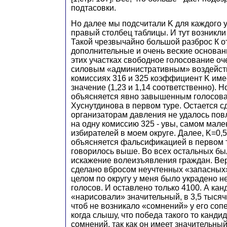
подтасовки.
Но далее мы подсчитали K для каждого у
правый столбец таблицы. И тут возникл
Такой чрезвычайно большой разброс К от 
дополнительные и очень веские основани
этих участках свободное голосование оч
силовым «административным» воздейств
комиссиях 316 и 325 коэффициент K им
значение (1,23 и 1,14 соответственно). Но
объясняется явно завышенным голосов
Хуснутдинова в первом туре. Остается с
организаторам давления не удалось повл
на одну комиссию 325 - увы, самом мале
избирателей в моем округе. Далее, K=0,
объясняется фальсификацией в первом т
говорилось выше. Во всех остальных бы
искажение волеизъявления граждан. Вер
сделано вбросом неучтенных «запасных
целом по округу у меня было украдено н
голосов. И оставлено только 4100. А ка
«нарисовали» значительный, в 3,5 тысяч
чтоб не возникало «сомнений» у его сопе
когда слышу, что победа такого то канди
сомнений, так как он имеет значительный