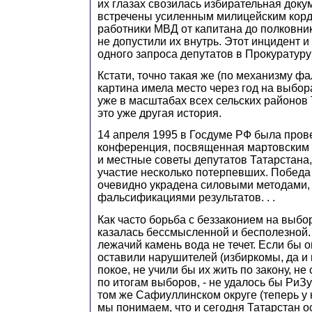
их глазах свозилась избирательная доку
встречены усиленным милицейским корд
работники МВД от капитана до полковни
не допустили их внутрь. Этот инцидент 
одного запроса депутатов в Прокуратуру
Кстати, точно такая же (по механизму ф
картина имела место через год на выбор
уже в масштабах всех сельских районов Т
это уже другая история.
14 апреля 1995 в Госдуме РФ была пров
конференция, посвященная мартовским 
и местные советы депутатов Татарстана,
участие несколько потерпевших. Победа
очевидно украдена силовыми методами
фальсификациями результатов. . .
Как часто борьба с беззаконием на выбор
казалась бессмысленной и бесполезной. 
лежачий камень вода не течет. Если бы
оставили нарушителей (избиркомы, да и 
покое, не учили бы их жить по закону, не
по итогам выборов, - не удалось бы РиЗ
том же Сафиуллинском округе (теперь у н
мы понимаем, что и сегодня Татарстан о