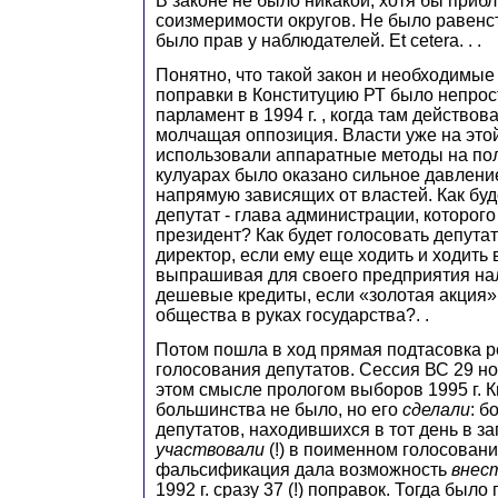
В законе не было никакой, хотя бы приб
соизмеримости округов. Не было равенс
было прав у наблюдателей. Et cetera. . .
Понятно, что такой закон и необходимые
поправки в Конституцию РТ было непрос
парламент в 1994 г. , когда там действов
молчащая оппозиция. Власти уже на это
использовали аппаратные методы на пол
кулуарах было оказано сильное давление
напрямую зависящих от властей. Как буд
депутат - глава администрации, которого
президент? Как будет голосовать депута
директор, если ему еще ходить и ходить 
выпрашивая для своего предприятия на
дешевые кредиты, если «золотая акция»
общества в руках государства?. .
Потом пошла в ход прямая подтасовка р
голосования депутатов. Сессия ВС 29 ноя
этом смысле прологом выборов 1995 г.
большинства не было, но его
сделали
: б
депутатов, находившихся в тот день в з
участвовали
(!) в поименном голосовани
фальсификация дала возможность
внес
1992 г. сразу 37 (!) поправок. Тогда было