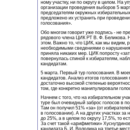
ному участку, ни по округу в целом. На у
организации проведения выборов 5 март
председателям окружных избирательных
предложено их устранить при проведени
голосования».
Обо многом говорит уже подпись - не пр
рядового члена ЦИК РТ В. Ф. Беликова. 
этом. Важно то, что ЦИК, как мы видим, 
необходимыми сведениями о нарушениях
приняла никаких мер. ЦИК попросту «зат
повернулась спиной к избирателям, наб
кандидатам.
5 марта. Первый тур голосования. В мое
кандидатов. Анализ итогов голосования 
достаточно высокой степенью вероятнос
том, где конкретно манипулировали голо
Начнем с того, что на избирательном уча
туре был очевидный заброс голосов в по
Там он получил 51% «за» (от избирателе
в голосовании). А на других участках за 
до 25%, а в целом по округу 17,5%, то ес
За счет такой «арифметики» Хуснутдинов
кандидата Б. И. Володина на третье мест