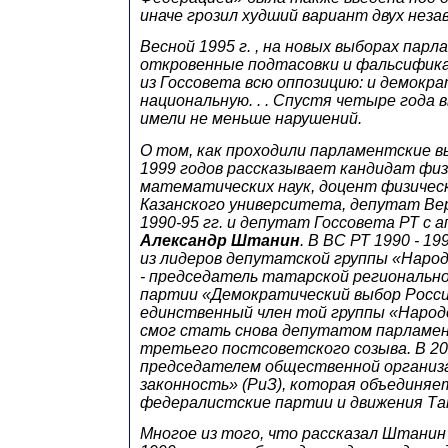
иначе грозил худший вариант двух неза
Весной 1995 г. , на новых выборах пар
откровенные подтасовки и фальсифика
из Госсовета всю оппозицию: и демокра
национальную. . . Спустя четыре года 
имели не меньше нарушений.
О том, как проходили парламентские в
1999 годов рассказывает кандидат физ
математических наук, доцент физиче
Казанского университета, депутат Ве
1990-95 гг. и депутат Госсовета РТ с а
Александр Штанин
. В ВС РТ 1990 - 19
из лидеров депутатской группы «Народ
- председатель татарской регионально
партии «Демократический выбор Росси
единственный член той группы «Народ
смог стать снова депутатом парламе
третьего постсоветского созыва. В 200
председателем общественной организа
законность» (РиЗ), которая объединяе
федералистские партии и движения Т
Многое из того, что рассказал Штанин 