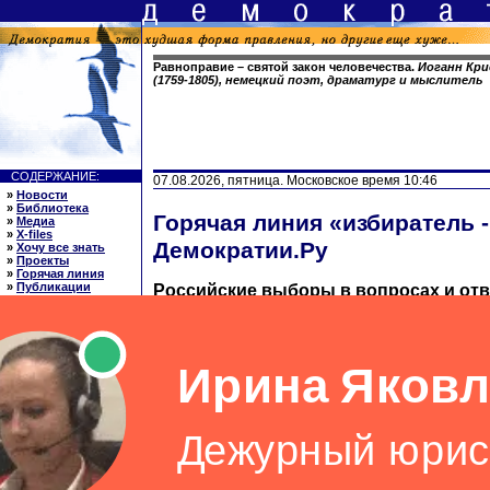
Равноправие – святой закон человечества.
Иоганн Кр
(1759-1805), немецкий поэт, драматург и мыслитель
СОДЕРЖАНИЕ:
07.08.2026, пятница. Московское время 10:46
»
Новости
»
Библиотека
Горячая линия «избиратель -
»
Медиа
»
X-files
Демократии.Ру
»
Хочу все знать
»
Проекты
»
Горячая линия
»
Публикации
Российские выборы в вопросах и отв
»
Ссылки
»
О нас
Раздел ведет заслуженный юрист России
»
English
юридических наук Ляля Георгиевна Але
ССЫЛКИ: