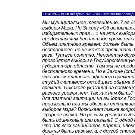
•
ВОПРОС #134:
поступил 26/10/2003, количество посеще
Мы муниципальное телевидение. 7-го де
выборы Мэра. По Закону «Об основных 
избирательных прав …» на этих выбор
предоставляем бесплатное время для 
Объем платного времени должен быть 
бесплатного, но не может превышать б
раза. Тут все понятно. Непонятно друг
проводятся выборы в Государственную
Губернатора области. Там мы не пред
бесплатного времени. Но в Законе (ст.5
что объем платного эфирного времени
студий считается от общего объема 
времени. Никакого указания на совмещ
разного уровня нет. Так как нам быть
для платной агитации на выборах в Го
произвольно или мы обязаны отталкив
выборов мэра? Возникает также вопрос
эфирное время. На разных уровнях выб
быть одинаковые или разные? С одной
что для всех кандидатов, партий, блоко
должны быть равные, а, с другой стор