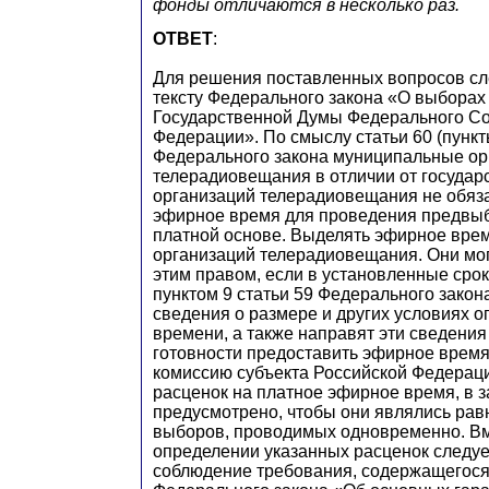
фонды отличаются в несколько раз.
ОТВЕТ
:
Для решения поставленных вопросов сле
тексту Федерального закона «О выборах
Государственной Думы Федерального С
Федерации». По смыслу статьи 60 (пункты
Федерального закона муниципальные ор
телерадиовещания в отличии от государ
организаций телерадиовещания не обяз
эфирное время для проведения предвыб
платной основе. Выделять эфирное врем
организаций телерадиовещания. Они мог
этим правом, если в установленные срок
пунктом 9 статьи 59 Федерального закон
сведения о размере и других условиях 
времени, а также направят эти сведени
готовности предоставить эфирное время
комиссию субъекта Российской Федераци
расценок на платное эфирное время, в з
предусмотрено, чтобы они являлись рав
выборов, проводимых одновременно. Вм
определении указанных расценок следуе
соблюдение требования, содержащегося в