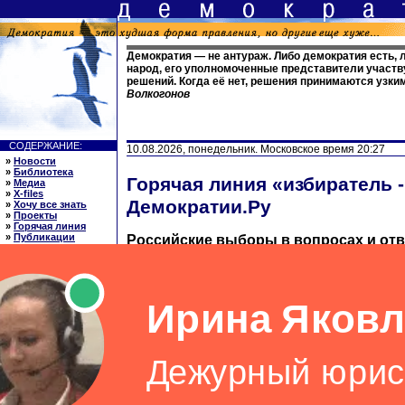
Демократия — не антураж. Либо демократия есть, ли
народ, его уполномоченные представители участв
решений. Когда её нет, решения принимаются узки
Волкогонов
СОДЕРЖАНИЕ:
10.08.2026, понедельник. Московское время 20:27
»
Новости
»
Библиотека
Горячая линия «избиратель -
»
Медиа
»
X-files
Демократии.Ру
»
Хочу все знать
»
Проекты
»
Горячая линия
»
Публикации
Российские выборы в вопросах и отв
»
Ссылки
»
О нас
Раздел ведет заслуженный юрист России
»
English
юридических наук Ляля Георгиевна Але
ССЫЛКИ: