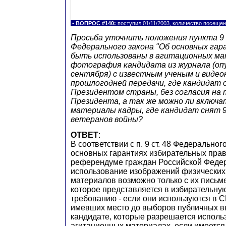
•
ВОПРОС #140:
поступил 01/11/2003, количество посещен
Просьба уточнить положения пункта 9
Федерального закона "Об основных гар
быть использованы в агитационных м
фотография кандидата из журнала (опу
сентября) с известным ученым и видео
прошлогодней передачи, где кандидат
Президентом страны, без согласия на 
Президента, а так же можно ли включа
материалы кадры, где кандидат снят 9
ветеранов войны?
ОТВЕТ
:
В соответствии с п. 9 ст. 48 Федеральног
основных гарантиях избирательных прав 
референдуме граждан Российской Феде
использование изображений физических
материалов возможно только с их письме
которое представляется в избирательну
требованию - если они используются в С
имевших место до выборов публичных в
кандидате, которые разрешается исполь
агитационных материалах, если имеется