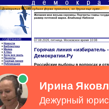
Желания мои весьма скромны. Портреты главы госуд
размер почтовой марки.
Владимир Набоков
СОДЕРЖАНИЕ:
07.08.2026, пятница. Московское время 10:08
»
Новости
»
Библиотека
Горячая линия «избиратель -
»
Медиа
»
X-files
Демократии.Ру
»
Хочу все знать
»
Проекты
»
Горячая линия
»
Публикации
Российские выборы в вопросах и отв
»
Ссылки
»
О нас
Раздел ведет заслуженный юрист России
»
English
юридических наук Ляля Георгиевна Але
ССЫЛКИ: