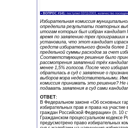
•
ВОПРОС #141:
поступил 02/11/2003, количество посещен
Избирательная комиссия муниципально
определила результаты повторных выб
итогам которых был избран кандидат 
время по заявлению трех проигравших 
установила, что этот кандидат израс
средств избирательного фонда более 
предельной суммы расходов за счет из
Соответствующее решение было прин
рассмотрения заявлений трёх кандида
менее 1,5% голосов. После чего избира
обратилась в суд с заявление о призна
выборов мэра недействительными. Име
комиссия принимать это решение? Не 
подавать заявления в суд сами кандид
ОТВЕТ
:
В Федеральном законе «Об основных га
избирательных прав и права на участие
граждан Российской Федерации» (п. 10 ст.
Гражданском процессуальном кодексе Р
предусмотрено право избирательных ко
суд с жалобами на нарушения избирател