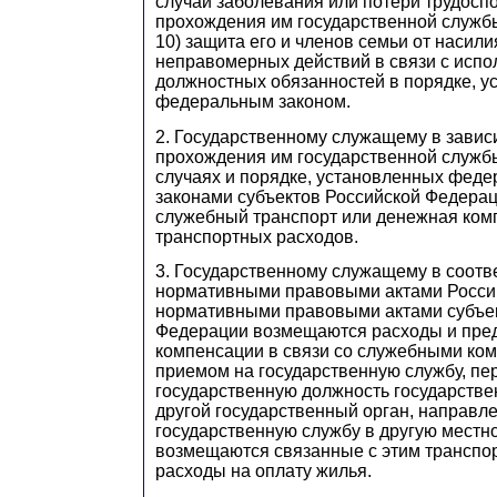
случай заболевания или потери трудосп
прохождения им государственной служб
10) защита его и членов семьи от насилия
неправомерных действий в связи с исп
должностных обязанностей в порядке, 
федеральным законом.
2. Государственному служащему в завис
прохождения им государственной служб
случаях и порядке, установленных фед
законами субъектов Российской Федерац
служебный транспорт или денежная ком
транспортных расходов.
3. Государственному служащему в соотв
нормативными правовыми актами Росси
нормативными правовыми актами субъе
Федерации возмещаются расходы и пре
компенсации в связи со служебными ком
приемом на государственную службу, пе
государственную должность государстве
другой государственный орган, направл
государственную службу в другую местно
возмещаются связанные с этим транспо
расходы на оплату жилья.