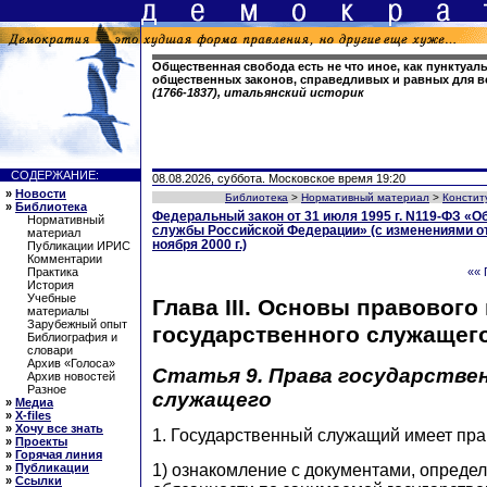
Общественная свобода есть не что иное, как пунктуа
общественных законов, справедливых и равных для в
(1766-1837), итальянский историк
СОДЕРЖАНИЕ:
08.08.2026, суббота. Московское время 19:20
»
Новости
Библиотека
>
Нормативный материал
>
Констит
»
Библиотека
Федеральный закон от 31 июля 1995 г. N119-ФЗ «О
Нормативный
службы Российской Федерации» (с изменениями от 
материал
ноября 2000 г.)
Публикации ИРИС
Комментарии
Практика
«« 
История
Учебные
Глава III. Основы правового
материалы
Зарубежный опыт
государственного служащег
Библиография и
словари
Архив «Голоса»
Статья 9. Права государстве
Архив новостей
Разное
служащего
»
Медиа
»
X-files
»
Хочу все знать
1. Государственный служащий имеет пра
»
Проекты
»
Горячая линия
1) ознакомление с документами, опреде
»
Публикации
»
Ссылки