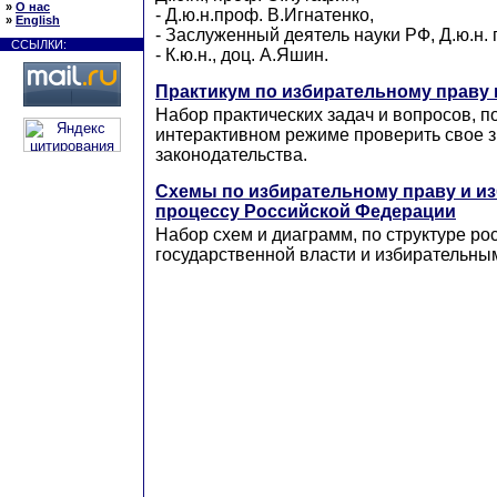
»
О нас
- Д.ю.н.проф. В.Игнатенко,
»
English
- Заслуженный деятель науки РФ, Д.ю.н.
ССЫЛКИ:
- К.ю.н., доц. А.Яшин.
Практикум по избирательному праву 
Набор практических задач и вопросов, 
интерактивном режиме проверить свое 
законодательства.
Схемы по избирательному праву и и
процессу Российской Федерации
Набор схем и диаграмм, по структуре ро
государственной власти и избирательны