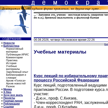
... - Запомни это, ученик - жестокая власть свирепее ти
до н.э.), древний мыслитель и философ Китая
СОДЕРЖАНИЕ:
06.08.2026, четверг. Московское время 22:26
»
Новости
Би
»
Библиотека
Нормативный
Учебные материалы
материал
Публикации ИРИС
Комментарии
Практика
История
Учебные
материалы
Зарубежный опыт
Библиография и
Курс лекций по избирательному прав
словари
процессу Российской Федерации
Архив «Голоса»
Архив новостей
Курс лекций, подготовленный ведущими
Разное
практиками России. В подготовке курса 
»
Медиа
»
X-files
участие:
»
Хочу все знать
- Д.ю.н., проф. С.Князев,
»
Проекты
»
Горячая линия
- Член-корреспондент РАН, заслуженный
»
Публикации
Д.ю.н., проф. О.Кутафин,
»
Ссылки