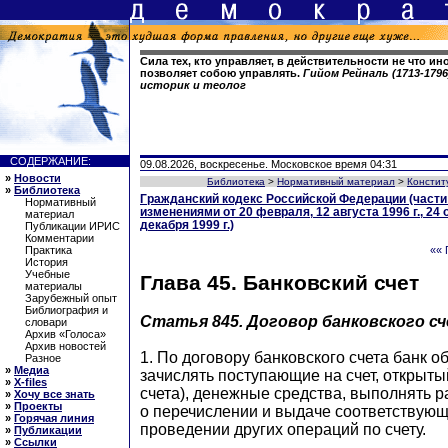
Сила тех, кто управляет, в действительности не что иное
позволяет собою управлять.
Гийом Рейналь (1713-179
историк и теолог
СОДЕРЖАНИЕ:
09.08.2026, воскресенье. Московское время 04:31
»
Новости
Библиотека
>
Нормативный материал
>
Констит
»
Библиотека
Гражданский кодекс Российской Федерации (части 
Нормативный
изменениями от 20 февраля, 12 августа 1996 г., 24 о
материал
декабря 1999 г.)
Публикации ИРИС
Комментарии
Практика
«« 
История
Учебные
Глава 45. Банковский счет
материалы
Зарубежный опыт
Библиография и
Статья 845.
Договор банковского с
словари
Архив «Голоса»
Архив новостей
1. По договору банковского счета банк о
Разное
»
Медиа
зачислять поступающие на счет, открыты
»
X-files
счета), денежные средства, выполнять 
»
Хочу все знать
»
Проекты
о перечислении и выдаче соответствующ
»
Горячая линия
проведении других операций по счету.
»
Публикации
»
Ссылки