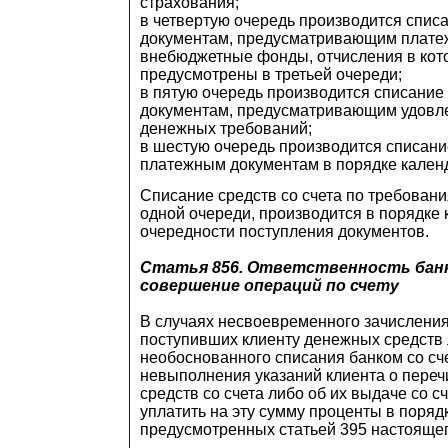
страхования;
в четвертую очередь производится спис
документам, предусматривающим платеж
внебюджетные фонды, отчисления в кот
предусмотрены в третьей очереди;
в пятую очередь производится списание
документам, предусматривающим удовле
денежных требований;
в шестую очередь производится списани
платежным документам в порядке кален
Списание средств со счета по требован
одной очереди, производится в порядке
очередности поступления документов.
Статья 856.
Ответственность банк
совершение операций по счету
В случаях несвоевременного зачисления
поступивших клиенту денежных средств 
необоснованного списания банком со сче
невыполнения указаний клиента о пере
средств со счета либо об их выдаче со с
уплатить на эту сумму проценты в порядк
предусмотренных статьей 395 настоящег