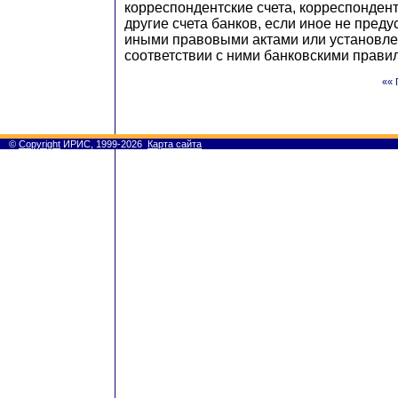
корреспондентские счета, корреспондент
другие счета банков, если иное не пред
иными правовыми актами или установл
соответствии с ними банковскими прави
«« 
©
Copyright
ИРИС, 1999-2026
Карта сайта