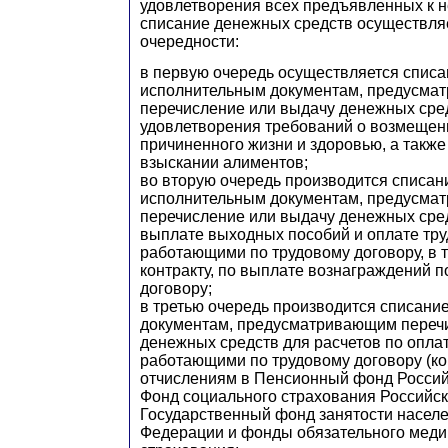
удовлетворения всех предъявленных к 
списание денежных средств осуществля
очередности:
в первую очередь осуществляется списа
исполнительным документам, предусма
перечисление или выдачу денежных сред
удовлетворения требований о возмещен
причиненного жизни и здоровью, а также
взыскании алиментов;
во вторую очередь производится списан
исполнительным документам, предусма
перечисление или выдачу денежных сред
выплате выходных пособий и оплате тру
работающими по трудовому договору, в т
контракту, по выплате вознаграждений п
договору;
в третью очередь производится списани
документам, предусматривающим переч
денежных средств для расчетов по оплат
работающими по трудовому договору (кон
отчислениям в Пенсионный фонд Россий
Фонд социального страхования Российс
Государственный фонд занятости насел
Федерации и фонды обязательного меди