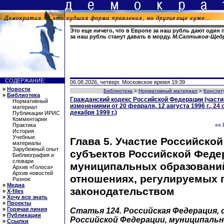
Это еще ничего, что в Европе за наш рубль дают один 
за наш рубль станут давать в морду.
М.Салтыков-Щед
СОДЕРЖАНИЕ:
06.08.2026, четверг. Московское время 19:39
»
Новости
Библиотека
>
Нормативный материал
>
Констит
»
Библиотека
Гражданский кодекс Российской Федерации (части 
Нормативный
изменениями от 20 февраля, 12 августа 1996 г., 24 о
материал
декабря 1999 г.)
Публикации ИРИС
Комментарии
Практика
«« 
История
Учебные
Глава 5. Участие Российско
материалы
Зарубежный опыт
субъектов Российской Феде
Библиография и
словари
муниципальных образовани
Архив «Голоса»
Архив новостей
отношениях, регулируемых 
Разное
»
Медиа
законодательством
»
X-files
»
Хочу все знать
»
Проекты
»
Горячая линия
Статья 124.
Российская Федерация,
»
Публикации
Российской Федерации, муниципальн
»
Ссылки