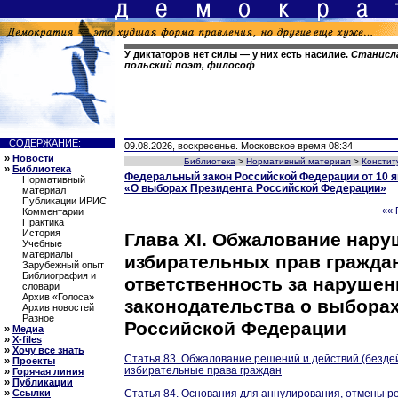
У диктаторов нет силы — у них есть насилие.
Станисла
польский поэт, философ
СОДЕРЖАНИЕ:
09.08.2026, воскресенье. Московское время 08:34
»
Новости
Библиотека
>
Нормативный материал
>
Констит
»
Библиотека
Федеральный закон Российской Федерации от 10 я
Нормативный
«О выборах Президента Российской Федерации»
материал
Публикации ИРИС
«« 
Комментарии
Практика
История
Глава XI. Обжалование нар
Учебные
материалы
избирательных прав гражда
Зарубежный опыт
Библиография и
ответственность за нарушен
словари
Архив «Голоса»
законодательства о выбора
Архив новостей
Разное
Российской Федерации
»
Медиа
»
X-files
»
Хочу все знать
Статья 83. Обжалование решений и действий (безд
»
Проекты
избирательные права граждан
»
Горячая линия
»
Публикации
»
Ссылки
Статья 84. Основания для аннулирования, отмены р