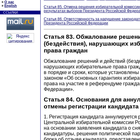
»
О нас
»
English
Статья 85. Отмена решения избирательной комиссии 
результатах выборов Президента Российской Федер
ССЫЛКИ:
Статья 86. Ответственность за нарушение законода
Президента Российской Федерации
Статья 83. Обжалование решен
(бездействия), нарушающих из
права граждан
Обжалование решений и действий (безде
нарушающих избирательные права гражд
в порядке и сроки, которые установлен
законом «Об основных гарантиях избира
права на участие в референдуме гражда
Федерации».
Статья 84. Основания для анну
отмены регистрации кандидата
1. Регистрация кандидата аннулируется
Центральной избирательной комиссии Р
на основании заявления кандидата о сн
кандидатуры, решения политической пар
блока об отзыве кандидата, представле