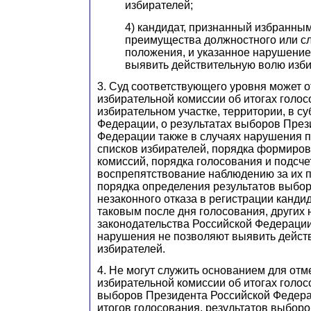
избирателей;
4) кандидат, признанный избранны
преимущества должностного или с
положения, и указанное нарушение
выявить действительную волю изби
3. Суд соответствующего уровня может 
избирательной комиссии об итогах голос
избирательном участке, территории, в с
Федерации, о результатах выборов През
Федерации также в случаях нарушения 
списков избирателей, порядка формиро
комиссий, порядка голосования и подсче
воспрепятствование наблюдению за их 
порядка определения результатов выбор
незаконного отказа в регистрации канди
таковым после дня голосования, других
законодательства Российской Федерации
нарушения не позволяют выявить дейст
избирателей.
4. Не могут служить основанием для от
избирательной комиссии об итогах голос
выборов Президента Российской Федера
итогов голосования, результатов выбор