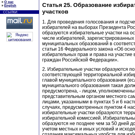
»
О нас
Статья 25. Образование избир
»
English
участков
ССЫЛКИ:
1. Для проведения голосования и подсче
избирателей на выборах Президента Ро
образуются избирательные участки на о
числе избирателей, зарегистрированных
муниципальных образований в соответс
статьи 16 Федерального закона «Об осн
избирательных прав и права на участие
граждан Российской Федерации».
2. Избирательные участки образуются по
соответствующей территориальной изби
главой муниципального образования (ес
муниципального образования такая долж
предусмотрена, - лицом, уполномоченны
представительным органом местного са
лицами, указанными в пунктах 5 и 6 наст
случаях, предусмотренных пунктом 4 нас
избирательные участки образуются терр
избирательной комиссией. Избирательны
образуются не позднее чем за 50 дней д
учетом местных и иных условий и исход
создания максимальных удобств для изб