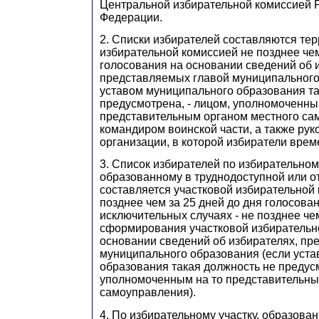
Центральной избирательной комиссией 
Федерации.
2. Списки избирателей составляются те
избирательной комиссией не позднее чем
голосования на основании сведений об 
представляемых главой муниципального
уставом муниципального образования та
предусмотрена, - лицом, уполномоченны
представительным органом местного са
командиром воинской части, а также ру
организации, в которой избиратели вре
3. Список избирателей по избирательному
образованному в труднодоступной или о
составляется участковой избирательной
позднее чем за 25 дней до дня голосован
исключительных случаях - не позднее че
сформирования участковой избирательн
основании сведений об избирателях, пр
муниципального образования (если уст
образования такая должность не предусм
уполномоченным на то представительны
самоуправления).
4. По избирательному участку, образова