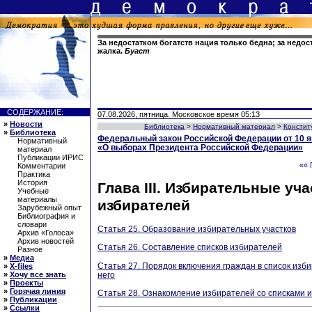
За недостатком богатств нация только бедна; за недо
жалка.
Буаст
СОДЕРЖАНИЕ:
07.08.2026, пятница. Московское время 05:13
»
Новости
Библиотека
>
Нормативный материал
>
Констит
»
Библиотека
Федеральный закон Российской Федерации от 10 я
Нормативный
«О выборах Президента Российской Федерации»
материал
Публикации ИРИС
«« 
Комментарии
Практика
История
Глава III. Избирательные уча
Учебные
материалы
избирателей
Зарубежный опыт
Библиография и
словари
Статья 25. Образование избирательных участков
Архив «Голоса»
Архив новостей
Статья 26. Составление списков избирателей
Разное
»
Медиа
Статья 27. Порядок включения граждан в список изб
»
X-files
него
»
Хочу все знать
»
Проекты
»
Горячая линия
Статья 28. Ознакомление избирателей со списками 
»
Публикации
»
Ссылки