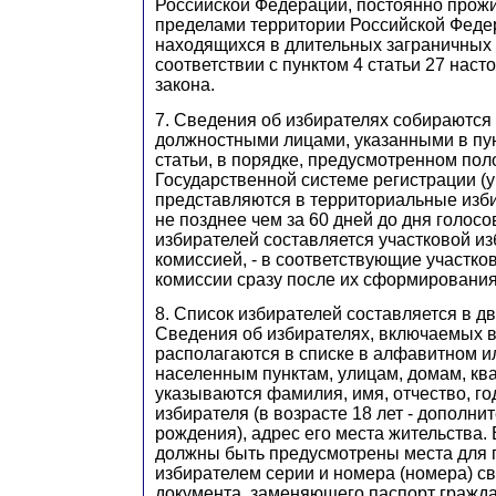
Российской Федерации, постоянно прож
пределами территории Российской Феде
находящихся в длительных заграничных 
соответствии с пунктом 4 статьи 27 нас
закона.
7. Сведения об избирателях собираются
должностными лицами, указанными в пун
статьи, в порядке, предусмотренном по
Государственной системе регистрации (у
представляются в территориальные изб
не позднее чем за 60 дней до дня голосо
избирателей составляется участковой и
комиссией, - в соответствующие участк
комиссии сразу после их сформирования
8. Список избирателей составляется в д
Сведения об избирателях, включаемых в
располагаются в списке в алфавитном и
населенным пунктам, улицам, домам, ква
указываются фамилия, имя, отчество, г
избирателя (в возрасте 18 лет - дополни
рождения), адрес его места жительства.
должны быть предусмотрены места для 
избирателем серии и номера (номера) св
документа, заменяющего паспорт гражда