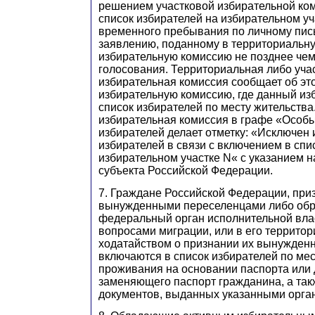
решением участковой избирательной ко
список избирателей на избирательном уч
временного пребывания по личному пи
заявлению, поданному в территориальн
избирательную комиссию не позднее чем 
голосования. Территориальная либо уча
избирательная комиссия сообщает об эт
избирательную комиссию, где данный из
список избирателей по месту жительства
избирательная комиссия в графе «Особы
избирателей делает отметку: «Исключен 
избирателей в связи с включением в спи
избирательном участке N« с указанием 
субъекта Российской Федерации.
7. Граждане Российской Федерации, пр
вынужденными переселенцами либо обр
федеральный орган исполнительной вла
вопросами миграции, или в его террито
ходатайством о признании их вынужден
включаются в список избирателей по ме
проживания на основании паспорта или 
заменяющего паспорт гражданина, а та
документов, выданных указанными орга