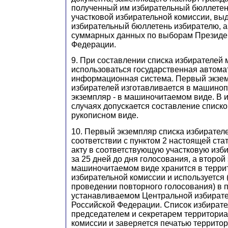
полученный им избирательный бюллетень
участковой избирательной комиссии, вы
избирательный бюллетень избирателю, а
суммарных данных по выборам Президе
Федерации.
9. При составлении списка избирателей 
использоваться государственная автом
информационная система. Первый экзем
избирателей изготавливается в машиноп
экземпляр - в машиночитаемом виде. В 
случаях допускается составление списко
рукописном виде.
10. Первый экземпляр списка избирателе
соответствии с пунктом 2 настоящей стат
акту в соответствующую участковую изб
за 25 дней до дня голосования, а второй
машиночитаемом виде хранится в терри
избирательной комиссии и используется 
проведении повторного голосования) в 
устанавливаемом Центральной избирате
Российской Федерации. Список избират
председателем и секретарем территори
комиссии и заверяется печатью террито