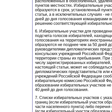
расположенных в обособленных, удален
пунктов местностях. Избирательные учас
образуются в срок, установленный пунк
статьи, а в исключительных случаях - не 
дней до дня голосования командирами в
решению соответствующей избирательно
6. Избирательные участки для проведен
подсчета голосов избирателей, находящи
голосования на территориях иностранны
образуются не позднее чем за 50 дней д
руководителями дипломатических предс
консульских учреждений Российской Фе
территории страны их пребывания. При 
числу зарегистрированных избирателей, 
настоящей статьи, может не соблюдатьс
дипломатических представительств или 
учреждений Российской Федерации соо
избирательную комиссию Российской Фе
образовании избирательных участков не
40 дней до дня голосования.
7. Списки избирательных участков с ука
границ (если избирательный участок обр
части населенного пункта) либо перечня
(если избирательный участок образован 