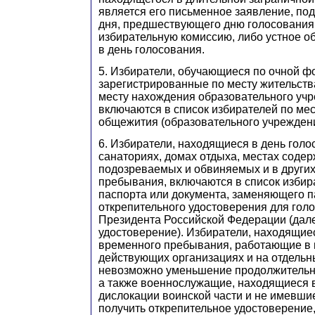
является его письменное заявление, по
дня, предшествующего дню голосования
избирательную комиссию, либо устное о
в день голосования.
5. Избиратели, обучающиеся по очной ф
зарегистрированные по месту жительств
месту нахождения образовательного учр
включаются в список избирателей по ме
общежития (образовательного учреждени
6. Избиратели, находящиеся в день голо
санаториях, домах отдыха, местах соде
подозреваемых и обвиняемых и в други
пребывания, включаются в список избир
паспорта или документа, заменяющего п
открепительного удостоверения для гол
Президента Российской Федерации (дале
удостоверение). Избиратели, находящие
временного пребывания, работающие в
действующих организациях и на отдельны
невозможно уменьшение продолжительно
а также военнослужащие, находящиеся 
дислокации воинской части и не имевши
получить открепительное удостоверение,