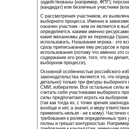
задействованы (например, ФПГ); перс
(кандидат) или безличные участники (вла
С рассмотрения участников, их выявлен
выборного процесса. Именно в зависимос
означен участник - кем он является в в
определяется, какими именно ресурсами
какие механизмы для их перевода (тра
использовать. Называние игрока - это вс
сразу приписывание ему ресурсов и пра
использования (потому что именно это с
содержание его роли, того, что он делает
выборном процессе).
Основной особенностью российского из
законодательства является то, что опред
детально) только три фигуры выборного 
СМИ, избиратели. Все остальные силы мо
считать себя участниками выборного пр
силы предпочитают играть на выборном
(так как тогда их, с точки зрения законод
вообще и нет, а значит, и меру ответстве
применить нельзя - не к кому). Частичн
требования к ролям определенных трех 
полны и грешат контурностью. Наприме
требования к кандидатам, имеющим оп