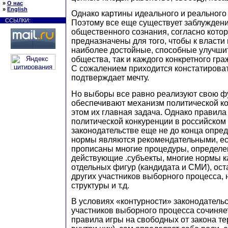
»
О нас
»
English
Однако картины идеального и реального
ССЫЛКИ:
Поэтому все еще существует заблужден
общественного сознания, согласно кот
предназначены для того, чтобы к власти
наиболее достойные, способные улучшит
общества, так и каждого конкретного гр
С сожалением приходится констатировать
подтверждает мечту.
Но выборы все равно реализуют свою ф
обеспечивают механизм политической к
этом их главная задача. Однако правила
политической конкуренции в российском
законодательстве еще не до конца опре
нормы являются рекомендательными, ес
прописаны многие процедуры, определе
действующие .субъекты, многие нормы к
отдельных фигур (кандидата и СМИ), ос
других участников выборного процесса,
структуры и т.д.
В условиях «контурности» законодательс
участников выборного процесса сочиняе
правила игры на свободных от закона те