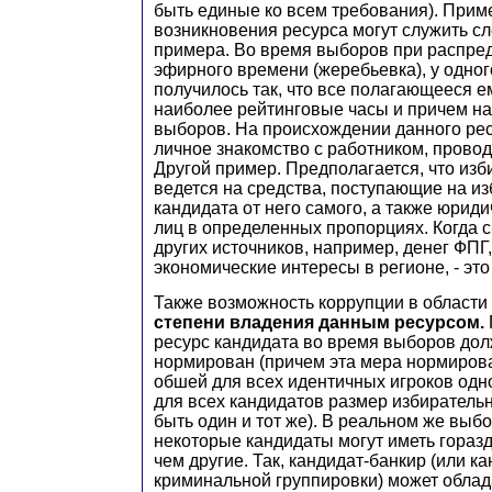
быть единые ко всем требования). Прим
возникновения ресурса могут служить с
примера. Во время выборов при распре
эфирного времени (жеребьевка), у одног
получилось так, что все полагающееся 
наиболее рейтинговые часы и причем на
выборов. На происхождении данного рес
личное знакомство с работником, прово
Другой пример. Предполагается, что из
ведется на средства, поступающие на и
кандидата от него самого, а также юрид
лиц в определенных пропорциях. Когда с
других источников, например, денег ФП
экономические интересы в регионе, - это
Также возможность коррупции в области 
степени владения данным ресурсом.
ресурс кандидата во время выборов до
нормирован (причем эта мера нормиров
обшей для всех идентичных игроков одн
для всех кандидатов размер избиратель
быть один и тот же). В реальном же выб
некоторые кандидаты могут иметь гораз
чем другие. Так, кандидат-банкир (или ка
криминальной группировки) может облад