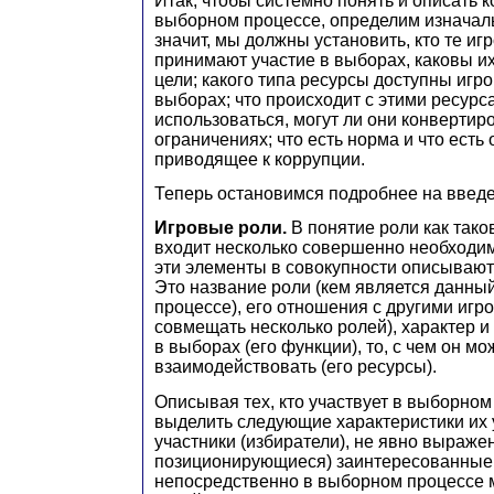
Итак, чтобы системно понять и описать 
выборном процессе, определим изначальн
значит, мы должны установить, кто те иг
принимают участие в выборах, каковы их
цели; какого типа ресурсы доступны игр
выборах; что происходит с этими ресурс
использоваться, могут ли они конвертиро
ограничениях; что есть норма и что есть
приводящее к коррупции.
Теперь остановимся подробнее на введ
Игровые роли.
В понятие роли как так
входит несколько совершенно необходи
эти элементы в совокупности описывают 
Это название роли (кем является данны
процессе), его отношения с другими игр
совмещать несколько ролей), характер и 
в выборах (его функции), то, с чем он мо
взаимодействовать (его ресурсы).
Описывая тех, кто участвует в выборном
выделить следующие характеристики их 
участники (избиратели), не явно выраже
позиционирующиеся) заинтересованные 
непосредственно в выборном процессе м