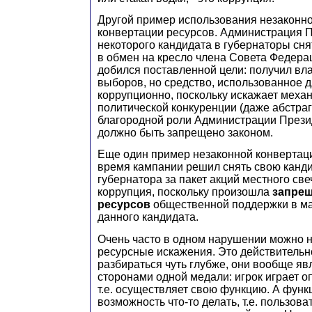
Другой пример использования незаконн
конвертации ресурсов. Администрация 
некоторого кандидата в губернаторы сня
в обмен на кресло члена Совета Федера
добился поставленной цели: получил вл
выборов, но средство, использованное дл
коррупционно, поскольку искажает меха
политической конкуренции (даже абстраг
благородной роли Администрации Презид
должно быть запрещено законом.
Еще один пример незаконной конвертаци
время кампании решил снять свою канди
губернатора за пакет акций местного све
коррупция, поскольку произошла
запрещ
ресурсов
общественной поддержки в м
данного кандидата.
Очень часто в одном нарушении можно н
ресурсные искажения. Это действительно
разбираться чуть глубже, они вообще я
сторонами одной медали: игрок играет о
т.е. осуществляет свою функцию. А функц
возможность что-то делать, т.е. пользов