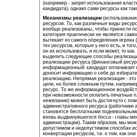
(например - запрет использования власт
кандидата), однако сами ресурсы как та
Механизмы реализации
(использовани
ресурсов. То, как различные виды ресур
вообще реализованы, чтобы принести по
категория практически не является самос
вытекает из самого определения игрока (
тех ресурсов, которые у него есть, и тог
он их использовать, и если может, то как
выделить следующие способы реализац
реализацию ресурса (финансовый ресурс
информационный: кандидат оплачивает 
доносит информацию о себе до избират
реализацию. Непрямая реализация - это
цели, но более сложным путем, наприме
ресурс. То же информационное воздейст
при невозможности оплатить печатные 
нежелании) может быть достигнуто с по
административного ресурса (работники
становятся бесплатными подневольными
вновь выдвинувшегося босса - главы ме
администрации). Таким образом, мы мож
допустимом и недопустимом способах и
конвертации ресурсов, т.е. о том, как они