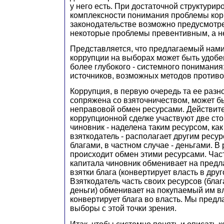
у него есть. При достаточной структурир
комплексности понимания проблемы кор
законодательстве возможно предусмотре
некоторые проблемы превентивным, а н
Представляется, что предлагаемый нами
коррупции на выборах может быть удобе
более глубокого - системного понимания
источников, возможных методов противо
Коррупция, в первую очередь та ее разн
сопряжена со взяточничеством, может б
неправовой обмен ресурсами. Действите
коррупционной сделке участвуют две сто
чиновник - наделена таким ресурсом, как 
взяткодатель - располагает другим ресу
благами, в частном случае - деньгами. В
происходит обмен этими ресурсами. Част
капитала чиновник обменивает на предл
взятки блага (конвертирует власть в друг
Взяткодатель часть своих ресурсов (блага
деньги) обменивает на покупаемый им в
конвертирует блага во власть. Мы предл
выборы с этой точки зрения.