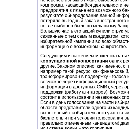
компромат, касающийся деятельности не
предприятия в плане его возможного бан
результате обнародования данной инфо
потеряло выгодный заказ иностранного 
после выборов было по механизму банкр
Большую часть его акций купили структу
связанные с тем самым кандидатом, кот
избирательной кампании во всех облас
информацию о возможном банкротстве.
Следующим искажением может оказать
коррупционной конвертации
одних ре
другие. Законом описано, как именно, с 
например такой ресурс, как финансовый
трансформирован в поддержку - голоса 
возможно через информационный ресур
информации в доступных СМИ), через о
поддержки (работу агитаторов). Возмож
состоит в использовании незаконных сп
Если в день голосования на части избир
области представители одного из кандид
вынесенный с избирательного участка ч
бюллетень и при условии голосования в
правильно отмеченным кандидатом) дав
или стакан водки, - это коррупция.