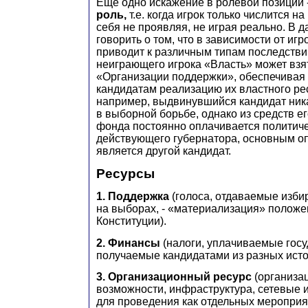
Еще одно искажение в ролевой позиции 
роль,
т.е. когда игрок только числится н
себя не проявляя, не играя реально. В 
говорить о том, что в зависимости от иг
приводит к различным типам последствий
неиграющего игрока «Власть» может взят
«Организации поддержки», обеспечива
кандидатам реализацию их властного рес
например, выдвинувшийся кандидат ника
в выборной борьбе, однако из средств е
фонда постоянно оплачивается политич
действующего губернатора, основным о
является другой кандидат.
Ресурсы
1. Поддержка
(голоса, отдаваемые изб
на выборах, - «материализация» положен
Конституции).
2. Финансы
(налоги, уплачиваемые госу
получаемые кандидатами из разных источн
3. Организационный ресурс
(организа
возможности, инфраструктура, сетевые 
для проведения как отдельных мероприят