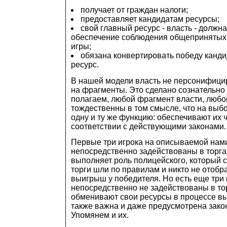
получает от граждан налоги;
предоставляет кандидатам ресурсы;
свой главный ресурс - власть - должна
обеспечение соблюдения общепринятых
игры;
обязана конвертировать победу канди
ресурс.
В нашей модели власть не персонифицир
на фрагменты. Это сделано сознательно и
полагаем, любой фрагмент власти, любо
тождественны в том смысле, что на выб
одну и ту же функцию: обеспечивают их 
соответствии с действующими законами.
Первые три игрока на описываемой нам
непосредственно задействованы в торга
выполняет роль полицейского, который с
торги шли по правилам и никто не отобр
выигрыш у победителя. Но есть еще три 
непосредственно не задействованы в торг
обменивают свои ресурсы в процессе вы
также важна и даже предусмотрена зако
Упомянем и их.