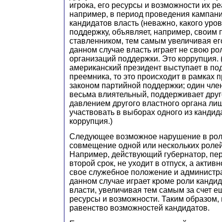
игрока, его ресурсы и возможности их ре
например, в период проведения кампани
кандидатов власть (неважно, какого уро
поддержку, объявляет, например, своим
ставленником, тем самым увеличивая ег
данном случае власть играет не свою рол
организаций поддержки. Это коррупция. (
американский президент выступает в по
преемника, то это происходит в рамках
законом партийной поддержки; один член
весьма влиятельный, поддерживает друго
давлением другого властного органа ли
участвовать в выборах одного из кандида
коррупция.)
Следующее возможное нарушение в роля
совмещение одной или нескольких ролей
Например, действующий губернатор, пе
второй срок, не уходит в отпуск, а актив
свое служебное положение и администра
данном случае играет кроме роли кандид
власти, увеличивая тем самым за счет е
ресурсы и возможности. Таким образом,
равенство возможностей кандидатов.