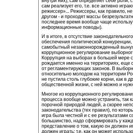
внутри них), сам определяет себе роли, 
сам реализует его, т.е. все активно игра
режиссер»... Режиссеры, как правило, не
другом - и проходят массы безрезультат
последнее время вообще чаще использу
информационные поводы).
И в итоге, в отсутствие законодательног
обеспечения политической конкуренции
самобытный незаконнорожденный выну
коррупционное регулирование выборног
Коррупция на выборах в большей мере с
рождается именно на территориях, еще 
от регламентирующих законов. В выборн
относительно молодом на территории Ро
не пустила столь глубокие корни, как в д
общественной жизни, с ней можно и нужн
Многое из коррупционного регулирован
процесса вообще можно устранить, так к
порочной природой людей, а скорее неп
законодательства (тех правил), по котор
игра была честной и с ее результатами 
большинство, надо сформировать у кажд
представление о том, какую он должен иг
должен играть: т.е. как он может использ