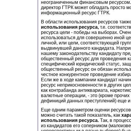
неограниченным финансовым ресурсом. 
директор ГТРК может обладать просто м
информационный ресурс ГТРК.
В области использования ресурсов такж
использования ресурса,
т.е. соответс
ресурса цели - победы на выборах. Очен
использоваться для совершенно иной це
личной, или цели, соответствующей груп
выдвинувшей данного кандидата. Напри
нашему законодательству кандидату пре
общественный ресурс для проведения ка
специфический юридический статус, за
общественный ресурс он обязан использ
честное конкурентное проведение избир
Если же в ходе кампании кандидат начи
ресурс неприкосновенности в других цел
как контрабанда антиквариата, наркотик
валютные операции, - это (кроме прочих
дефиниций данных преступлений) еще и
Еще одним параметром оценки ресурсов
можно считать такой показатель, как
хар
использования ресурса.
Так, в процес
из кандидатов его соперником (малоизв
неперспективным в плане выборов) был 