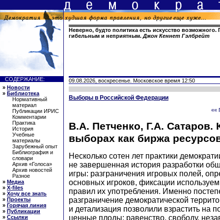
Неверно, будто политика есть искусство возможного. 
гибельным и неприятным.
Джон Кеннет Гэлбрейт
СОДЕРЖАНИЕ:
09.08.2026, воскресенье. Московское время 12:50
»
Новости
»
Библиотека
Выборы в Российской Федерации
Нормативный
материал
«« 
Публикации ИРИС
Комментарии
Практика
В.А. Петченко, Г.А. Сатаров.
История
Учебные
выборах как биржа ресурсо
материалы
Зарубежный опыт
Библиография и
Несколько сотен лет практики демократии
словари
не завершенная история разработки об
Архив «Голоса»
Архив новостей
игры: разграничения игровых полей, оп
Разное
основных игроков, фиксации используем
»
Медиа
»
X-files
правил их употребления. Именно постеп
»
Хочу все знать
разграничение демократической террито
»
Проекты
»
Горячая линия
и детализация позволили взрастить на п
»
Публикации
ценные плоды: равенство, свободу, незав
»
Ссылки