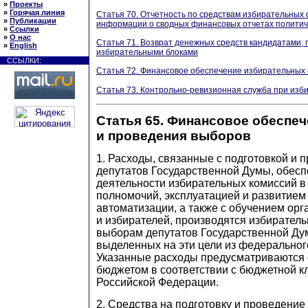
»
Проекты
»
Горячая линия
Статья 70. Отчетность по средствам избирательных 
»
Публикации
информации о сводных финансовых отчетах политич
»
Ссылки
»
О нас
Статья 71. Возврат денежных средств кандидатами,
»
English
избирательными блоками
ССЫЛКИ:
Статья 72. Финансовое обеспечение избирательных
Статья 73. Контрольно-ревизионная служба при изб
Статья 65. Финансовое обеспеч
и проведения выборов
1. Расходы, связанные с подготовкой и
депутатов Государственной Думы, обес
деятельности избирательных комиссий в 
полномочий, эксплуатацией и развитием
автоматизации, а также с обучением ор
и избирателей, производятся избирател
выборам депутатов Государственной Дум
выделенных на эти цели из федеральног
Указанные расходы предусматриваютс
бюджетом в соответствии с бюджетной 
Российской Федерации.
2. Средства на подготовку и проведени