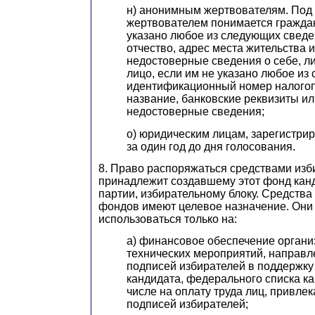
н) анонимным жертвователям. По
жертвователем
п
онимается граждан
указано любое из следующих сведе
отчество, адрес места жительства 
недостоверные сведения о себе, л
лицо, если им не указано любое из
идентификационный номер налогоп
название, банковские реквизиты ил
недостоверные сведения;
о) юридическим лицам, зарегистр
за один год до дня голосования.
8. Право распоряжаться средствами изб
принадлежит создавшему этот фонд канд
партии, избирательному блоку. Средства
фондов имеют целевое назначение. Они
использоваться только на:
а) финансовое обеспечение органи
технических мероприятий, направл
подписей избирателей в поддержк
кандидата, федерального списка ка
числе на оплату труда лиц, привле
подписей избирателей;