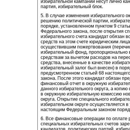
избирательной кампании несут лично кан
партия, избирательный блок.
5. В случае изменения избирательного о
решению политической партии, избирате
порядке, установленном пунктом 9 стать
Федерального закона, после открытия с
избирательного счета кандидат обязан в
средств на этом счете юридическим лиц
осуществившим пожертвования (перечис
избирательный фонд, пропорционально
средствам за вычетом расходов на перес
средства, внесенные в качестве избират
избирательный залог был внесен) в поря
предусмотренном статьей 68 настоящег
закона. После этого кандидат обязан пр
финансовый отчет в окружную избирате
данного избирательного округа, а копию 
в окружную избирательную комиссию нов
округа. Открытие специального избирате
избирательном округе осуществляется в
настоящим Федеральным законом поряд
6. Все финансовые операции по оплате 
специальных избирательных счетов зар
кандидатов, политических партий, избир