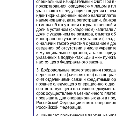
специальный избирательный счет. При в
пожертвования юридическим лицом в п
указываются следующие сведения о нем
идентификационный номер налогоплате
наименование, дата регистрации, банков
отметка об отсутствии государственной
доли в уставном (складочном) капитале 
доли с указанием ее размера, отметка об
иностранного участия в уставном (склад
о наличии такого участия с указанием дол
сведения об отсутствии в числе учредит
и муниципальных органов, а также юриди
указанных в подпунктах «д» и «и» пункта
настоящего Федерального закона.
3. Добровольные пожертвования гражда
перечисляются (зачисляются) на специ
счет отделениями связи и кредитными о
позднее следующего операционного дня
соответствующего платежного документа
срок осуществления безналичного плат
превышать два операционных дня в пре
Российской Федерации и пять операцион
Российской Федерации.
4. Кандидат, политическая партия, изби