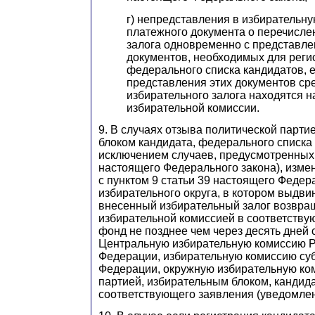
г) непредставления в избирательн
платежного документа о перечисле
залога одновременно с представл
документов, необходимых для реги
федерального списка кандидатов, 
представления этих документов ср
избирательного залога находятся н
избирательной комиссии.
9. В случаях отзыва политической парти
блоком кандидата, федерального списка 
исключением случаев, предусмотренных 
настоящего Федерального закона), изме
с пунктом 9 статьи 39 настоящего Федер
избирательного округа, в котором выдвин
внесенный избирательный залог возвра
избирательной комиссией в соответств
фонд не позднее чем через десять дней 
Центральную избирательную комиссию Р
Федерации, избирательную комиссию су
Федерации, окружную избирательную ко
партией, избирательным блоком, кандид
соответствующего заявления (уведомлен