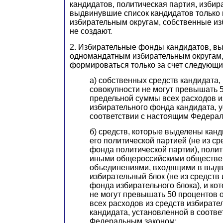
кандидатов, политическая партия, избир
выдвинувшие список кандидатов только
избирательным округам, собственные и
не создают.
2. Избирательные фонды кандидатов, в
одномандатным избирательным округам,
формироваться только за счет следующи
а) собственных средств кандидата,
совокупности не могут превышать 5
предельной суммы всех расходов и
избирательного фонда кандидата, 
соответствии с настоящим Федера
б) средств, которые выделены кан
его политической партией (не из с
фонда политической партии), поли
иными общероссийскими обществ
объединениями, входящими в выдв
избирательный блок (не из средств
фонда избирательного блока), и ко
не могут превышать 50 процентов 
всех расходов из средств избирате
кандидата, установленной в соотве
Федеральным законом;