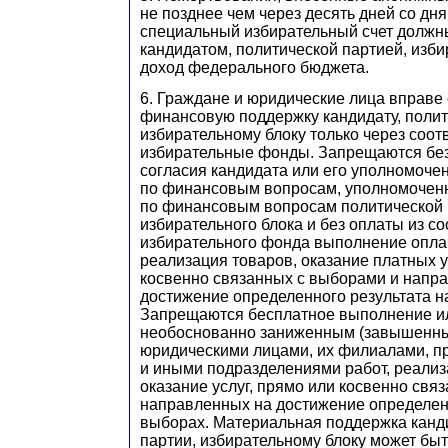
не позднее чем через десять дней со дн
специальный избирательный счет должн
кандидатом, политической партией, изб
доход федерального бюджета.
6. Граждане и юридические лица вправе
финансовую поддержку кандидату, полит
избирательному блоку только через соо
избирательные фонды. Запрещаются бе
согласия кандидата или его уполномоче
по финансовым вопросам, уполномоченн
по финансовым вопросам политической 
избирательного блока и без оплаты из с
избирательного фонда выполнение опла
реализация товаров, оказание платных у
косвенно связанных с выборами и напр
достижение определенного результата н
Запрещаются бесплатное выполнение и
необоснованно заниженным (завышенны
юридическими лицами, их филиалами, п
и иными подразделениями работ, реализ
оказание услуг, прямо или косвенно свя
направленных на достижение определенн
выборах. Материальная поддержка канди
партии, избирательному блоку может быт