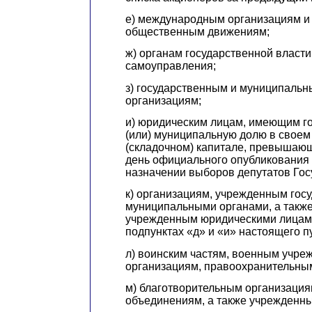
е) международным организациям 
общественным движениям;
ж) органам государственной власти
самоуправления;
з) государственным и муниципаль
организациям;
и) юридическим лицам, имеющим г
(или) муниципальную долю в своем
(складочном) капитале, превышаю
день официального опубликования
назначении выборов депутатов Го
к) организациям, учрежденным гос
муниципальными органами, а также
учрежденным юридическими лицами
подпунктах «д» и «и» настоящего п
л) воинским частям, военным учре
организациям, правоохранительны
м) благотворительным организация
объединениям, а также учрежденн