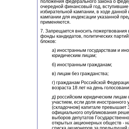
положения федерального закона о феде
очередной финансовый год, вступившие 
избирательной кампании, в ходе данной
кампании для индексации указанной пр
применяются.
7. Запрещается вносить пожертвования 
фонды кандидатов, политических партий
блоков:
а) иностранным государствам и ин
юридическим лицам;
б) иностранным гражданам;
в) лицам без гражданства;
г) гражданам Российской Федераци
возраста 18 лет на день голосовани
д) российским юридическим лицам
участием, если доля иностранного 
(складочном) капитале превышает 
официального опубликования реше
выборов депутатов Государственно
открытых акционерных обществ - н
списка акционеров за предыдущий г