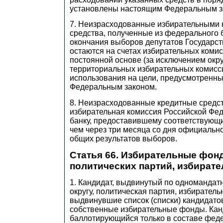
установлены настоящим Федеральным з
7. Неизрасходованные избирательными
средства, полученные из федерального 
окончания выборов депутатов Государс
остаются на счетах избирательных коми
постоянной основе (за исключением окр
территориальных избирательных комисси
использования на цели, предусмотренн
Федеральным законом.
8. Неизрасходованные кредитные средс
избирательная комиссия Российской Фе
банку, предоставившему соответствующи
чем через три месяца со дня официальн
общих результатов выборов.
Статья 66. Избирательные фон
политических партий, избират
1. Кандидат, выдвинутый по одномандат
округу, политическая партия, избиратель
выдвинувшие список (списки) кандидато
собственные избирательные фонды. Кан
баллотирующийся только в составе фед