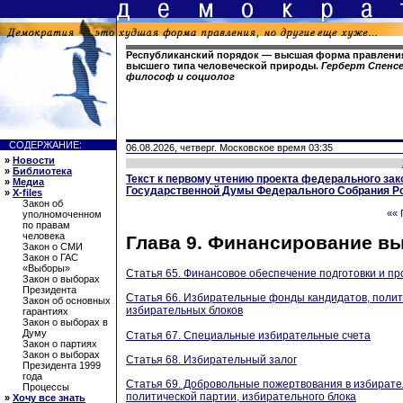
Республиканский порядок — высшая форма правления,
высшего типа человеческой природы.
Герберт Спенсер
философ и социолог
СОДЕРЖАНИЕ:
06.08.2026, четверг. Московское время 03:35
»
Новости
»
Библиотека
Текст к первому чтению проекта федерального зак
»
Медиа
Государственной Думы Федерального Собрания Р
»
X-files
Закон об
«« 
уполномоченном
по правам
человека
Глава 9. Финансирование в
Закон о СМИ
Закон о ГАС
«Выборы»
Статья 65. Финансовое обеспечение подготовки и п
Закон о выборах
Президента
Статья 66. Избирательные фонды кандидатов, полит
Закон об основных
избирательных блоков
гарантиях
Закон о выборах в
Думу
Статья 67. Специальные избирательные счета
Закон о партиях
Закон о выборах
Статья 68. Избирательный залог
Президента 1999
года
Статья 69. Добровольные пожертвования в избират
Процессы
политической партии, избирательного блока
»
Хочу все знать