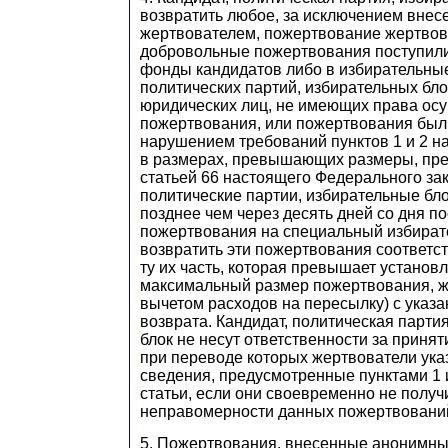
возвратить любое, за исключением вне
жертвователем, пожертвование жертвов
добровольные пожертвования поступили
фонды кандидатов либо в избирательн
политических партий, избирательных бло
юридических лиц, не имеющих права осу
пожертвования, или пожертвования был
нарушением требований пунктов 1 и 2 н
в размерах, превышающих размеры, пр
статьей 66 настоящего Федерального зак
политические партии, избирательные бл
позднее чем через десять дней со дня п
пожертвования на специальный избират
возвратить эти пожертвования соответс
ту их часть, которая превышает установ
максимальный размер пожертвования, ж
вычетом расходов на пересылку) с указ
возврата. Кандидат, политическая парти
блок не несут ответственности за приня
при переводе которых жертвователи ук
сведения, предусмотренные пунктами 1 
статьи, если они своевременно не получ
неправомерности данных пожертвовани
5. Пожертвования, внесенные анонимны