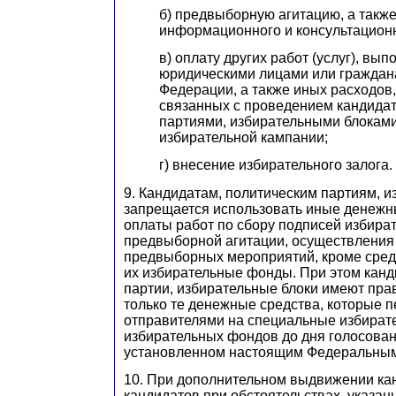
б) предвыборную агитацию, а также 
информационного и консультационн
в) оплату других работ (услуг), вы
юридическими лицами или граждан
Федерации, а также иных расходов
связанных с проведением кандида
партиями, избирательными блокам
избирательной кампании;
г) внесение избирательного залога.
9. Кандидатам, политическим партиям, 
запрещается использовать иные денежн
оплаты работ по сбору подписей избира
предвыборной агитации, осуществления
предвыборных мероприятий, кроме сред
их избирательные фонды. При этом канд
партии, избирательные блоки имеют пра
только те денежные средства, которые 
отправителями на специальные избирате
избирательных фондов до дня голосован
установленном настоящим Федеральным
10. При дополнительном выдвижении кан
кандидатов при обстоятельствах, указан