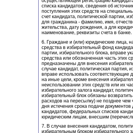
осуществляющей регистрацию кандидат
списка кандидатов, сведения об источник
поступления этих средств на специальн
счет кандидата, политической партии, из
для гражданина - фамилию, имя, отчеств
жительства, дату рождения, а для юридич
наименование, реквизиты счета в банке.
6. Граждане и (или) юридические лица,
средства в избирательный фонд кандида
партии, избирательного блока, вправе ук
средства или обозначенная часть этих с
предназначены для внесения избиратель
случае кандидат, политическая партия, 
вправе использовать соответствующие 
на иные цели, кроме внесения избирател
неиспользовании этих средств или их ча
избирательного залога кандидат, политич
избирательный блок обязаны возвратить 
расходов на пересылку) не позднее чем 
дня истечения срока подачи документов 
кандидатов, федеральных списков канд
юридическим лицам, внесшим (перечисли
7. В случае внесения кандидатом, полит
избирательным блоком избирательного з