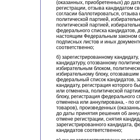
(оказанных, приобретенных) до дат
регистрации, отзыва кандидатом св
согласии баллотироваться, отзыва
политической партией, избиратель
политической партией, избиратель
федерального списка кандидатов, 
настоящим Федеральным законом с
подписных листов и иных документ
соответственно;
б) зарегистрированному кандидату
кандидатуру, отозванному политиче
избирательным блоком, политическ
избирательному блоку, отозвавшим
федеральный список кандидатов, 
кандидату, регистрация которого 
или отменена, политической парти
блоку, регистрация федерального с
отменена или аннулирована, - по оп
товаров), произведенных (оказанн
до даты принятия решения об анн
отмене регистрации, снятия кандид
зарегистрированного кандидата, ф
кандидатов соответственно;