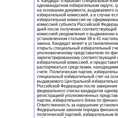
4. Кандидат открывает специальный изб
одномандатном избирательном округе, гд
на основании документа, выдаваемого 
избирательной комиссией, а в случае ес
избирательная комиссия не сформирован
комиссией субъекта Российской Федераци
дней после получения соответствующей
комиссией уведомления о выдвижении к
установленном статьями 38 и 41 настоя
закона. Кандидат может в установленно
открыть специальный избирательный сче
уполномоченному представителю по фи
зарегистрированному соответствующей 
избирательной комиссией, и предостави
распоряжаться средствами, находящими
счете. Политическая партия, избиратель
специальный избирательный счет на осн
выдаваемого Центральной избирательно
Российской Федерации после заверения
федерального списка кандидатов однов
регистрацией уполномоченных представ
партии, избирательного блока по финан
Ответственность за нарушение установ
Федеральным законом порядка финанси
политической партией, избирательным б