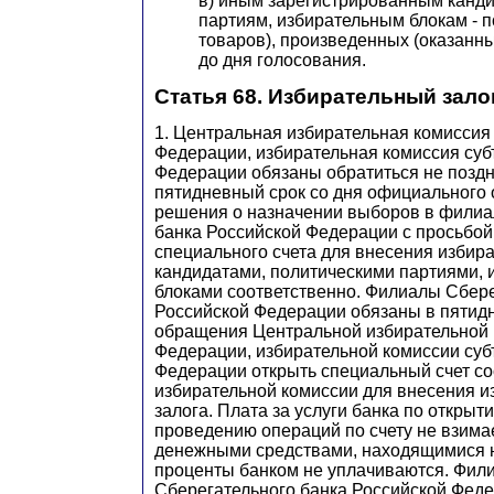
в) иным зарегистрированным канди
партиям, избирательным блокам - по
товаров), произведенных (оказанн
до дня голосования.
Статья 68. Избирательный зало
1. Центральная избирательная комиссия
Федерации, избирательная комиссия суб
Федерации обязаны обратиться не поздн
пятидневный
срок со дня официального
решения о назначении выборов в филиа
банка Российской Федерации с просьбой
специального счета для внесения избира
кандидатами, политическими партиями,
блоками соответственно. Филиалы Сбере
Российской Федерации обязаны в пятидн
обращения Центральной избирательной 
Федерации, избирательной комиссии суб
Федерации открыть специальный счет с
избирательной комиссии для внесения и
залога. Плата за услуги банка по открыт
проведению операций по счету не взима
денежными средствами, находящимися н
проценты банком не уплачиваются. Фил
Сберегательного банка Российской Фед