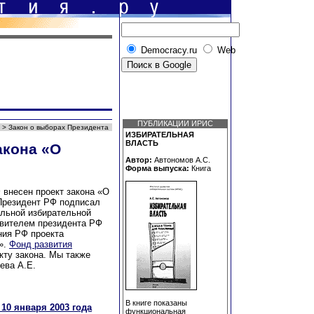
Democracy.ru
Web
ПУБЛИКАЦИИ ИРИС
> Закон о выборах Президента
ИЗБИРАТЕЛЬНАЯ
ВЛАСТЬ
акона «О
Автор:
Автономов А.С.
Форма выпуска:
Книга
 внесен проект закона «О
Президент РФ подписал
льной избирательной
вителем президента РФ
ния РФ проекта
».
Фонд развития
кту закона. Мы также
ева А.Е.
В книге показаны
10 января 2003 года
функциональная