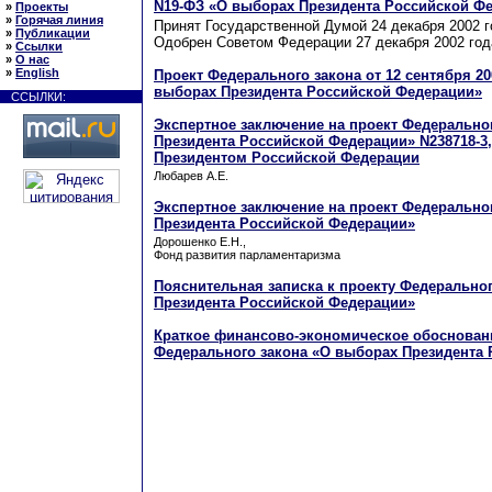
N19-ФЗ «О выборах Президента Российской Ф
»
Проекты
»
Горячая линия
Принят Государственной Думой 24 декабря 2002 г
»
Публикации
Одобрен Советом Федерации 27 декабря 2002 год
»
Ссылки
»
О нас
»
English
Проект Федерального закона от 12 сентября 20
выборах Президента Российской Федерации»
ССЫЛКИ:
Экспертное заключение на проект Федерально
Президента Российской Федерации» N238718-3
Президентом Российской Федерации
Любарев А.Е.
Экспертное заключение на проект Федерально
Президента Российской Федерации»
Дорошенко Е.Н.,
Фонд развития парламентаризма
Пояснительная записка к проекту Федерально
Президента Российской Федерации»
Краткое финансово-экономическое обосновани
Федерального закона «О выборах Президента