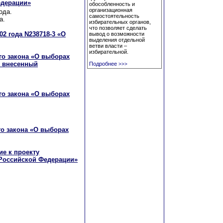
едерации»
обособленность и
организационная
ода.
самостоятельность
а.
избирательных органов,
что позволяет сделать
02 года N238718-3 «О
вывод о возможности
выделения отдельной
ветви власти –
избирательной.
го закона «О выборах
, внесенный
Подробнее
>>>
го закона «О выборах
го закона «О выборах
е к проекту
 Российской Федерации»