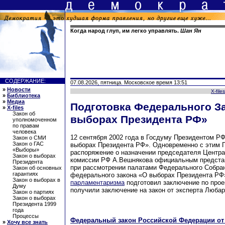
Когда народ глуп, им легко управлять.
Шан Ян
СОДЕРЖАНИЕ:
07.08.2026, пятница. Московское время 13:51
»
Новости
X-files
»
Библиотека
»
Медиа
Подготовка Федерального З
»
X-files
Закон об
выборах Президента РФ»
уполномоченном
по правам
человека
12 сентября 2002 года в Госдуму Президентом РФ
Закон о СМИ
Закон о ГАС
выборах Президента РФ». Одновременно с этим 
«Выборы»
распоряжение о назначении председателя Центра
Закон о выборах
комиссии РФ А.Вешнякова официальным предста
Президента
при рассмотрении палатами Федерального Собра
Закон об основных
гарантиях
федерального закона «О выборах Президента РФ
Закон о выборах в
парламентаризма
подготовил заключение по прое
Думу
получили заключение на закон от эксперта Любар
Закон о партиях
Закон о выборах
Президента 1999
года
Процессы
Федеральный закон Российской Федерации от 
»
Хочу все знать