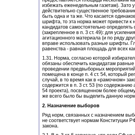
избежать еженедельным газетам). Зато 
действительно существенное требовани
быть одна и та же. Что касается одинако
шрифта, то эта норма может привести к
кандидатов самостоятельно определять
(закрепленное в п. 3 ст. 49): для усилен
агитационного материала (и по ряду дру
вправе использовать разные шрифты. Г
равенства - равная площадь для всех ка
1.31. Норма, согласно которой избирате
обязаны обеспечить кандидатам равные
проведении предвыборных мероприятий,
помещена в конце п. 4 ст. 54, который р
случай, в то время как в «рамочном» зак
содержится в п. 3 ст. 53 (по содержанию 
54 проекта), посвященном более общем
же всего было бы выделить данную норму
2. Назначение выборов
Ряд норм, связанных с назначением выб
не соответствует нормам Конституции Р
закона.