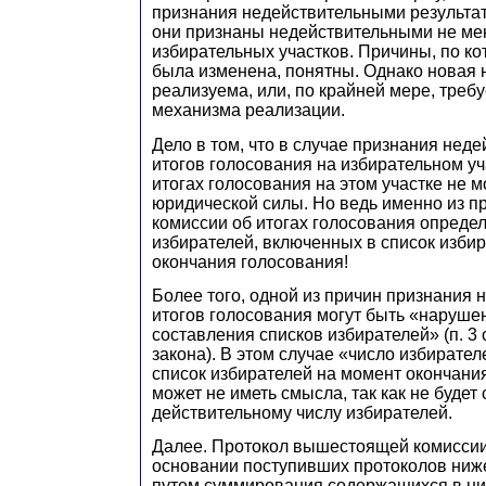
признания недействительными результат
они признаны недействительными не мен
избирательных участков. Причины, по к
была изменена, понятны. Однако новая 
реализуема, или, по крайней мере, треб
механизма реализации.
Дело в том, что в случае признания нед
итогов голосования на избирательном уч
итогах голосования на этом участке не 
юридической силы. Но ведь именно из п
комиссии об итогах голосования определ
избирателей, включенных в список изби
окончания голосования!
Более того, одной из причин признания
итогов голосования могут быть «наруше
составления списков избирателей» (п. 3 
закона). В этом случае «число избирате
список избирателей на момент окончани
может не иметь смысла, так как не будет
действительному числу избирателей.
Далее. Протокол вышестоящей комиссии
основании поступивших протоколов ниж
путем суммирования содержащихся в них 