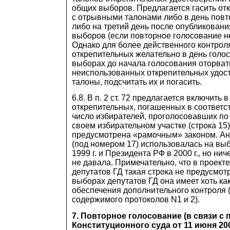
общих выборов. Предлагается гасить от
с отрывными талонами либо в день повт
либо на третий день после опубликовани
выборов (если повторное голосование н
Однако для более действенного контрол
открепительных желательно в день голо
выборах до начала голосования оторват
неиспользованных открепительных удос
талоны, подсчитать их и погасить.
6.8. В п. 2 ст. 72 предлагается включить 
открепительных, погашенных в соответствии
число избирателей, проголосовавших по
своем избирательном участке (строка 15)
предусмотрена «рамочным» законом. Ан
(под номером 17) использовалась на выб
1999 г. и Президента РФ в 2000 г., но ни
не давала. Примечательно, что в проект
депутатов ГД такая строка не предусмотр
выборах депутатов ГД она имеет хоть ка
обеспечения дополнительного контроля 
содержимого протоколов N1 и 2).
7. Повторное голосование (в связи с
Конституционного суда от 11 июня 2002