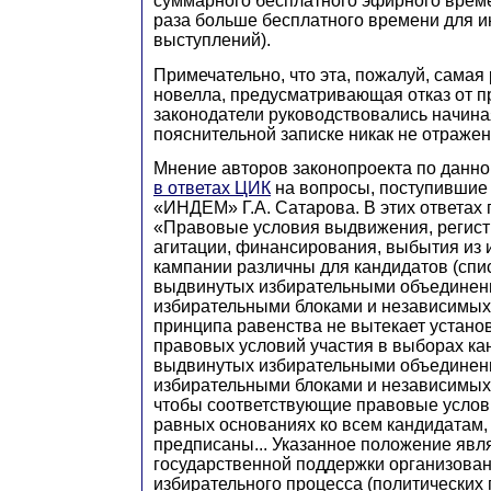
суммарного бесплатного эфирного времен
раза больше бесплатного времени для 
выступлений).
Примечательно, что эта, пожалуй, сама
новелла, предусматривающая отказ от п
законодатели руководствовались начиная 
пояснительной записке никак не отражен
Мнение авторов законопроекта по данн
в ответах ЦИК
на вопросы, поступившие 
«ИНДЕМ» Г.А. Сатарова. В этих ответах 
«Правовые условия выдвижения, регист
агитации, финансирования, выбытия из 
кампании различны для кандидатов (спис
выдвинутых избирательными объединен
избирательными блоками и независимых
принципа равенства не вытекает устано
правовых условий участия в выборах ка
выдвинутых избирательными объединен
избирательными блоками и независимых
чтобы соответствующие правовые услов
равных основаниях ко всем кандидатам,
предписаны... Указанное положение явл
государственной поддержки организова
избирательного процесса (политических 