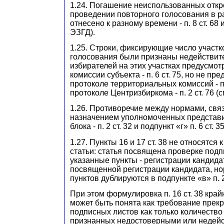
1.24. Погашение неиспользованных отк
проведении повторного голосования в р
отнесено к разному времени - п. 8 ст. 68 и п
ЭЗГД).
1.25. Строки, фиксирующие число участко
голосования были признаны недействит
избирателей на этих участках предусмот
комиссии субъекта - п. 6 ст. 75, но не пр
протоколе территориальных комиссий - п. 
протоколе Центризбиркома - п. 2 ст. 76 (см
1.26. Противоречие между нормами, свя
назначением уполномоченных представи
блока - п. 2 ст. 32 и подпункт «г» п. 6 ст. 3
1.27. Пункты 16 и 17 ст. 38 не относятся
статьи: статья посвящена проверке подп
указанные пункты - регистрации кандидата
посвященной регистрации кандидата, н
пунктов дублируются в подпункте «в» п. 
При этом формулировка п. 16 ст. 38 край
может быть понята как требование прекр
подписных листов как только количество
признанных недостоверными или недей