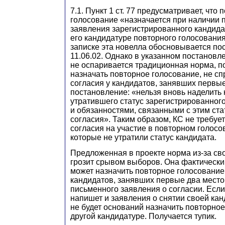
7.1. Пункт 1 ст. 77 предусматривает, что
голосование «назначается при наличии 
заявления зарегистрированного кандида
его кандидатуре повторного голосовани
записке эта новелла обосновывается по
11.06.02. Однако в указанном постановл
не оспаривается традиционная норма, 
назначать повторное голосование, не с
согласия у кандидатов, занявших первы
постановление: «нельзя вновь наделить 
утратившего статус зарегистрированног
и обязанностями, связанными с этим стат
согласия». Таким образом, КС не требуе
согласия на участие в повторном голосо
которые не утратили статус кандидата.
Предложенная в проекте норма из-за св
грозит срывом выборов. Она фактически 
может назначить повторное голосование,
кандидатов, занявших первые два место
письменного заявления о согласии. Если
напишет и заявления о снятии своей кан
не будет оснований назначить повторное
другой кандидатуре. Получается тупик.