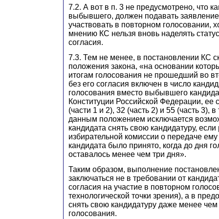
7.2. А вот в п. 3 не предусмотрено, что 
выбывшего, должен подавать заявление
участвовать в повторном голосовании, хот
мнению КС нельзя вновь наделять статус
согласия.
7.3. Тем не менее, в постановлении КС 
положения закона, «на основании которы
итогам голосования не прошедший во вт
без его согласия включен в число канди
голосования вместо выбывшего кандидат
Конституции Российской Федерации, ее ст
(части 1 и 2), 32 (часть 2) и 55 (часть 3), 
данным положением исключается возмож
кандидата снять свою кандидатуру, есл
избирательной комиссии о передаче ем
кандидата было принято, когда до дня г
оставалось менее чем три дня».
Таким образом, выполнение постановле
заключаться не в требовании от кандида
согласия на участие в повторном голосо
технологической точки зрения), а в пре
снять свою кандидатуру даже менее чем 
голосования.