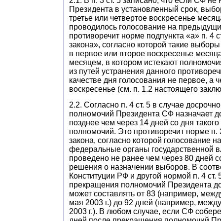
2.1. В п. 3 ст. 5 записано, что если СФ н
Президента в установленный срок, выбо
третье или четвертое воскресенье месяц
проводилось голосование на предыдущи
противоречит норме подпункта «а» п. 4 с
закона», согласно которой такие выбор
в первое или второе воскресенье месяц
месяцем, в котором истекают полномочи
из путей устранения данного противоречи
качестве дня голосования не первое, а 
воскресенье (см. п. 1.2 настоящего закл
2.2. Согласно п. 4 ст. 5 в случае досроч
полномочий Президента СФ назначает 
позднее чем через 14 дней со дня таког
полномочий. Это противоречит норме п. 2
закона, согласно которой голосование н
федеральные органы государственной в
проведено не ранее чем через 80 дней с
решения о назначении выборов. В соответ
Конституции РФ и другой нормой п. 4 ст. 
прекращения полномочий Президента до
может составлять от 83 (например, межд
мая 2003 г.) до 92 дней (например, межд
2003 г.). В любом случае, если СФ собер
дней после прекращения полномочий Пре