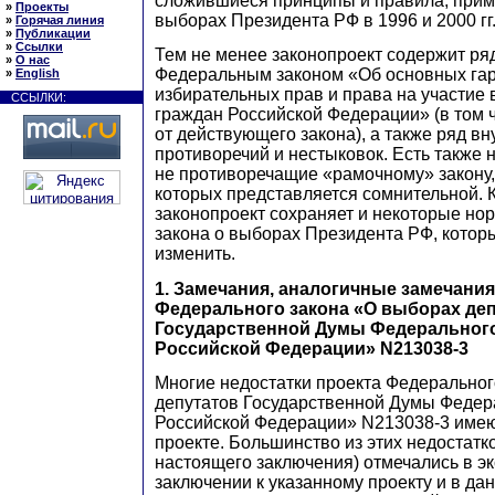
сложившиеся принципы и правила, при
»
Проекты
выборах Президента РФ в 1996 и 2000 гг
»
Горячая линия
»
Публикации
»
Ссылки
Тем не менее законопроект содержит ря
»
О нас
Федеральным законом «Об основных га
»
English
избирательных прав и права на участие
ССЫЛКИ:
граждан Российской Федерации» (в том
от действующего закона), а также ряд в
противоречий и нестыковок. Есть также 
не противоречащие «рамочному» закону,
которых представляется сомнительной. К
законопроект сохраняет и некоторые н
закона о выборах Президента РФ, котор
изменить.
1. Замечания, аналогичные замечания
Федерального закона «О выборах де
Государственной Думы Федеральног
Российской Федерации» N213038-3
Многие недостатки проекта Федеральног
депутатов Государственной Думы Федер
Российской Федерации» N213038-3 имею
проекте. Большинство из этих недостатко
настоящего заключения) отмечались в э
заключении к указанному проекту и в да