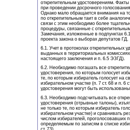
открепительным удостоверениям. Факты
при проведении досрочного голосовани
Однако мало обращается внимания на то
по открепительным таит в себе аналогич
связи с этим необходимо более тщатель
процедуры, связанные с открепительны
Замечания, изложенные в подпунктах 6.1
проекта закона о выборах депутатов ГД.
6.1. Учет в протоколах открепительных у
выданных в территориальных комиссиях (
настоящего заключения и п. 6.5 ЭЗГД).
6.2. Необходимо погашать все открепит
удостоверения, по которым голосует изби
те, по которым избиратель голосует на с
избирательном участке (п. 7 ст. 68 и п. 6 с
удостоверения могут быть использованы
6.3. Необходимо подсчитывать все откр
удостоверения (отрывные талоны), изъят
не только те, по которым избиратель гол
избирательном участке) и сравнивать рез
числом избирателей, проголосовавших п
определяемым по записям в списке избир
ст. 73).