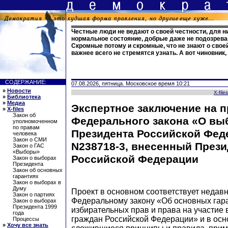
Честные люди не ведают о своей честности, для н
нормальное состояние, добрые даже не подозреваю
Скромные потому и скромные, что не знают о своей
важнее всего не стремятся узнать. А вот чиновник,
СОДЕРЖАНИЕ:
07.08.2026, пятница. Московское время 10:21
»
Новости
X-files
»
Библиотека
»
Медиа
Экспертное заключение на п
»
X-files
Закон об
Федерального закона «О вы
уполномоченном
по правам
Президента Российской Фед
человека
Закон о СМИ
N238718-3, внесенный През
Закон о ГАС
«Выборы»
Российской Федерации
Закон о выборах
Президента
Закон об основных
гарантиях
Закон о выборах в
Думу
Проект в основном соответствует недав
Закон о партиях
Федеральному закону «Об основных гар
Закон о выборах
Президента 1999
избирательных прав и права на участие
года
граждан Российской Федерации» и в осн
Процессы
»
Хочу все знать