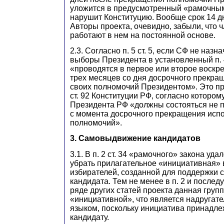
уложится в предусмотренный «рамочным
нарушит Конституцию. Вообще срок 14 д
Авторы проекта, очевидно, забыли, что 
работают в нем на постоянной основе.
2.3. Согласно п. 5 ст. 5, если СФ не наз
выборы Президента в установленный п. 
«проводятся в первое или второе воскр
трех месяцев со дня досрочного прекра
своих полномочий Президентом». Это пр
ст. 92 Конституции РФ, согласно которо
Президента РФ «должны состояться не п
с момента досрочного прекращения исп
полномочий».
3. Самовыдвижение кандидатов
3.1. В п. 2 ст. 34 «рамочного» закона уда
убрать прилагательное «инициативная»
избирателей, созданной для поддержки
кандидата. Тем не менее в п. 2 и последу
ряде других статей проекта данная груп
«инициативной», что является надругате
языком, поскольку инициатива принадлеж
кандидату.