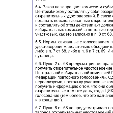
6.4. Закон не запрещает комиссиям субъ
Центризбиркому оставлять у себя резер
открепительных удостоверений. В связи 
погашать неиспользованные открепител
и составлять об этом действии акт должн
избирательных комиссий, а не только те
участковых, как это записано в п. 8 ст. 68.
6.5. Нормы, связанные с голосованием 
удостоверениям, желательно объединить
либо в п. 7 ст. 68, либо в п. 6 и 7 ст. 69. 
путаница.
6.6. Пункт 2 ст. 68 предусматривает пра
получить открепительное удостоверение
Центральной избирательной комиссией 
Федерации повторного голосования». Од
нереализуемо, поскольку участковые ком
получить информацию о том, что они об
открепительные в тот же день, когда ЦИ
голосование (тем более, что это назнач
и в конце дня).
6.7. Пункт 8 ст. 68 не предусматривает 
талонов открепительных удостоверений