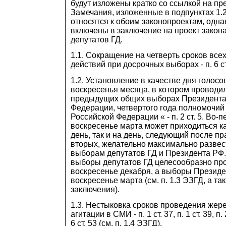
будут изложены кратко со ссылкой на п
Замечания, изложенные в подпунктах 1.2
относятся к обоим законопроектам, одна
включены в заключение на проект закон
депутатов ГД.
1.1. Сокращение на четверть сроков все
действий при досрочных выборах - п. 6 ст.
1.2. Установление в качестве дня голос
воскресенья месяца, в котором проводи
предыдущих общих выборах Президента
Федерации, четвертого года полномочий
Российской Федерации « - п. 2 ст. 5. Во-
воскресенье марта может приходиться к
день, так и на день, следующий после пр
вторых, желательно максимально развес
выборам депутатов ГД и Президента РФ. 
выборы депутатов ГД целесообразно пр
воскресенье декабря, а выборы Президе
воскресенье марта (см. п. 1.3 ЭЗГД, а та
заключения).
1.3. Нестыковка сроков проведения жер
агитации в СМИ - п. 1 ст. 37, п. 1 ст. 39, п. 2
6 ст. 53 (см. п. 1.4 ЭЗГД).