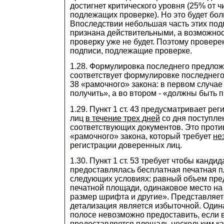
достигнет критического уровня (25% от ч
подлежащих проверке). Но это будет бо
Впоследствии небольшая часть этих под
признана действительными, а возможно
проверку уже не будет. Поэтому провер
подписи, подлежащие проверке.
1.28. Формулировка последнего предложен
соответствует формулировке последнего 
38 «рамочного» закона: в первом случа
получить», а во втором - «должны быть 
1.29. Пункт 1 ст. 43 предусматривает р
лиц
в течение трех дней
со дня поступле
соответствующих документов. Это противо
«рамочного» закона, который требует
не
регистрации доверенных лиц.
1.30. Пункт 1 ст. 53 требует чтобы канди
предоставлялась бесплатная печатная 
следующих условиях: равный объем пр
печатной площади, одинаковое место на
размер шрифта и другие». Представляетс
детализация является избыточной. Один
полосе невозможно предоставить, если 
предоставляется площадь нескольким ка