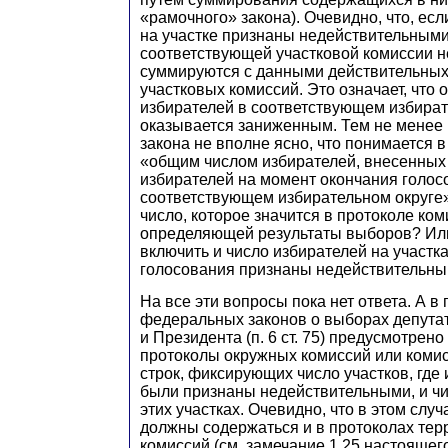
«рамочного» закона). Очевидно, что, есл
на участке признаны недействительными
соответствующей участковой комиссии н
суммируются с данными действительных
участковых комиссий. Это означает, что
избирателей в соответствующем избират
оказывается заниженным. Тем не менее
закона не вполне ясно, что понимается 
«общим числом избирателей, внесенных 
избирателей на момент окончания голос
соответствующем избирательном округе»
число, которое значится в протоколе ком
определяющей результаты выборов? Или
включить и число избирателей на участках
голосования признаны недействительн
На все эти вопросы пока нет ответа. А в
федеральных законов о выборах депутатов 
и Президента (п. 6 ст. 75) предусмотрен
протоколы окружных комиссий или коми
строк, фиксирующих число участков, где
были признаны недействительными, и чи
этих участках. Очевидно, что в этом случ
должны содержаться и в протоколах те
комиссий (см. замечание 1.25 настоящег