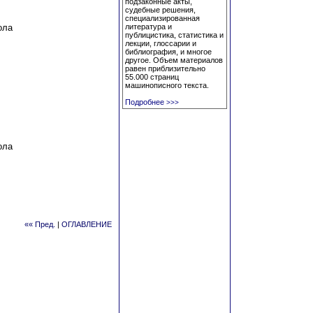
подзаконные акты,
судебные решения,
специализированная
ола
литература и
публицистика, статистика и
лекции, глоссарии и
библиография, и многое
другое. Объем материалов
равен приблизительно
55.000 страниц
машинописного текста.
Подробнее
>>>
ола
«« Пред.
|
ОГЛАВЛЕНИЕ