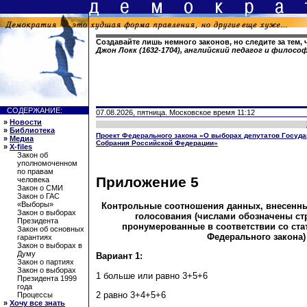
Создавайте лишь немного законов, но следите за тем,
Джон Локк (1632-1704), английский педагог и филосо
СОДЕРЖАНИЕ:
07.08.2026, пятница. Московское время 11:12
»
Новости
»
Библиотека
Проект Федерального закона «О выборах депутатов Госуд
»
Медиа
Собрания Российской Федерации»
»
X-files
Закон об
уполномоченном
по правам
Приложение 5
человека
Закон о СМИ
Закон о ГАС
«Выборы»
Контрольные соотношения данных, внесенных
Закон о выборах
голосования (числами обозначены ст
Президента
пронумерованные в соответствии со ста
Закон об основных
Федерального закона)
гарантиях
Закон о выборах в
Думу
Вариант 1:
Закон о партиях
Закон о выборах
1 больше или равно 3+5+6
Президента 1999
года
2 равно 3+4+5+6
Процессы
»
Хочу все знать