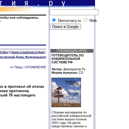
 чтобы они соблюдались.
Democracy.ru
Web
ф
ПУБЛИКАЦИИ ИРИС
X-files
>
Закон о выборах в Думу
ПУТЕВОДИТЕЛЬ ПО
арственной Думы Федерального
ИЗБИРАТЕЛЬНОЙ
СИСТЕМЕ РФ
«« Пред.
|
ОГЛАВЛЕНИЕ
Автор:
Демократия.Ру
Форма выпуска:
CD
 в протокол об итогах
роки протокола,
тьей 76 настоящего
Сборник материалов по
российской избирательной
системе вышел осенью
2001 года. На диске
представлены законы и