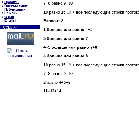
»
Проекты
7+8 равно 9+10
»
Горячая линия
»
Публикации
10
равно
15
18
+ все последующие строки проток
»
Ссылки
»
О нас
Вариант 2:
»
English
ССЫЛКИ:
1 больше или равно 4+5
5 больше или равно 7
4+5 больше или равно 7+8
4 больше или равно 8
10
равно
15
18
+ все последующие строки проток
7+8 равно 9+10
2 равно
4+5+6
11=12+14