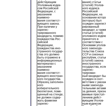
действующим
вания) статьи
Уголовным кодек-
(статей) Уголов-
сом Российской
ного кодекса
Федерации, с
Российской
указанием
Федерации, на
наимено-
основании котор
вания соответст-
(которых) был
вующего закона.
осужден зарегист
При наличии у
рированный
зарегис-
кандидат, а такж
трированного
статьи (статей)
кандидата, помимо
уголовного кодек
гражданства Рос-
принятого в
сийской
соответствии с
Федерации,
Основами уголов
гражданства ино-
ного законода-
странного государ-
тельства Союза
ства это должно
ССР и союзных
быть отражено в
республик, стать
информационных
(статей) закона
материалах с
иностранного
указанием
государства, есл
наимено-
зарегис-
вания соответст-
трирован-
вующего иностран-
ный кандидат бы
ного государства.
осужден в соот-
Образец заполнен-
ветствии с указан
ного
ными законода-
избирательного
тельными актами
бюллетеня, поме-
за деяния, призн
щенный на стенде,
ваемые преступ-
не должен содер-
лением дейст-
жать фамилии
вующим Уголов-
зарегис-
ным кодексом