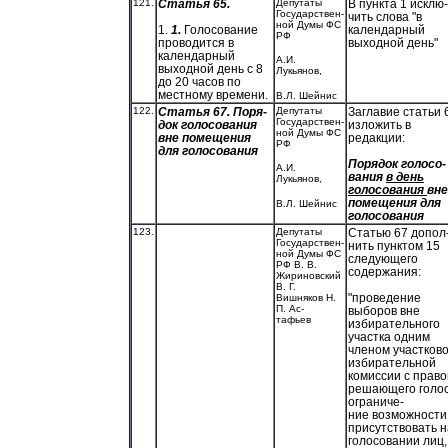
121.
Статья 65.
Депутаты
В пункта 1 исклю-
Государствен-
чить слова "в
ной Думы ФС
календарный
1.
1.
Голосование
РФ
выходной день"
проводится в
календарный
А.И.
выходной день с 8
Лукьянов,
до 20 часов по
местному времени.
В.Л. Шейнис
122.
Статья 67. Поря-
Депутаты
Заглавие статьи 
Государствен-
док голосования
изложить в
ной Думы ФС
вне помещения
редакции:
РФ
для голосования
Порядок голосо-
А.И.
вания
в день
Лукьянов,
голосования
вне
помещения для
В.Л. Шейнис
голосования
123.
Депутаты
Статью 67 допол
Государствен-
нить пунктом 15
ной Думы ФС
следующего
РФ В. В.
содержания:
Жириновский
В. Г.
"проведение
Вишняков Н.
П. Ас-
выборов вне
тафьев
избирательного
участка одним
членом участков
избирательной
комиссии с прав
решающего голос
ограниче-
ние возможности
присутствовать н
голосовании лиц,