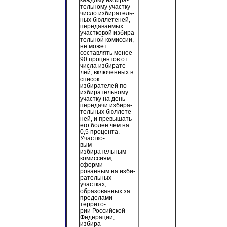
тельному участку
число избиратель-
ных бюллетеней,
передаваемых
участковой избира-
тельной комиссии,
не может
составлять менее
90 процентов от
числа избирате-
лей, включенных в
список
избирателей по
избирательному
участку на день
передачи избира-
тельных бюллете-
ней, и превышать
его более чем на
0,5 процента.
Участко-
вым
избирательным
комиссиям,
сформи-
рованным на изби-
рательных
участках,
образованных за
пределами
террито-
рии Российской
Федерации,
избира-