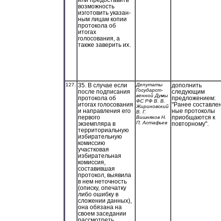
возможность
изготовить указан-
ным лицам копии
протокола об
итогах
голосования, а
также заверить их.
127.
35. В случае если
Депутаты
дополнить
Государст-
после подписания
следующим
венной Думы
протокола об
предложением:
ФС РФ В. В.
итогах голосования
"Ранее составлен
Жириновский
и направления его
ные протоколы
В. Г.
первого
приобщаются к
Вишняков Н.
П. Астафьев
экземпляра в
повторному".
территориальную
избирательную
комиссию
участковая
избирательная
комиссия,
составившая
протокол, выявила
в нем неточность
(описку, опечатку
либо ошибку в
сложении данных),
она обязана на
своем заседании
рассмотреть