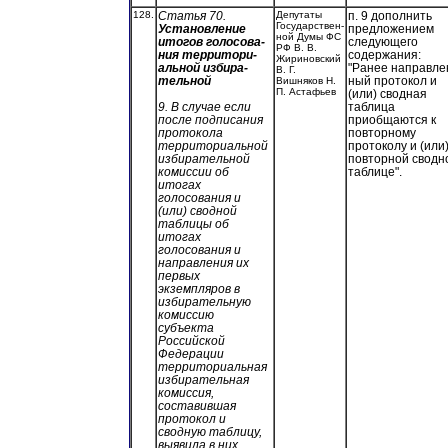
128.
Статья 70.
Депутаты
п. 9 дополнить
Государствен-
Установление
предложением
ной Думы ФС
итогов голосова-
следующего
РФ В. В.
ния территори-
содержания:
Жириновский
альной избира-
"Ранее направле
В. Г.
тельной
ный протокол и
Вишняков Н.
П. Астафьев
(или) сводная
таблица
9. В случае если
приобщаются к
после подписания
повторному
протокола
протоколу и (или
территориальной
повторной сводн
избирательной
таблице".
комиссии об
итогах
голосования и
(или) сводной
таблицы об
итогах
голосования и
направления их
первых
экземпляров в
избирательную
комиссию
субъекта
Российской
Федерации
территориальная
избирательная
комиссия,
составившая
протокол и
сводную таблицу,
выявила в них