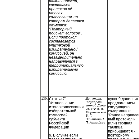
такой подсчет,
составляет
протокол об
итогах
голосования, на
котором делается
отметка:
"Повторный
подсчет голосов".
Если протокол
составляется
участковой
избирательной
комиссией, он
незамедлительно
направляется в
территориальную
избирательную
комиссию.
130.
Статья 71.
Депутаты
пункт 9 дополнит
Государст-
Установление
предложением
венной Думы
итогов голосования
следующего
ФС РФ В. В.
избирательной
содержания:
Жириновский
комиссией
"Ранее направле
В. Г.
субъекта
ный протокол и
Вишняков Н.
П. Астафьев
Российской
(или) сводная
Федерации
таблица
приобщаются к
повторному
9. В случае если