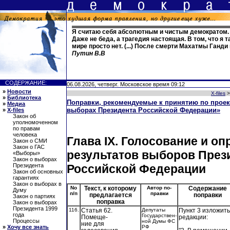
Я считаю себя абсолютным и чистым демократом. 
Даже не беда, а трагедия настоящая. В том, что я т
мире просто нет. (...) После смерти Махатмы Ганди 
Путин В.В
СОДЕРЖАНИЕ:
06.08.2026, четверг. Московское время 09:12
»
Новости
X-files
»
Библиотека
Поправки, рекомендуемые к принятию по проек
»
Медиа
выборах Президента Российской Федерации»
»
X-files
Закон об
уполномоченном
по правам
человека
Глава IХ. Голосование и о
Закон о СМИ
Закон о ГАС
результатов выборов През
«Выборы»
Закон о выборах
Российской Федерации
Президента
Закон об основных
гарантиях
Закон о выборах в
No
Текст, к которому
Автор по-
Содержание
Думу
п/п
правки
предлагается
поправки
Закон о партиях
поправка
Закон о выборах
Президента 1999
116.
Статья 62.
Депутаты
Пункт 3 изложить
года
Государствен-
Помеще-
редакции:
Процессы
ной Думы ФС
ние для
РФ
»
Хочу все знать