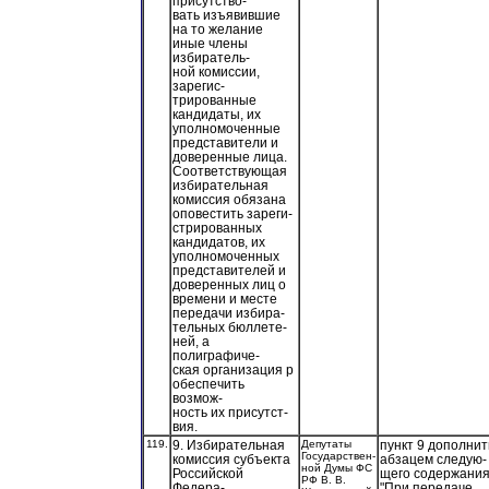
присутство-
вать изъявившие
на то желание
иные члены
избиратель-
ной комиссии,
зарегис-
трированные
кандидаты, их
уполномоченные
представители и
доверенные лица.
Соответствующая
избирательная
комиссия обязана
оповестить зареги-
стрированных
кандидатов, их
уполномоченных
представителей и
доверенных лиц о
времени и месте
передачи избира-
тельных бюллете-
ней, а
полиграфиче-
ская организация р
обеспечить
возмож-
ность их присутст-
вия.
119.
9. Избирательная
Депутаты
пункт 9 дополнит
Государствен-
комиссия субъекта
абзацем следую-
ной Думы ФС
Российской
щего содержания
РФ В. В.
Федера-
"При передаче