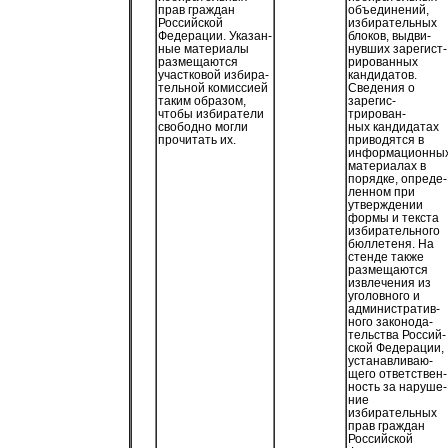
прав граждан
объединений,
Российской
избирательных
Федерации. Указан-
блоков, выдви-
ные материалы
нувших зарегист-
размещаются
рированных
участковой избира-
кандидатов.
тельной комиссией
Сведения о
таким образом,
зарегис-
чтобы избиратели
трирован-
свободно могли
ных кандидатах
прочитать их.
приводятся в
информационны
материалах в
порядке, опреде-
ленном при
утверждении
формы и текста
избирательного
бюллетеня. На
стенде также
размещаются
извлечения из
уголовного и
административ-
ного законода-
тельства Россий-
ской Федерации,
устанавливаю-
щего ответствен-
ность за наруше-
ние
избирательных
прав граждан
Российской