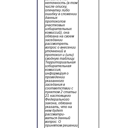
неточность (в том
числе описку,
опечатку либо
ошибку в сложении
данных
протоколов
участковых
избирательных
комиссий), она
обязана на своем
заседании
рассмотреть
вопрос о внесении
уточнений в
протокол и (или)
сводную таблицу.
Территориальная
избирательная
комиссия,
информируя о
проведении
указанного
заседания в
соответствии с
пунктом 2 статьи
21 настоящего
Федерального
закона, обязана
указать, что на
нем будет
рассматри-
ваться данный
вопрос. О
принятом решении