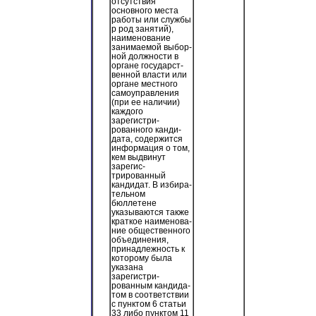
отсутствия
основного места
работы или службы
р род занятий),
наименование
занимаемой выбор-
ной должности в
органе государст-
венной власти или
органе местного
самоуправления
(при ее наличии)
каждого
зарегистри-
рованного канди-
дата, содержится
информация о том,
кем выдвинут
зарегис-
трированный
кандидат. В избира-
тельном
бюллетене
указываются также
краткое наименова-
ние общественного
объединения,
принадлежность к
которому была
указана
зарегистри-
рованным кандида-
том в соответствии
с пунктом 6 статьи
33 либо пунктом 11