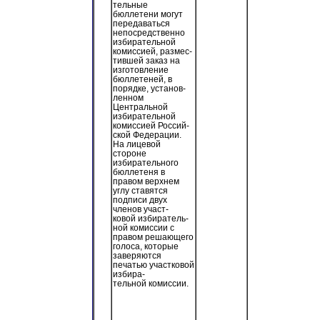
тельные
бюллетени могут
передаваться
непосредственно
избирательной
комиссией, размес-
тившей заказ на
изготовление
бюллетеней, в
порядке, установ-
ленном
Центральной
избирательной
комиссией Россий-
ской Федерации.
На лицевой
стороне
избирательного
бюллетеня в
правом верхнем
углу ставятся
подписи двух
членов участ-
ковой избиратель-
ной комиссии с
правом решающего
голоса, которые
заверяются
печатью участковой
избира-
тельной комиссии.