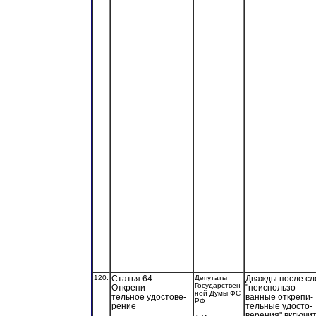
120.
Статья 64.
Депутаты
Дважды после сл
Государствен-
Открепи-
"неиспользо-
ной Думы ФС
тельное удостове-
ванные открепи-
РФ
рение
тельные удосто-
верения" включи