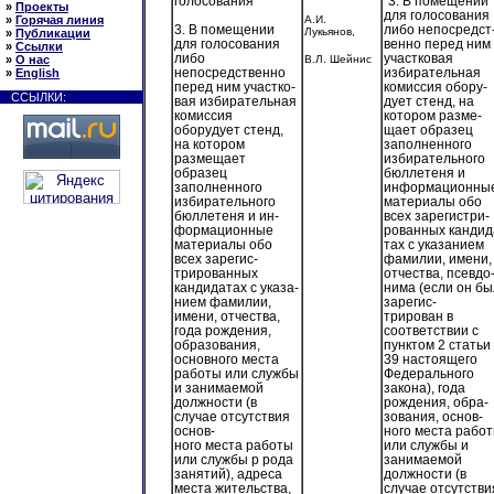
голосования
"3. В помещении
»
Проекты
для голосования
»
Горячая линия
А.И.
3. В помещении
либо непосредст
Лукьянов,
»
Публикации
для голосования
венно перед ним
»
Ссылки
либо
участковая
В.Л. Шейнис
»
О нас
непосредственно
избирательная
»
English
перед ним участко-
комиссия обору-
ССЫЛКИ:
вая избирательная
дует стенд, на
комиссия
котором разме-
оборудует стенд,
щает образец
на котором
заполненного
размещает
избирательного
образец
бюллетеня и
заполненного
информационны
избирательного
материалы обо
бюллетеня и ин-
всех зарегистри-
формационные
рованных кандид
материалы обо
тах с указанием
всех зарегис-
фамилии, имени,
трированных
отчества, псевдо
кандидатах с указа-
нима (если он бы
нием фамилии,
зарегис-
имени, отчества,
трирован в
года рождения,
соответствии с
образования,
пунктом 2 статьи
основного места
39 настоящего
работы или службы
Федерального
и занимаемой
закона), года
должности (в
рождения, обра-
случае отсутствия
зования, основ-
основ-
ного места рабо
ного места работы
или службы и
или службы р рода
занимаемой
занятий), адреса
должности (в
места жительства,
случае отсутстви