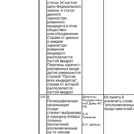
статьи 34 настоя-
щего Федерального
закона, и статус
данного
зарегистри-
рованного
кандидата в этом
обществен-
ном объединении.
Справа от данных
о каждом
зарегистри-
рованном
кандидате
располагается
пустой квадрат.
Перечень зарегист-
рированных канди-
датов завершается
строкой "Против
всех кандидатов",
справа от которой
располагается
пустой квадрат.
118.
8.
Депутаты
Из пункта 8
Государствен-
Полиграфическая
исключить слова
ной Думы ФС
организация
"уполномоченны
РФ
осуще-
представителей 
ствляет выбраковку
А.И.
и передачу избира-
Лукьянов,
тельных
бюллетеней
В.Л. Шейнис
уполномоченным
на то членам