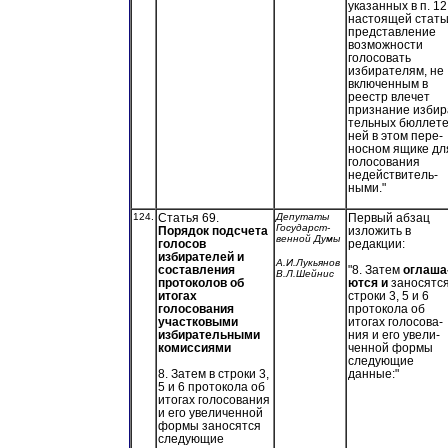
указанных в п. 12
настоящей стать
представление
возможности
голосовать
избирателям, не
включенным в
реестр влечет
признание избир
тельных бюллете
ней в этом пере-
носном ящике дл
голосования
недействитель-
ными."
124.
Статья 69.
Депутаты
Первый абзац
Государст-
Порядок подсчета
изложить в
венной Думы
голосов
редакции:
избирателей и
А.И.Лукьянов
составления
"8. Затем
оглаша
В.Л.Шейнис
протоколов об
ются и
заносятся
итогах
строки 3, 5 и 6
голосования
протокола об
участковыми
итогах голосова-
избирательными
ния и его увели-
комиссиями
ченной формы
следующие
8. Затем в строки 3,
данные:"
5 и 6 протокола об
итогах голосования
и его увеличенной
формы заносятся
следующие