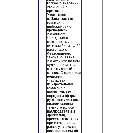
вопрос о внесении
уточнений в
протокол.
Участковая
избирательная
комиссия,
информируя о
проведении
указанного
заседания в
соответствии с
пунктом 2 статьи 21
настоящего
Федерального
закона, обязана
указать, что на нем
будет рассматри-
ваться данный
вопрос. О принятом
решении
участковая
избирательная
комиссия в
обязательном
порядке информи-
рует своих членов с
правом совеща-
тельного голоса,
наблюдателей и
других лиц,
присутствовавших
при составлении
ранее утвержден-
ного протокола об