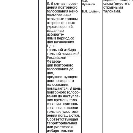
А.И.
слова "вместе с
8. В случае прове-
Лукьянов,
отрывными
дения повторного
талонами.
голосования неис-
В.Л. Шейнис
пользованные
отрывные талоны
открепительных
удостоверений,
выданных
избирате-
лям в период со
дня назначения
Цен-
тральной избира-
тельной комиссией
Российской
Федера-
ции повторного
голосования до
дня,
предшествующего
дню повторного
голосования,
погашаются. В день
повторного голосо-
вания до наступле-
ния времени голо-
сования неисполь-
зованные открепи-
тельные удостове-
рения погашаются.
Соответствующая
территориальная
или участковая
избирательная