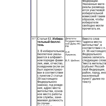
Федерации.
Указанные мате-
риалы размеща-
ются участковой
избирательной
комиссией таким
образом, чтобы
избиратели
свободно могли
прочитать их.
117.
Статья 63.
Избира-
Депутаты
Вместо слов
Государствен-
тельный бюлле-
"адреса места
ной Думы ФС
тень
жительства", в
РФ
соответствии с п
ст. 36 настоящег
3. В избирательном
А.И.
Федерального
бюллетене указы-
Лукьянов,
закона записать
ваются в алфавит-
следующие слов
ном порядке фами-
В.Л. Шейнис
"места жительст
лия, имя, отчество,
(субъект Россий-
псевдоним (если он
ской Федерации,
был зарегистриро-
район, город, ин
ван в соответствии
населенный
с пунктом 2 статьи
пункт)" далее по
39 настоящего
тексту
Федерального
закона), год рожде-
ния, адрес места
жительства, основ-
ное место работы
или службы, зани-
маемая должность
(в случае