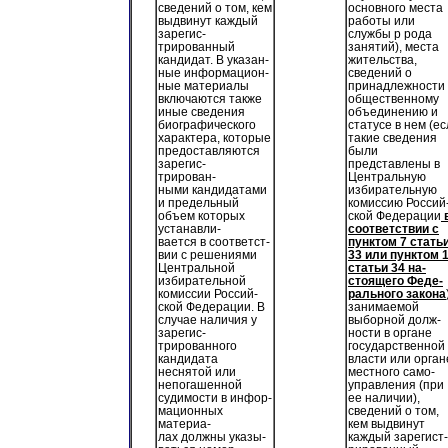
сведений о том, кем
основного места
выдвинут каждый
работы или
зарегис-
службы р рода
трированный
занятий), места
кандидат. В указан-
жительства,
ные информацион-
сведений о
ные материалы
принадлежности 
включаются также
общественному
иные сведения
объединению и
биографического
статусе в нем (е
характера, которые
такие сведения
предоставляются
были
зарегис-
представлены в
трирован-
Центральную
ными кандидатами
избирательную
и предельный
комиссию Россий
объем которых
ской Федерации
устанавли-
соответствии с
вается в соответст-
пунктом 7 стать
вии с решениями
33 или пунктом 
Центральной
статьи 34 на-
избирательной
стоящего Феде-
комиссии Россий-
рального закона
ской Федерации. В
занимаемой
случае наличия у
выборной долж-
зарегис-
ности в органе
трированного
государственной
кандидата
власти или орган
неснятой или
местного само-
непогашенной
управления (при
судимости в инфор-
ее наличии),
мационных
сведений о том,
материа-
кем выдвинут
лах должны указы-
каждый зарегист-