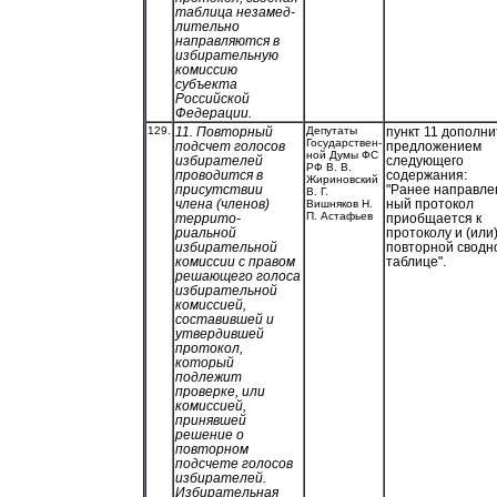
таблица незамед-
лительно
направляются в
избирательную
комиссию
субъекта
Российской
Федерации.
129.
11. Повторный
Депутаты
пункт 11 дополни
Государствен-
подсчет голосов
предложением
ной Думы ФС
избирателей
следующего
РФ В. В.
проводится в
содержания:
Жириновский
присутствии
"Ранее направле
В. Г.
члена (членов)
ный протокол
Вишняков Н.
П. Астафьев
террито-
приобщается к
риальной
протоколу и (или
избирательной
повторной сводн
комиссии с правом
таблице".
решающего голоса
избирательной
комиссией,
составившей и
утвердившей
протокол,
который
подлежит
проверке, или
комиссией,
принявшей
решение о
повторном
подсчете голосов
избирателей.
Избирательная