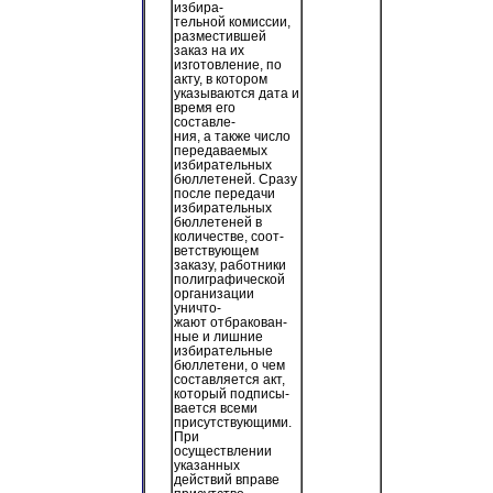
избира-
тельной комиссии,
разместившей
заказ на их
изготовление, по
акту, в котором
указываются дата и
время его
составле-
ния, а также число
передаваемых
избирательных
бюллетеней. Сразу
после передачи
избирательных
бюллетеней в
количестве, соот-
ветствующем
заказу, работники
полиграфической
организации
уничто-
жают отбракован-
ные и лишние
избирательные
бюллетени, о чем
составляется акт,
который подписы-
вается всеми
присутствующими.
При
осуществлении
указанных
действий вправе