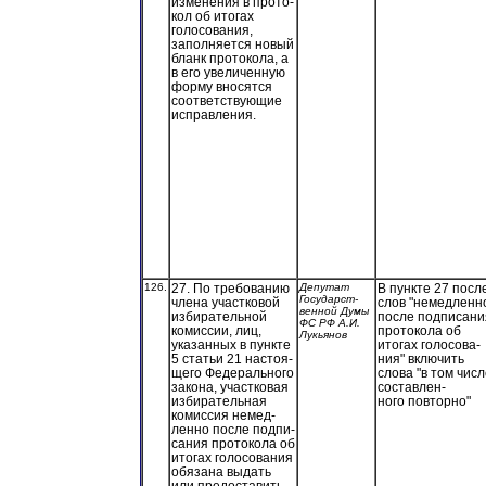
изменения в прото-
кол об итогах
голосования,
заполняется новый
бланк протокола, а
в его увеличенную
форму вносятся
соответствующие
исправления.
126.
27. По требованию
Депутат
В пункте 27 посл
Государст-
члена участковой
слов "немедленн
венной Думы
избирательной
после подписани
ФС РФ А.И.
комиссии, лиц,
протокола об
Лукьянов
указанных в пункте
итогах голосова-
5 статьи 21 настоя-
ния" включить
щего Федерального
слова "в том чис
закона, участковая
составлен-
избирательная
ного повторно"
комиссия немед-
ленно после подпи-
сания протокола об
итогах голосования
обязана выдать
или предоставить