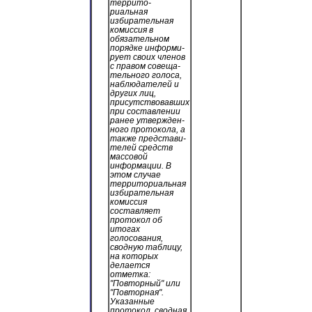
террито-
риальная
избирательная
комиссия в
обязательном
порядке информи-
рует своих членов
с правом совеща-
тельного голоса,
наблюдателей и
других лиц,
присутствовавших
при составлении
ранее утвержден-
ного протокола, а
также представи-
телей средств
массовой
информации. В
этом случае
территориальная
избирательная
комиссия
составляет
протокол об
итогах
голосования,
сводную таблицу,
на которых
делается
отметка:
"Повторный" или
"Повторная".
Указанные
протокол, сводная