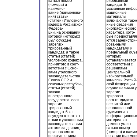
ваться номер
рированный
(номера) и
кандидат. В
наимено-
указанные инфор
вание (наименова-
мационные
ния) статьи
материалы
(статей) Уголовного
включаются такж
кодекса Российской
иные сведения
Федера-
биографического
ции, на основании
характера, кото-
которой (которых)
рые предоставля
был осужден
ются зарегистри-
зарегис-
рованными
трированный
кандидатами и
кандидат, а также
предельный объ
статьи (статей)
которых
уголовного кодекса,
устанавливается
принятого в соот-
соответствии с
ветствии с Осно-
решениями
вами уголовного
Центральной
законодательства
избирательной
Союза ССР и
комиссии Россий-
союзных республик,
ской Федерации.
статьи (статей)
случае наличия у
закона
зарегис-
иностранного
трирован-
государства, если
ного кандидата
зарегис-
неснятой или
трированный
непогашенной
кандидат был
судимости в
осужден в соответ-
информационны
ствии с указанными
материалах
законодательными
должны указы-
актами за деяния,
ваться номер
признаваемые
(номера) и наиме
преступлением
нование (наимен