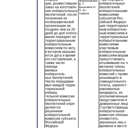
Жириновский
ции, разместившая
избирательных
В. Г.
заказ на изготовле-
бюллетеней
Вишняков Н.
П. Ас-
ние избирательных
избирательными
тафьев
бюллетеней, после
комиссиями
получения из
субъектов Рос-
полиграфической
сийской Федера-
организации не
ции территориал
позднее чем за 20
ным избиратель-
дней до дня голосо-
ным комиссиям и
вания передает их
территориальны
территориальным
избирательными
избирательным
комиссиями
комиссиям по акту,
участковым
в котором указыва-
избирательным
ются дата и время
комиссиям вправ
его составления, а
присутствовать
также число
изъявившие на т
переда-
желание члены
ваемых
избирательных
избиратель-
комиссий с прав
ных бюллетеней.
решающего и
Число передавае-
совещательного
мых каждой терри-
голоса, зарегист-
ториальной
рированные
избира-
кандидаты, их
тельной комиссии
уполномоченные
избирательных
представители и
бюллетеней опре-
доверенные лица
деляется
Соответствующа
решением
избирательная
избирательной
комиссия обязан
комиссии субъекта
оповестить
Российской
указанных лиц о
Федера-
времени и месте