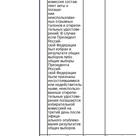
комиссия состав-
ляет акты о
погаше-
нии
неиспользован-
ных отрывных
талонов и открепи-
тельных удостове-
рений. В случае
если Президент
Россий-
ской Федерации
был избран в
результате общих
выборов либо
общие выборы
Президента
Россий-
ской Федерации
были признаны
несостоявшимися
или недействитель-
ными, неиспользо-
ванные открепи-
тельные удостове-
рения погашаются
избирательной
комиссией на
третий день после
офици-
ального опублико-
вания результатов
общих выборов.