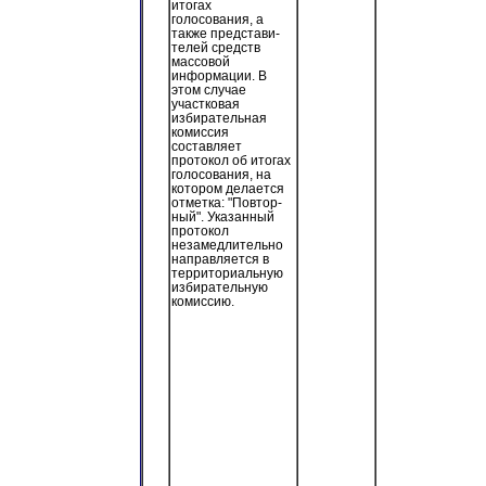
итогах
голосования, а
также представи-
телей средств
массовой
информации. В
этом случае
участковая
избирательная
комиссия
составляет
протокол об итогах
голосования, на
котором делается
отметка: "Повтор-
ный". Указанный
протокол
незамедлительно
направляется в
территориальную
избирательную
комиссию.