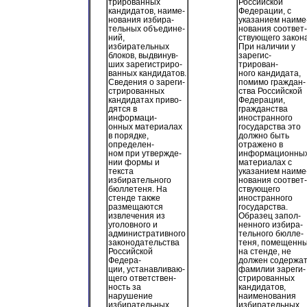
трированных
Российской
кандидатов, наиме-
Федерации, с
нования избира-
указанием наиме
тельных объедине-
нования соответ-
ний,
ствующего закона
избирательных
При наличии у
блоков, выдвинув-
зарегис-
ших зарегистриро-
трирован-
ванных кандидатов.
ного кандидата,
Сведения о зареги-
помимо граждан-
стрированных
ства Российской
кандидатах приво-
Федерации,
дятся в
гражданства
информаци-
иностранного
онных материалах
государства это
в порядке,
должно быть
определен-
отражено в
ном при утвержде-
информационны
нии формы и
материалах с
текста
указанием наиме
избирательного
нования соответ-
бюллетеня. На
ствующего
стенде также
иностранного
размещаются
государства.
извлечения из
Образец запол-
уголовного и
ненного избира-
административного
тельного бюлле-
законодательства
теня, помещенн
Российской
на стенде, не
Федера-
должен содержа
ции, устанавливаю-
фамилии зареги-
щего ответствен-
стрированных
ность за
кандидатов,
нарушение
наименования
избирательных
избирательных