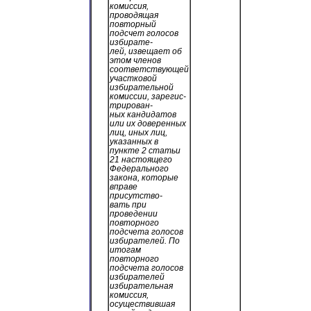
комиссия,
проводящая
повторный
подсчет голосов
избирате-
лей, извещает об
этом членов
соответствующей
участковой
избирательной
комиссии, зарегис-
трирован-
ных кандидатов
или их доверенных
лиц, иных лиц,
указанных в
пункте 2 статьи
21 настоящего
Федерального
закона, которые
вправе
присутство-
вать при
проведении
повторного
подсчета голосов
избирателей. По
итогам
повторного
подсчета голосов
избирателей
избирательная
комиссия,
осуществившая