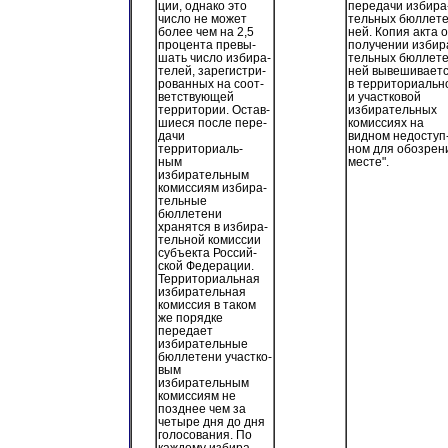
ции, однако это
передачи избира
число не может
тельных бюллете
более чем на 2,5
ней. Копия акта о
процента превы-
получении избир
шать число избира-
тельных бюллете
телей, зарегистри-
ней вывешивает
рованных на соот-
в территориальн
ветствующей
и участковой
территории. Остав-
избирательных
шиеся после пере-
комиссиях на
дачи
видном недоступ
территориаль-
ном для обозрен
ным
месте".
избирательным
комиссиям избира-
тельные
бюллетени
хранятся в избира-
тельной комиссии
субъекта Россий-
ской Федерации.
Территориальная
избирательная
комиссия в таком
же порядке
передает
избирательные
бюллетени участко-
вым
избирательным
комиссиям не
позднее чем за
четыре дня до дня
голосования. По
каждому избира-