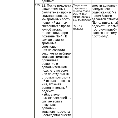
данные:
125.
22. После подсчета
Депутаты
внести дополнен
Государст-
избирательных
следующего
венной Думы
бюллетеней произ-
содержания: "на
ФС РФ В.В.
водится проверка
новом бланке
Жириновский
контрольных соот-
делается отметк
В.Г. Вишняков
ношений данных,
"Дополнительны
внесенных в прото-
подсчет". Первы
Н.П. Ас-
тафьев
кол об итогах
протокол приоб-
голосования (при-
щается к новому
ложение No 4). В
протоколу".
случае если кон-
трольные
соотноше-
ния не совпали,
участковая избира-
тельная комиссия
принимает
решение о
дополнительном
подсчете по всем
или по отдельным
строкам протокола
об итогах голосова-
ния, включая
дополнительный
подсчет
избиратель-
ных бюллетеней. В
случае если в
результате
дополни-
тельного подсчета
необходимо внести